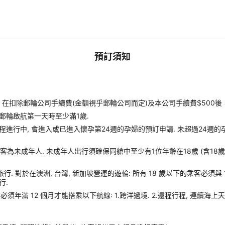
預訂須知
扣除郵輪公司手續費(金額視乎郵輪公司而定)及本公司手續費$500後
郵輪啟航第一天時至少滿1歲.
進行中, 會進入或已進入懷孕第24週的孕婦的預訂申請. 未超過24週的
客為未成年人. 未成年人出行須確保同艙中至少有1位年齡在18歲 (含18
旅行. 對於在澳洲, 台灣, 新加坡營運的遊輪: 所有 18 歲以下的乘客必須與
行.
須年滿 12 個月才能搭乘以下航線: 1.跨洋過境. 2.遠程行程, 連續海上天