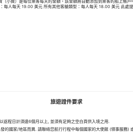
服務費（小費）是每位乘客每天的金額，該金額將自動添加到乘客的船上帳戶
：每人每天 19.00 美元 所有其他客艙類型：每人每天 18.00 美元 
旅遊證件要求
以返程日計須達6個月以上, 並須有足夠之空白頁供入境之用.
您出發的國家/地區而異. 請聯絡您航行行程中每個國家的大使館 (領事服務)