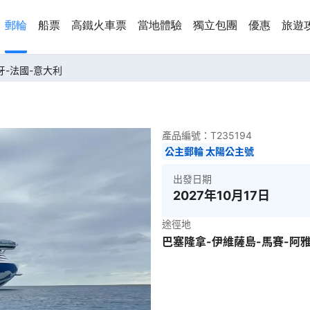
郵輪
船票
高鐵火車票
當地體驗
獨立包團
優惠
旅遊
班牙-法國-意大利
產品編號：
T235194
公主郵輪 太陽公主號
出發日期
2027年10月17日
途徑地
巴塞隆拿-伊維薩島-馬賽-阿