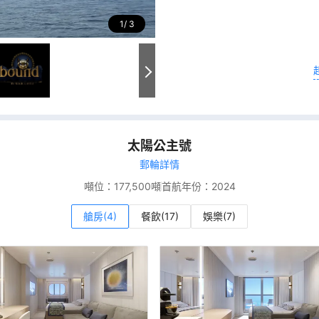
1
3
太陽公主號
郵輪詳情
噸位：
177,500噸
首航年份：
2024
艙房(4)
餐飲(17)
娛樂(7)