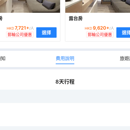
房
露台房
7,721
+
9,620
+
HKD
/人
HKD
/人
選擇
選
郵輪公司優惠
郵輪公司優惠
須知
費用說明
旅遊
8
天行程