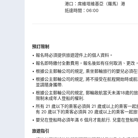
港口
：
席維塔維基亞（羅馬）港
抵達時間
：
06:00
預訂限制
報名時必須提供旅遊證件上的個人資料。
報名即時繳付全數費用，報名後如有任何取消、更改，在
根據公主郵輪公司的規定, 乘坐郵輪旅行的嬰兒必須在
根據公主郵輪公司的規定, 將不接受在航程開始時或航程
並請隨身攜帶.
根據公主郵輪公司的規定, 郵輪啟航當天未滿18歲的旅
限制未成年人登船的權利.
所有 21 歲以下的乘客必須與 21 歲或以上的乘客一起
有 20 歲以下的乘客必須與 20 歲或以上的乘客一起旅
嬰兒在登船時必須年滿 6 個月才能航行. 兒童在登船時必
旅遊指引