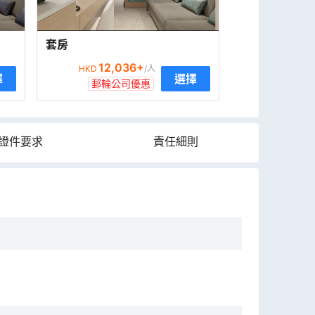
套房
12,036
+
HKD
/人
擇
選擇
郵輪公司優惠
證件要求
責任細則