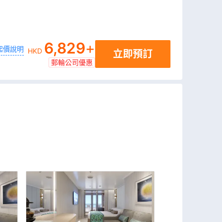
6,829
+
起價說明
HKD
立即預訂
郵輪公司優惠