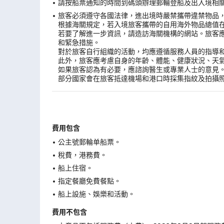
請按船票通知的時間到碼頭辦理郵輪登船及出入境相關手
旅客必須遵守各國法律，進出境時嚴禁攜帶違禁物品
根據海關規定，若入境旅客攜帶的自用海外物品總值
若要了解進一步資訊，請造訪海關機構的網站。旅客
和緊急措施。
對於旅客自行組織的活動，均應遵循服務人員的指導
此外，旅客應考慮自身的年齡、體能、健康狀況、天
如果旅客認為有必要，應諮詢醫生或專業人士的意見
部分國家會在旅客抵達機場和港口時採集指紋及拍攝
費用包含
公主號郵輪单船票。
稅費，港務費。
船上住宿。
指定餐廳免費餐點。
船上設施、娛樂和活動。
費用不包含