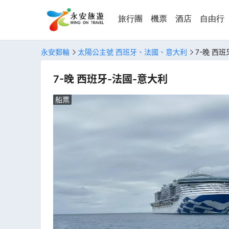
旅行團
機票
酒店
自由行
永安郵輪
太陽公主號 西班牙、法國、意大利
7-晚 西
7-晚 西班牙-法國-意大利
船票