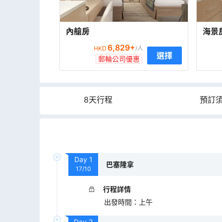
內艙房
海景
6,829
+
HKD
/人
選擇
郵輪公司優惠
8天行程
預訂
Day
1
巴塞隆拿
17/10
行程詳情
出發時間
：
上午
Day
2