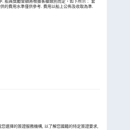
中. 船員獎勵金額將根據客艙類別而定，如下所示： 套
此處提供的費用水準僅供參考. 費用以船上公佈及收取為準.
 或您選擇的簽證服務機構, 以了解您國籍的特定簽證要求,