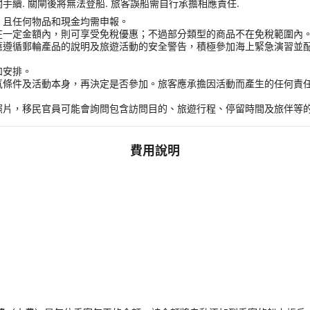
續. 關閘後將無法登船. 旅客誤船需自行承擔相應責任.
，且任何物品和現金均需申報。
在一定金額內，則可享受免稅優惠；不過部分類型的商品不在免稅範圍內
應遵循郵輪產品的說明及旅遊活動的安全警告，積極參加海上緊急演習並
和安排。
氣條件及活動本身，再決定是否參加。旅客應承擔因活動而產生的任何責
。
照片，移民官員可能會詢問包含訪問目的、旅遊行程、停留時間及旅伴等
費用說明