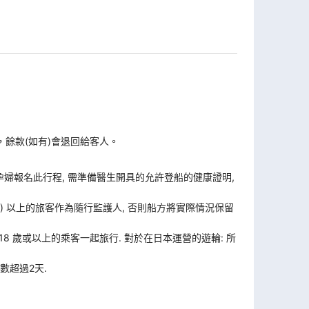
，餘款(如有)會退回給客人。
孕婦報名此行程, 需準備醫生開具的允許登船的健康證明,
歲) 以上的旅客作為隨行監護人, 否則船方將實際情況保留
 18 歲或以上的乘客一起旅行. 對於在日本運營的遊輪: 所
數超過2天.