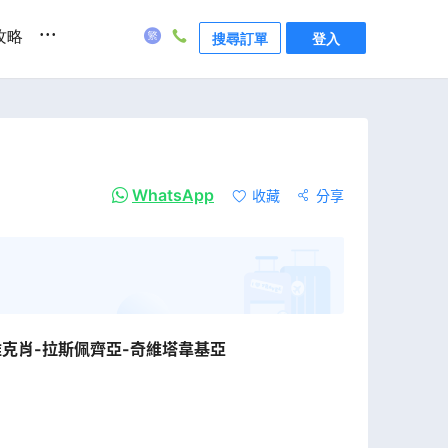
...
攻略
搜尋訂單
登入
WhatsApp
收藏
分享
雅克肖-拉斯佩齊亞-奇維塔韋基亞