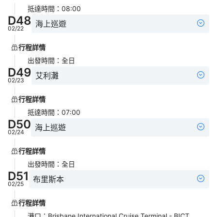
抵達時間
：
08:00
D
48
海上巡遊
02/22
行程詳情
出發時間
：
全日
D
49
艾利灘
02/23
行程詳情
抵達時間
：
07:00
D
50
海上巡遊
02/24
行程詳情
出發時間
：
全日
D
51
布里斯本
02/25
行程詳情
港口
：
Brisbane International Cruise Terminal - BICT