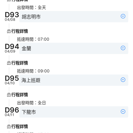
出發時間
：
全天
D
93
胡志明市
04/08
行程詳情
抵達時間
：
07:00
D
94
金蘭
04/09
行程詳情
抵達時間
：
09:00
D
95
海上巡遊
04/10
行程詳情
出發時間
：
全日
D
96
下龍市
04/11
行程詳情