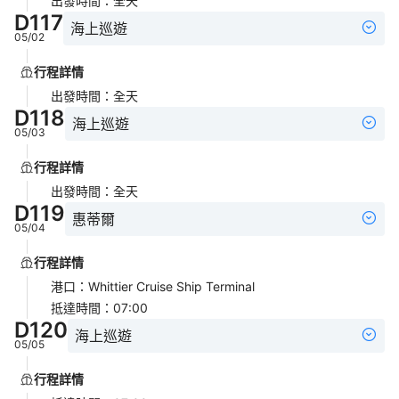
出發時間
：
全天
D
117
海上巡遊
05/02
行程詳情
出發時間
：
全天
D
118
海上巡遊
05/03
行程詳情
出發時間
：
全天
D
119
惠蒂爾
05/04
行程詳情
港口
：
Whittier Cruise Ship Terminal
抵達時間
：
07:00
D
120
海上巡遊
05/05
行程詳情