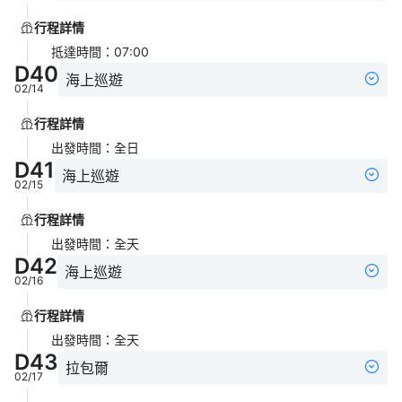
行程詳情
抵達時間
：
07:00
D
40
海上巡遊
02/14
行程詳情
出發時間
：
全日
D
41
海上巡遊
02/15
行程詳情
出發時間
：
全天
D
42
海上巡遊
02/16
行程詳情
出發時間
：
全天
D
43
拉包爾
02/17