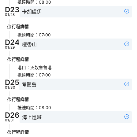
抵達時間
：
08:00
D
23
卡胡盧伊
01/28
行程詳情
抵達時間
：
07:00
D
24
檀香山
01/29
行程詳情
港口
：
火奴魯魯港
抵達時間
：
07:00
D
25
考愛島
01/30
行程詳情
抵達時間
：
08:00
D
26
海上巡遊
01/31
行程詳情