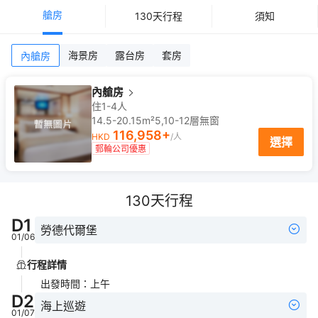
艙房
130天行程
須知
海景房
露台房
套房
內艙房
內艙房
住1-4人
14.5-20.15m²
5,10-12
層
無窗
116,958
+
HKD
/人
選擇
郵輪公司優惠
130
天行程
D
1
勞德代爾堡
01/06
行程詳情
出發時間
：
上午
D
2
海上巡遊
01/07