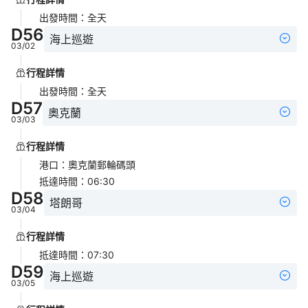
出發時間
：
全天
D
56
海上巡遊
03/02
行程詳情
出發時間
：
全天
D
57
奧克蘭
03/03
行程詳情
港口
：
奧克蘭郵輪碼頭
抵達時間
：
06:30
D
58
塔朗哥
03/04
行程詳情
抵達時間
：
07:30
D
59
海上巡遊
03/05