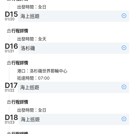
出發時間
：
全日
D
15
海上巡遊
01/20
行程詳情
出發時間
：
全天
D
16
洛杉磯
01/21
行程詳情
港口
：
洛杉磯世界郵輪中心
抵達時間
：
07:00
D
17
海上巡遊
01/22
行程詳情
出發時間
：
全日
D
18
海上巡遊
01/23
行程詳情