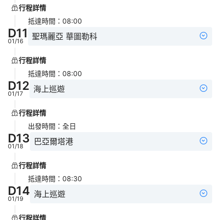
行程詳情
抵達時間
：
08:00
D
11
聖瑪麗亞 華圖勒科
01/16
行程詳情
抵達時間
：
08:00
D
12
海上巡遊
01/17
行程詳情
出發時間
：
全日
D
13
巴亞爾塔港
01/18
行程詳情
抵達時間
：
08:30
D
14
海上巡遊
01/19
行程詳情