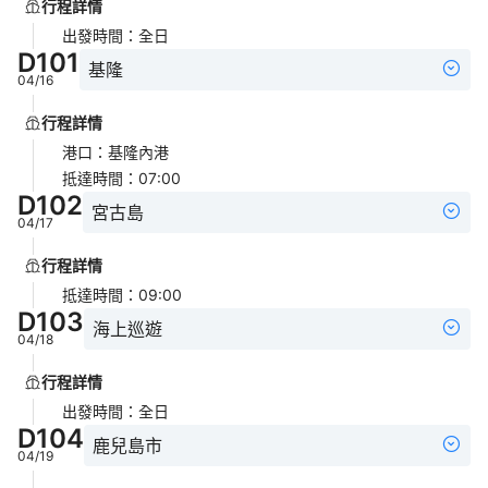
行程詳情
出發時間
：
全日
D
101
基隆
04/16
行程詳情
港口
：
基隆內港
抵達時間
：
07:00
D
102
宮古島
04/17
行程詳情
抵達時間
：
09:00
D
103
海上巡遊
04/18
行程詳情
出發時間
：
全日
D
104
鹿兒島市
04/19