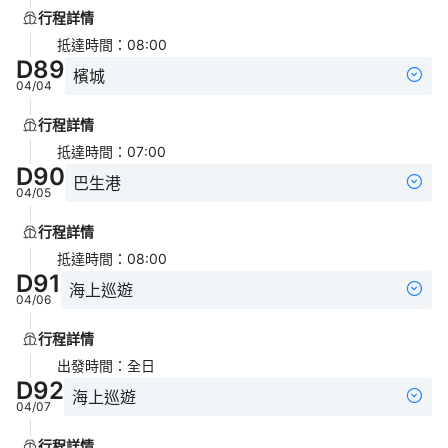
行程詳情
抵達時間
：
08:00
D
89
檳城
04/04
行程詳情
抵達時間
：
07:00
D
90
巴生港
04/05
行程詳情
抵達時間
：
08:00
D
91
海上巡遊
04/06
行程詳情
出發時間
：
全日
D
92
海上巡遊
04/07
行程詳情