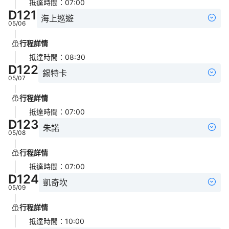
抵達時間
：
07:00
D
121
海上巡遊
05/06
行程詳情
抵達時間
：
08:30
D
122
錫特卡
05/07
行程詳情
抵達時間
：
07:00
D
123
朱諾
05/08
行程詳情
抵達時間
：
07:00
D
124
凱奇坎
05/09
行程詳情
抵達時間
：
10:00