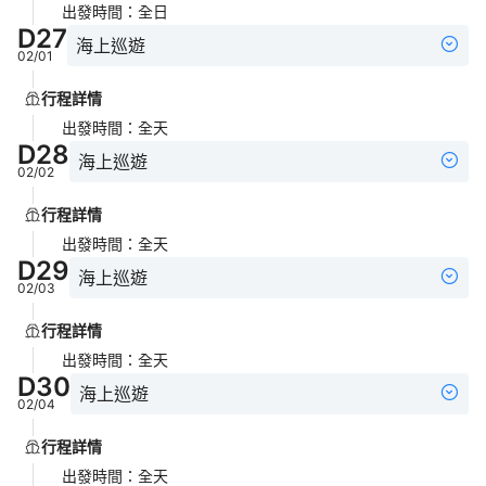
出發時間
：
全日
D
27
海上巡遊
02/01
行程詳情
出發時間
：
全天
D
28
海上巡遊
02/02
行程詳情
出發時間
：
全天
D
29
海上巡遊
02/03
行程詳情
出發時間
：
全天
D
30
海上巡遊
02/04
行程詳情
出發時間
：
全天