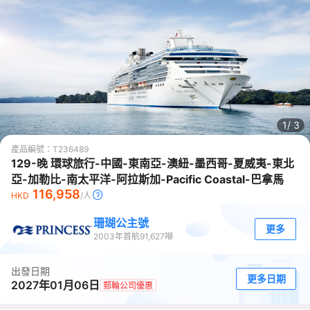
1/
3
產品編號：
T236489
129-晚 環球旅行-中國-東南亞-澳紐-墨西哥-夏威夷-東北
亞-加勒比-南太平洋-阿拉斯加-Pacific Coastal-巴拿馬
116,958
HKD
/人
珊瑚公主號
更多
2003
年首航
91,627
噸
出發日期
更多日期
2027年01月06日
郵輪公司優惠