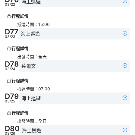
海上巡遊
03/22
行程詳情
抵達時間
：
15:00
D
77
海上巡遊
03/23
行程詳情
出發時間
：
全天
D
78
達爾文
03/24
行程詳情
抵達時間
：
07:00
D
79
海上巡遊
03/25
行程詳情
出發時間
：
全日
D
80
海上巡遊
03/26