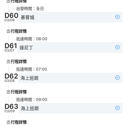
行程詳情
出發時間
：
全日
D
60
基督城
03/06
行程詳情
抵達時間
：
08:00
D
61
達尼丁
03/07
行程詳情
抵達時間
：
07:00
D
62
海上巡遊
03/08
行程詳情
抵達時間
：
09:00
D
63
海上巡遊
03/09
行程詳情