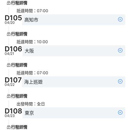
行程詳情
抵達時間
：
07:00
D
105
高知市
04/20
行程詳情
抵達時間
：
10:00
D
106
大阪
04/21
行程詳情
抵達時間
：
07:00
D
107
海上巡遊
04/22
行程詳情
出發時間
：
全日
D
108
東京
04/23
行程詳情