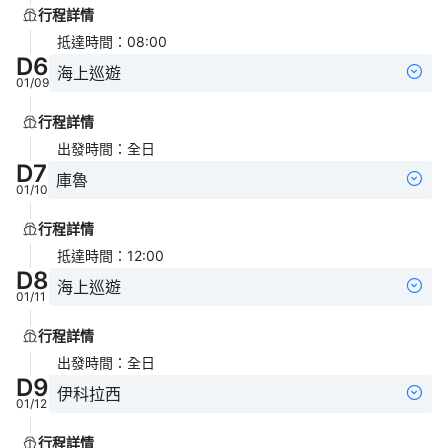
行程詳情
抵達時間
：
08:00
D
6
海上巡遊
01/09
行程詳情
出發時間
：
全日
D
7
庫魯
01/10
行程詳情
抵達時間
：
12:00
D
8
海上巡遊
01/11
行程詳情
出發時間
：
全日
D
9
伊科拉西
01/12
行程詳情