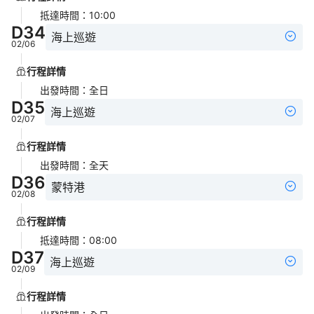
抵達時間
：
10:00
D
34
海上巡遊
02/06
行程詳情
出發時間
：
全日
D
35
海上巡遊
02/07
行程詳情
出發時間
：
全天
D
36
蒙特港
02/08
行程詳情
抵達時間
：
08:00
D
37
海上巡遊
02/09
行程詳情