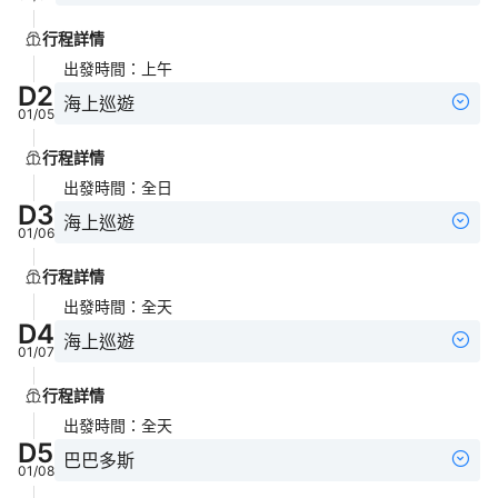
行程詳情
出發時間
：
上午
D
2
海上巡遊
01/05
行程詳情
出發時間
：
全日
D
3
海上巡遊
01/06
行程詳情
出發時間
：
全天
D
4
海上巡遊
01/07
行程詳情
出發時間
：
全天
D
5
巴巴多斯
01/08