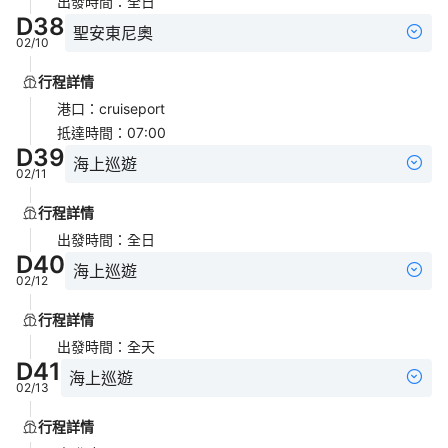
出發時間
：
全日
D
38
聖安東尼奧
02/10
行程詳情
港口
：
cruiseport
抵達時間
：
07:00
D
39
海上巡遊
02/11
行程詳情
出發時間
：
全日
D
40
海上巡遊
02/12
行程詳情
出發時間
：
全天
D
41
海上巡遊
02/13
行程詳情