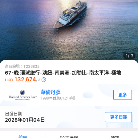
1/
3
產品編號：
T236832
67-晚 環球旅行-澳紐-南美洲-加勒比-南太平洋-極地
132,674
HKD
/人
華倫丹號
更多
1999
年首航
61,214
噸
出發日期
更多日期
2028年01月04日
艙房
68天行程
須知