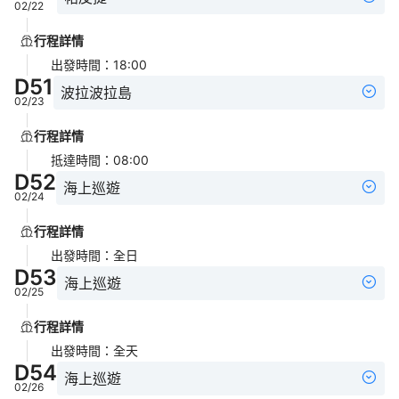
02/22
行程詳情
出發時間
：
18:00
D
51
波拉波拉島
02/23
行程詳情
抵達時間
：
08:00
D
52
海上巡遊
02/24
行程詳情
出發時間
：
全日
D
53
海上巡遊
02/25
行程詳情
出發時間
：
全天
D
54
海上巡遊
02/26