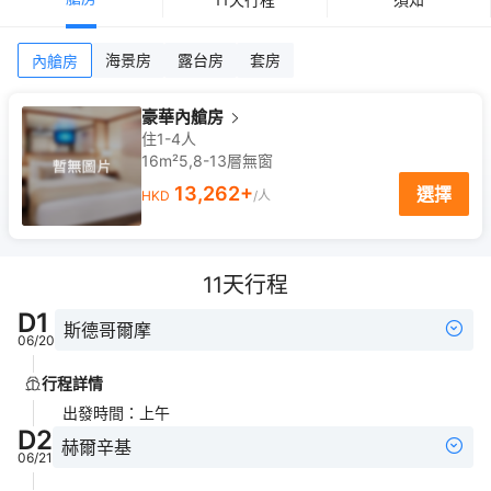
海景房
露台房
套房
內艙房
豪華內艙房
住1-4人
16m²
5,8-13
層
無窗
13,262
+
選擇
HKD
/人
11
天行程
D
1
斯德哥爾摩
06/20
行程詳情
出發時間
：
上午
D
2
赫爾辛基
06/21