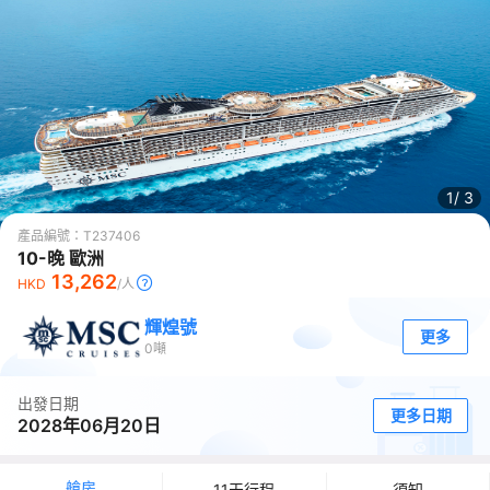
1/
3
產品編號：
T237406
10-晚 歐洲
13,262
HKD
/人
輝煌號
更多
0
噸
出發日期
更多日期
2028年06月20日
艙房
11天行程
須知