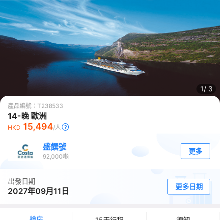
1/
3
產品編號：
T238533
14-晚 歐洲
15,494
HKD
/人
盛饌號
更多
92,000
噸
出發日期
更多日期
2027年09月11日
艙房
15天行程
須知