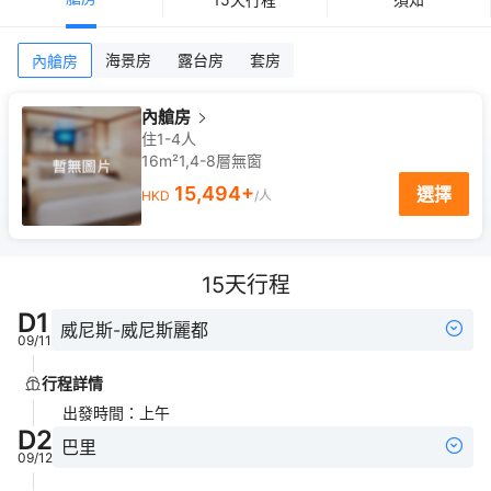
海景房
露台房
套房
內艙房
內艙房
住1-4人
16m²
1,4-8
層
無窗
15,494
+
選擇
HKD
/人
15
天行程
D
1
威尼斯-威尼斯麗都
09/11
行程詳情
出發時間
：
上午
D
2
巴里
09/12