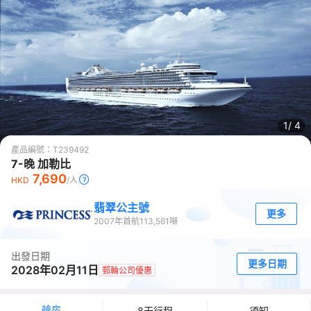
1/
4
產品編號：
T239492
7-晚 加勒比
7,690
HKD
/人
翡翠公主號
更多
2007
年首航
113,561
噸
出發日期
更多日期
2028年02月11日
郵輪公司優惠
艙房
8天行程
須知