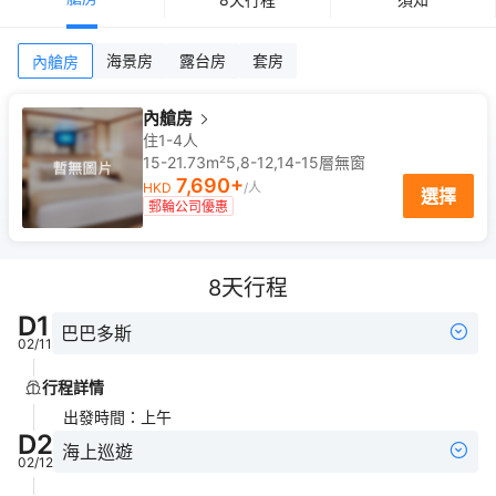
海景房
露台房
套房
內艙房
內艙房
住1-4人
15-21.73m²
5,8-12,14-15
層
無窗
7,690
+
HKD
/人
選擇
郵輪公司優惠
8
天行程
D
1
巴巴多斯
02/11
行程詳情
出發時間
：
上午
D
2
海上巡遊
02/12