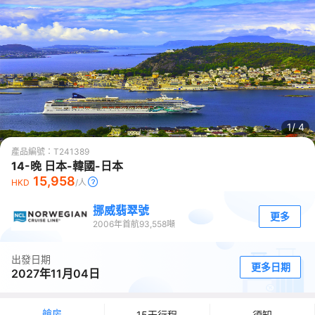
1/
4
產品編號：
T241389
14-晚 日本-韓國-日本
15,958
HKD
/人
挪威翡翠號
更多
2006
年首航
93,558
噸
出發日期
更多日期
2027年11月04日
艙房
15天行程
須知