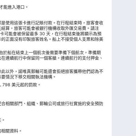
票才能進入港口。
都是使用這張卡進行記賬付款。在行程結束時，旅客會收
元結算，旅客可能會被銀行機構收取外匯交易費。請注
卡可能會被保留最多 30 天，在行程結束後將顯示為預
卡的正面沒有印製旅客姓名。船上不接受個人支票和除美
複。由於船在結束上一個航次後需要準備下個航次，準備期
法在連續航行中保留同一個客艙。連續航行的支付押金、
除此以外，諾唯真郵輪可能還會拒絕旅客攜帶他們認為不
必要情況下移交相關執法機構。
798 美元起的罰款。
。
配合相關部門、組織、郵輪公司或旅行社實施的安全預防
任。
的相關資料。