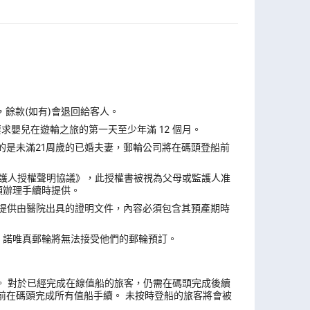
，餘款(如有)會退回給客人。
求嬰兒在遊輪之旅的第一天至少年滿 12 個月。
的是未滿21周歲的已婚夫妻，郵輪公司將在碼頭登船前
監護人授權聲明協議》，此授權書被視為父母或監護人准
頭辦理手續時提供。
須提供由醫院出具的證明文件，內容必須包含其預產期時
，諾唯真郵輪將無法接受他們的郵輪預訂。
4 天。 對於已經完成在線值船的旅客，仍需在碼頭完成後續
前在碼頭完成所有值船手續。 未按時登船的旅客將會被