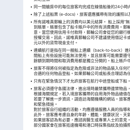
同一間艙房中的每位旅客均完成在線值船後的24小時內
除了上述船票 (e-docs)，旅客還應攜帶有效的護
所有諾唯真郵輪上的消費均以美元結算。 船上採用“
到賬單，賬單包含了船卡賬戶中的所有消費費用。郵
意，當您使用信用卡付款時，郵輪公司會從您的銀行機構
授權交易。因此，諾唯真郵輪公司不建議使用借記卡
元以外的貨幣現金支付。
連續航行是指在同一艘船上連續（back-to-ba
間船上有些設施可能無法使用，並且旅客可能需要遵
餘額到期時間和取消費用都是獨立分開的。船上賬戶
旅客不得將任何被指定為危險或非法的物品裝入任何
合適的任何物品登船。如果郵輪公司或船長合理認為
只有在緊急情況下才允許旅客在航行中途登船或下船。
旅客必須遵守各國法律，進出境時嚴禁攜帶違禁物品
根據海關規定，若入境旅客攜帶的自用海外物品總值
若要了解進一步資訊，請造訪海關機構的網站。旅客
和緊急措施。
對於旅客自行組織的活動，均應遵循服務人員的指導
此外，旅客應考慮自身的年齡、體能、健康狀況、天
如果旅客認為有必要，應諮詢醫生或專業人士的意見
部分國家會在旅客抵達機場和港口時採集指紋及拍攝