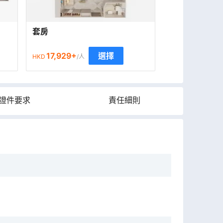
套房
17,929
+
選擇
HKD
/人
證件要求
責任細則