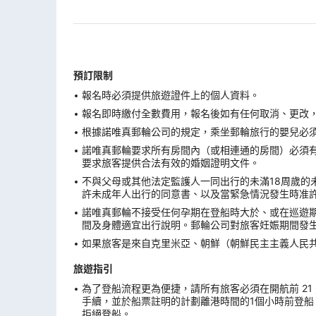
預訂限制
報名時必須提供旅遊證件上的個人資料。
報名即時繳付全數費用，報名後如有任何取消、更改，在
根據諾唯真郵輪公司的規定，乘坐郵輪旅行的嬰兒必須在
諾唯真郵輪要求所有房間內（或相連通的房間）必須有
要求旅客提供合法有效的婚姻證明文件。
不與父母或其他法定監護人一同出行的未滿18周歲的
許未成年人出行的同意書、以及當緊急情況發生時准
諾唯真郵輪不接受任何孕期在登船時大於、或在巡遊期
間及身體適宜出行說明。郵輪公司對旅客妊娠期間發
如果旅客是來自克里米亞、朝鮮（朝鮮民主主義人民
旅遊指引
為了登船流程更為便捷，請所有旅客必須在開航前 21 天
手續，並於船票註明的計劃離港時間的1個小時前登船
拒絕登船。