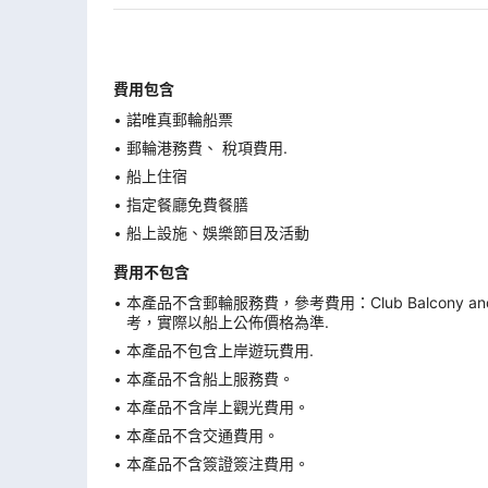
費用包含
諾唯真郵輪船票
郵輪港務費、 稅項費用.
船上住宿
指定餐廳免費餐膳
船上設施、娛樂節目及活動
費用不包含
本產品不含郵輪服務費，參考費用：Club Balcony 
考，實際以船上公佈價格為準.
本產品不包含上岸遊玩費用.
本產品不含船上服務費。
本產品不含岸上觀光費用。
本產品不含交通費用。
本產品不含簽證簽注費用。