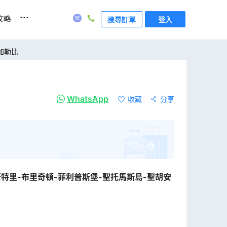
...
攻略
搜尋訂單
登入
 加勒比
WhatsApp
收藏
分享
斯特里-布里奇頓-菲利普斯堡-聖托馬斯島-聖胡安