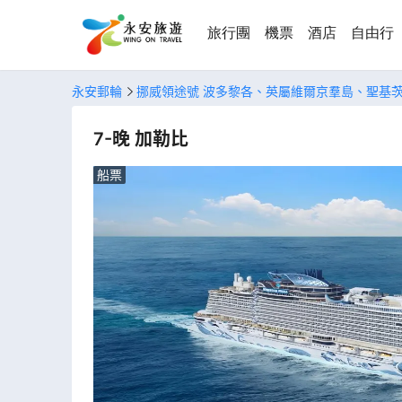
旅行團
機票
酒店
自由行
永安郵輪
挪威領途號 波多黎各、英屬維爾京羣島、聖基
7-晚 加勒比
船票