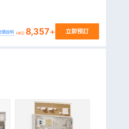
8,357
+
立即預訂
起價說明
HKD