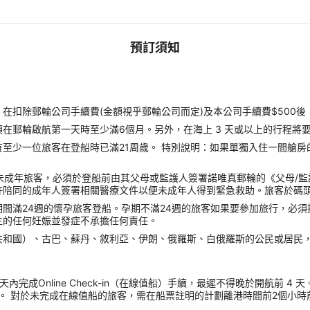
預訂須知
扣除郵輪公司手續費(金額視乎郵輪公司而定)及本公司手續費$500後
郵輪啟航第一天時至少滿6個月。另外，在海上 3 天或以上的行程將要
至少一位旅客在登船時已滿21周歲。 特別說明：如果單獨入住一間艙房
未成年旅客，必須於登船前由其父母或監護人簽署諾唯真郵輪的《父母/
許陪同的成年人簽署相關醫療文件以便未成年人得到緊急救助。旅客於碼
間滿24週的懷孕旅客登船。孕期不滿24週的旅客如果要參加旅行，必
生的任何妊娠並發症不承擔任何責任。
共和國）、古巴、蘇丹、敘利亞、伊朗、俄羅斯、白俄羅斯的公民或居民
內完成Online Check-in（在線值船）手續，最遲不得晚於開航前 
。 對於未完成在線值船的旅客，需在船票註明的計劃離港時間前2個小時