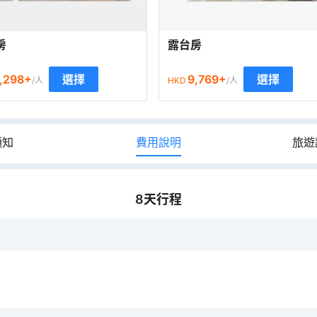
房
露台房
,298
+
9,769
+
選擇
選擇
/人
HKD
/人
須知
費用說明
旅遊
8
天行程