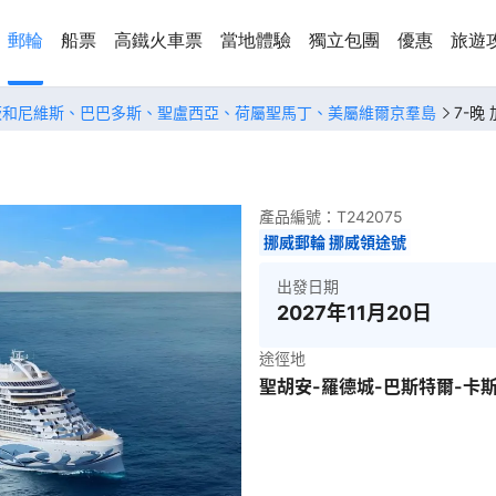
郵輪
船票
高鐵火車票
當地體驗
獨立包團
優惠
旅遊
茨和尼維斯、巴巴多斯、聖盧西亞、荷屬聖馬丁、美屬維爾京羣島
7-晚
產品編號：
T242075
挪威郵輪 挪威領途號
出發日期
2027年11月20日
途徑地
聖胡安-羅德城-巴斯特爾-卡