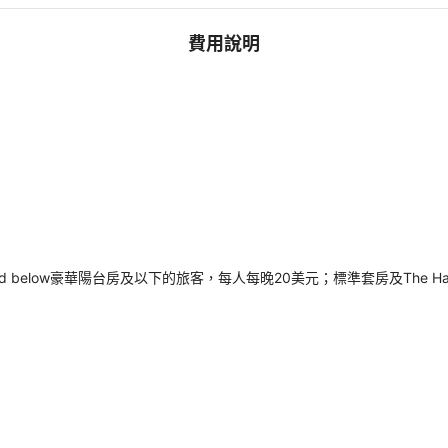
費用說明
and below豪華陽台房及以下的旅客，每人每晚20美元；標準套房及The 