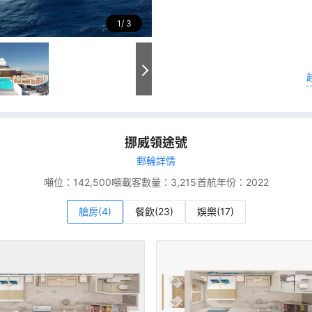
1
3
挪威領途號
郵輪詳情
噸位：
142,500噸
載客數量：
3,215
首航年份：
2022
艙房(4)
餐飲(23)
娛樂(17)