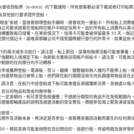
會收到船票（e-docs）的下載通知。所有旅客都必須下載或者打印船
照以及其他旅行要求證件登船。
無現金”系統。當旅客辦理登船手續時，將會收到一張船卡，所有船上消費
輪公司要求旅客在值船時在賬戶中綁定信用卡。由於所有船上消費均以美
獲取每日授權，在某些情況下，信用卡可能會被保留最多 10 天，借記
或預付借記卡。諾唯真郵輪公司不接受國際銀行發行的外幣卡，如果這些
ck）進行的兩次或多次航行。請注意，船上節目、菜單和娛樂活動可能會重
守海關和入境規定下船，為新航次重新註冊賬戶和船卡。請注意，可能無
中剩餘的任何積分均不可轉移。
行李或攜帶登船。電源板、熨斗、蠟燭、變壓器和無人機均不能帶上船。
任何違禁物品已被帶上船，他們將在航行期間沒收任何此類違禁物品並在
請注意，在航行中途登船或下船可能會違反美國瓊斯法案，並被處以每人 
，且任何物品和現金均需申報。
在一定金額內，則可享受免稅優惠；不過部分類型的商品不在免稅範圍內
應遵循郵輪產品的說明及旅遊活動的安全警告，積極參加海上緊急演習並
和安排。
氣條件及活動本身，再決定是否參加。旅客應承擔因活動而產生的任何責
。
照片，移民官員可能會詢問包含訪問目的、旅遊行程、停留時間及旅伴等