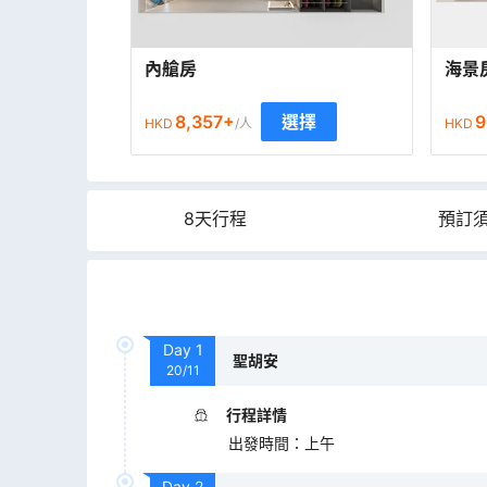
內艙房
海景
8,357
+
9
選擇
HKD
/人
HKD
8天行程
預訂
Day
1
聖胡安
20/11
行程詳情
出發時間
：
上午
Day
2