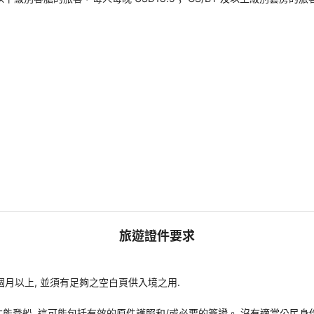
旅遊證件要求
個月以上, 並須有足夠之空白頁供入境之用.
能登船, 這可能包括有效的原件護照和/或必要的簽證。 沒有適當公民身