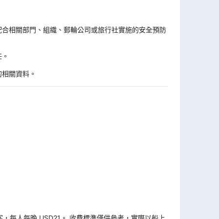
。
配合相關部門、組織、郵輪公司或旅行社實施的安全預防
任。
的相關資料。
旅客，每人每晚 USD21。 收費標準僅供參考，實際以船上