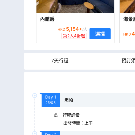
內艙房
海景
5,154
+
HKD
/人
4
選擇
HKD
第2人4折起
7天行程
預訂
Day
1
坦帕
25/03
行程詳情
出發時間
：
上午
Day
2