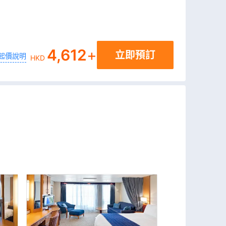
4,612
+
立即預訂
起價說明
HKD