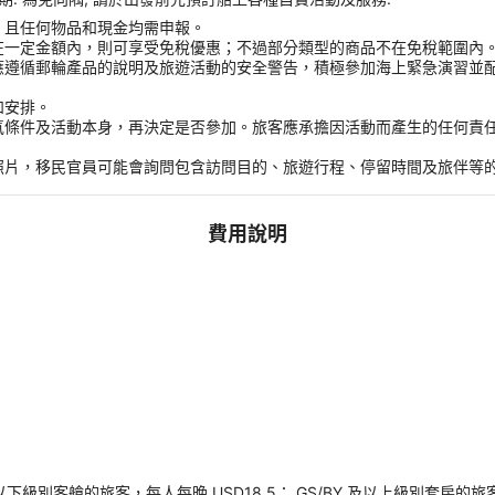
，且任何物品和現金均需申報。
在一定金額內，則可享受免稅優惠；不過部分類型的商品不在免稅範圍內
應遵循郵輪產品的說明及旅遊活動的安全警告，積極參加海上緊急演習並
和安排。
氣條件及活動本身，再決定是否參加。旅客應承擔因活動而產生的任何責
。
照片，移民官員可能會詢問包含訪問目的、旅遊行程、停留時間及旅伴等
費用說明
以下級別客艙的旅客，每人每晚 USD18.5； GS/BY 及以上級別套房的