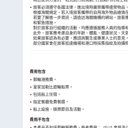
旅客必須遵守各國法律，進出境時嚴禁攜帶違禁物品
根據海關規定，若入境旅客攜帶的自用海外物品總值
若要了解進一步資訊，請造訪海關機構的網站。旅客
和緊急措施。
對於旅客自行組織的活動，均應遵循服務人員的指導
此外，旅客應考慮自身的年齡、體能、健康狀況、天
如果旅客認為有必要，應諮詢醫生或專業人士的意見
部分國家會在旅客抵達機場和港口時採集指紋及拍攝
費用包含
郵輪港務費。
皇家加勒比遊輪船票。
包括船上住宿。
指定餐廳免費餐膳。
船上設施、娛樂節目及活動。
費用不包含
本產品不包括郵輪服務費，參考費用： JS/J1 套房及