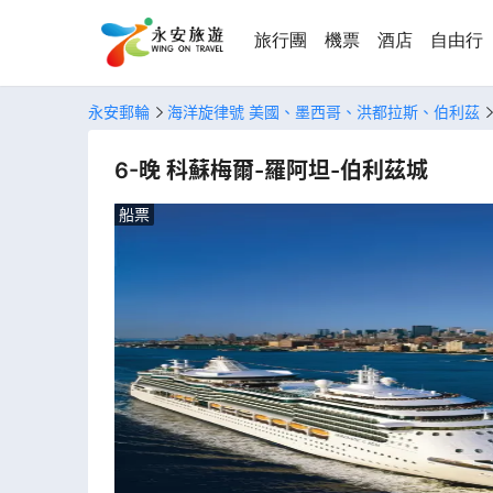
旅行團
機票
酒店
自由行
永安郵輪
海洋旋律號 美國、墨西哥、洪都拉斯、伯利茲
6-晚 科蘇梅爾-羅阿坦-伯利茲城
船票