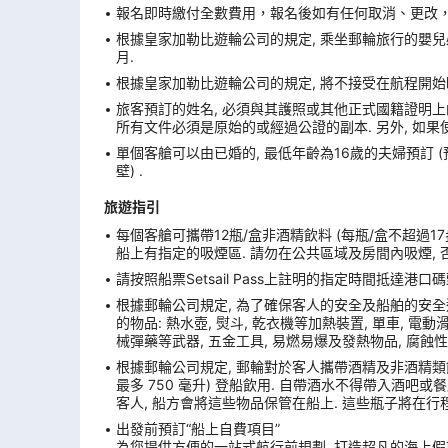
報名即時繳付全數費用，報名後如有任何取消、更改，在
根據皇家加勒比遊輪公司的規定, 乘坐郵輪旅行的嬰兒必
月.
根據皇家加勒比遊輪公司的規定, 將不接受在航程開始
旅客預訂的姓名, 必須與其護照或其他正式國籍證明上的
所有文件必須是原始的或經過公證的副本. 另外, 如果
單個客艙可以由已婚的, 最低年齡為16歲的夫婦預訂 
壁) .
旅遊指引
每個客艙可攜帶12瓶/盒非酒精飲料 (每瓶/盒不超過17
船上有指定的吸煙區. 請勿在公共區域及房間內吸煙, 
請按照船票Setsail Pass上註明的指定時間抵達
根據郵輪公司規定, 為了確保客人的安全及船舶的安全
的物品: 熱水壺, 熨斗, 乾衣機等加熱裝置, 單車, 電動滑板
械彈藥等武器, 五金工具, 易燃易爆及發熱物品, 腐蝕性
根據郵輪公司規定, 郵輪對於客人攜帶酒精及非酒精類飲
最多 750 毫升) 登船飲用. 自帶酒水不得帶入酒吧
客人, 船方會將這些物品保管在船上. 這些瓶子將在行
出發前預訂“船上自費項目”
為您提供方便的一站式航行前規劃, 打造超凡的海上假期