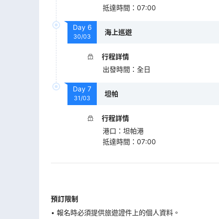
抵達時間
：
07:00
Day
6
海上巡遊
30/03
行程詳情
出發時間
：
全日
Day
7
坦帕
31/03
行程詳情
港口
：
坦帕港
抵達時間
：
07:00
預訂限制
報名時必須提供旅遊證件上的個人資料。