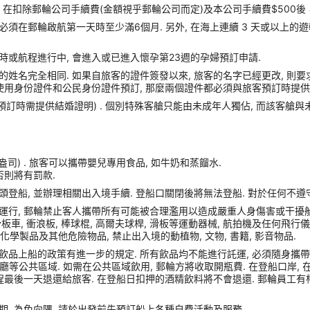
扣除郵輪公司手續費(金額視乎郵輪公司而定)及本公司手續費$500後
須在郵輪啟航第一天時至少滿6個月. 另外, 在海上連續 3 天或以上的
時或航程進行中, 會進入或已進入懷孕第23週的孕婦預訂申請.
姓名完全相同. 如果自旅客的證件簽發以來, 旅客的名字已經更改, 則要
使用身份證件和公民身份證件預訂, 那麼兩個證件都必須與旅客預訂時提供的
(預訂時需提供結婚證明) . 個別特殊客艙只能由未成年人獨佔, 而該客艙
盎司) . 旅客可以攜帶嬰兒專用食品, 如牛奶和蒸餾水.
否則將有罰款.
港口碼頭登船, 並辦理相關出入境手續. 登船口關閉後將無法登船. 對於任何不
運行, 郵輪禁止客人攜帶所有可能被合理濫用以造成嚴重人身傷害或干擾船
車, 衝浪板, 棒球棍, 高爾夫球桿, 滑板等運動器械, 航拍機及任何飛行儀器, Sams
化學製品及其他危險物品, 禁止出入境的動植物, 文物, 書籍, 影音物品.
品上船的政策有進一步的規定. 所有飲品均不能進行託運, 必須隨身攜帶登船
或餐廳等公共區域. 如需在公共區域飲用, 郵輪方將收取開瓶費. 在登船口岸
程最後一天退還給旅客. 在登船日扣押的酒精飲料將不會退還. 郵輪員工有
. 為免向隅, 請於出發前先預訂船上各種自費活動及服務.