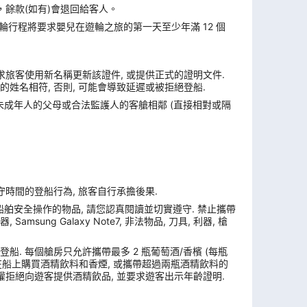
，餘款(如有)會退回給客人。
遊輪行程將要求嬰兒在遊輪之旅的第一天至少年滿 12 個
求旅客使用新名稱更新該證件, 或提供正式的證明文件.
姓名相符, 否則, 可能會導致延遲或被拒絕登船.
與未成年人的父母或合法監護人的客艙相鄰 (直接相對或隔
遵守時間的登船行為, 旅客自行承擔後果.
舶安全操作的物品, 請您認真閱讀並切實遵守. 禁止攜帶
ung Galaxy Note7, 非法物品, 刀具, 利器, 槍
. 每個艙房只允許攜帶最多 2 瓶葡萄酒/香檳 (每瓶
, 在船上購買酒精飲料和香煙, 或攜帶超過兩瓶酒精飲料的
權拒絕向遊客提供酒精飲品, 並要求遊客出示年齡證明.