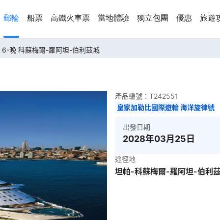
郵輪
船票
高鐵火車票
當地體驗
獨立包團
優惠
旅遊
6-晚 科蘇梅爾-羅阿坦-伯利茲城
產品編號：
T242551
皇家加勒比國際遊輪 海洋旋律號
出發日期
2028年03月25日
途徑地
坦帕-科蘇梅爾-羅阿坦-伯利