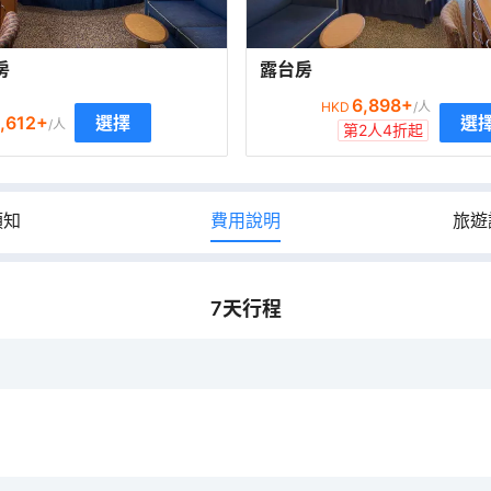
房
露台房
6,898
+
HKD
/人
,612
+
選擇
選
/人
第2人4折起
須知
費用說明
旅遊
7
天行程