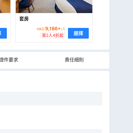
套房
9,186
+
HKD
/人
擇
選擇
第2人4折起
證件要求
責任細則