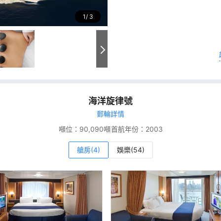
1
3
海洋旋律號
郵輪詳情
噸位：
90,090噸
首航年份：
2003
艙房(4)
娛樂(54)