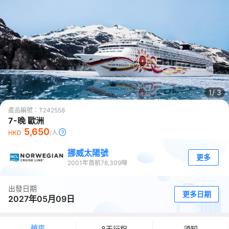
1/
3
產品編號：
T242558
7-晚 歐洲
5,650
HKD
/人
挪威太陽號
更多
2001
年首航
78,309
噸
出發日期
更多日期
2027年05月09日
艙房
8天行程
須知