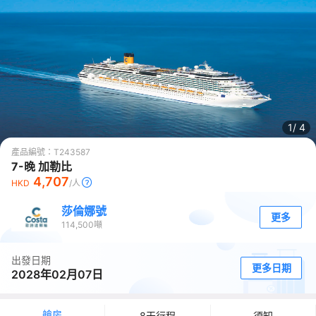
1/
4
產品編號：
T243587
7-晚 加勒比
4,707
HKD
/人
莎倫娜號
更多
114,500
噸
出發日期
更多日期
2028年02月07日
艙房
8天行程
須知