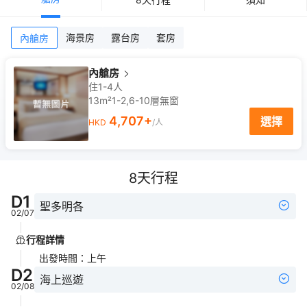
海景房
露台房
套房
內艙房
內艙房
住1-4人
13m²
1-2,6-10
層
無窗
4,707
+
選擇
HKD
/人
8
天行程
D
1
聖多明各
02/07
行程詳情
出發時間
：
上午
D
2
海上巡遊
02/08