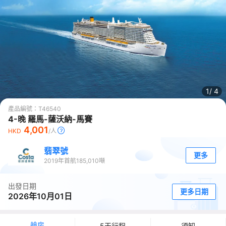
1/
4
產品編號：
T46540
4-晚 羅馬-薩沃納-馬賽
4,001
HKD
/人
翡翠號
更多
2019
年首航
185,010
噸
出發日期
更多日期
2026年10月01日
艙房
5天行程
須知