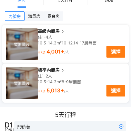
海景房
露台房
內艙房
高級內艙房
住1-4人
10.5-14.3m²
10-12,14-17
層
無窗
4,001
+
選擇
HKD
/人
標準內艙房
住1-2人
10.5-14.3m²
8-9
層
無窗
5,013
+
選擇
HKD
/人
5
天行程
D
1
巴勒莫
10/01