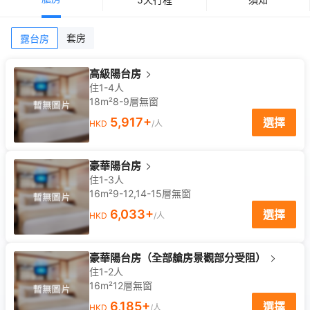
套房
露台房
高級陽台房
住1-4人
18m²
8-9
層
無窗
5,917
+
選擇
HKD
/人
豪華陽台房
住1-3人
16m²
9-12,14-15
層
無窗
6,033
+
選擇
HKD
/人
豪華陽台房（全部艙房景觀部分受阻）
住1-2人
16m²
12
層
無窗
6,185
+
選擇
HKD
/人