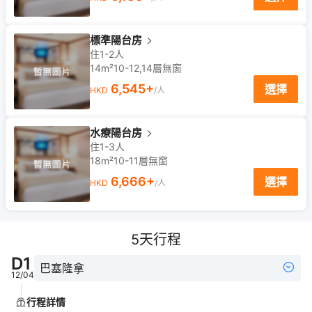
標準陽台房
住1-2人
14m²
10-12,14
層
無窗
6,545
+
選擇
HKD
/人
水療陽台房
住1-3人
18m²
10-11
層
無窗
6,666
+
選擇
HKD
/人
5
天行程
D
1
巴塞隆拿
12/04
行程詳情