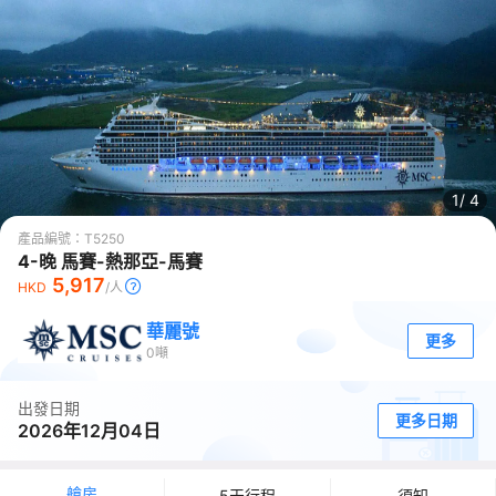
1/
4
產品編號：
T5250
4-晚 馬賽-熱那亞-馬賽
5,917
HKD
/人
華麗號
更多
0
噸
出發日期
更多日期
2026年12月04日
艙房
5天行程
須知