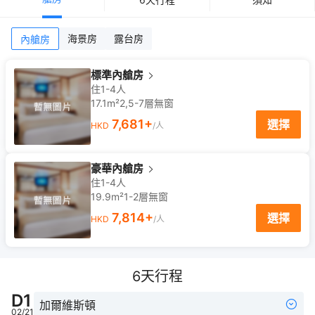
海景房
露台房
內艙房
標準內艙房
住1-4人
17.1m²
2,5-7
層
無窗
7,681
+
選擇
HKD
/人
豪華內艙房
住1-4人
19.9m²
1-2
層
無窗
7,814
+
選擇
HKD
/人
6
天行程
D
1
加爾維斯頓
02/21