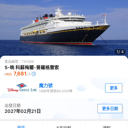
1/
4
產品編號：
T91568
5-晚 科蘇梅爾-普羅格雷索
7,681
HKD
/人
魔力號
更多
1998
年首航
84,000
噸
出發日期
更多日期
2027年02月21日
艙房
6天行程
須知