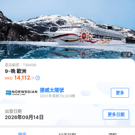
1/
4
產品編號：
T99499
9-晚 歐洲
14,112
HKD
/人
挪威太陽號
更多
2001
年首航
78,309
噸
出發日期
更多日期
2026年09月14日
艙房
10天行程
須知