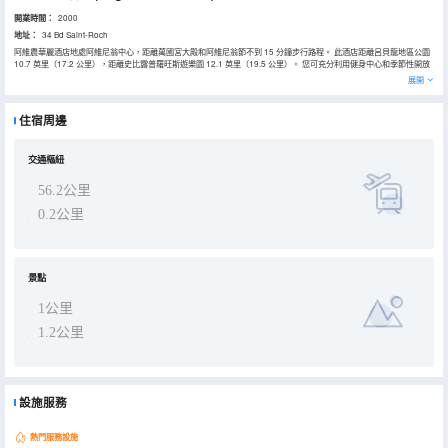
開業時間：
2000
地址：
34 Bd Saint-Roch
阿維農華麗酒店地處阿維尼翁中心，距離萬國宮大殿和阿維尼翁節不到 15 分鐘步行路程。 此酒店距離呂貝龍地區公園
10.7 英里（17.2 公里），距離史比露普羅旺斯遊樂園 12.1 英里（19.5 公里）。 您可充分利用健身中心和季節性開放
的室外游泳池等度假設施。此酒店的其他設施包括免費 WiFi、禮賓服務和公共區電視。 您可以到小吃吧/熟食店隨便找
展開
點吃的；或者待在房間裏，享受酒店的部分時段客房送餐服務。在忙碌的一天後，不妨去酒吧/酒廊輕鬆一下。自助式早
餐（收費）供應時間為：週一至週五 07:00 至 10:00，週末 07:00 至 10:30。 特色服務/設施包括商務中心、乾洗/洗衣
服務和24 小時前台服務。酒店提供收費自助停車。 酒店有 124 間客房，提供平板電視。您的加厚層卧床備有高檔床上
住宿周邊
用品。提供免費無線網絡，方便您與朋友保持聯繫；數碼頻道可滿足您的娛樂需求。配備淋浴/盆浴組合的私人浴室提供
浸泡浴缸和免費洗浴用品。
交通樞紐
56.2公里
0.2公里
景點
1公里
1.2公里
設施服務
熱門服務設施