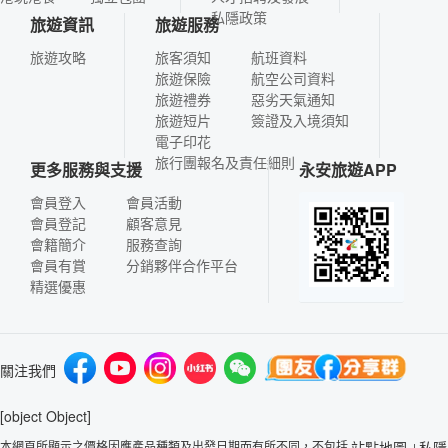
私隱政策
旅遊資訊
旅遊服務
旅遊攻略
旅客須知
航班資料
旅遊保險
航空公司資料
旅遊禮券
惡劣天氣通知
旅遊短片
簽證及入境須知
電子印花
旅行團報名及責任細則
更多服務與支援
永安旅遊APP
會員登入
會員活動
會員登記
顧客意見
會籍簡介
服務查詢
會員有賞
分銷夥伴合作平台
精選優惠
關注我們
[object Object]
本網頁所顯示之價格因應產品種類及出發日期而有所不同，不包括
站點地圖
私隱
|