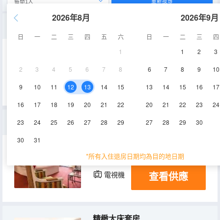
重新搜尋
2026年8月
2026年9月
園景雙床房
日
一
二
三
四
五
六
日
一
二
三
四
1
1
2
3
40㎡
空調
淋浴
2
3
4
5
6
7
8
6
7
8
9
10
查看供應
電視機
9
10
11
12
13
14
15
13
14
15
16
17
16
17
18
19
20
21
22
20
21
22
23
24
園景高級雙人床房
23
24
25
26
27
28
29
27
28
29
30
30
31
40㎡
空調
淋浴
*所有入住退房日期均為目的地日期
查看供應
電視機
精緻大床套房