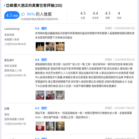
亞維儂大酒店的真實住客評論(232)
4.5
4.4
4.3
4
96%
的人推薦
4.3
/5分
位置
清潔度
服務
設施
永安旅遊評價由真實酒店住客提供的評價。
5.0
極好
評價於：2026年08月03日
Laichiaching
非常棒的飯店離舊城區也很便利停車場就在飯店的隔壁非常的簡單人員服務都很親切還有游
家庭旅遊
泳池是我們想要下次再來住的飯店
高級雙人床房
入住於2026年08月
4.6
很好
評價於：2026年08月02日
匿名用戶
差點錯過的酒店 南法第一站在阿**翁入住一晚 之前一直在等待另一家的有空房源 最後沒有
與好友旅遊
衹能選擇這家 看過評價 有説不乾淨等問題 實際入住後感覺很不錯 首先房間大 還有個小客
園景高級三人房
廳和陽台 完全符合我們三人入住的要求 酒店出路非常方便 火車站出來約300米就到達 到達
入住於2026年07月
中心區域也都是步行距離 房間衞生情況也很滿意 衞生間的提供品都是歐舒丹品牌 早餐也非
常豐盛好吃 最主要房間價格不高 對於客人來説性價比高 缺點是 房間內電源插座太少 台盆
下水比較慢 總的來説 這次入住是一次很不錯的體驗 會給需要的朋友推薦的
4.2
很好
評價於：2026年07月30日
訪客
酒店不差，面積非常大，但是設施較為一般，地理位置特別方便適合坐火車，走路衹需要
情侶
3min。就在城門對面。性價比正常，酒店特別大。
園景高級雙人床房
入住於2026年07月
評價於：2026年07月23日