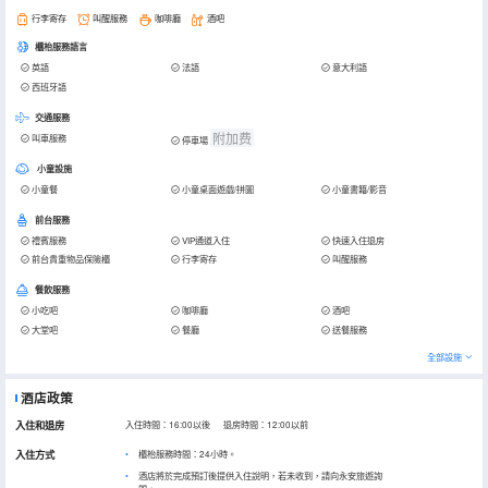
行李寄存
叫醒服務
咖啡廳
酒吧
櫃枱服務語言
英語
法語
意大利語
西班牙語
交通服務
附加费
叫車服務
停車場
小童設施
小童餐
小童桌面遊戲/拼圖
小童書籍/影音
前台服務
禮賓服務
VIP通道入住
快速入住退房
前台貴重物品保險櫃
行李寄存
叫醒服務
餐飲服務
小吃吧
咖啡廳
酒吧
大堂吧
餐廳
送餐服務
全部設施
酒店政策
入住和退房
入住時間：16:00以後 退房時間：12:00以前
入住方式
櫃枱服務時間：24小時。
酒店將於完成預訂後提供入住說明，若未收到，請向永安旅遊詢