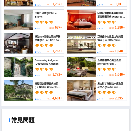
1,237+
1,011+
HKD
HKD
4.1
/ 5
4.3
/ 5
比斯托酒店 (Hôtel le
阿維尼翁甘比斯貝斯特韋
Bristol)
斯特精選酒店 (Hotel de
Cambis, BW Premier
Collection)
687+
1,380+
HKD
HKD
4.5
/ 5
4.6
/ 5
泳池Spa閣樓住宿加早餐
亞維儂中心教皇之城美居
旅館 (Be Loft B&B Pool
酒店 (Hôtel Mercure
& Spa)
Avignon Centre Palais
des Papes)
1,263+
1,040+
HKD
HKD
4.2
/ 5
4
/ 5
Cocooning Avignon
亞維儂橋中心美居酒店
(Cocooning Avignon)
(Mercure Pont
d'Avignon Centre
Hotel)
1,733+
1,040+
HKD
HKD
4.8
/ 5
4.3
/ 5
神聖喜劇豪華套房旅館
奧古斯丁修道院水療及健
(La Divine Comédie-
身中心 (Cloître des
Suites Deluxe)
Augustins Spa &
Fitness)
4,601+
2,395+
HKD
HKD
4.8
/ 5
4.9
/ 5
常見問題