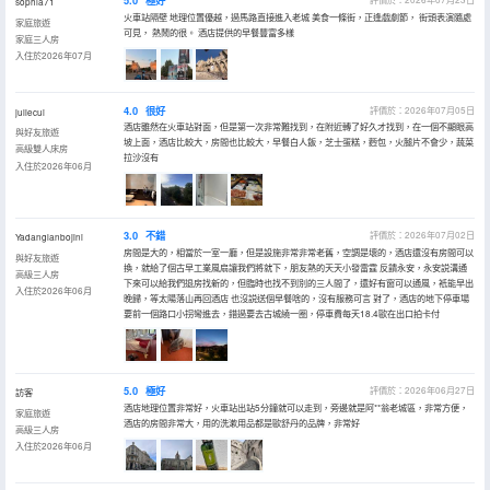
5.0
極好
sophia71
火車站隔壁 地理位置優越，過馬路直接進入老城 美食一條街，正逢戲劇節， 街頭表演隨處
家庭旅遊
可見， 熱鬧的很。 酒店提供的早餐豐富多樣
家庭三人房
入住於2026年07月
4.0
很好
評價於：2026年07月05日
juliecui
酒店雖然在火車站對面，但是第一次非常難找到，在附近轉了好久才找到，在一個不顯眼高
與好友旅遊
坡上面，酒店比較大，房間也比較大，早餐白人飯，芝士蛋糕，麪包，火腿片不會少，蔬菜
高級雙人床房
拉沙沒有
入住於2026年06月
3.0
不錯
評價於：2026年07月02日
Yadanglanbojini
房間是大的，相當於一室一廳，但是設施非常非常老舊，空調是壞的，酒店還沒有房間可以
與好友旅遊
換，就給了個古早工業風扇讓我們將就下，朋友熱的天天小發雷霆 反饋永安，永安説溝通
高級三人房
下來可以給我們退房找新的，但臨時也找不到別的三人間了，還好有窗可以通風，衹能早出
入住於2026年06月
晚歸，等太陽落山再回酒店 也沒説送個早餐啥的，沒有服務可言 對了，酒店的地下停車場
要前一個路口小拐彎進去，錯過要去古城繞一圈，停車費每天18.4歐在出口拍卡付
5.0
極好
評價於：2026年06月27日
訪客
酒店地理位置非常好，火車站出站5分鐘就可以走到，旁邊就是阿**翁老城區，非常方便，
家庭旅遊
酒店的房間非常大，用的洗漱用品都是歐舒丹的品牌，非常好
高級三人房
入住於2026年06月