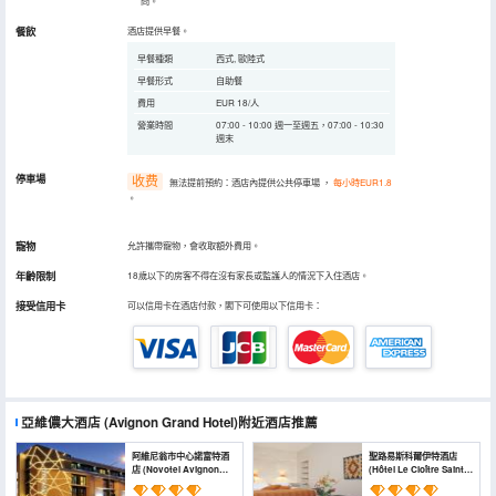
問。
餐飲
酒店提供早餐。
早餐種類
西式, 歐陸式
早餐形式
自助餐
費用
EUR 18/人
營業時間
07:00 - 10:00 週一至週五，07:00 - 10:30
週末
停車場
收费
無法提前預約：酒店內提供公共停車場
，
每小時EUR1.8
。
寵物
允許攜帶寵物，會收取額外費用。
年齡限制
18歲以下的房客不得在沒有家長或監護人的情況下入住酒店。
接受信用卡
可以信用卡在酒店付款，閣下可使用以下信用卡：
亞維儂大酒店
(Avignon Grand Hotel)
附近酒店推薦
阿維尼翁市中心諾富特酒
聖路易斯科爾伊特酒店
店 (Novotel Avignon
(Hôtel Le Cloître Saint
Centre)
Louis)