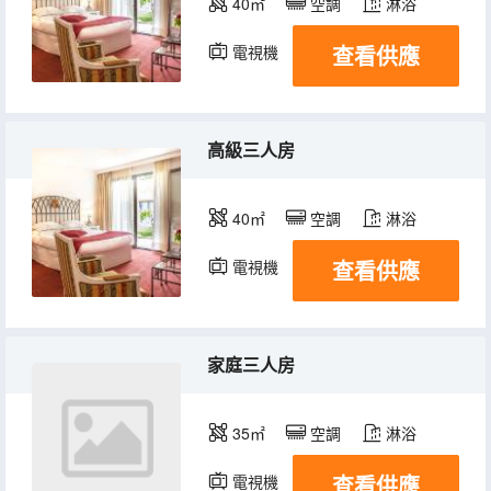
40㎡
空調
淋浴
查看供應
電視機
高級三人房
40㎡
空調
淋浴
查看供應
電視機
家庭三人房
35㎡
空調
淋浴
查看供應
電視機