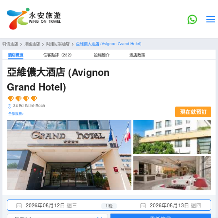
特價酒店
>
法國酒店
>
阿維尼翁酒店
>
亞維儂大酒店
(Avignon Grand Hotel)
酒店概览
住客點評（232）
設施簡介
酒店政策
亞維儂大酒店
(Avignon
Grand Hotel)
34 Bd Saint-Roch
現在就預訂
全部設施>
2026年08月12日
週三
2026年08月13日
週四
1 晚