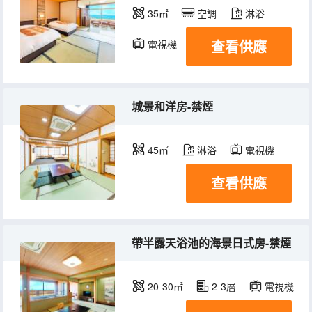
35㎡
空調
淋浴
查看供應
電視機
冰箱
城景和洋房-禁煙
45㎡
淋浴
電視機
查看供應
帶半露天浴池的海景日式房-禁煙
20-30㎡
2-3層
電視機