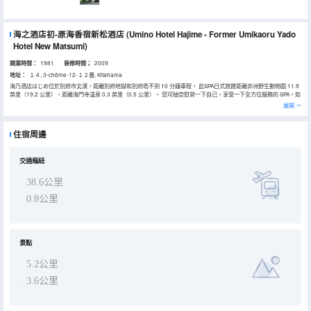
海之酒店初-原海香宿新松酒店
(Umino Hotel Hajime - Former Umikaoru Yado
Hotel New Matsumi)
開業時間：
1981
装修時間；
2009
地址：
１４, 3-chōme-12-１２番, Kitahama
海乃酒店はじめ位於別府市北濱，距離別府地獄和別府塔不到 10 分鐘車程。 此SPA日式旅館距離非洲野生動物園 11.9
英里（19.2 公里），距離海門寺温泉 0.3 英里（0.5 公里）。 您可抽空慰勞一下自己，享受一下全方位服務的 SPA。如
果想要休閒地度假，可好好利用温泉和健身中心。此日式旅館的其他特色包括免費 WiFi、禮賓服務和自動售貨機。 在
展開
海乃酒店はじめ，您可以去餐廳享用美餐。每天 07:00 至 09:00 提供收費的全套早餐。 特色服務/設施包括大堂免費報
紙、24 小時前台服務和行李寄存。酒店提供收費自助停車。 有 35 間空調客房提供平板電視；您定能在旅途中找到家的
舒適。提供免費無線網絡，方便您與朋友保持聯繫；衞星頻道可滿足您的娛樂需求。配備淋浴/盆浴組合的私人浴室提供
住宿周邊
免費洗浴用品和吹風機。便利設施包括保險箱和書桌；而且每天提供客房服務。
交通樞紐
38.6公里
0.8公里
景點
5.2公里
3.6公里