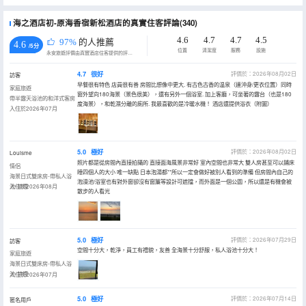
2019年4月1日起全部房間都禁止吸煙，如有發現將根據酒店規定予以相應處罰。
海之酒店初-原海香宿新松酒店的真實住客評論(340)
4.6
4.7
4.7
4.5
97%
的人推薦
4.6
/5分
位置
清潔度
服務
設施
永安旅遊評價由真實酒店住客提供的評價。
4.7
很好
評價於：2026年08月02日
訪客
早餐很有特色 店員很有善 房間比想像中更大. 有古色古香的温泉（連沖身/更衣位置）同時
家庭旅遊
窗外望向180海景（景色很美），還有另外一個浴室. 加上客廳，可坐著的露台（也是180
帶半露天浴池的和洋式客房
度海景），和乾濕分離的廁所. 我最喜歡的是冷暖水機！ 酒店還提供浴衣（附圖）
入住於2026年07月
5.0
極好
評價於：2026年08月02日
Louisme
照片都是從房間內直接拍攝的 直接面海風景非常好 室內空間也非常大 雙人房甚至可以鋪床
情侶
睡四個人的大小 唯一缺點 日本泡湯都**所以一定會做好被別人看到的準備 但房間內自己的
海景日式雙床房-帶私人浴
泡澡池/浴室也有對外窗卻沒有窗簾等設計可遮擋，而外面是一個公園，所以還是有機會被
池-禁煙
入住於2026年08月
散步的人看光
5.0
極好
評價於：2026年07月29日
訪客
空間十分大，乾淨，員工有禮貌，友善 全海景十分舒服，私人浴池十分大！
家庭旅遊
海景日式雙床房-帶私人浴
池-禁煙
入住於2026年07月
5.0
極好
評價於：2026年07月14日
匿名用戶