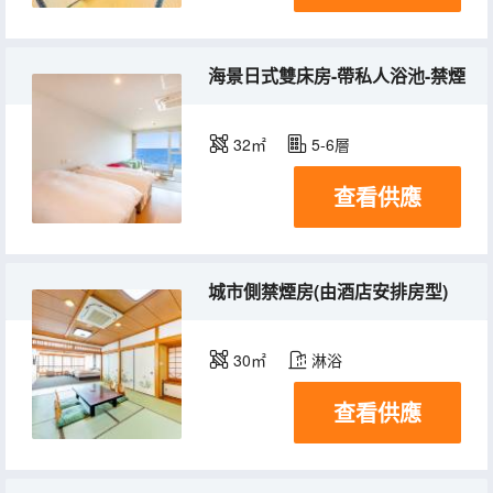
海景日式雙床房-帶私人浴池-禁煙
32㎡
5-6層
查看供應
城市側禁煙房(由酒店安排房型)
30㎡
淋浴
查看供應