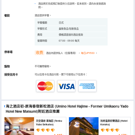
酒店將於完成預訂後提供入住說明，若未收到，請向永安旅遊詢
問。
餐飲
酒店提供早餐。
早餐種類
日式
早餐形式
盒裝食品/包裝食品
費用
價格請直接向酒店查詢
營業時間
07:00 - 09:00 每天
停車場
收费
酒店內提供私人（住客專用）
，
每日JPY550
。
寵物
不可攜帶寵物。
接受信用卡
可以信用卡在酒店付款，閣下可使用以下信用卡：
海之酒店初-原海香宿新松酒店
(Umino Hotel Hajime - Former Umikaoru Yado
Hotel New Matsumi)
附近酒店推薦
天空湯房 清海莊 (Tenku
別府温泉好樂酒店 (Hotel
Yubo Seikaiso)
Koraku)