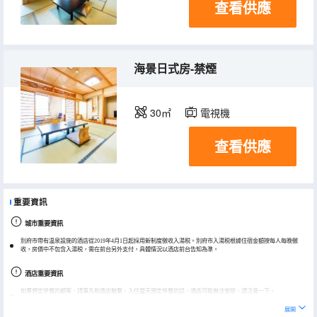
查看供應
海景日式房-禁煙
30㎡
電視機
查看供應
重要資訊
城市重要資訊
別府市帶有温泉設施的酒店從2019年4月1日起採用新制度徵收入湯税。別府市入湯税根據住宿金額按每人每晚徵
收，房價中不包含入湯税，需在前台另外支付，具體情況以酒店前台告知為準。
酒店重要資訊
如果想定早餐的顧客，請事先和酒店聯繫，入住當天預定早餐的話，酒店可能無法安排，請注意一下。
酒店根據客人住宿費不同，温泉税分260JPY和160JPY。
展開