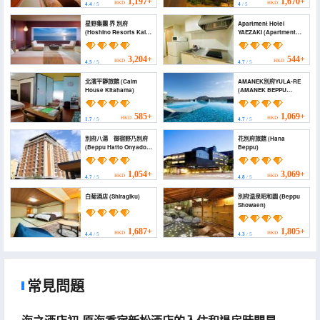
1,197+
1,670+
HKD
HKD
4.4
/ 5
4
/ 5
星野集團 界 別府
Apartment Hotel
(Hoshino Resorts Kai
YAEZAKI (Apartment
Beppu)
Hotel YAEZAKI)
3,204+
544+
HKD
HKD
4.5
/ 5
4.7
/ 5
北濱平靜旅館 (Calm
AMANEK別府YULA-RE
House Kitahama)
(AMANEK BEPPU
YULA-RE)
585+
1,069+
HKD
HKD
1.7
/ 5
4.7
/ 5
別府八湯 御宿野乃別府
花別府旅館 (Hana
(Beppu Hatto Onyado
Beppu)
Nono Beppu)
1,054+
3,069+
HKD
HKD
4.7
/ 5
4.8
/ 5
白菊酒店 (Shiragiku)
別府温泉昭和園 (Beppu
Showaen)
1,687+
1,805+
HKD
HKD
4.4
/ 5
4.3
/ 5
常見問題