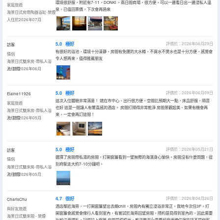
環境很舒服，附近有7-11，DONKI ，兩日間商場，很方便，可以一邊看日出一邊浸私人温
家庭旅遊
泉，已值回票價，下次會再過來
海景日式房帶陶器浴缸-禁煙
入住於2026年07月
5.0
極好
評價於：2026年06月29日
訪客
有很好的浴池，環境十分清靜，房間有免運的大水樽，不買水不煲水也是十分方便，感覺會
情侶
令人想再來，值得推薦朋友
海景日式雙床房-帶私人浴
池-禁煙
入住於2026年06月
5.0
極好
評價於：2026年06月09日
Elaine11926
這次入住體驗非常滿意！ 就在市中心、出行很方便。空間比預期大一點，床品舒服，隔音
家庭旅遊
也好 這是一間讓人有驚喜感的酒店。 房間打掃得非常乾淨 房間景觀超美、如果有機會再
海景日式雙床房-帶私人浴
來，一定會再訂這間！
池-禁煙
入住於2026年05月
5.0
極好
評價於：2026年05月21日
訪客
選擇了房間帶私湯的房間，打開窗簾看到一望無際的海濱身心愉快。房間沒有什麼問題，從
情侶
別府駅走大約7-10分鐘吧。
海景日式雙床房-帶私人浴
池-禁煙
入住於2026年05月
4.7
很好
評價於：2026年04月26日
CharisChu
酒店鄰近海旁，一打開窗簾望出去頗chill，房間內有獨立浸浴非常正。我地今次住3F，打
與好友旅遊
開窗簾會感覺會俾行人看到室內，有嘗試於海旁回望房間，隱約是見得到室內的，因此需要
海景日式雙床間 - 禁煙
比較注意隱私，記得拉上窗簾 房間是榻榻米，乾淨整潔👍需要留意連續住宿的話不提供客