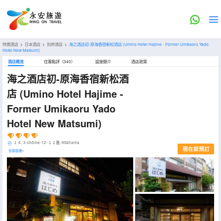
特價酒店
>
日本酒店
>
別府酒店
>
海之酒店初-原海香宿新松酒店
(Umino Hotel Hajime - Former Umikaoru Yado
Hotel New Matsumi)
酒店概览
住客點評（340）
設施簡介
酒店政策
海之酒店初-原海香宿新松酒
店
(Umino Hotel Hajime -
Former Umikaoru Yado
Hotel New Matsumi)
１４, 3-chōme-12-１２番, Kitahama
現在就預訂
全部設施>