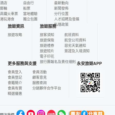
酒店
自由行
最新動向
郵輪
船票
新聞發佈
高鐵火車票
當地體驗
分行位置
港玩港食
獨立包團
人才招聘及發展
私隱政策
旅遊資訊
旅遊服務
旅遊攻略
旅客須知
航班資料
旅遊保險
航空公司資料
旅遊禮券
惡劣天氣通知
旅遊短片
簽證及入境須知
電子印花
旅行團報名及責任細則
更多服務與支援
永安旅遊APP
會員登入
會員活動
會員登記
顧客意見
會籍簡介
服務查詢
會員有賞
分銷夥伴合作平台
精選優惠
關注我們