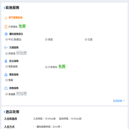
設施服務
熱門服務設施
免費
行李寄存
櫃枱服務語言
中文(普通話)
英語
日語
交通服務
附加费
停車場
前台服務
免費
禮賓服務
行李寄存
餐飲服務
餐廳
商務服務
附加费
會議廳
全部設施
酒店政策
入住和退房
入住時間：15:00以後 退房時間：10:00以前
入住方式
櫃枱服務時間：24小時。