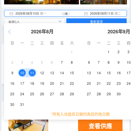
2026年08月10日
週一
2026年08月11日
週二
1 晚
重新搜尋
2026年8月
2026年9月
酒店隨機安排房型
日
一
二
三
四
五
六
日
一
二
三
四
1
1
2
3
空調
冰箱
2
3
4
5
6
7
8
6
7
8
9
10
查看供應
9
10
11
12
13
14
15
13
14
15
16
17
16
17
18
19
20
21
22
20
21
22
23
24
帶半露天浴池的和洋式客房
23
24
25
26
27
28
29
27
28
29
30
30
31
45㎡
4-5層
*所有入住退房日期均為目的地日期
查看供應