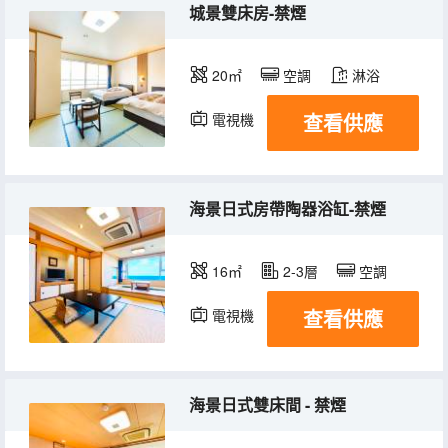
城景雙床房-禁煙
20㎡
空調
淋浴
查看供應
電視機
冰箱
海景日式房帶陶器浴缸-禁煙
16㎡
2-3層
空調
查看供應
電視機
冰箱
海景日式雙床間 - 禁煙