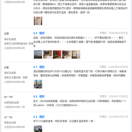
入住於2026年04月
房打掃（整理被褥etc）總之不會進去室內，我個人蠻喜歡這點。如果有需要更換垃圾及浴
巾毛巾，將這些東西擺放在門口就好，膠樽玻璃樽或者鋁罐等要擺在專用託盤上方便酒店作
垃圾分類 7樓有室內及室外温泉，還有桑拿，值得一試
4.0
很好
評價於：2026年04月09日
訪客
設施：該有的都有，但是房間的浴缸實在有點嚇人。。。。求不要這個紅色。。。 衞生：
與好友旅遊
浴池看上去不是特別乾淨。。。大浴場還行 服務：還不錯 整體還行吧，就是這個價格差不
海景日式房帶陶器浴缸-禁煙
多
入住於2026年04月
4.7
很好
評價於：2026年03月28日
訪客
酒店距離別府站步行大約10分鐘左右，到達的當天是下雨，打車大概50港幣左右，無敵海
與好友旅遊
景房，雖然設施比較陳舊，但保養得很好，早餐豐盛，同樣是無敵海景餐廳，很好的體驗
海景日式雙床間 - 禁煙
入住於2026年03月
4.5
很好
評價於：2024年11月08日
S0***98
房大，同JR站有啲距離，但近海，海景房朝早睇到日出好靚。同商場都近，附近都有7-11
夫婦/情侶出遊
同Lawson，仲有塔。行少少路就有Donki。
入住於2024年11月
4.3
很好
評價於：2023年05月31日
J0***38
步行10分鐘有激安，附近多食肆，天台露天温泉景色一港。
和朋友出遊
入住於2023年05月