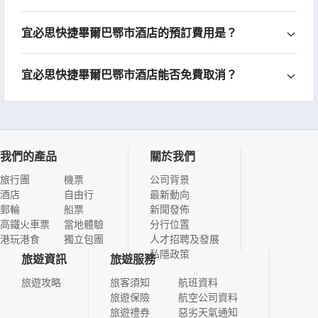
宜必思快捷畢爾巴鄂市酒店的預訂費用是？
宜必思快捷畢爾巴鄂市酒店能否免費取消？
我們的產品
關於我們
旅行團
機票
公司背景
酒店
自由行
最新動向
郵輪
船票
新聞發佈
高鐵火車票
當地體驗
分行位置
港玩港食
獨立包團
人才招聘及發展
私隱政策
旅遊資訊
旅遊服務
旅遊攻略
旅客須知
航班資料
旅遊保險
航空公司資料
旅遊禮券
惡劣天氣通知