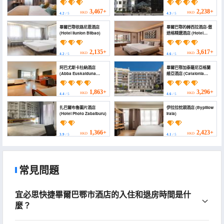
3,467+
2,238+
HKD
HKD
4.2
/ 5
4.3
/ 5
畢爾巴鄂依路尼恩酒店
畢爾巴鄂的赫西拉酒店-傲
(Hotel Ilunion Bilbao)
途格精選酒店 (Hotel
Ercilla de Bilbao,
Autograph Collection)
2,135+
3,617+
HKD
HKD
4.2
/ 5
4.6
/ 5
阿巴尤斯卡杜納酒店
畢爾巴鄂加泰羅尼亞格蘭
(Abba Euskalduna
維亞酒店 (Catalonia
Hotel)
Gran Vía Bilbao)
1,863+
3,296+
HKD
HKD
4.4
/ 5
4.6
/ 5
扎巴爾布魯圖片酒店
伊拉拉枕頭酒店 (Bypillow
(Hotel Photo Zabalburu)
Irala)
1,366+
2,423+
HKD
HKD
3.9
/ 5
4.1
/ 5
常見問題
宜必思快捷畢爾巴鄂市酒店的入住和退房時間是什
麼？