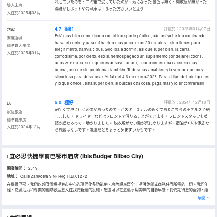
れしていたのを、ゴミ箱で受けていたのが、気になった 景色は無く、開放感が無かった
雙人床房
湯沸かしポットや冷蔵庫は、あった方がいいと思う
入住於2025年03月
4.7
很好
評價於：2025年01月07日
訪客
Está muy bien comunicado con el transporte público, aún así yo he ido caminando
家庭旅遊
hasta el centro y para mí ha sido muy poco, unos 20 minutos… sino tienes para
標準雙人床房
elegir metro, tranvía o bus. Solo iba a dormir , así que súper bien, la cama
入住於2025年01月
comodísima, por cierto, eso sí, hemos pagado un suplemento por dejar el coche,
unos 20€ el día, si no quieres desayunar ahí, al lado tienes una cafetería muy
buena, así que sin problemas también. Todos muy amables, y la verdad que muy
silencioso para descansar. Yo fui del 4-6 de enero/2025. Para el tipo de hotel que es
y lo que ofrece , está súper bien, si buscas otra cosa, paga más y lo encontrarás!!!
5.0
極好
評價於：2024年12月10日
E8
朝早く空港に行く必要があったので、バスターミナルの近くであるこちらのホテルを予約
家庭旅遊
しました。 ドライヤーなどはフロントで借りることができます。 フロントスタッフも英
標準雙床房
語が話せるので、助かりました。 脱衣所がない點が気になりますが、宿泊が1人や家族な
入住於2024年12月
ら問題はないです。友達だとちょっと気まずいかもです。
宜必思快捷畢爾巴鄂市酒店
(Ibis Budget Bilbao City)
開業時間：
2019
地址：
Calle Zankoeta 9 Nº Reg H.Bi.01272
在畢爾巴鄂，我們以超值價格提供市中心的現代化多功能房，房內設施齊全，提供休閒或商務住宿所需的一切。我們年
輕、充滿活力和專業的團隊歡迎您入住我們新建的設施，您還可以在這裏享用美味的自助早餐。我們期待您的垂詢，絕
不會讓您失望。
展開