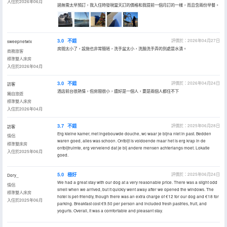
入住於2026年06月
過無需太早預訂，我入住時發現當天訂的價格和我提前一個月訂的一樣，而且含兩份早餐。
3.0
不錯
評價於：2026年04月27日
sweepnetwlx
房間太小了，設施也非常簡陋，洗手盆太小，洗臉洗手弄的到處是水漬。
商務旅客
標準雙人床房
入住於2026年04月
3.0
不錯
評價於：2026年04月24日
訪客
酒店前台很熱情，但房間很小，還好是一個人，要是兩個人都住不下
獨自旅遊
標準雙人床房
入住於2026年04月
3.7
不錯
評價於：2025年06月28日
訪客
Erg kleine kamer, met ingebouwde douche, wc waar je bijna niet in past. Bedden
情侶
waren goed, alles was schoon. Ontbijt is voldoende maar het is erg krap in de
標準雙床房
ontbijtruimte, erg vervelend dat je bij andere mensen achterlangs moet. Lokatie
入住於2025年06月
goed.
5.0
極好
評價於：2025年06月24日
Dory_
We had a great stay with our dog at a very reasonable price. There was a slight odd
情侶
smell when we arrived, but it quickly went away after we opened the windows. The
標準雙人床房
hotel is pet-friendly, though there was an extra charge of €12 for our dog and €18 for
入住於2025年06月
parking. Breakfast cost €9.50 per person and included fresh pastries, fruit, and
yogurts. Overall, it was a comfortable and pleasant stay.