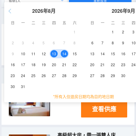
重新搜尋
2026年8月
2026年9月
標準雙人床房
日
一
二
三
四
五
六
日
一
二
三
四
1
1
2
3
14㎡
空調
2
3
4
5
6
7
8
6
7
8
9
10
查看供應
9
10
11
12
13
14
15
13
14
15
16
17
16
17
18
19
20
21
22
20
21
22
23
24
標準雙床房
23
24
25
26
27
28
29
27
28
29
30
30
31
14㎡
空調
*所有入住退房日期均為目的地日期
查看供應
高級超大房，帶一張雙人床