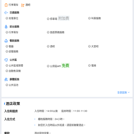
行李寄存
酒吧
交通服務
附加费
充電車位
叫車服務
停車場
前台服務
行李寄存
旅遊票務服務
餐飲服務
餐廳
酒吧
大堂吧
送餐服務
公共區
免費
公共區域禁煙
電梯
公用區wifi
自動售貨機
康體設施
公共浴池
全部設施
酒店政策
入住和退房
入住時間：14:00以後 退房時間：11:00-11:30
入住方式
櫃枱服務時間：24小時。
如您於入住時段以外抵達，請提前聯繫酒店。
餐飲
酒店提供早餐。