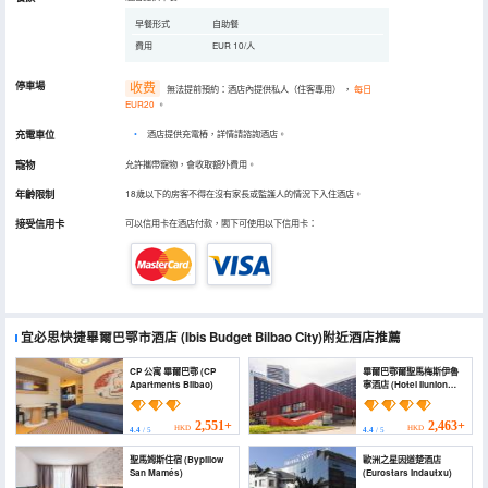
早餐形式
自助餐
費用
EUR 10/人
停車場
收费
無法提前預約：酒店內提供私人（住客專用）
，
每日
EUR20
。
充電車位
•
酒店提供充電樁，詳情請諮詢酒店。
寵物
允許攜帶寵物，會收取額外費用。
年齡限制
18歲以下的房客不得在沒有家長或監護人的情況下入住酒店。
接受信用卡
可以信用卡在酒店付款，閣下可使用以下信用卡：
宜必思快捷畢爾巴鄂市酒店
(Ibis Budget Bilbao City)
附近酒店推薦
CP 公寓 畢爾巴鄂 (CP
畢爾巴鄂爾聖馬梅斯伊魯
Apartments Bilbao)
寧酒店 (Hotel Ilunion
San Mamés)
2,551+
2,463+
HKD
HKD
4.4
/ 5
4.4
/ 5
聖馬姆斯住宿 (Bypillow
歐洲之星因道楚酒店
San Mamés)
(Eurostars Indautxu)