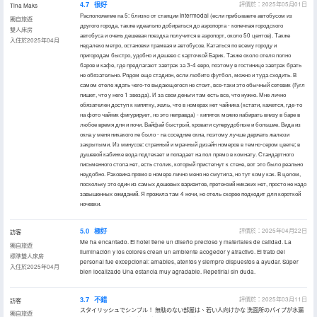
4.7
很好
評價於：2025年05月01日
Tina Maks
Расположение на 5: близко от станции Intermodal (если прибываете автобусом из
獨自旅遊
другого города, также идеально добираться до аэропорта - конечная городского
雙人床房
автобуса и очень дешевая поездка получится в аэропорт, около 50 центов). Также
入住於2025年04月
недалеко метро, остановки трамвая и автобусов. Кататься по всему городу и
пригородам быстро, удобно и дешево с карточкой Барик. Также около отеля полно
баров и кафе, где предлагают завтрак за 3-4 евро, поэтому в гостинице завтрак брать
не обязательно. Рядом еще стадион, если любите футбол, можно и туда сходить. В
самом отеле ждать чего-то выдающегося не стоит, все-таки это обычный сетевик (Гугл
пишет, что у него 1 звезда). И за свои деньги там есть все, что нужно. Мне лично
обязателен доступ к кипятку, жаль, что в номерах нет чайника (кстати, кажется, где-то
на фото чайник фигурирует, но это неправда) - кипяток можно набирать внизу в баре в
любое время дня и ночи. Вайфай быстрый, кровати суперудобные и большие. Вида из
окна у меня никакого не было - на соседние окна, поэтому лучше держать жалюзи
закрытыми. Из минусов: странный и мрачный дизайн номеров в темно-сером цвете; в
душевой кабинке вода подтекает и попадает на пол прямо в комнату. Стандартного
письменного стола нет, есть столик, который пристегнут к стене, вот это было реально
неудобно. Раковина прямо в номере лично меня не смутила, но тут кому как. В целом,
поскольку это один из самых дешевых вариантов, претензий никаких нет, просто не надо
завышенных ожиданий. Я прожила там 4 ночи, но отель скорее подходит для короткой
ночевки.
5.0
極好
評價於：2025年04月22日
訪客
Me ha encantado. El hotel tiene un diseño precioso y materiales de calidad. La
獨自旅遊
iluminación y los colores crean un ambiente acogedor y atractivo. El trato del
標準雙人床房
personal fue excepcional: amables, atentos y siempre dispuestos a ayudar. Súper
入住於2025年04月
bien localizado Una estancia muy agradable. Repetiríai sin duda.
3.7
不錯
評價於：2025年03月11日
訪客
スタイリッシュでシンプル！ 無駄のない部屋は、若い人向けかな 洗面所のパイプが水漏
獨自旅遊