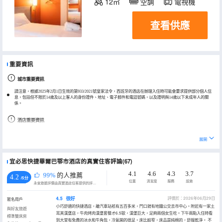
12㎡
空調
電視機
查看供應
重要資訊
城市重要資訊
請注意，根據2025年2月1日生效的第933/2021號皇家法令，西班牙的酒店在辦理入住時可能會要求提供部分個人信
息，包括但不限於14歲及以上客人的身份證件、地址、電子郵件和電話號碼，以及證明與14歲以下未成年人的關
係。
酒店重要資訊
4間以上客房的預訂須遵循不同的政策並額外付費。
展開
宜必思快捷畢爾巴鄂市酒店的真實住客評論(67)
4.1
4.6
4.3
3.7
99%
的人推薦
4.2
/5分
位置
清潔度
服務
設施
永安旅遊評價由真實酒店住客提供的評價。
4.5
很好
評價於：2026年06月29日
匿名用戶
小巧舒適的快捷酒店，離汽車站衹有五百多米，門口就有地鐵公交去市中心。附近有一家土
與好友旅遊
耳其漢堡店，牛肉烤肉漢堡套餐才6.5歐，漢堡巨大，足夠兩個女生吃。下午兩點入住時看
標準雙床房
到大堂有免費的冰水和牛角包，冷氣開的很足。床比較窄，床品是純棉的，舒服乾淨。 不