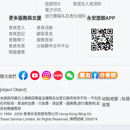
旅遊短片
簽證及入境須知
電子印花
旅行團報名及責任細則
更多服務與支援
永安旅遊APP
會員登入
會員活動
會員登記
顧客意見
會籍簡介
服務查詢
會員有賞
分銷夥伴合作平台
精選優惠
關注我們
[object Object]
本網頁所顯示之價格因應產品種類及出發日期而有所不同，不包括
站點地圖
私隱
|
任何稅項、燃油附加費、行政費、簽証費、服務費(旅行團適用)及
政策
其他應繳費用
© 1999 - 2026 香港永安旅遊有限公司 Hong Kong Wing On
Travel Service Limited. All Rights Reserved. 牌照號碼: 350074