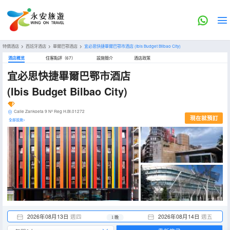
特價酒店
>
西班牙酒店
>
畢爾巴鄂酒店
>
宜必思快捷畢爾巴鄂市酒店
(Ibis Budget Bilbao City)
酒店概览
住客點評（67）
設施簡介
酒店政策
宜必思快捷畢爾巴鄂市酒店
(Ibis Budget Bilbao City)
Calle Zankoeta 9 Nº Reg H.Bi.01272
現在就預訂
全部設施>
2026年08月13日
週四
2026年08月14日
週五
1 晚