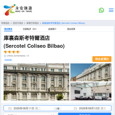
特價酒店
>
西班牙酒店
>
畢爾巴鄂酒店
>
庫裏森斯考特爾酒店
(Sercotel Coliseo Bilbao)
酒店概览
住客點評（50）
設施簡介
酒店政策
庫裏森斯考特爾酒店
(Sercotel Coliseo Bilbao)
Urkixo Zumarkalea, 13
現在就預訂
全部設施>
2026年08月11日
週二
2026年08月12日
週三
1 晚