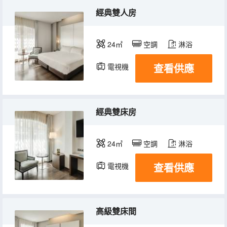
經典雙人房
24㎡
空調
淋浴
查看供應
電視機
冰箱
經典雙床房
24㎡
空調
淋浴
查看供應
電視機
冰箱
高級雙床間