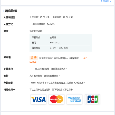
全部設施
酒店政策
入住和退房
入住時間：15:00以後 退房時間：12:00以前
入住方式
櫃枱服務時間：24小時。
餐飲
酒店提供早餐。
早餐形式
自助餐
費用
EUR 20/人
營業時間
07:00 - 10:30 每天
停車場
收费
無法提前預約：酒店內提供私人（住客專用）
，
每日
EUR22
。
充電車位
•
酒店提供充電樁，詳情請諮詢酒店。
寵物
允許攜帶寵物，會收取額外費用。
年齡限制
18歲以下的房客不得在沒有家長或監護人的情況下入住酒店。
接受信用卡
可以信用卡在酒店付款，閣下可使用以下信用卡：