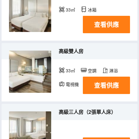
33㎡
冰箱
查看供應
高級雙人房
33㎡
空調
淋浴
查看供應
電視機
冰箱
高級三人房（2張單人床）