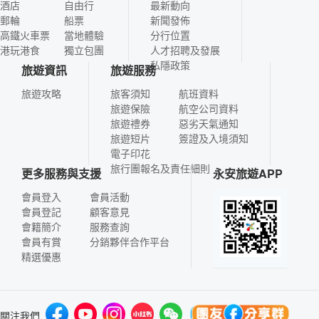
酒店
自由行
最新動向
郵輪
船票
新聞發佈
高鐵火車票
當地體驗
分行位置
港玩港食
獨立包團
人才招聘及發展
私隱政策
旅遊資訊
旅遊服務
旅遊攻略
旅客須知
航班資料
旅遊保險
航空公司資料
旅遊禮券
惡劣天氣通知
旅遊短片
簽證及入境須知
電子印花
旅行團報名及責任細則
更多服務與支援
永安旅遊APP
會員登入
會員活動
會員登記
顧客意見
會籍簡介
服務查詢
會員有賞
分銷夥伴合作平台
精選優惠
關注我們