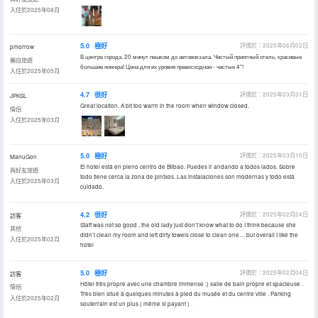
入住於2025年08月
5.0
極好
評價於：2025年06月02日
pmorrow
В центре города, 20 минут пешком до автовокзала. Чистый приятный отель, красивые
獨自旅遊
большие номера! Цена для их уровня превосходная - чистые 4*!
入住於2025年05月
4.7
很好
評價於：2025年03月31日
JPKSL
Great location. A bit too warm in the room when window closed.
情侶
入住於2025年03月
5.0
極好
評價於：2025年03月10日
ManuGon
El hotel está en pleno centro de Bilbao. Puedes ir andando a todos lados. Sobre
與好友旅遊
todo tiene cerca la zona de pintxos. Las instalaciones son modernas y todo está
入住於2025年03月
cuidado.
4.2
很好
評價於：2025年02月24日
訪客
Staff was not so good , the old lady just don’t know what to do I think because she
其他
didn’t clean my room and left dirty towels close to clean one… but overall I like the
入住於2025年02月
hotel
5.0
極好
評價於：2025年02月04日
訪客
Hôtel très propre avec une chambre immense :) salle de bain propre et spacieuse .
情侶
Très bien situé à quelques minutes à pied du musée et du centre ville . Parking
入住於2025年02月
souterrain est un plus ( même si payant ) .