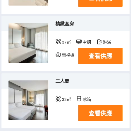
精緻套房
37㎡
空調
淋浴
查看供應
電視機
冰箱
三人間
33㎡
冰箱
查看供應