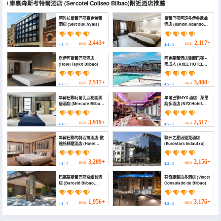
庫裏森斯考特爾酒店
(Sercotel Coliseo Bilbao)
附近酒店推薦
阿雅拉畢爾巴鄂賽克特爾
畢爾巴鄂阿班多伊魯尼翁
酒店 (Sercotel Ayala)
酒店 (Ilunion Abando
Bilbao)
2,443+
2,117+
HKD
HKD
4.6
/ 5
4.4
/ 5
塔伊可畢爾巴鄂酒店
阿克塞爾酒店畢爾巴鄂 –
(Hotel Tayko Bilbao)
限成人 (AXEL HOTEL
BILBAO ONLY ADULTS)
2,517+
3,088+
HKD
HKD
4.6
/ 5
4.5
/ 5
畢爾巴鄂阿爾比亞花園美
畢爾巴鄂NYX 酒店 - 萊昂
居酒店 (Mercure Bilbao
納多酒店 (NYX Hotel
Jardines de Albia)
Bilbao by Leonardo
Hotels)
3,919+
2,517+
HKD
HKD
4.4
/ 5
4.5
/ 5
畢爾巴鄂的赫西拉酒店-傲
歐洲之星因道楚酒店
途格精選酒店 (Hotel
(Eurostars Indautxu)
Ercilla de Bilbao,
Autograph Collection)
3,209+
2,156+
HKD
HKD
4.6
/ 5
4.3
/ 5
巴塞羅畢爾巴鄂奈維翁酒
芬奇康蘇拉多酒店 (Vincci
店 (Barceló Bilbao
Consulado de Bilbao)
Nervión)
1,956+
3,176+
HKD
HKD
4.6
/ 5
4.5
/ 5