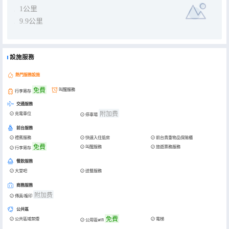
1公里
9.9公里
設施服務
熱門服務設施
免費
叫醒服務
行李寄存
交通服務
附加费
充電車位
停車場
前台服務
禮賓服務
快速入住退房
前台貴重物品保險櫃
免費
叫醒服務
旅遊票務服務
行李寄存
餐飲服務
大堂吧
送餐服務
商務服務
附加费
傳真/複印
公共區
免費
公共區域禁煙
電梯
公用區wifi