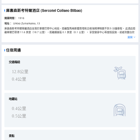
庫裏森斯考特爾酒店
(Sercotel Coliseo Bilbao)
開業時間：
1916
地址：
Urkixo Zumarkalea, 13
庫裏森斯考特爾華麗酒店坐落於畢爾巴鄂中心地段，距離聖馬梅斯體育場和古根海姆博物館不到 5 分鐘車程。 此酒店距
離畢爾巴鄂港 11.6 英里（18.7 公里），距離擴展區 0.1 英里（0.1 公里）。 享受健身中心等度假設施，或者到露台欣
賞美景。此藝術裝飾風格酒店的其他服務和設施包括免費 WiFi、禮賓服務和公共客廳。 您可以在酒店的咖啡館享用美
展開
味餐點；也可以待在房間裏，享受部分時段客房送餐服務。在忙碌的一天後，不妨去酒吧/酒廊輕鬆一下。週一至週五
07:00 至 10:30 提供收費的自助式早餐。 特色服務/設施包括電腦站點、乾洗/洗衣服務和24 小時前台服務。酒店提供收
費自助停車。 有 97 間客房提供迷你吧和平板電視；您定能在旅途中找到家的舒適。提供免費無線網絡，方便您與朋友
住宿周邊
保持聯繫；數碼頻道可滿足您的娛樂需求。配備浴缸或淋浴的私人浴室提供大花灑淋浴噴頭和免費洗浴用品。便利設施
包括電話，以及保險箱和書桌。
交通樞紐
12.8公里
0.4公里
地鐵站
0.4公里
0.5公里
景點