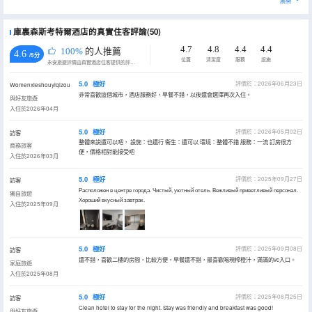
展開
庫裏森斯考特爾酒店的真實住客評論(50)
4.7
4.8
4.4
4.4
100%
的人推薦
4.6
/5分
位置
清潔度
服務
設施
永安旅遊評價由真實酒店住客提供的評價。
5.0
極好
評價於：2026年06月23日
Womenxieshouyiqizou
非常喜歡這個城市，酒店服務好，早餐不錯，以後還會選擇再次入住。
與好友旅遊
入住於2026年04月
5.0
極好
評價於：2026年05月02日
訪客
整體來説還可以吧， 設施：也還行 衞生：還可以 環境：整體不錯 服務：一流 訂房很方
商務旅客
便，價格相對能接受吧
入住於2026年03月
5.0
極好
評價於：2025年09月27日
訪客
Расположен в центре города. Чистый, уютный отель. Вежливый приветливый персонал.
獨自旅遊
Хороший вкусный завтрак.
入住於2025年09月
5.0
極好
評價於：2025年09月08日
訪客
還不錯，喜歡二樓的房間，比較方便，早餐還不錯，最喜歡喝現榨橙汁，滿滿的vc入口。
家庭旅遊
入住於2025年08月
5.0
極好
評價於：2025年08月25日
訪客
Clean hotel to stay for the night. Stay was friendly and breakfast was good!
與好友旅遊