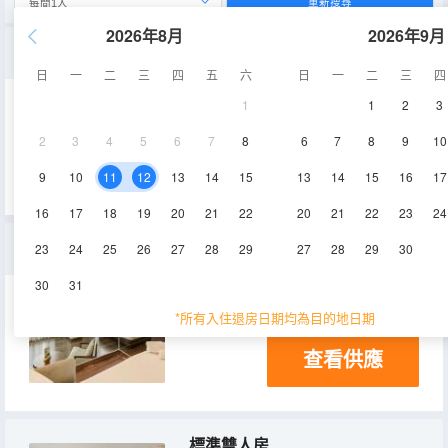
重新搜尋
2026年8月
2026年9月
高級單人房
日
一
二
三
四
五
六
日
一
二
三
四
1
1
2
3
33㎡
2
3
4
5
6
7
8
6
7
8
9
10
查看供應
9
10
11
12
13
14
15
13
14
15
16
17
16
17
18
19
20
21
22
20
21
22
23
24
三人間
23
24
25
26
27
28
29
27
28
29
30
30
31
24㎡
空調
*所有入住退房日期均為目的地日期
查看供應
標準雙人房