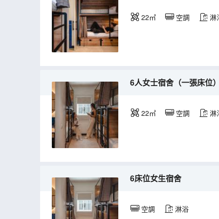
22㎡
空調
淋
6人女士宿舍（一張床位
22㎡
空調
淋
6床位女生宿舍
空調
淋浴