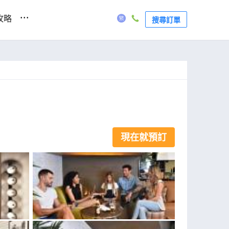
...
攻略
搜尋訂單
現在就預訂