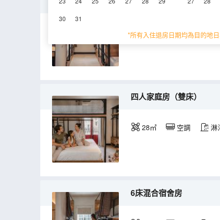
6床宿舍的床位
23
24
25
26
27
28
29
27
28
30
31
空調
淋浴
*所有入住退房日期均為目的地日
四人家庭房（雙床）
28㎡
空調
淋
6床混合宿舍房