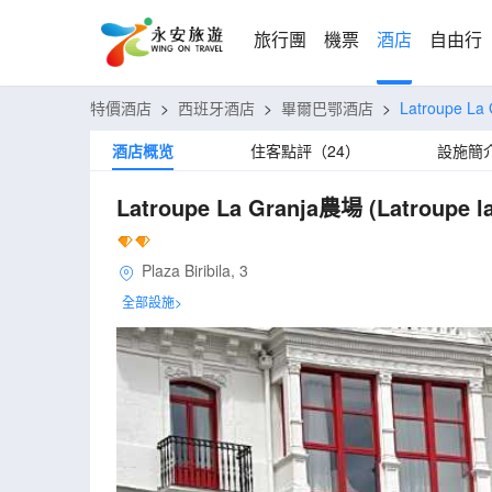
旅行團
機票
酒店
自由行
特價酒店
>
西班牙酒店
>
畢爾巴鄂酒店
>
Latroupe L
酒店概览
住客點評（24）
設施簡
Latroupe La Granja農場
(Latroupe l
Plaza Biribila, 3
全部設施>