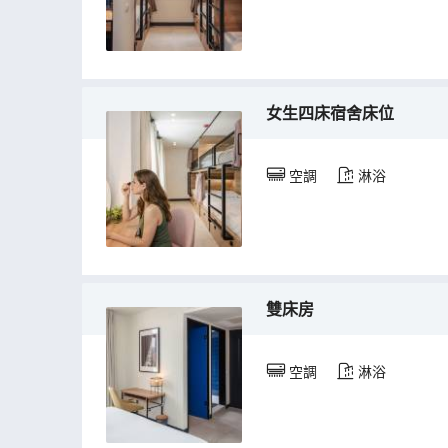
女生四床宿舍床位
空調
淋浴
雙床房
空調
淋浴