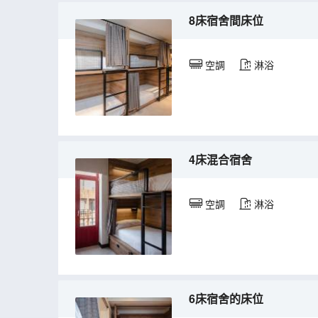
8床宿舍間床位
空調
淋浴
4床混合宿舍
空調
淋浴
6床宿舍的床位