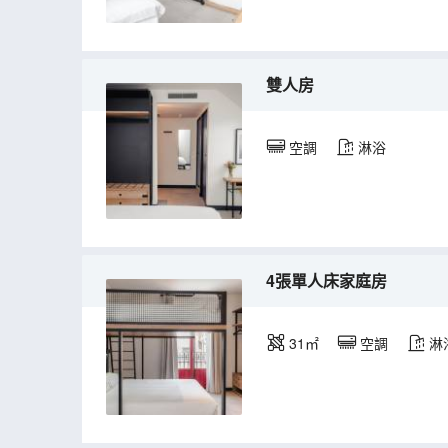
雙人房
空調
淋浴
4張單人床家庭房
31㎡
空調
淋