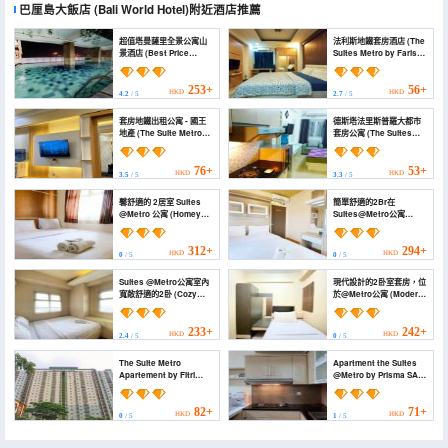
巴厘島大飯店
(Bali World Hotel)
附近酒店推薦
超值塔曼薩里全景公寓山
法利斯地鐵套房酒店 (The
景酒店 (Best Price
Suites Metro by Faris
Tamansari Panoramic
Property)
Apartment with
Mountain View)
253+
56+
HKD
HKD
4.2
/ 5
2.7
/ 5
套房地鐵出租公寓 - 國王
德斯塔法里斯普羅大都市
地產 (The Suite Metro
套房公寓 (The Suites
Apartment by King
Metro Apartment by
Official)
Desta Farispro)
76+
53+
HKD
HKD
3.5
/ 5
3.3
/ 5
馨舒適的 2居室 Suites
簡單舒適的2Br在
@Metro 公寓 (Homey
Suites@Metro公寓
2Br at Suites @Metro
(Simply Homey 2Br at
Apartment)
Suites @Metro
Apartment)
312+
294+
HKD
HKD
0
/ 5
0
/ 5
Suites @Metro公寓室內
現代設計的2卧室套房，位
寬敞舒適的2卧 (Cozy
於@Metro公寓 (Modern
and Spacious 2Br at
Designed 2Br at Suites
Suites @Metro
@Metro Apartment)
Apartment)
233+
242+
HKD
HKD
2.4
/ 5
0
/ 5
The Suite Metro
Apartment the Suites
Apartement by Fitri
@Metro by Prisma SA
Kingpro (The Suite
(Apartment the Suites
Metro Apartement by
@Metro by Prisma SA)
Fitri Kingpro)
82+
71+
HKD
HKD
0
/ 5
1
/ 5