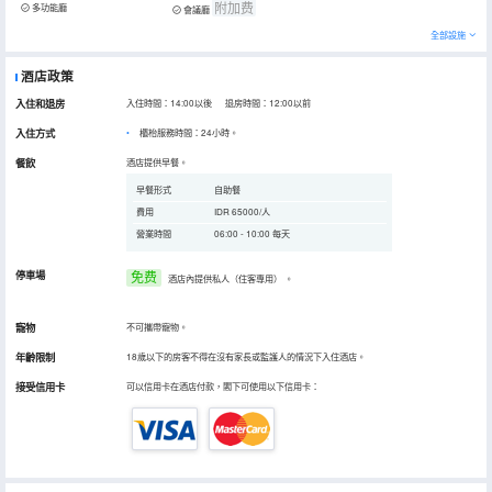
附加费
多功能廳
會議廳
全部設施
酒店政策
入住和退房
入住時間：14:00以後 退房時間：12:00以前
入住方式
櫃枱服務時間：24小時。
餐飲
酒店提供早餐。
早餐形式
自助餐
費用
IDR 65000/人
營業時間
06:00 - 10:00 每天
停車場
免费
酒店內提供私人（住客專用）
。
寵物
不可攜帶寵物。
年齡限制
18歲以下的房客不得在沒有家長或監護人的情況下入住酒店。
接受信用卡
可以信用卡在酒店付款，閣下可使用以下信用卡：