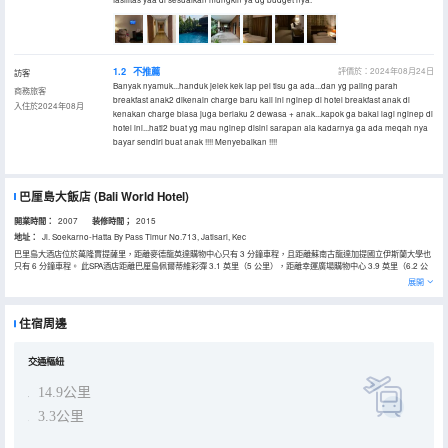
1.2
不推薦
評價於：2024年08月24日
訪客
Banyak nyamuk...handuk jelek kek lap pel tisu ga ada...dan yg paling parah
商務旅客
breakfast anak2 dikenain charge baru kali ini nginep di hotel breakfast anak di
入住於2024年08月
kenakan charge biasa juga berlaku 2 dewasa + anak...kapok ga bakal lagi nginep di
hotel ini...hati2 buat yg mau nginep disini sarapan ala kadarnya ga ada meqah nya
bayar sendiri buat anak !!!! Menyebalkan !!!!
巴厘島大飯店
(Bali World Hotel)
開業時間：
2007
装修時間；
2015
地址：
Jl. Soekarno-Hatta By Pass Timur No.713, Jatisari, Kec
巴里島大酒店位於萬隆賈提薩里，距離麥德龍英達購物中心只有 3 分鐘車程，且距離蘇南古龍達加提國立伊斯蘭大學也
只有 6 分鐘車程。 此SPA酒店距離巴厘島佩爾蒂維彩彈 3.1 英里（5 公里），距離幸運廣場購物中心 3.9 英里（6.2 公
里）。 到全方位服務的 SPA 放鬆一下；在這裏，您可以享受按摩。一定要去體驗2 個室外游泳池、桑拿和健身中心等度
展開
假設施。此酒店的其他特色包括免費 WiFi、禮賓服務和宴會廳。 您可以去Padi Restaurant餐廳享用美味佳餚，這裏供
應午餐和晚餐，主打印尼菜。或者可以待在房間裏，享受 24 小時送餐服務。您可以到酒吧/酒廊，點一杯喜歡的飲品，
暢飲一番。每日 06:00 至 10:00 提供免費的自助早餐。 特色服務/設施包括乾洗/洗衣服務、24 小時前台服務和洗衣設
住宿周邊
施。酒店提供免費自助停車。 有 120 間空調客房提供液晶電視；您定能在旅途中找到家的舒適。提供免費無線網絡，
方便您與朋友保持聯繫；有線頻道可滿足您的娛樂需求。配備淋浴設施的私人浴室提供免費洗浴用品和拖鞋。便利設施
包括書桌和電熱水壺；而且每天提供客房服務。
交通樞紐
14.9公里
3.3公里