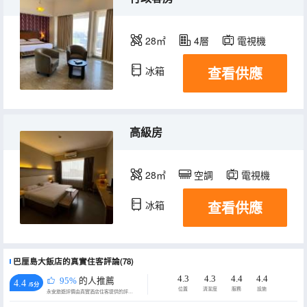
28㎡
4層
電視機
查看供應
冰箱
高級房
28㎡
空調
電視機
查看供應
冰箱
巴厘島大飯店的真實住客評論(78)
4.3
4.3
4.4
4.4
95%
的人推薦
4.4
/5分
位置
清潔度
服務
設施
永安旅遊評價由真實酒店住客提供的評價。