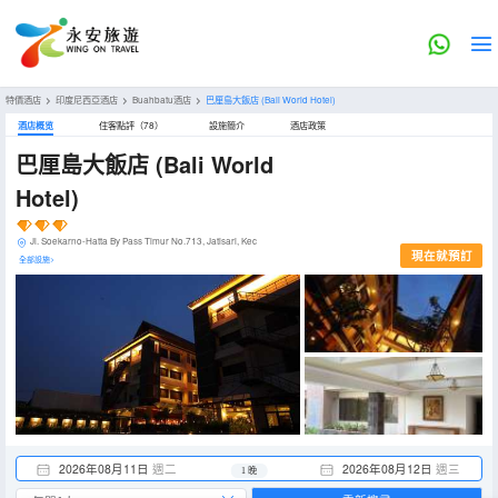
特價酒店
>
印度尼西亞酒店
>
Buahbatu酒店
>
巴厘島大飯店
(Bali World Hotel)
酒店概览
住客點評（78）
設施簡介
酒店政策
巴厘島大飯店
(Bali World
Hotel)
Jl. Soekarno-Hatta By Pass Timur No.713, Jatisari, Kec
現在就預訂
全部設施>
2026年08月11日
週二
2026年08月12日
週三
1 晚