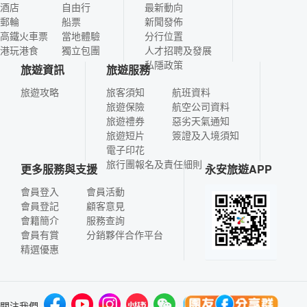
酒店
自由行
最新動向
郵輪
船票
新聞發佈
高鐵火車票
當地體驗
分行位置
港玩港食
獨立包團
人才招聘及發展
私隱政策
旅遊資訊
旅遊服務
旅遊攻略
旅客須知
航班資料
旅遊保險
航空公司資料
旅遊禮券
惡劣天氣通知
旅遊短片
簽證及入境須知
電子印花
旅行團報名及責任細則
更多服務與支援
永安旅遊APP
會員登入
會員活動
會員登記
顧客意見
會籍簡介
服務查詢
會員有賞
分銷夥伴合作平台
精選優惠
關注我們