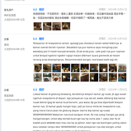
4.0
很好
評價於：2024年12月31日
匿名用戶
房間燈很暗，不含廁所的，僅有三盞燈 去酒店唯一的路很堵，而且離市區較遠 酒店早餐一
與好友旅遊
般，但是該有的都有 酒店有兩棟樓，但是中間隔了一條馬路，進出不是很方便
入住於2024年12月
5.0
極好
評價於：2024年12月18日
訪客
Pelayanan di resepsionis ramah, apalagi pas checkout ramah sekali tetehnya ☺️
情侶
kamar overall bersih nyaman. Breakfast nya pun karena saya menginap pas
入住於2024年12月
weekday jam 9 masih banyak tersedia. Enak enak pula.. cafe padi nya pun nyaman
untuk tempat ngobrol ngeteh/ ngopi malam ditemani suara gremecik air kolam
renang anak disampingnya. Recommended banget, next bakal balik lagi sih.
4.5
很好
評價於：2024年11月02日
訪客
Lokasi kamar di gedung belakang, kondisinya telepon kamar yg rusak, jd aga susah
家庭旅遊
ngehub resepsionis di depan, tapi pelayanan nya sat set, waktu dibilang telp kamar
入住於2024年10月
rusak teknisi lgsg ke kamar buat benerin, yaa walau ttp ga bisa diperbaiki telepon
kamar nya. Di kamar gada hanger baju, jadi ya harus minta ke resepsionis nya,
yang mana harus jalan ke gedung depan (karna telp kamar yg rusak)
WKWKWKWKWK Makanan nya buat sarapan enak. Air nya cukup hangat, ga yang
hangat banget. Untuk stop kontak buat nge cas hp cuma ada 1 (satu) dan itu di
bawah pula wkwkwk kalo mau cas hp ya giliran, kalo nge cas barengan paling cabut
dulu colokan lampu tidur WKWKWKWK Untuk pelayanan nya oke banget, untuk
fasilitas yaa di sesuaikan mungkin ya dg budget nya.