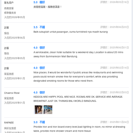
5.0
極好
評價於：2026年05月16日
匿名用戶
房間很寬敞，服務很滿意！
商務旅客
標準雙床房
入住於2026年05月
3.5
不錯
評價於：2025年06月23日
訪客
Baik cukuplah untuk pasangan, cuma furnished nya masih kurang
情侶
入住於2025年06月
4.0
很好
評價於：2025年06月01日
訪客
A serviceable, clean hotel suitable for a weekend stay. Location is about 20 mins
情侶
away from Summarecon Mall Bandung.
入住於2025年05月
4.0
很好
評價於：2025年02月14日
訪客
Nice places. It would be wonderful if public areas like restaurants and swimming
家庭旅遊
pools could remain smoke-free for everyone's comfort, while also providing
入住於2025年01月
designated smoking rooms for those who need them.
4.0
很好
評價於：2025年02月03日
Chaerul Rizal
KIDDOS ARE HAPPY, POOL ARE NICE. ROOMS ARE OK. SERVICE ARE AVERAGE.
家庭旅遊
BREAKFAST JUST OK. THANKS BALI WORLD BANDUNG.
入住於2025年01月
3.0
不錯
評價於：2025年01月24日
RAFAIEE
Provide iron and iron board every level,bad lighting in room, no mirror at dressing
與好友旅遊
table, provide more shower cream and more tissue
入住於2025年01月