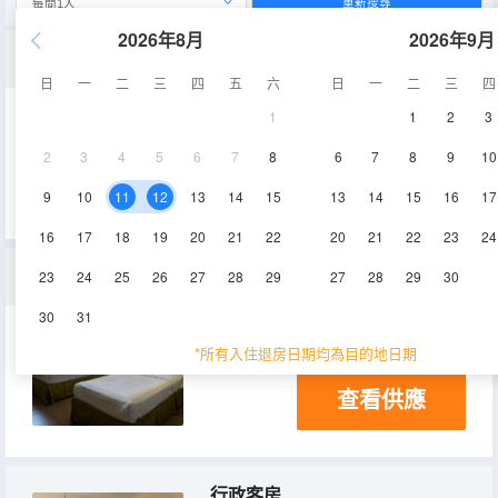
重新搜尋
2026年8月
2026年9月
高級房
日
一
二
三
四
五
六
日
一
二
三
四
1
1
2
3
25㎡
2-4層
2
3
4
5
6
7
8
6
7
8
9
10
查看供應
9
10
11
12
13
14
15
13
14
15
16
17
16
17
18
19
20
21
22
20
21
22
23
24
標準雙床房
23
24
25
26
27
28
29
27
28
29
30
30
31
25㎡
1-3層
電視機
*所有入住退房日期均為目的地日期
查看供應
行政客房