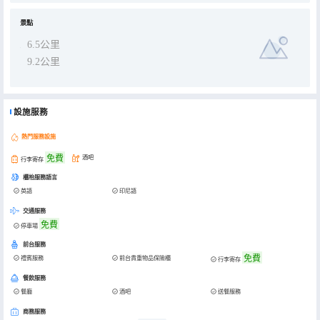
景點
6.5公里
9.2公里
設施服務
熱門服務設施
免費
酒吧
行李寄存
櫃枱服務語言
英語
印尼語
交通服務
免費
停車場
前台服務
免費
禮賓服務
前台貴重物品保險櫃
行李寄存
餐飲服務
餐廳
酒吧
送餐服務
商務服務