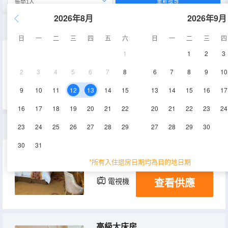
重新搜尋
2026年8月
2026年9月
特惠大床房
日
一
二
三
四
五
六
日
一
二
三
四
1
1
2
3
20㎡
2-3層
空調
2
3
4
5
6
7
8
6
7
8
9
10
查看供應
電視機
9
10
11
12
13
14
15
13
14
15
16
17
16
17
18
19
20
21
22
20
21
22
23
24
豪華景觀大床房
23
24
25
26
27
28
29
27
28
29
30
30
31
36㎡
9層
空調
*所有入住退房日期均為目的地日期
查看供應
電視機
高級大床房