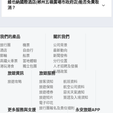
維也納國際酒店(郴州五嶺廣場市政府店)能否免費取
消？
我們的產品
關於我們
旅行團
機票
公司背景
酒店
自由行
最新動向
郵輪
船票
新聞發佈
高鐵火車票
當地體驗
分行位置
港玩港食
獨立包團
人才招聘及發展
私隱政策
旅遊資訊
旅遊服務
旅遊攻略
旅客須知
航班資料
旅遊保險
航空公司資料
旅遊禮券
惡劣天氣通知
旅遊短片
簽證及入境須知
電子印花
旅行團報名及責任細則
更多服務與支援
永安旅遊APP