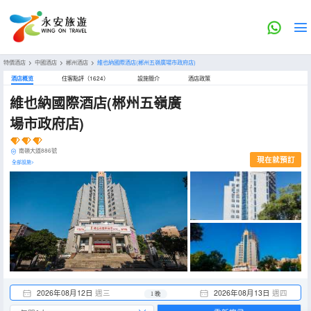
特價酒店
>
中國酒店
>
郴州酒店
>
維也納國際酒店(郴州五嶺廣場市政府店)
酒店概览
住客點評（1624）
設施簡介
酒店政策
維也納國際酒店(郴州五嶺廣
場市政府店)
南嶺大道886號
現在就預訂
全部設施>
2026年08月12日
週三
2026年08月13日
週四
1 晚