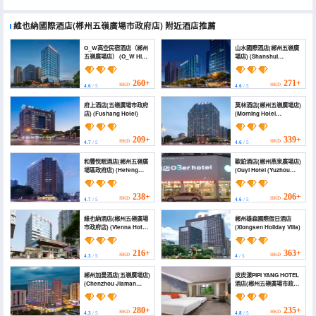
維也納國際酒店(郴州五嶺廣場市政府店)
附近酒店推薦
O_W高空民宿酒店（郴州
山水國際酒店(郴州五嶺廣
五嶺廣場店） (O_W High
場店) (Shanshui
Altitude B&B Hotel
International Hotel)
(Chenzhou Wuling
Square))
260+
271+
HKD
HKD
4.6
/ 5
4.6
/ 5
府上酒店(五嶺廣場市政府
莫林酒店(郴州五嶺廣場店)
店) (Fushang Hotel)
(Morning Hotel
(Chenzhou Wuling
Square))
209+
339+
HKD
HKD
4.7
/ 5
4.6
/ 5
和豐悅眠酒店(郴州五嶺廣
歐鉑酒店(郴州燕泉廣場店)
場區政府店) (Hefeng
(Ouyi Hotel (Yuzhou
Yuemian Hotel
Yanquan Square
(Zhangzhou Wuling
Branch))
Square District
238+
206+
HKD
HKD
4.7
/ 5
4.6
/ 5
Government Branch))
維也納酒店(郴州五嶺廣場
郴州雄森國際假日酒店
市政府店) (Vienna Hotel
(Xiongsen Holiday Villa)
(Chenzhou Wuling
Square Municipal
Government Branch))
216+
363+
HKD
HKD
4.3
/ 5
4
/ 5
郴州加曼酒店(五嶺廣場店)
皮皮漾PIPI YANG HOTEL
(Chenzhou Jiaman
酒店(郴州五嶺廣場市政府
Hotel (Wuling Square))
店) (Pipiyang Hotel
(Chenzhou Wuling
Square Municipal
280+
235+
HKD
HKD
4.3
/ 5
4.8
/ 5