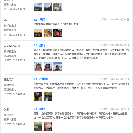
標準大床房
入住於2026年08月
5.0
極好
評價於：2026年07月29日
zhu、、
小姐姐服務很好很喜歡下次去郴州還住這家
與好友旅遊
標準大床房
入住於2026年07月
2.3
還行
評價於：2026年07月27日
ZhaocaiCat ㏒
這次入住體驗比較滿意！前台服務熱情，辦理入住高效。房間乾淨整潔，床品柔軟舒適，隔
與好友旅遊
音效果不是很好，服務人員在走道收拾房間很吵，比較艱難的睡了一覺。配套設施較為齊
高級雙床房
全，位置出行便利，性價比很高，可以推薦別人選擇這家酒店。
入住於2026年07月
1.0
不推薦
評價於：2026年07月11日
匿名用戶
設施老舊，衞生間地板水一直不能流走，完全不匹配維也納國際酒店，是住過最差的維也納
商務旅客
國際酒店，早餐真差，想喝杯咖啡，居然放不出來，看了一下咖啡機臟得沒眼看。
高級雙床房
入住於2026年07月
5.0
極好
評價於：2026年06月27日
訪客
挺好一切都很美好，我喜歡這個酒店。一切都是美好的 挺好一切都很美好，我喜歡這個酒
商務旅客
店。一切都是美好的 挺好一切都很美好，我喜歡這個酒店。一切都是美好的
標準大床房
入住於2026年06月