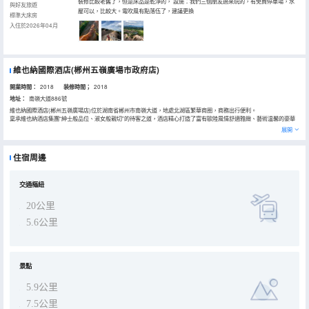
裝修比較老舊了，但是床品是乾淨的， 設施：我們三個朋友過來玩的，有免費停車場，水
與好友旅遊
壓可以，比較大。電吹風有點落伍了，建議更換
標準大床房
入住於2026年04月
維也納國際酒店(郴州五嶺廣場市政府店)
開業時間：
2018
装修時間；
2018
地址：
南嶺大道886號
維也納國際酒店(郴州五嶺廣場店)位於湖南省郴州市南嶺大道，地處北湖區繁華商圈，商務出行便利。
稟承維也納酒店集團“紳士般品位、淑女般親切”的待客之道，酒店精心打造了富有歐陸風情舒適雅緻、藝術温馨的豪華
客房。客房均為180度全景觀客房，城中美景一覽無餘盡收眼底。
展開
房內設有愉夢大床、3秒速熱時尚衞浴系統、百兆光纖，讓您縱享商旅途中愜意享受。訓練有素的酒店員工團隊，致力
於為您打造精彩非凡的體驗，讓您在旅途中感受到“家”的温馨和舒適。
住宿周邊
交通樞紐
20公里
5.6公里
景點
5.9公里
7.5公里