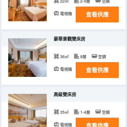
22㎡
2-9層
空調
查看供應
電視機
豪華景觀雙床房
36㎡
8層
空調
查看供應
電視機
高級雙床房
35㎡
1-4層
空調
查看供應
電視機