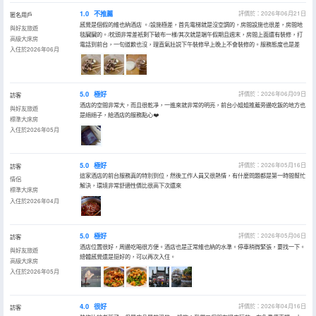
1.0
不推薦
評價於：2026年06月21日
匿名用戶
感覺是個假的維也納酒店 。/設施極差，首先電梯就是沒空調的，房間設施也很差，房間地
與好友旅遊
毯臟臟的。/枕頭非常差衹剩下破布一樣/其次就是端午假期且週末，房間上面還有裝修，打
高級大床房
電話到前台，一句道歉也沒，理直氣壯説下午裝修早上晚上不會裝修的。服務態度也是差
入住於2026年06月
5.0
極好
評價於：2026年06月09日
訪客
酒店的空間非常大，而且很乾凈，一進來就非常的明亮，前台小姐姐推薦旁邊吃飯的地方也
與好友旅遊
是絕絕子，給酒店的服務點心❤️
標準大床房
入住於2026年05月
5.0
極好
評價於：2026年05月16日
訪客
這家酒店的前台服務真的特別到位，然後工作人員又很熱情，有什麼問題都是第一時間幫忙
情侶
解決，環境非常舒適性價比很高下次還來
標準大床房
入住於2026年04月
5.0
極好
評價於：2026年05月06日
訪客
酒店位置很好，周邊吃喝很方便。酒店也是正常維也納的水準。停車稍微緊張，要找一下。
與好友旅遊
總體感覺還是挺好的，可以再次入住。
高級大床房
入住於2026年05月
4.0
很好
評價於：2026年04月16日
訪客