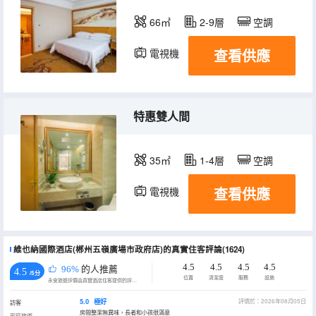
66㎡
2-9層
空調
查看供應
電視機
特惠雙人間
35㎡
1-4層
空調
查看供應
電視機
維也納國際酒店(郴州五嶺廣場市政府店)的真實住客評論(1624)
4.5
4.5
4.5
4.5
96%
的人推薦
4.5
/5分
位置
清潔度
服務
設施
永安旅遊評價由真實酒店住客提供的評價。
5.0
極好
評價於：2026年08月05日
訪客
房間整潔無異味，長者和小孩很滿意
家庭旅遊