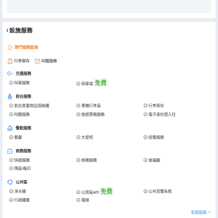
設施服務
熱門服務設施
行李寄存
叫醒服務
交通服務
免費
叫車服務
停車場
前台服務
前台貴重物品保險櫃
專職行李員
行李寄存
叫醒服務
旅遊票務服務
電子身份證入住
餐飲服務
餐廳
大堂吧
送餐服務
商務服務
快遞服務
商務服務
會議廳
傳真/複印
公共區
免費
淨水機
公共音響系統
公用區wifi
行政樓層
電梯
全部設施