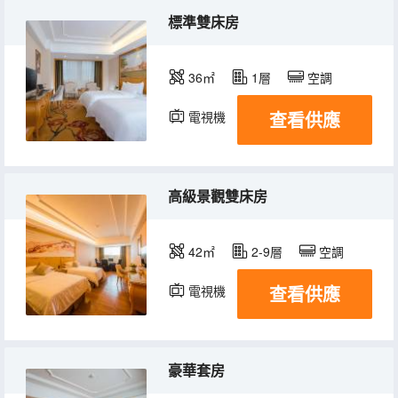
標準雙床房
36㎡
1層
空調
查看供應
電視機
高級景觀雙床房
42㎡
2-9層
空調
查看供應
電視機
豪華套房