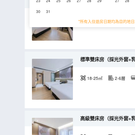
豪華大床房（採光外窗+
23
24
25
26
27
28
29
27
28
30
31
20-25㎡
2-6層
*所有入住退房日期均為目的地日
標準雙床房（採光外窗+
18-25㎡
2-6層
高級雙床房（採光外窗+