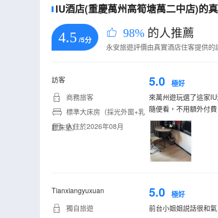
IU酒店(重慶萬州高筍塘萬二中店)的真實
98%
的人推薦
4.5
/5分
永安旅遊評價由真實酒店住客提供的
5.0
訪客
極好
商務旅客
來萬州遊玩選了這家I
隨便看，不用額外付費
標準大床房（採光外窗+乳
入住於2026年08月
膠床墊）
5.0
Tianxiangyuxuan
極好
獨自旅遊
前台小姐姐説話很和氣