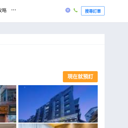
...
攻略
搜尋訂單
現在就預訂