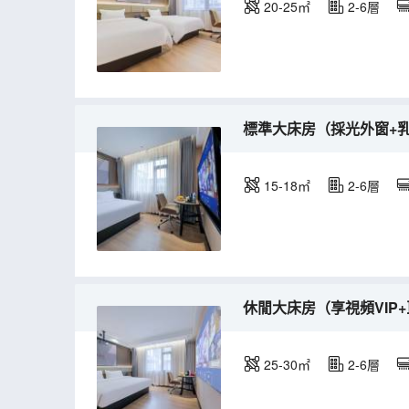
20-25㎡
2-6層
標準大床房（採光外窗+
15-18㎡
2-6層
休閒大床房（享視頻VIP
25-30㎡
2-6層