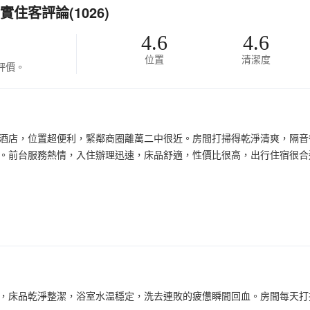
住客評論(1026)
4.6
4.6
位置
清潔度
評價。
U酒店，位置超便利，緊鄰商圈離萬二中很近。房間打掃得乾淨清爽，隔
。前台服務熱情，入住辦理迅速，床品舒適，性價比很高，出行住宿很合
，床品乾淨整潔，浴室水温穩定，洗去連敗的疲憊瞬間回血。房間每天打