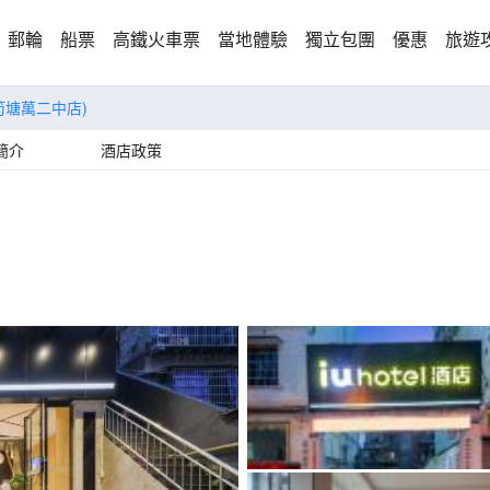
郵輪
船票
高鐵火車票
當地體驗
獨立包團
優惠
旅遊
筍塘萬二中店)
簡介
酒店政策