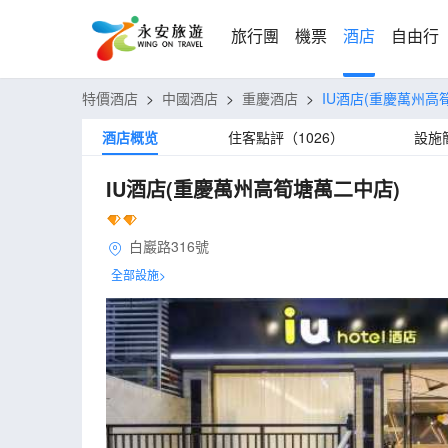
旅行團
機票
酒店
自由行
特價酒店
>
中國酒店
>
重慶酒店
>
IU酒店(重慶萬州高
酒店概览
住客點評（1026）
設施
IU酒店(重慶萬州高筍塘萬二中店)
白巖路316號
全部設施>