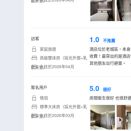
膠床墊）
1.0
訪客
不推薦
家庭旅遊
酒店位於老城區，本身
收費！最突出的是酒店
高級雙床房（採光外窗+乳
其他朋友出行避雷。
入住於2026年04月
膠床墊）
5.0
匿名用戶
極好
情侶
房間衞生很好 也很舒
標準大床房（採光外窗+乳
入住於2026年03月
膠床墊）