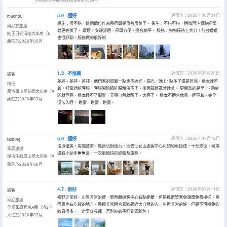
5.0
極好
評價於：2026年08月01日
muchou
設施：很不錯，這個價位作為民宿算是盡善盡美了。 衞生：不錯不錯，稍微再注意點細節
與好友旅遊
就更完美了。 環境：安靜舒適，停車方便，適合躺平。 服務：狗狗接待上大分！前台姐姐
純正日式清幽大床房（B
也很好聊，服務做的很好🆗
棟）
入住於2026年05月
1.2
不推薦
評價於：2026年07月20日
訪客
差評、差評、差評，他們家的窗簾一點也不遮光，漏光，晚上1點多了還是巨亮，根本睡不
情侶
着。打電話給客服，客服開始還推脱解決不了，後面戴眼罩才睡着。 更嚴重的是早上7點房
摩洛哥山景花園大床房（A
間就巨亮，根本睡不了懶覺，天亮自然就醒了，太亮了。 根本不適合休息，睡不着，完全
棟）
入住於2026年07月
沒法入睡。 避雷，避雷，避雷。
5.0
極好
評價於：2026年07月12日
tszbing
環境優美，房間整潔，風筒也很給力，而去仙女山遊客中心可預約車接送，十分方便。現場
家庭旅遊
還有小助手🐕🐕🦺，一次很愉快的經驗及旅程。
復古侘寂風山景大床房（A
棟）
入住於2026年06月
4.7
很好
評價於：2026年07月11日
訪客
視野非常好，山景非常治癒，雖然離遊客中心有點距離，但是民宿管家會讓車免費接送，民
家庭旅遊
宿裏也有吃飯的地方。整體非常適合喜歡親近大自然的人，生態非常的好，但是不可避免的
全景家庭套房A棟（浴缸）
蚊蟲很多，一定要穿長褲，否則被蚊子叮到滿腿包！
入住於2026年07月