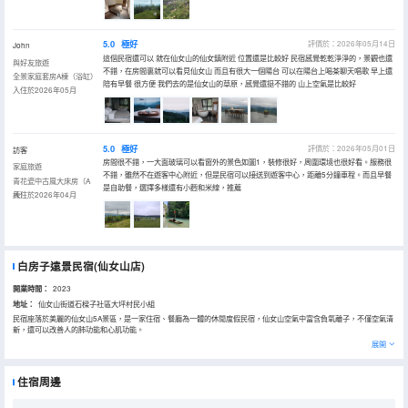
5.0
極好
評價於：2026年05月14日
John
這個民宿還可以 就在仙女山的仙女鎮附近 位置還是比較好 民宿感覺乾乾淨淨的，景觀也還
與好友旅遊
不錯，在房間裏就可以看見仙女山 而且有很大一個陽台 可以在陽台上喝茶聊天唱歌 早上還
全景家庭套房A棟（浴缸）
陪有早餐 很方便 我們去的是仙女山的草原，感覺還挺不錯的 山上空氣是比較好
入住於2026年05月
5.0
極好
評價於：2026年05月01日
訪客
房間很不錯，一大面玻璃可以看窗外的景色如圖1，裝修很好，周圍環境也很好看。服務很
家庭旅遊
不錯，雖然不在遊客中心附近，但是民宿可以接送到遊客中心，距離5分鐘車程。而且早餐
青花瓷中古風大床房（A
是自助餐，選擇多樣還有小麪和米線，推薦
棟）
入住於2026年04月
白房子遠景民宿(仙女山店)
開業時間：
2023
地址：
仙女山街道石樑子社區大坪村民小組
民宿座落於美麗的仙女山5A景區，是一家住宿、餐廳為一體的休閒度假民宿，仙女山空氣中富含負氧離子，不僅空氣清
新，還可以改善人的肺功能和心肌功能。
民宿提供地暖空調設備，並採用科技智能化：智能窗簾、智能門鎖、智能加熱馬桶及高級潔具、電熱毛巾架，床上用品
展開
全部採用高檔鵝絨被和鵝絨枕芯，所有鵝絨填充量高達95%，民宿採用高級金可兒床墊，護脊好睡眠，真正讓賓客感受
最舒適、高品質的入住體驗！
住宿周邊