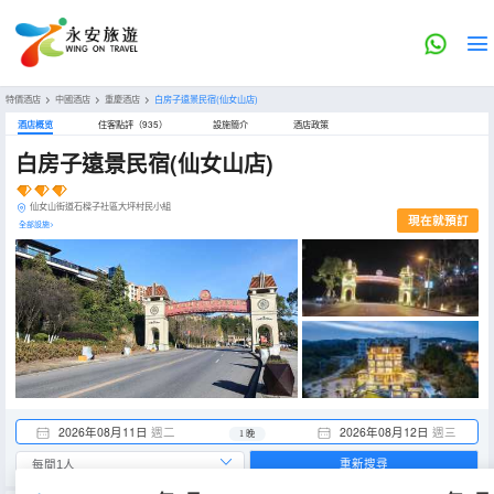
特價酒店
>
中國酒店
>
重慶酒店
>
白房子遠景民宿(仙女山店)
酒店概览
住客點評（935）
設施簡介
酒店政策
白房子遠景民宿(仙女山店)
仙女山街道石樑子社區大坪村民小組
現在就預訂
全部設施>
2026年08月11日
週二
2026年08月12日
週三
1 晚
重新搜尋