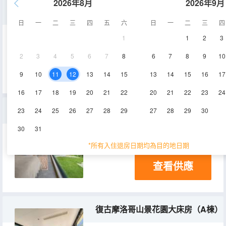
2026年8月
2026年9月
侘寂風全景露台豪華雙床房（B棟）
日
一
二
三
四
五
六
日
一
二
三
四
1
1
2
3
50㎡
5層
空調
2
3
4
5
6
7
8
6
7
8
9
10
查看供應
9
10
11
12
13
14
15
13
14
15
16
17
16
17
18
19
20
21
22
20
21
22
23
24
復古侘寂風山景大床房（A棟）
23
24
25
26
27
28
29
27
28
29
30
30
31
30㎡
1層
空調
*所有入住退房日期均為目的地日期
查看供應
復古摩洛哥山景花園大床房（A棟）