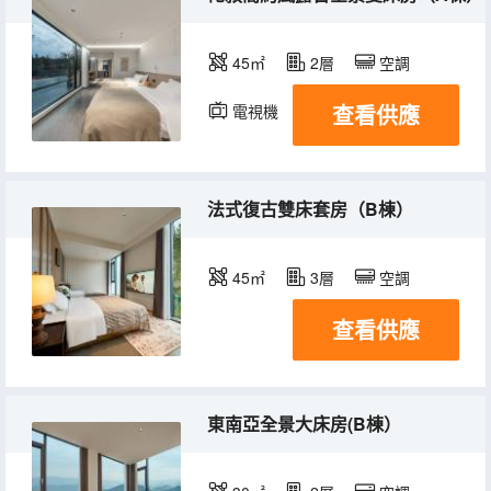
45㎡
2層
空調
查看供應
電視機
冰箱
法式復古雙床套房（B棟）
45㎡
3層
空調
查看供應
東南亞全景大床房(B棟）