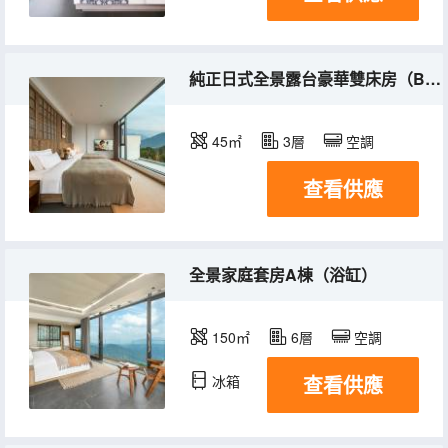
純正日式全景露台豪華雙床房（B棟）
45㎡
3層
空調
查看供應
全景家庭套房A棟（浴缸）
150㎡
6層
空調
查看供應
冰箱