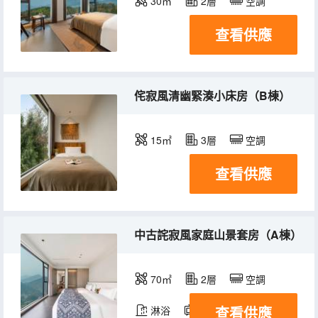
30㎡
2層
空調
查看供應
侘寂風清幽緊湊小床房（B棟）
15㎡
3層
空調
查看供應
中古詫寂風家庭山景套房（A棟）
70㎡
2層
空調
查看供應
淋浴
電視機
冰箱