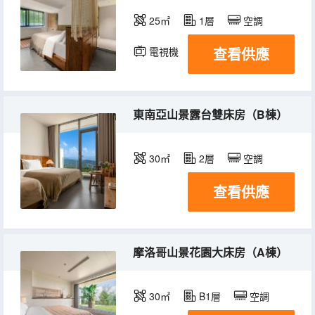
25㎡
1層
空調
查看供應
電視機
東南亞山景露台雙床房（B棟）
30㎡
2層
空調
查看供應
摩洛哥山景花園大床房（A棟）
30㎡
B1層
空調