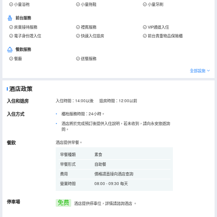
小童浴袍
小童拖鞋
小童牙刷
前台服務
房東接待服務
禮賓服務
VIP通道入住
電子身份證入住
快速入住退房
前台貴重物品保險櫃
餐飲服務
餐廳
送餐服務
全部設施
酒店政策
入住和退房
入住時間：14:00以後 退房時間：12:00以前
入住方式
櫃枱服務時間：24小時。
酒店將於完成預訂後提供入住說明，若未收到，請向永安旅遊詢
問。
餐飲
酒店提供早餐。
早餐種類
素食
早餐形式
自助餐
費用
價格請直接向酒店查詢
營業時間
08:00 - 09:30 每天
停車場
免费
酒店提供停車位，詳情請諮詢酒店
。