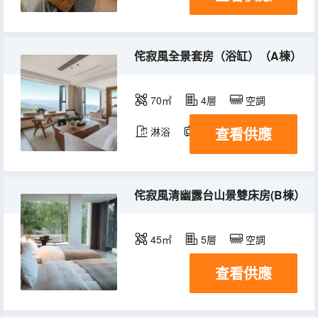
侘寂風全景套房（浴缸）（A棟）
70㎡
4層
空調
查看供應
淋浴
電視機
冰箱
侘寂風清幽露台山景雙床房(B棟）
45㎡
5層
空調
查看供應