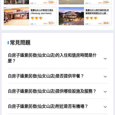
526+
210+
HKD
HKD
4.8
/ 5
4.5
/ 5
重慶仙女山印象假日酒店
重慶仙女山桃花源民宿(武
(Yinxiang Jiari Hotel)
隆喀斯特旅遊仙女山遊客
中心店) (Chongqing
Fairy Maiden Mountain
Peach Blossom Land)
321+
364+
HKD
HKD
4.8
/ 5
4.8
/ 5
常見問題
白房子遠景民宿(仙女山店)的入住和退房時間是什
麼？
白房子遠景民宿(仙女山店)是否提供早餐？
白房子遠景民宿(仙女山店)提供哪些設施及服務？
白房子遠景民宿(仙女山店)附近是否有機場？