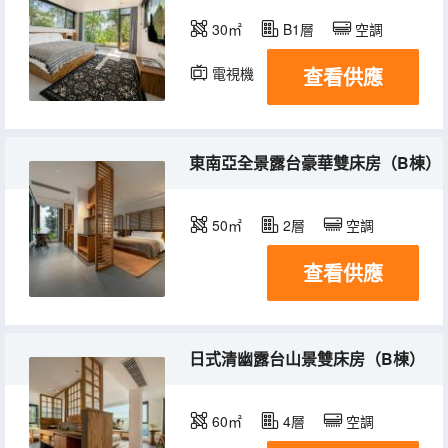
30㎡
B1層
空調
查看供應
電視機
東南亞全景露台豪華雙床房（B棟）
50㎡
2層
空調
查看供應
日式清幽露台山景雙床房（B棟）
60㎡
4層
空調