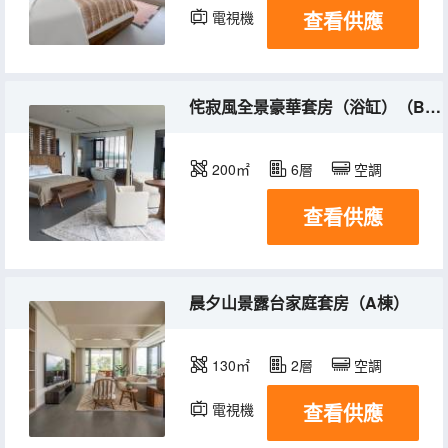
查看供應
電視機
侘寂風全景豪華套房（浴缸）（B棟）
200㎡
6層
空調
查看供應
晨夕山景露台家庭套房（A棟）
130㎡
2層
空調
查看供應
電視機