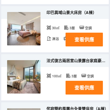
印巴異域山景大床房（A棟）
30㎡
3層
空調
查看供應
淋浴
電視機
冰箱
法式復古兩居室山景露台家庭豪華套房（B棟）
100㎡
3層
空調
查看供應
侘寂簡約風露台全景雙床房（A棟）