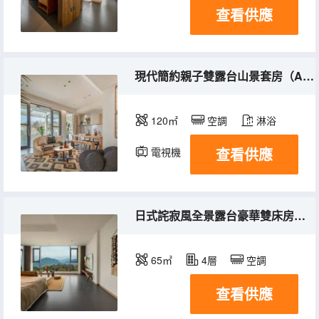
查看供應
現代簡約親子雙露台山景套房（A棟）
120㎡
空調
淋浴
查看供應
電視機
冰箱
日式詫寂風全景露台豪華雙床房（B棟）
65㎡
4層
空調
查看供應