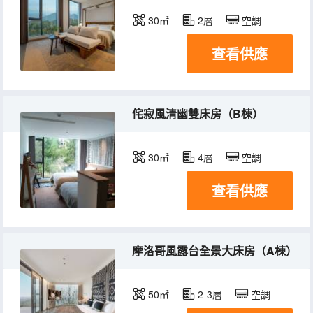
30㎡
2層
空調
查看供應
侘寂風清幽雙床房（B棟）
30㎡
4層
空調
查看供應
摩洛哥風露台全景大床房（A棟）
50㎡
2-3層
空調