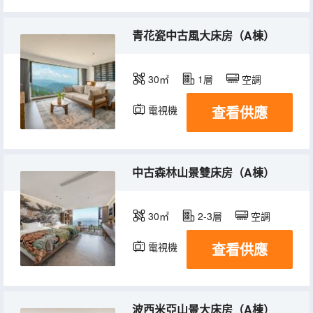
青花瓷中古風大床房（A棟）
30㎡
1層
空調
查看供應
電視機
中古森林山景雙床房（A棟）
30㎡
2-3層
空調
查看供應
電視機
冰箱
波西米亞山景大床房（A棟）