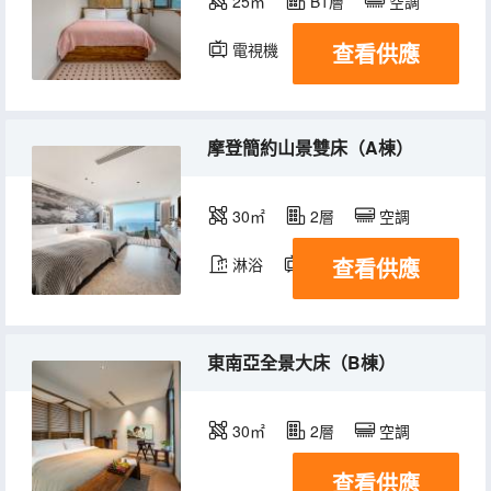
25㎡
B1層
空調
查看供應
電視機
摩登簡約山景雙床（A棟）
30㎡
2層
空調
查看供應
淋浴
電視機
冰箱
東南亞全景大床（B棟）
30㎡
2層
空調
查看供應