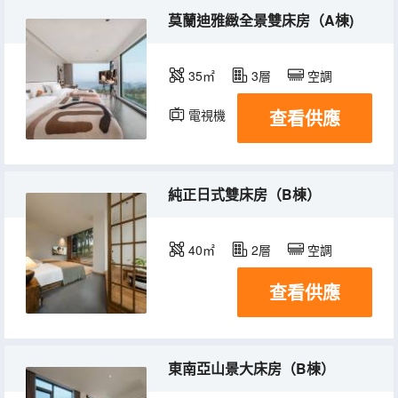
莫蘭迪雅緻全景雙床房（A棟)
35㎡
3層
空調
查看供應
電視機
冰箱
純正日式雙床房（B棟）
40㎡
2層
空調
查看供應
東南亞山景大床房（B棟）