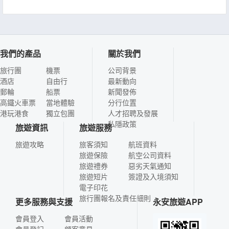
我們的產品
關於我們
旅行團
機票
公司背景
酒店
自由行
最新動向
郵輪
船票
新聞發佈
高鐵火車票
當地體驗
分行位置
港玩港食
獨立包團
人才招聘及發展
私隱政策
旅遊資訊
旅遊服務
旅遊攻略
旅客須知
航班資料
旅遊保險
航空公司資料
旅遊禮券
惡劣天氣通知
旅遊短片
簽證及入境須知
電子印花
旅行團報名及責任細則
更多服務與支援
永安旅遊APP
會員登入
會員活動
會員登記
顧客意見