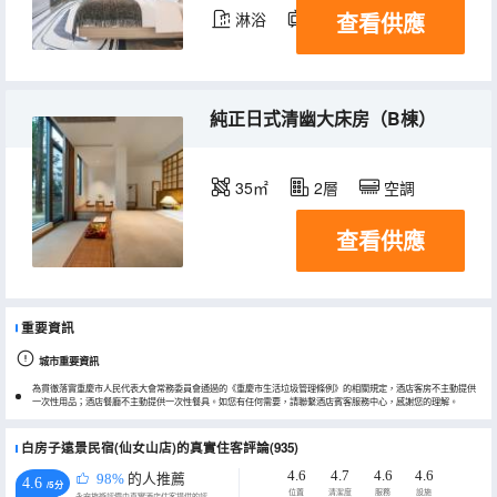
查看供應
淋浴
電視機
冰箱
純正日式清幽大床房（B棟）
35㎡
2層
空調
查看供應
重要資訊
城市重要資訊
為貫徹落實重慶市人民代表大會常務委員會通過的《重慶市生活垃圾管理條例》的相關規定，酒店客房不主動提供
一次性用品；酒店餐廳不主動提供一次性餐具。如您有任何需要，請聯繫酒店賓客服務中心，感謝您的理解。
白房子遠景民宿(仙女山店)的真實住客評論(935)
4.6
4.7
4.6
4.6
98%
的人推薦
4.6
/5分
位置
清潔度
服務
設施
永安旅遊評價由真實酒店住客提供的評價。