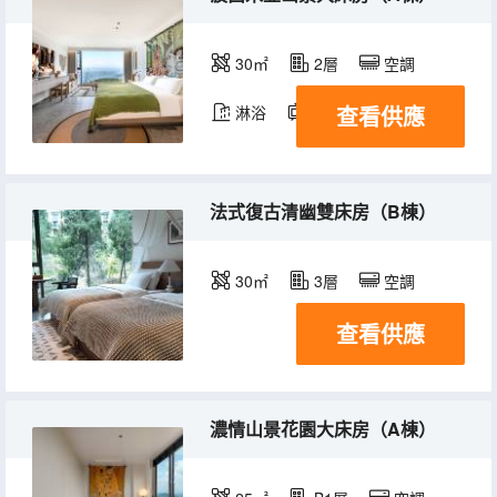
30㎡
2層
空調
查看供應
淋浴
電視機
冰箱
法式復古清幽雙床房（B棟）
30㎡
3層
空調
查看供應
濃情山景花園大床房（A棟）