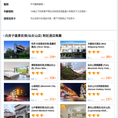
寵物
不可攜帶寵物。
年齡限制
18歲以下的房客不得在沒有家長或監護人的情況下入住酒店。
接受信用卡
可以信用卡在酒店付款，閣下可使用以下信用卡：
白房子遠景民宿(仙女山店)
附近酒店推薦
和序·衍居套房民宿(重慶武
沐裏拾光酒店 (Muli
隆店) (Hexu Yanju
Shiguang Hotel)
Homestay)
210+
301+
HKD
HKD
4.5
/ 5
0
/ 5
璞宿喜度民宿(武隆仙女山
仙女山萱蘇藝墅 (Fairy
店) (Pusu Xidu
Mountain Party Club
Homestay)
Villa)
358+
241+
HKD
HKD
4.8
/ 5
4.5
/ 5
山城酒店 (Mountain City
仙女山大自然度假酒店
Hotel)
(Nature Holiday Hotel)
151+
237+
HKD
HKD
4.4
/ 5
4.4
/ 5
山中書事民宿(仙女山店)
鹿也山居酒店(仙女山店)
(Green Moment Hotel)
(Luyeshanju B&B
(Fairy Mountain
Branch))