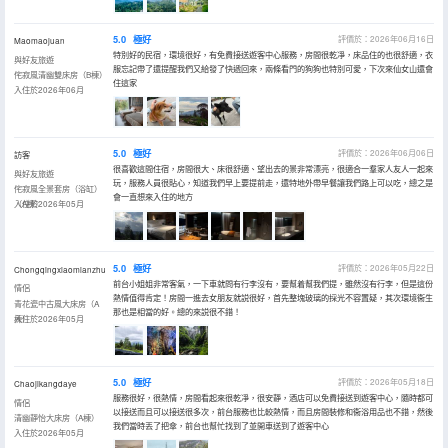
5.0
極好
評價於：2026年06月16日
Maomaojuan
特別好的民宿，環境很好，有免費接送遊客中心服務，房間很乾凈，床品住的也很舒適，衣
與好友旅遊
服忘記帶了還提醒我們又給發了快遞回來，兩條看門的狗狗也特別可愛，下次來仙女山還會
侘寂風清幽雙床房（B棟）
住這家
入住於2026年06月
5.0
極好
評價於：2026年06月06日
訪客
很喜歡這間住宿，房間很大、床很舒適、望出去的景非常漂亮，很適合一羣家人友人一起來
與好友旅遊
玩，服務人員很貼心，知道我們早上要提前走，還特地外帶早餐讓我們路上可以吃，總之是
侘寂風全景套房（浴缸）
會一直想來入住的地方
（A棟）
入住於2026年05月
5.0
極好
評價於：2026年05月22日
Chongqingxiaomianzhu
前台小姐姐非常客氣，一下車就問有行李沒有，要幫着幫我們提，雖然沒有行李，但是這份
情侶
熱情值得肯定！房間一進去女朋友就説很好，首先整塊玻璃的採光不容置疑，其次環境衞生
青花瓷中古風大床房（A
那也是相當的好。總的來説很不錯！
棟）
入住於2026年05月
5.0
極好
評價於：2026年05月18日
Chaojikangdaye
服務很好，很熱情，房間看起來很乾凈，很安靜，酒店可以免費接送到遊客中心，隨時都可
情侶
以接送而且可以接送很多次，前台服務也比較熱情，而且房間裝修和衞浴用品也不錯，然後
清幽靜怡大床房（A棟）
我們當時丟了把傘，前台也幫忙找到了並開車送到了遊客中心
入住於2026年05月