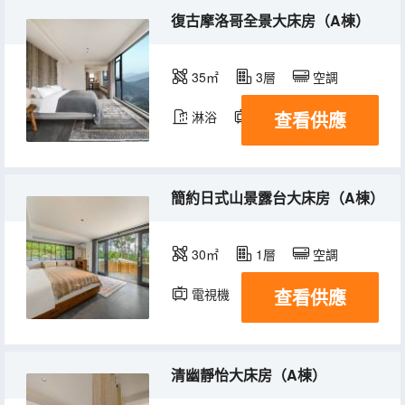
復古摩洛哥全景大床房（A棟）
35㎡
3層
空調
查看供應
淋浴
電視機
冰箱
簡約日式山景露台大床房（A棟）
30㎡
1層
空調
查看供應
電視機
清幽靜怡大床房（A棟）