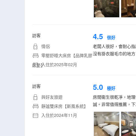
4.5
訪客
很好
情侶
老闆人很好，會耐心指
沒有掛衣服毛巾的地方
零壓舒睡大床房【品牌乳膠
入住於2025年02月
床墊】
5.0
訪客
極好
與好友旅遊
房間衞生很乾凈，地理
誠。非常值得推薦，下
靜謐雙床房【新風系統】
入住於2024年11月