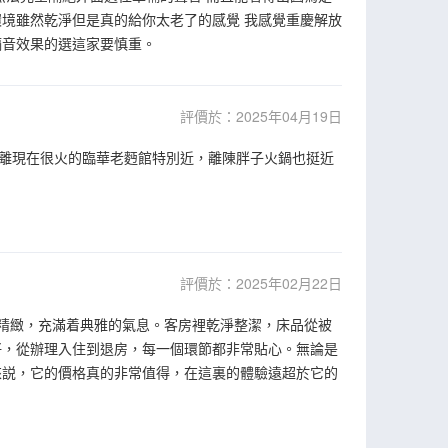
境雖然乾淨但是真的給你太老了的感覺 我感覺重慶解放
隔音效果的選這家要慎重。
評價於：2025年04月19日
離現在很火的臨華老麪館特別近，離陳胖子火鍋也挺近
評價於：2025年02月22日
十分精緻，充滿着典雅的氣息。客房裡乾淨整潔，床品從被
好，從辦理入住到退房，每一個環節都非常貼心。無論是
來説，它的價格真的非常值得，在這裏的體驗遠超於它的