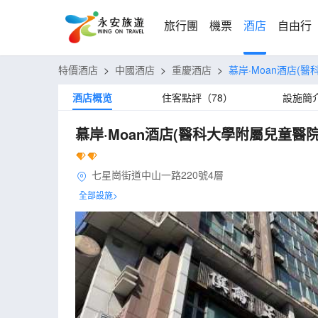
旅行團
機票
酒店
自由行
特價酒店
>
中國酒店
>
重慶酒店
>
慕岸·Moan酒店(
酒店概览
住客點評（78）
設施簡
慕岸·Moan酒店(醫科大學附屬兒童醫
七星崗街道中山一路220號4層
全部設施>