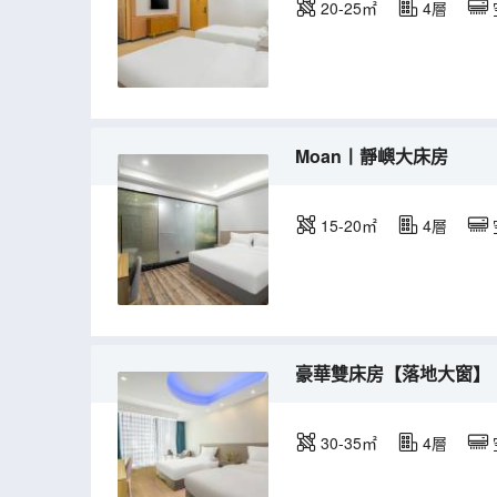
20-25㎡
4層
Moan丨靜嶼大床房
15-20㎡
4層
豪華雙床房【落地大窗】
30-35㎡
4層