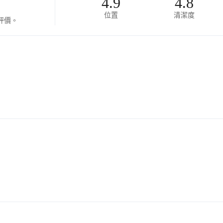
4.9
4.8
位置
清潔度
評價。