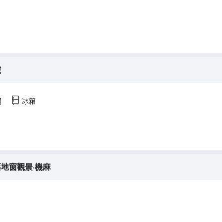
院
調
冰箱
落地窗觀景·機麻