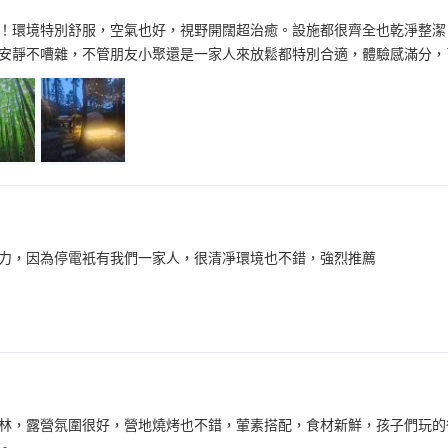
！環境特別舒服，空氣也好，視野開闊超治癒。設施都很齊全也乾淨整潔
安靜不嘈雜，不管朋友小聚還是一家人來放鬆都特別合適，體驗感滿分，
力，因為停電衹有我們一家人，很清凈環境也不錯，強烈推薦
林，露營氛圍很好，營地燒烤也不錯，葷素搭配，食材新鮮，孩子們玩的