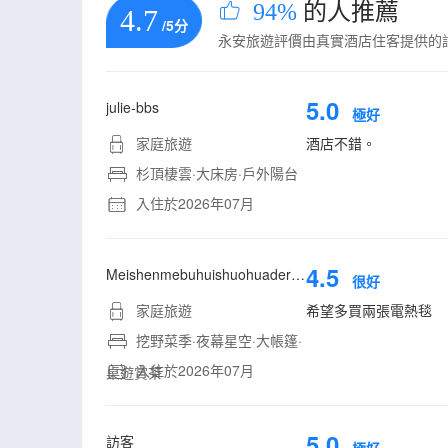
94%
的人推薦
4.7
/5分
永安旅遊評價由真實酒店住客提供的
5.0
julie-bbs
極好
家庭旅遊
酒店不錯。
杉頂棲雲·大床房·戶外陽台
入住於2026年07月
4.5
Meishenmebuhuishuohuaderenwu
很好
家庭旅遊
希望多買兩張電熱毯
挖野菜季·夜幕星空·大帳篷·
入住於2026年07月
桌遊賞茶
5.0
訪客