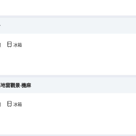
台
調
冰箱
落地窗觀景·機麻
調
冰箱