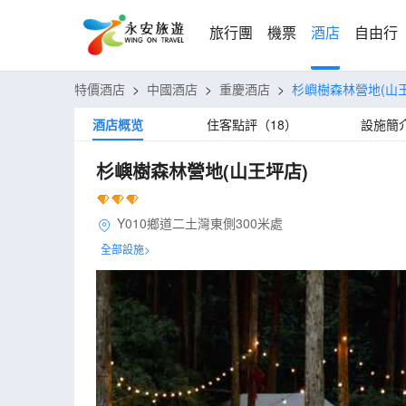
旅行團
機票
酒店
自由行
特價酒店
>
中國酒店
>
重慶酒店
>
杉嶼樹森林營地(山
酒店概览
住客點評（18）
設施簡
杉嶼樹森林營地(山王坪店)
Y010鄉道二土灣東側300米處
全部設施>