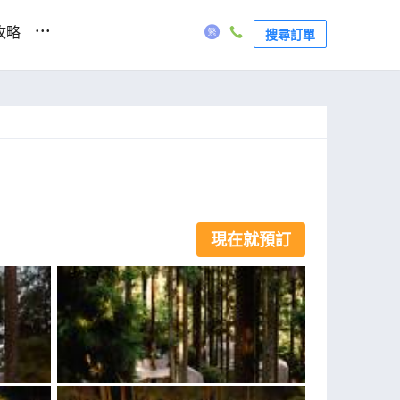
...
攻略
搜尋訂單
現在就預訂