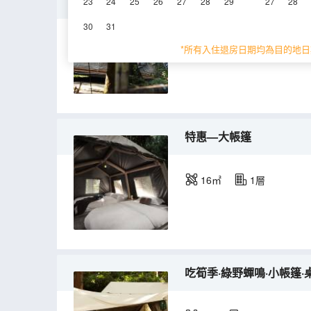
挖野菜季·夜幕星空·大帳篷
23
24
25
26
27
28
29
27
28
30
31
16㎡
1層
*所有入住退房日期均為目的地日
特惠—大帳篷
16㎡
1層
吃筍季·綠野蟬鳴·小帳篷·