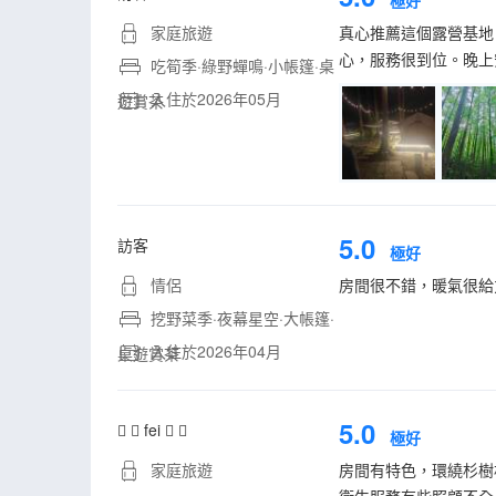
極好
家庭旅遊
真心推薦這個露營基地
心，服務很到位。晚上
吃筍季·綠野蟬鳴·小帳篷·桌
入住於2026年05月
遊賞茶
5.0
訪客
極好
情侶
房間很不錯，暖氣很給
挖野菜季·夜幕星空·大帳篷·
入住於2026年04月
桌遊賞茶
5.0
  fei  
極好
家庭旅遊
房間有特色，環繞杉樹