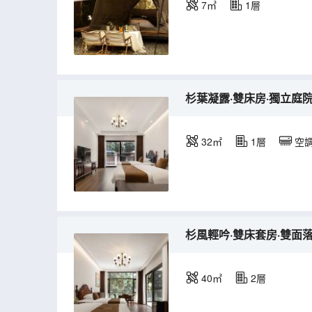
7㎡
1層
杉葉凝露·雙床房·獨立庭
32㎡
1層
空
杉風輕吟·雙床套房·雙面
40㎡
2層