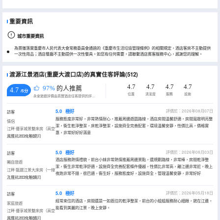
重要資訊
城市重要資訊
為貫徹落實重慶市人民代表大會常務委員會通過的《重慶市生活垃圾管理條例》的相關規定，酒店客房不主動提供
一次性用品；酒店餐廳不主動提供一次性餐具。如您有任何需要，請聯繫酒店賓客服務中心，感謝您的理解。
渡源江景酒店(重慶大渡口店)的真實住客評論(512)
4.7
4.7
4.7
4.7
97%
的人推薦
4.7
/5分
位置
清潔度
服務
設施
永安旅遊評價由真實酒店住客提供的評價。
5.0
極好
評價於：2026年08月07日
訪客
服務態度非常好，非常熱情耐心，推薦周邊遊園路線，酒店房間温馨舒適，房間寬敞明亮整
情侶
潔，衞生乾淨整潔，床乾淨整潔，設施齊全完善配套，環境温馨安靜，性價比高，價格實
江畔·優享城景雙床房（高空
惠，非常好好好滿意
城景+LED化粧鏡）
入住於2026年07月
5.0
極好
評價於：2026年08月03日
訪客
酒店服務熱情禮貌，前台小妹非常熱情推薦周邊景點，還規劃路線，非常棒，房間乾淨整
獨自旅遊
潔，衞生非常乾淨舒適，設施齊全完善配套條件優越，性價比非常高，離江邊非常近，晚上
江畔·甄選江景大床房（一線
夜跑非常不錯，很巴適，衞生好，服務態度好，設施齊全，管理温馨安靜，非常好好
江景+LED化粧鏡）
入住於2026年08月
5.0
極好
評價於：2026年05月18日
訪客
經常來住的酒店，房間還是一如既往的乾淨整潔，前台的小姐姐服務耐心細緻，就在江邊，
家庭旅遊
能看到美麗的江景，晚上安靜。
江畔·優享城景雙床房（高空
城景+LED化粧鏡）
入住於2026年05月