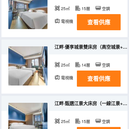
25㎡
15層
空調
查看供應
電視機
江畔·優享城景雙床房（高空城景+LED化粧鏡）
25㎡
14層
空調
查看供應
電視機
江畔·甄選江景大床房（一線江景+LED化粧鏡）
25㎡
15層
空調