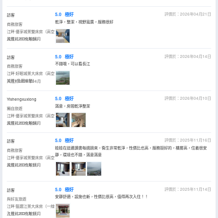
5.0
極好
評價於：2026年04月21日
訪客
乾淨，整潔，視野寬廣，服務很好
商務旅客
江畔·優享城景雙床房（高空
城景+LED化粧鏡）
入住於2026年04月
5.0
極好
評價於：2026年04月14日
訪客
不錯哦，可以看長江
商務旅客
江畔·好眠城景大床房（高空
城景+乳膠床墊）
入住於2026年04月
5.0
極好
評價於：2026年04月10日
Yishengxuxiong
滿意，房間乾淨整潔
獨自旅遊
江畔·優享城景雙床房（高空
城景+LED化粧鏡）
入住於2026年04月
5.0
極好
評價於：2025年11月16日
訪客
娃娃在這邊讀書每週過來，衞生非常乾淨，性價比也高，服務挺好的，樓層高，住着很安
商務旅客
靜，環境也不錯，滿意滿意
江畔·優享城景雙床房（高空
城景+LED化粧鏡）
入住於2025年11月
5.0
極好
評價於：2025年11月14日
訪客
安靜舒適，設施也新，性價比很高，值得再次入住！！
與好友旅遊
江畔·甄選江景大床房（一線
江景+LED化粧鏡）
入住於2025年11月