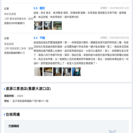
5.0
極好
評價於：2025年09月14日
訪客
設施：齊全 衞生：乾淨整潔 環境：舒適安靜 服務：非常滿意 環境衞生非常不錯，值得推
與好友旅遊
薦，床品舒服，休息得很好，窗外風景也好
江畔·優享城景雙床房（高空
城景+LED化粧鏡）
入住於2025年07月
3.3
不錯
評價於：2025年05月04日
訪客
這個酒店朋友們要謹慎選擇！第一，停車場是付費的，關鍵是保安叫我們停到負二樓，但是
家庭旅遊
沒有到大堂或者房間的電梯，必須要拖着行李走到負一樓才能坐電梯！第二，我從來沒見過
江畔·悅居城景三床房（寬敞
哪個酒店進門還要上台階的，真的是奇葩的設計，大家可以看照片。第三，房間實在是太窄
空間+靜謐好眠）
入住於2025年05月
了，兩個人的行李都不好放。第四，酒店巨摳，房間的紙巾就是外面早餐店用的那種垃圾紙
巾，而且沒有早餐，五一假期快三百的房費居然早餐都沒有。第五，房間的床單這麼大一坨
油印，居然還是給我們用上了，衹是入住的時間太晚就算了。
渡源江景酒店(重慶大渡口店)
開業時間：
2023
地址：
茄子溪街道興通路77號1幢15-1號
住宿周邊
交通樞紐