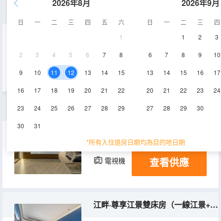
2026年8月
2026年9月
江畔·悅居城景三床房（寬敞空間+靜謐好眠）
日
一
二
三
四
五
六
日
一
二
三
四
1
1
2
3
25-30㎡
15層
空調
2
3
4
5
6
7
8
6
7
8
9
10
查看供應
電視機
9
10
11
12
13
14
15
13
14
15
16
17
16
17
18
19
20
21
22
20
21
22
23
24
江畔·樂享親子家庭房（寬敞空間+靜謐好眠）
23
24
25
26
27
28
29
27
28
29
30
30
31
25-30㎡
15層
空調
*所有入住退房日期均為目的地日期
查看供應
電視機
江畔·尊享江景雙床房（一線江景+LED化粧鏡）