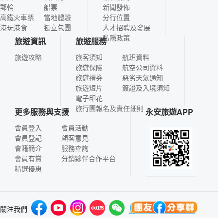
郵輪
船票
新聞發佈
高鐵火車票
當地體驗
分行位置
港玩港食
獨立包團
人才招聘及發展
私隱政策
旅遊資訊
旅遊服務
旅遊攻略
旅客須知
航班資料
旅遊保險
航空公司資料
旅遊禮券
惡劣天氣通知
旅遊短片
簽證及入境須知
電子印花
旅行團報名及責任細則
更多服務與支援
永安旅遊APP
會員登入
會員活動
會員登記
顧客意見
會籍簡介
服務查詢
會員有賞
分銷夥伴合作平台
精選優惠
關注我們