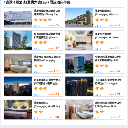
渡源江景酒店(重慶大渡口店)
附近酒店推薦
重慶普潤斯酒店(大渡口萬
重慶怡錦緣酒店
達廣場店) (Chongqing
(Chongqing Yijinyuan
Prince Hotel (Dadukou
Hotel)
Wanda Plaza))
225+
255+
HKD
HKD
4.7
/ 5
4.4
/ 5
維也納國際酒店(重慶大渡
重慶M·智聯酒店
口萬達廣場店) (Vienna
(Chongqing M zhilian
International Hotel
hotel)
(Wanda Plaza,
Dadukou, Chongqing))
312+
101+
HKD
HKD
4.7
/ 5
4.5
/ 5
重慶渡源·時光酒店(萬家燕
全季酒店(重慶大渡口步行
醫院店) (Chongqing
街天安數碼城店) (JI Hotel
Duyuan Time Hotel
(Chongqing Dadukou
(Wanjiayan Hospital
Pedestrian Street
Branch))
Tian'an Digital City))
157+
306+
HKD
HKD
4.6
/ 5
4.7
/ 5
凱里亞德酒店(重慶大渡口
天星派酒店(重慶大渡口步
步行街新山村輕軌站店)
行街店) (Tianxingpai
(Kyriad Hotel
Hotel)
(Chongqing Dadukou
Pedestrian Street
233+
159+
HKD
HKD
4.7
/ 5
4.5
/ 5
Xinshancun Light Rail
Station))
重慶頤瑞酒店
木雅酒店(新山村大渡口步
(Chongqing Yirui Hotel)
行街店) (Muya Hotel
(Xinshan Village
Dadukou Pedestrian
Street))
98+
87+
HKD
HKD
4
/ 5
4
/ 5