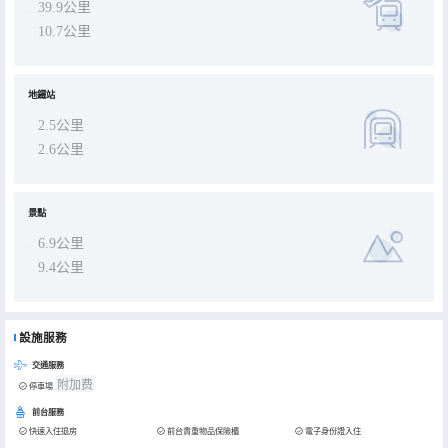
39.9公里
10.7公里
地鐵站
2.5公里
2.6公里
景點
6.9公里
9.4公里
設施服務
交通服務
附加费
停車場
前台服務
快速入住退房
前台貴重物品保險櫃
電子身份證入住