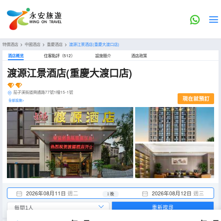
特價酒店
>
中國酒店
>
重慶酒店
>
渡源江景酒店(重慶大渡口店)
酒店概览
住客點評（512）
設施簡介
酒店政策
渡源江景酒店(重慶大渡口店)
茄子溪街道興通路77號1幢15-1號
現在就預訂
全部設施>
2026年08月11日
週二
2026年08月12日
週三
1 晚
重新搜尋