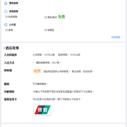
餐飲服務
商務服務
免費
快遞服務
傳真/複印
公共區
電梯
吸煙區
全部設施
酒店政策
入住和退房
入住時間：12:00以後 退房時間：14:00以前
入住方式
櫃枱服務時間：24小時。
停車場
收费
酒店附近提供公共停車場
。
車位有限，先到先得
。
寵物
不可攜帶寵物。
年齡限制
18歲以下的房客不得在沒有家長或監護人的情況下入住酒店。
接受信用卡
可以信用卡在酒店付款，閣下可使用以下信用卡：