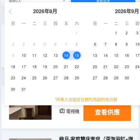
重新搜尋
2026年8月
2026年9月
潤玉·閒逸大床房（乳膠羽絨深睡+智能馬桶+復古美居）
日
一
二
三
四
五
六
日
一
二
三
四
1
1
2
3
35-38㎡
1層
空調
2
3
4
5
6
7
8
6
7
8
9
10
查看供應
淋浴
電視機
冰箱
9
10
11
12
13
14
15
13
14
15
16
17
16
17
18
19
20
21
22
20
21
22
23
24
不皂·尊享loft套房（深泡浴缸+羽絨深睡+智能馬桶）
23
24
25
26
27
28
29
27
28
29
30
30
31
45-48㎡
2層
空調
*所有入住退房日期均為目的地日期
查看供應
電視機
冰箱
綠旦·家庭雙床套房（深泡浴缸+復古美居+智能馬桶）