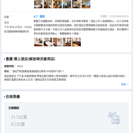
4.7
很好
評價於：2026年06月06日
訪客
整體入住體驗良好，房間舒適寬敞，也非常乾淨整潔。酒店工作人員服務貼心，在入住前會
情侶
主動聯繫並詳細説明前往酒店的路線。由於酒店位置車輛無法直接抵達，因此叫外賣或快遞
不皂·尊享loft套房（深泡浴
會稍微不太方便。不過工作人員會特別告知如何選擇樓梯最少的路線前往酒店，對於攜帶行
缸+羽絨深睡+智能馬桶）
入住於2026年06月
李的住客來説非常貼心，整體服務令人滿意。
重慶·濮上酒店(解放碑洪崖洞店)
開業時間：
2023
地址：
南紀門街道解放東路融創白象街189號附97號3-1
酒店集居住.下午茶.失眠俱樂部.聚會品類沙龍等小眾地域屬性，都市文化生活方式於一體致力成為以設計為導向依託，
根植於重慶白象街本土生活，鏈接品質文化的旅居互動場域
展開
住宿周邊
交通樞紐
21.5公里
8.2公里