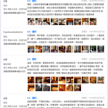
5.0
極好
評價於：2026年06月28日
訪客
霧都｜白象街民國酒店🏨 總被重慶陰雨天的朦朧打動 住進白象街的濮上酒店 才讀懂老建築
其他
在雨天裏獨有的敍事 · ▫️就在白象街民國建築羣，老重慶的青磚灰瓦，都是歲月沉澱的美 ▫️門
潤玉·閑逸大床房（乳膠羽絨
店在白象街 步行可達洪崖洞 十八梯 鬧市之中格外安靜 ▫️整棟民國復古建築 loft複式房型 超
深睡+智能馬桶+復古美居）
入住於2026年06月
好拍彩色玻璃窗 陽台古居背景 #重慶酒店 #解放碑住宿 #民國風酒店 #重慶旅遊
5.0
極好
評價於：2026年06月25日
Fupodouaibaikaishui
位置很贊，鬧中取靜，在白象街景區內，附近很好逛！有幾家是本地人去的館子，人還挺多
情侶
的。離十八梯解放碑還挺近的，步行都可以到。房間環境不錯，設備齊全，設計感很足，超
潤玉·閑逸大床房（乳膠羽絨
級有氛圍感，也很乾凈！有歡迎果切水果，很甜很新鮮！滿意滿意
深睡+智能馬桶+復古美居）
入住於2026年06月
5.0
極好
評價於：2026年06月09日
訪客
設施：非常好哦，建築很有特色，各項設施都很完善好用，洗手池略微有點濺水但瑕不掩
獨自旅遊
瑜，複式房型一樓是客廳二樓是卧室，非常寬敞舒適 衞生：一塵不染非常細緻👍 環境：很
潤玉·閑逸大床房（乳膠羽絨
好很好的位置，去附近的景點都特別近，步行去一路都很有特色的街道 服務：非常熱情和
深睡+智能馬桶+復古美居）
入住於2026年06月
細緻，推薦的路線非常非常好逛，準備了歡迎水果品質也很好 一切都非常好，感謝
5.0
極好
評價於：2026年06月08日
訪客
這趟來重慶，不僅玩的開心，住的也舒心，本來尋思這種熱門景點附近的酒店會又貴又普
情侶
通，結果一開門驚呆了我，好整潔啊！床品啥的都很乾凈，屋子裡也沒有異味兒，能看出來
潤玉·閑逸大床房（乳膠羽絨