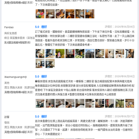
老闆很用心的佈置了。而且還贈了我們一份下午茶，簡直不要太開心！已經推薦給好朋友
深睡+智能馬桶+復古美居）
入住於2026年06月
了，下次來還住這裏~
5.0
極好
評價於：2026年06月08日
Fandao
訂了複式房型，體驗很好。最喜歡樓梯轉角那扇窗，下午坐下來往外看，沒有高樓遮擋，光
與好友旅遊
影慢慢移動，特別安靜治癒。二樓卧室窗邊有個獨立浴缸，私密性不錯，走了一天山路回來
綠旦·家庭雙床套房（深泡浴
泡個澡，看着外面的老房頂和江景，非常放鬆。酒店位置也很好，緊挨着白象居，步行十分
缸+復古美居+智能馬桶）
入住於2026年05月
鐘左右。整體住下來很舒服，下次來這邊還會考慮。
5.0
極好
評價於：2026年06月08日
Xiaohanguangchiji
🏨客房環境 房型為民國風複式洋房 一樓客衞 二樓卧室 復古格窗搭配實木傢俱與暖光燈具
其他
嘛多鏡面設計拉伸空間 房間整潔舒適 部分房型配備電梯 入住即贈歡迎鮮果與免費迷你吧 配
潤玉·閑逸大床房（乳膠羽絨
套書吧 下午茶區及健身房 💛貼心服務 前台接待熱情 客房保潔待人親切 細節服務拉滿 沉浸
深睡+智能馬桶+復古美居）
入住於2026年06月
式住進老重慶的煙火與復古裏 #重慶住宿推薦 #白象街民國酒店 #山城旅遊
5.0
極好
評價於：2026年06月07日
訪客
這次來重慶住在濮上酒店真的超級滿意！ 周邊交通方便，離解放碑、十八梯、洪崖洞都特
情侶
別近，出門逛景點超省事。 前台小姐姐也特別貼心，服務細緻周到，還幫我免費升級了房
潤玉·閑逸大床房（乳膠羽絨
型，入住還送了下午茶，超讚！ 房間收拾得乾乾淨淨，一進門還有淡淡的清香，住着特別
深睡+智能馬桶+復古美居）
入住於2026年06月
舒心，下次來還選這兒！