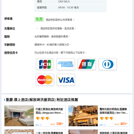
費用
CNY 38/人
營業時間
09:00 - 10:30 每天
停車場
免费
酒店附近提供公共停車場
。
充電車位
•
酒店附近提供充電樁，直流充電。
寵物
允許攜帶寵物，會收取額外費用。
年齡限制
僅接待18 - 80歲的客人辦理入住。
接受信用卡
可以信用卡在酒店付款，閣下可使用以下信用卡：
重慶·濮上酒店(解放碑洪崖洞店)
附近酒店推薦
行遠江景酒店(解放碑洪崖
豔時光設計師酒店(重慶解
洞店) (Xingyuan River
放碑洪崖洞店) (Yan Time
View Hotel)
Designer Hotel
(Chongqing Jiefangbei
Hongyadong Branch))
188+
403+
HKD
HKD
4.5
/ 5
4.9
/ 5
一言一舍民宿(重慶解放碑
那時我家·江景民宿(解放碑