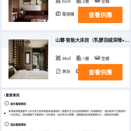
52㎡
2層
空調
查看供應
電視機
冰箱
山礬·智能大床房（乳膠羽絨深睡+智能馬桶+復古美居）
38㎡
1層
空調
查看供應
淋浴
電視機
冰箱
重要資訊
城市重要資訊
為貫徹落實重慶市人民代表大會常務委員會通過的《重慶市生活垃圾管理條例》的相關規定，酒店客房不主動提供
一次性用品；酒店餐廳不主動提供一次性餐具。如您有任何需要，請聯繫酒店賓客服務中心，感謝您的理解。
酒店重要資訊