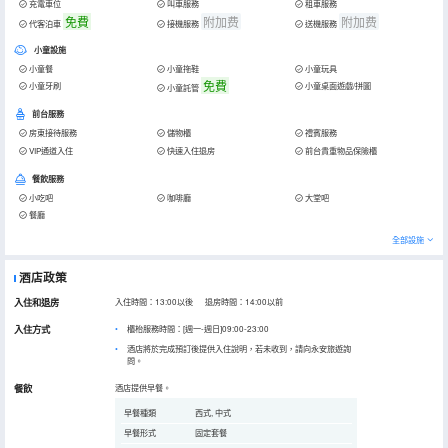
充電車位
叫車服務
租車服務
免費
附加费
附加费
代客泊車
接機服務
送機服務
小童設施
小童餐
小童拖鞋
小童玩具
免費
小童牙刷
小童桌面遊戲/拼圖
小童託管
前台服務
房東接待服務
儲物櫃
禮賓服務
VIP通道入住
快速入住退房
前台貴重物品保險櫃
餐飲服務
小吃吧
咖啡廳
大堂吧
餐廳
全部設施
酒店政策
入住和退房
入住時間：13:00以後 退房時間：14:00以前
入住方式
櫃枱服務時間：[週一-週日]09:00-23:00
酒店將於完成預訂後提供入住說明，若未收到，請向永安旅遊詢
問。
餐飲
酒店提供早餐。
早餐種類
西式, 中式
早餐形式
固定套餐