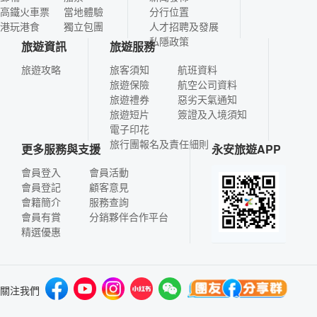
高鐵火車票
當地體驗
分行位置
港玩港食
獨立包團
人才招聘及發展
私隱政策
旅遊資訊
旅遊服務
旅遊攻略
旅客須知
航班資料
旅遊保險
航空公司資料
旅遊禮券
惡劣天氣通知
旅遊短片
簽證及入境須知
電子印花
旅行團報名及責任細則
更多服務與支援
永安旅遊APP
會員登入
會員活動
會員登記
顧客意見
會籍簡介
服務查詢
會員有賞
分銷夥伴合作平台
精選優惠
關注我們