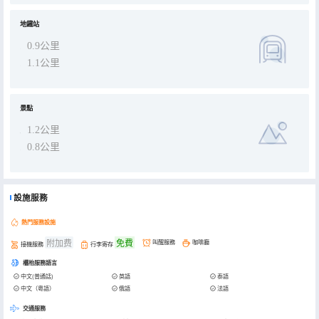
地鐵站
0.9公里
1.1公里
景點
1.2公里
0.8公里
設施服務
熱門服務設施
附加费
免費
叫醒服務
咖啡廳
接機服務
行李寄存
櫃枱服務語言
中文(普通話)
英語
泰語
中文（粵語）
俄語
法語
交通服務