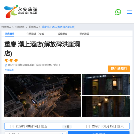
特價酒店
>
中國酒店
>
重慶酒店
>
重慶·濮上酒店(解放碑洪崖洞店)
酒店概览
住客點評（798）
設施簡介
酒店政策
重慶·濮上酒店(解放碑洪崖洞
店)
南紀門街道解放東路融創白象街189號附97號3-1
現在就預訂
全部設施>
2026年08月14日
週五
2026年08月15日
週六
1 晚