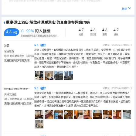
客房如用於婚慶/派對/聚會/商業拍攝等用途，詳情可提前諮詢酒店，多有不便敬請諒解。
實際入住人與預訂時信息需保持一致。
展開
重慶·濮上酒店(解放碑洪崖洞店)的真實住客評論(798)
4.7
4.8
4.8
4.7
99%
的人推薦
4.8
/5分
位置
清潔度
服務
設施
永安旅遊評價由真實酒店住客提供的評價。
5.0
極好
評價於：2026年07月30日
訪客
設施：設施齊全，有配備足夠的水和飲料 衞生：很乾凈 環境：安靜舒適，在白象街的步行
家庭旅遊
街裏，周圍吃得很多。離儲奇門鱔魚火鍋很近。 離解放碑、朝天門、李子壩都不遠，算是
綠旦·家庭雙床套房（深泡浴
核心位置。 服務：有管家服務，隨時聯繫。 唯一需要注意的是打車到儲奇門，右手邊有扶
缸+復古美居+智能馬桶）
入住於2026年07月
梯。剛到不知道搬着行李下樓梯的。去的時候具熱，有點難受。 早飯超級好吃，中西都可
以選，自己製作的。 離開時送了小禮品。
5.0
極好
評價於：2026年06月28日
Mingtianchishenme～
雙層空間很寬敞，一樓是客廳休閑區，二樓是卧室，兩個人住很有安全感 整體是原木復古
與好友旅遊
裝修，浴缸、智能馬桶配置很齊全，床品是羽絨款，躺上去睡得特別好～ 管家服務入住體
潤玉·閑逸大床房（乳膠羽絨
驗感不錯～ 酒店也有健身房和自助洗衣房～設施還是很齊全的！ 在白象街民國，出門拍照
深睡+智能馬桶+復古美居）
入住於2026年06月
很出片，步行就能到解放碑、洪崖洞 總的來説還是很不錯的