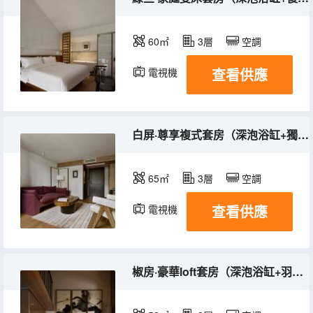
60㎡
3層
空調
查看供應
電視機
冰箱
白屏·尊享複式套房（深泡浴缸+獨美閣樓+智能馬桶）
65㎡
3層
空調
查看供應
電視機
冰箱
椒房·豪華loft套房（深泡浴缸+羽絨深睡+智能馬桶）