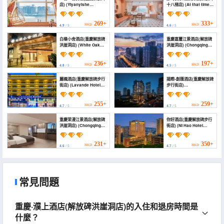
店) (Yiyanyishe
十八梯店) (At that time,
Homestay)
my family Riverview
Theme B&B (Jiefangbei
18th Stair Branch))
269+
333+
HKD
HKD
4.9
/ 5
4.6
/ 5
白橡小舍酒店(重慶解放碑
重慶嘉璽江景酒店(解放碑
洪崖洞店) (White Oak
洪崖洞店) (Chongqing
Cottage Hotel)
Jiaxi River View Hotel)
236+
197+
HKD
HKD
4.8
/ 5
4.5
/ 5
麗楓酒店(重慶解放碑步行
揚際•創匯酒店(重慶解放碑
街店) (Lavande Hotel
步行街店)
(Chongqing Jiefangbei
(Yangji•Chuanghui
Pedestrian Street))
Hotel(Chongqing
Jiefangbei Walking
255+
259+
HKD
HKD
4.7
/ 5
4.7
/ 5
Street))
重慶茉漫江景酒店(解放碑
你好酒店(重慶解放碑步行
洪崖洞店) (Chongqing
街店) (Ni Hao Hotel
Moman River View
(Chongqing Jiefangbei
Hotel)
Pedestrian Street))
231+
350+
HKD
HKD
4.6
/ 5
4.7
/ 5
常見問題
重慶·濮上酒店(解放碑洪崖洞店)的入住和退房時間是
什麼？