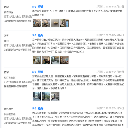
5.0
極好
評價於：2026年06月23日
訪客
乾淨衞生 環境好 入住了好對晚上了 距離958醫院特別近 樓下吃的很多 出行方便 距離地鐵
商務旅客
站很近 不錯
暢享-舒適大床房【高清投影
+雙層隔音+一次性浴面巾】
入住於2026年06月
5.0
極好
評價於：2026年04月14日
訪客
是一家非常有人情味的酒店，前台小姐姐人很友善，解決問題特別及時，24h都有人可以聯
其他
繫。期間麻煩了好多次，還幫忙提行李，房間乾淨衞生，很整潔有風格。房間窗戶外邊有玫
暢享-舒適大床房【高清投影
瑰花景色很好，特別安靜。保潔阿姨也是非常好的人，説話輕聲體貼，還幫我找到了充電插
+雙層隔音+一次性浴面巾】
入住於2026年04月
頭，我自己找了一下午沒找到，非常好的一次入住！
5.0
極好
評價於：2026年04月10日
訪客
非常滿意這次的入住！房間安靜又衞生，窗外就能看到花草綠植，滿眼清新自然，讓人放
與好友旅遊
鬆。樓下就是公交站，出行特別方便，距離地鐵站也很近，旁邊還有不少小吃店和便利店樓
行政-逸居雙床房【酒店公區
下還有一個新世紀大超市。酒店大廳也很大環境不錯、既有寧靜的環境，又有便利的生活配
提供洗衣機+羽絨被芯】
入住於2026年04月
套，性價比超高，下次還會再來！
5.0
極好
評價於：2026年04月08日
匿名用戶
酒店位置很好，緊鄰重慶18中和西南醫院江北院區，酒店有停車場停車很方便就在酒店樓
與好友旅遊
下，樓下很多小吃店，到了晚上很多小吃特別熱鬧人氣很旺，酒店服務熱情，晚上凌晨發消
暢享-舒適大床房【高清投影
息都有人回覆，這個是值得稱讚哦！酒店設施都還不錯 熱水恆温量大，房間清爽乾淨，無
+雙層隔音+一次性浴面巾】
入住於2026年04月
異味通風好，安靜一覺到醒！首飾掉在酒店前台打電話通知並郵寄過來，服務真的棒值得推