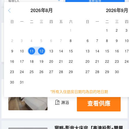
重新搜尋
2026年8月
2026年9月
同棲-家庭旅居套房【兩室一廳三張床+麻將機】
日
一
二
三
四
五
六
日
一
二
三
四
1
1
2
3
45㎡
4層
空調
2
3
4
5
6
7
8
6
7
8
9
10
查看供應
淋浴
電視機
9
10
11
12
13
14
15
13
14
15
16
17
16
17
18
19
20
21
22
20
21
22
23
24
假日-親子商務套房【一房一廳+三張床+高清投影】
23
24
25
26
27
28
29
27
28
29
30
30
31
38㎡
4層
空調
*所有入住退房日期均為目的地日期
查看供應
淋浴
窗畔-影音大床房【高清投影+雙層隔音玻璃】