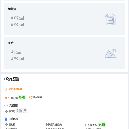
地鐵站
0.6公里
0.9公里
景點
4公里
4.5公里
設施服務
熱門服務設施
免費
叫醒服務
行李寄存
交通服務
附加费
停車場
前台服務
免費
儲物櫃
快速入住退房
行李寄存