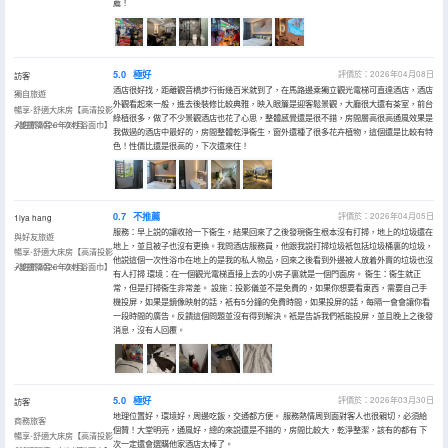
薦！
5.0
極好
評價於：2026年04月08日
訪客
酒店很好找，距離觀音橋步行街幾百米就到了，在馬路邊乘獨立觀光電梯可直達酒店，酒店
獨自旅遊
外觀看起來一般，進去後裝修比較典雅，映入眼簾是迎客鬆景觀，大廳很大還有茶室，前台
暢享-舒適大床房【高清投影
綠植很多，做了不少景觀酒店也花了心思，整體感覺還是很不錯，房間層高很高通風效果是
+雙層隔音+一次性浴面巾】
入住於2026年04月
我做過的酒店中最好的，房間整體乾淨衞生，窗外還種了很多花卉植物，這個還是比較有特
色！性價比還是很高的，下次還來住！
0.7
不推薦
評價於：2026年04月05日
1lya hang
服務：早上説的讓收拾一下衞生，結果回來了之後發現衞生根本沒有打掃，地上的垃圾還在
與好友旅遊
地上，並且被子也沒有更換。我問酒店服務員，他跟我説打掃垃圾衹包括垃圾桶裏的垃圾，
暢享-舒適大床房【高清投影
他説這個一次性浴巾在地上的是我的私人物品，回來之後看到外邊被人放着外賣的垃圾也沒
+雙層隔音+一次性浴面巾】
入住於2026年04月
有人打掃 環境：在一個觀光電梯直接上去的小房子裏就是一個門面房。 衞生：衞生就正
常，但是打掃衞生非常差。 設施：投影儀並不是免費的，如果你想要看東西，需要自己手
機投屏，如果是鏡像映射的話，衹有5分鐘的免費時間，如果投屏的話，每隔一會會讓你看
一段時間的廣告。反饋這個問題並沒有得到解決。衹是告訴我們衹能投屏，並且晚上之後發
消息，沒有人回覆。
5.0
極好
評價於：2026年03月30日
訪客
地理位置好，環境好，周邊吃飯，交通都方便。 服務熱情周到面對客人也很親切，必須給
商務旅客
個贊！大堂明亮，通風好，總的來説還是不錯的，房間比較大，乾淨整潔，該有的都有 下
暢享-舒適大床房【高清投影
次一定還會選購他家酒店太棒了。