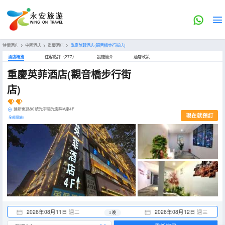
特價酒店
>
中國酒店
>
重慶酒店
>
重慶英菲酒店(觀音橋步行街店)
酒店概览
住客點評（277）
設施簡介
酒店政策
重慶英菲酒店(觀音橋步行街
店)
建新東路80號光宇陽光海岸A座4F
現在就預訂
全部設施>
2026年08月11日
週二
2026年08月12日
週三
1 晚