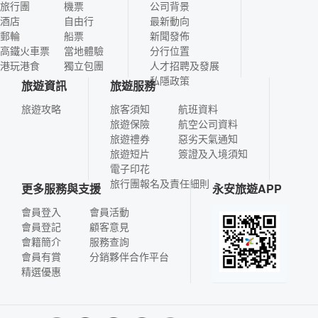
旅行團
機票
公司背景
酒店
自由行
最新動向
郵輪
船票
新聞發佈
高鐵火車票
當地體驗
分行位置
港玩港食
獨立包團
人才招聘及發展
私隱政策
旅遊資訊
旅遊服務
旅遊攻略
旅客須知
航班資料
旅遊保險
航空公司資料
旅遊禮券
惡劣天氣通知
旅遊短片
簽證及入境須知
電子印花
旅行團報名及責任細則
更多服務與支援
永安旅遊APP
會員登入
會員活動
會員登記
顧客意見
會籍簡介
服務查詢
會員有賞
分銷夥伴合作平台
精選優惠