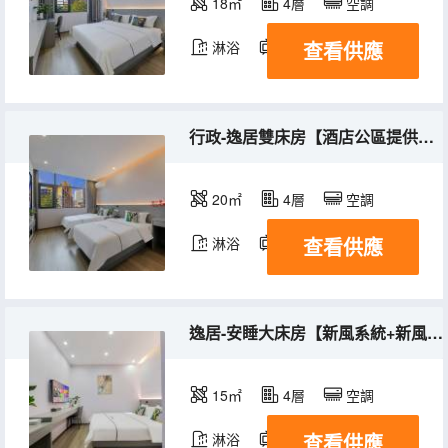
18㎡
4層
空調
查看供應
淋浴
電視機
行政-逸居雙床房【酒店公區提供洗衣機+羽絨被芯】
20㎡
4層
空調
查看供應
淋浴
電視機
逸居-安睡大床房【新風系統+新風醇眠+一次性馬桶墊】
15㎡
4層
空調
查看供應
淋浴
電視機