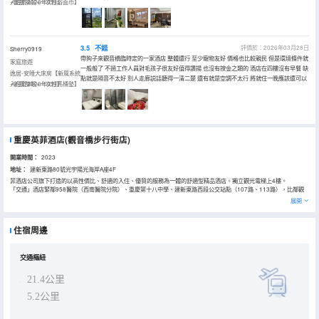
+雙層隔音+一次性浴面巾】
入住於2026年03月
3.5
不錯
評價於：2026年03月28日
Sherry0919
帶狗子來觀音橋臨時定的一家酒店 整體還行 至少寵物友好 價格也比較親民 但是環境條件就
家庭旅遊
一般般了 不過工作人員對毛孩子很友好值得讚揚 也沒有按金之類的 酒店在四樓沒有早餐 缺
逸居-安睡大床房【新風系統
點就是隔音不太好 別人走廊説話聽得一清二楚 還有就是空調不太行 將就住一晚應該還可以
+新風醇眠+一次性馬桶墊】
入住於2026年03月
重慶英菲酒店(觀音橋步行街店)
開業時間：
2023
地址：
建新東路80號光宇陽光海岸A座4F
菲酒店公司旗下打造的以高性價比、舒適的入住、優質的服務為一體的舒適型精品酒店。獨立觀光電梯上4樓。
「交通」酒店緊鄰958醫院（西南醫院分院）、重慶第十八中學、建新東路西段公交站點（107路、113路），比鄰觀
音橋輕軌3號線、輕軌3號線20分鐘以內可達菜園壩火車站／長途汽車站、重慶人民大禮堂、三峽博物館、南坪會展中
展開
心、南山一棵樹、園博園，換乘輕軌2號線到動物園；
換乘輕軌1號線到基地二廠、鵝嶺公園、磁器口、朝天門、長江索道、洪崖洞、距離火車站約15分鐘車程，距離機場約
25分鐘左右車程。
住宿周邊
「購物」酒店周邊有新世界購物廣場、實際新都購物中心、大融城購物廣場、金源時代廣場、九街萬匯中心，滿足您出
行的購物需求。
「美食」重慶被譽為火鍋之都，大隊長火鍋、臨江門火鍋、可樂火鍋、南山老火鍋是您體驗重慶火鍋文化的優選。觀音
橋小吃街、餓狼傳說串串、燜鍋、自助等帶給您充足的味蕾體驗。「
交通樞紐
「娛樂」金源不夜城、 LIV 酒吧、 SPACE CLUB 、 PACHA 酒吧帶您邂逅美麗的他／她。
「旅遊」酒店距離觀音橋核心商圈約5分鐘、距離解放碑、洪崖洞、朝天門約十五分鐘車程，距離歌樂山、渣滓洞、磁
21.4公里
器口約二十分鐘車程，距離北濱路、南濱路約十分鐘車程，距離三峽博物館、重慶人民大禮堂約二十分鐘車程，帶給您
便利的遊覽體驗。
5.2公里
「學校」考試考點：新村小學、十八中、華新小學、徐悲鴻小學、鯉魚池小學。
「醫院」江北中醫院、解放軍三二四醫院（西南醫院江北分院）、愛爾眼科醫院，為您的出行安全保駕護航。