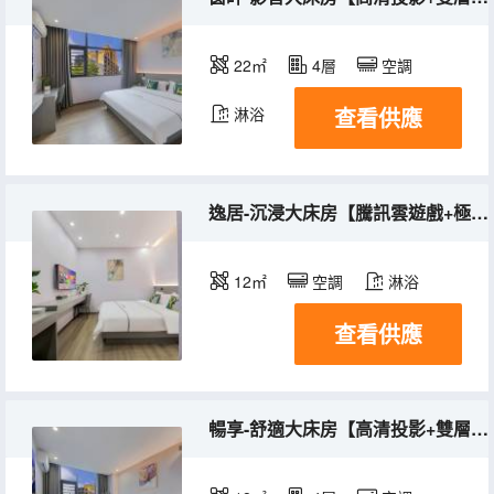
22㎡
4層
空調
查看供應
淋浴
逸居-沉浸大床房【騰訊雲遊戲+極光TV影視VIP】
12㎡
空調
淋浴
查看供應
暢享-舒適大床房【高清投影+雙層隔音+一次性浴面巾】