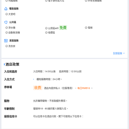
叫醒服務
電子身份證入住
外幣兌換服務
餐飲服務
大堂吧
公共區
免費
淨水機
電梯
公用區wifi
自動售貨機
吸煙區
清潔服務
洗衣房
全部設施
酒店政策
入住和退房
入住時間：14:00以後 退房時間：12:00以前
入住方式
櫃枱服務時間：24小時。
停車場
收费
酒店內提供私人（住客專用）
，
每日RMB16
。
寵物
允許攜帶寵物，不收取額外費用。
年齡限制
僅接待18 - 80歲的客人辦理入住。
接受信用卡
可以信用卡在酒店付款，閣下可使用以下信用卡：