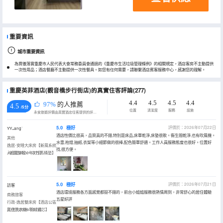
重要資訊
城市重要資訊
為貫徹落實重慶市人民代表大會常務委員會通過的《重慶市生活垃圾管理條例》的相關規定，酒店客房不主動提供
一次性用品；酒店餐廳不主動提供一次性餐具。如您有任何需要，請聯繫酒店賓客服務中心，感謝您的理解。
重慶英菲酒店(觀音橋步行街店)的真實住客評論(277)
4.4
4.5
4.5
4.4
97%
的人推薦
4.5
/5分
位置
清潔度
服務
設施
永安旅遊評價由真實酒店住客提供的評價。
5.0
極好
評價於：2026年07月22日
YYᴗangᐝ
酒店性價比很高，品質真的不錯,特別是床品,床單乾淨,床墊很軟。衞生間乾淨,也有吹風機。
其他
水壼,枱燈,抽紙,衣架等小細節做的很棒,配色簡單舒適。工作人員服務態度也很好。位置好
逸居-安睡大床房【新風系統
找,很方便。
+新風醇眠+一次性馬桶墊】
入住於2026年07月
5.0
極好
評價於：2026年07月21日
訪客
酒店環境服務各方面感覺都挺不錯的，前台小姐姐服務很熱情周到，非常舒心的居住體驗
商務旅客
五星好評
行政-逸居雙床房【酒店公區
提供洗衣機+羽絨被芯】
入住於2026年07月