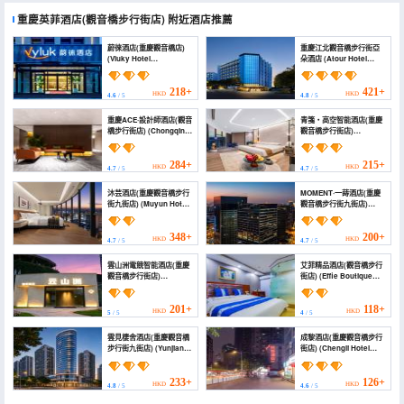
重慶英菲酒店(觀音橋步行街店)
附近酒店推薦
蔚徠酒店(重慶觀音橋店)
重慶江北觀音橋步行街亞
(Vluky Hotel
朵酒店 (Atour Hotel
(Chongqing
Chongqing Jiangbei
Guanyinqiao Branch))
Guanyinqiao
Pedestrian Street)
218+
421+
HKD
HKD
4.6
/ 5
4.8
/ 5
重慶ACE·設計師酒店(觀音
青箋‧高空智能酒店(重慶
橋步行街店) (Chongqing
觀音橋步行街店)
ACE Design Hotel
(Qingjian‧High-
(Guanyinqiao
Intelligence Hotel)
Pedestrian Street))
284+
215+
HKD
HKD
4.7
/ 5
4.7
/ 5
沐芸酒店(重慶觀音橋步行
MOMENT·一蒔酒店(重慶
街九街店) (Muyun Hotel
觀音橋步行街九街店)
(Ninth Street Branch,
(MOMENT·Yishi
Guanyinqiao
Hotel（Chongqing
Pedestrian Street,
Guanyinqiao
348+
200+
HKD
HKD
4.7
/ 5
4.7
/ 5
Chongqing))
Pedestrian Street Jiujie
Store）)
雲山洲電競智能酒店(重慶
艾菲精品酒店(觀音橋步行
觀音橋步行街店)
街店) (Effie Boutique
(Yunshanzhou E-sports
Hotel (Guanyin Bridge
Smart Hotel (Chongqing
Pedestrian Street))
Guanyinqiao
201+
118+
HKD
HKD
5
/ 5
4
/ 5
Pedestrian Street))
雲見棲舍酒店(重慶觀音橋
成黎酒店(重慶觀音橋步行
步行街九街店) (Yunjian
街店) (Chengli Hotel
Qishe Hotel
(Chongqing
(Guanyinqiao 9th
Guanyinqiao
Street))
Pedestrian Street))
233+
126+
HKD
HKD
4.8
/ 5
4.6
/ 5