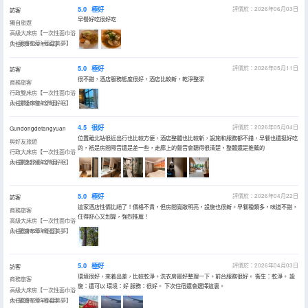
5.0
極好
評價於：2026年06月03日
訪客
早餐好吃很好吃
獨自旅遊
高級大床房【一次性面巾浴
巾+親膚布草+輕盈美夢】
入住於2026年06月
5.0
極好
評價於：2026年05月11日
訪客
很不錯，酒店服務態度很好，酒店比較新，乾淨整潔
商務旅客
行政雙床房【一次性面巾浴
巾+深睡床墊+舒睡好眠】
入住於2026年05月
4.5
很好
評價於：2026年05月04日
Gundongdetangyuan
位置離北站很近出行也比較方便，酒店整體也比較新，設施和服務都不錯，早餐也還挺好吃
與好友旅遊
的，衹是房間隔音還是差一些，走廊上的聲音會聽得很清楚，整體還是推薦的
行政大床房【一次性面巾浴
巾+靜逸舒適+舒睡好眠】
入住於2026年05月
5.0
極好
評價於：2026年04月22日
訪客
這家酒店性價比絕了！價格不貴，但房間寬敞明亮，設施也很新。早餐種類多，味道不錯，
商務旅客
住得舒心又划算，強烈推薦！
高級大床房【一次性面巾浴
巾+親膚布草+輕盈美夢】
入住於2026年04月
5.0
極好
評價於：2026年04月03日
訪客
環境很好，來着出差，比較乾淨。洗衣房最好整理一下。前台服務很好。 衞生：乾淨。 設
商務旅客
施：還可以 環境：好 服務：很好。 下次住宿還會選擇這裏。
高級大床房【一次性面巾浴
巾+親膚布草+輕盈美夢】
入住於2026年04月