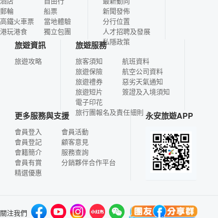
酒店
自由行
最新動向
郵輪
船票
新聞發佈
高鐵火車票
當地體驗
分行位置
港玩港食
獨立包團
人才招聘及發展
私隱政策
旅遊資訊
旅遊服務
旅遊攻略
旅客須知
航班資料
旅遊保險
航空公司資料
旅遊禮券
惡劣天氣通知
旅遊短片
簽證及入境須知
電子印花
旅行團報名及責任細則
更多服務與支援
永安旅遊APP
會員登入
會員活動
會員登記
顧客意見
會籍簡介
服務查詢
會員有賞
分銷夥伴合作平台
精選優惠
關注我們