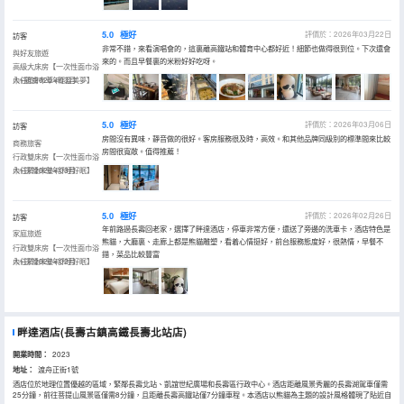
5.0
極好
評價於：2026年03月22日
訪客
非常不錯，來看演唱會的，這裏離高鐵站和體育中心都好近！細節也做得很到位。下次還會
與好友旅遊
來的。而且早餐裏的米粉好好吃呀。
高級大床房【一次性面巾浴
巾+親膚布草+輕盈美夢】
入住於2026年03月
5.0
極好
評價於：2026年03月06日
訪客
房間沒有異味，靜音做的很好。客房服務很及時，高效。和其他品牌同級別的標準間來比較
商務旅客
房間很寬敞。值得推薦！
行政雙床房【一次性面巾浴
巾+深睡床墊+舒睡好眠】
入住於2026年03月
5.0
極好
評價於：2026年02月26日
訪客
年前路過長壽回老家，選擇了畔達酒店，停車非常方便，還送了旁邊的洗車卡，酒店特色是
家庭旅遊
熊貓，大廳裏、走廊上都是熊貓雕塑，看着心情挺好，前台服務態度好，很熱情，早餐不
行政雙床房【一次性面巾浴
錯，菜品比較豐富
巾+深睡床墊+舒睡好眠】
入住於2026年02月
畔達酒店(長壽古鎮高鐵長壽北站店)
開業時間：
2023
地址：
渡舟正街1號
酒店位於地理位置優越的區域，緊鄰長壽北站、凱誼世紀廣場和長壽區行政中心。酒店距離風景秀麗的長壽湖駕車僅需
25分鐘，前往菩提山風景區僅需8分鐘，且距離長壽高鐵站僅7分鐘車程。本酒店以熊貓為主題的設計風格體現了貼近自