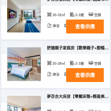
30-32㎡
2-3層
空調
查看供應
淋浴
電視機
舒適親子家庭房【歡樂親子+酣暢甜睡+適合家庭】
20-28㎡
2-3層
空調
查看供應
淋浴
電視機
夢百合大床房【零壓床墊+輕盈美夢+酣暢甜睡】