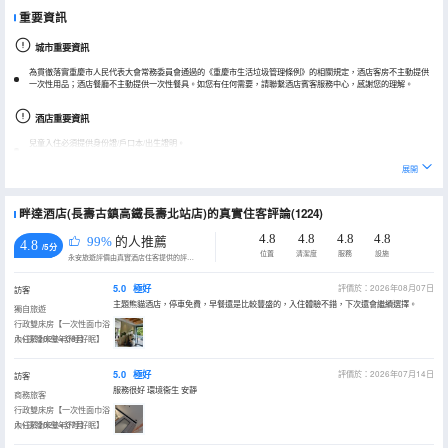
重要資訊
城市重要資訊
為貫徹落實重慶市人民代表大會常務委員會通過的《重慶市生活垃圾管理條例》的相關規定，酒店客房不主動提供
一次性用品；酒店餐廳不主動提供一次性餐具。如您有任何需要，請聯繫酒店賓客服務中心，感謝您的理解。
酒店重要資訊
兒童入住必須提供身份證/戶口本/出生證明。
展開
畔達酒店(長壽古鎮高鐵長壽北站店)的真實住客評論(1224)
4.8
4.8
4.8
4.8
99%
的人推薦
4.8
/5分
位置
清潔度
服務
設施
永安旅遊評價由真實酒店住客提供的評價。
5.0
極好
評價於：2026年08月07日
訪客
主題熊貓酒店，停車免費，早餐還是比較豐盛的，入住體驗不錯，下次還會繼續選擇。
獨自旅遊
行政雙床房【一次性面巾浴
巾+深睡床墊+舒睡好眠】
入住於2026年08月
5.0
極好
評價於：2026年07月14日
訪客
服務很好 環境衞生 安靜
商務旅客
行政雙床房【一次性面巾浴
巾+深睡床墊+舒睡好眠】
入住於2026年07月