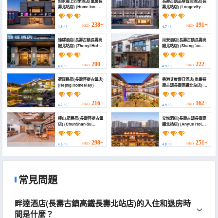
如家雲上四季酒店(重慶長
長壽古鎮品尊智能酒店(長
壽北站店) (Home Inn ·
壽北站店) (Longevity
Season Sky
Ancient Town Pinzun
(Chongqing Changshou
Intelligent Hotel
North Station))
(Changshou North
238+
191+
HKD
HKD
4.9
/ 5
4.7
/ 5
Station))
臻驛酒店(長壽古鎮長壽高
尚安酒店(長壽古鎮長壽高
鐵北站店) (Zhenyi Hotel
鐵北站店) (Shang 'an
(Longevity Town
Hotel)
Changshou North High-
Speed Railway Station))
200+
222+
HKD
HKD
4.8
/ 5
4.9
/ 5
荷璟民宿(長壽菩提古鎮店)
香港艾度假日酒店(重慶長
(Hejing Homestay)
壽古鎮長壽高鐵北站店) (I
Do Holiday Inns
(Chongqing Changshou
Old Town))
216+
162+
HKD
HKD
4.7
/ 5
4.9
/ 5
椿山.宿民宿(長壽菩提古鎮
安悅酒店(長壽古鎮長壽高
店) (ChunShan·Su
鐵北站店) (Anyue Hotel
Homestay)
(Longevity Town
Changshou High-Speed
Rail North Station))
298+
251+
HKD
HKD
4.9
/ 5
4.8
/ 5
常見問題
畔達酒店(長壽古鎮高鐵長壽北站店)的入住和退房時
間是什麼？