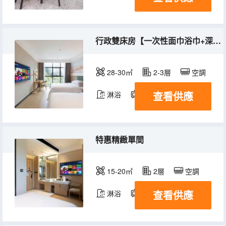
行政雙床房【一次性面巾浴巾+深睡床墊+舒睡好眠】
28-30㎡
2-3層
空調
查看供應
淋浴
電視機
特惠精緻單間
15-20㎡
2層
空調
查看供應
淋浴
電視機