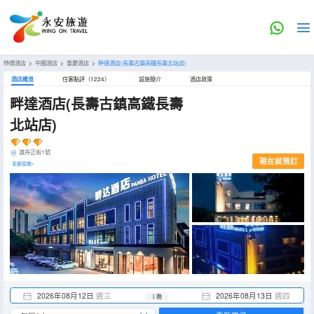
特價酒店
>
中國酒店
>
重慶酒店
>
畔達酒店(長壽古鎮高鐵長壽北站店)
酒店概览
住客點評（1224）
設施簡介
酒店政策
畔達酒店(長壽古鎮高鐵長壽
北站店)
渡舟正街1號
現在就預訂
全部設施>
2026年08月12日
週三
2026年08月13日
週四
1 晚