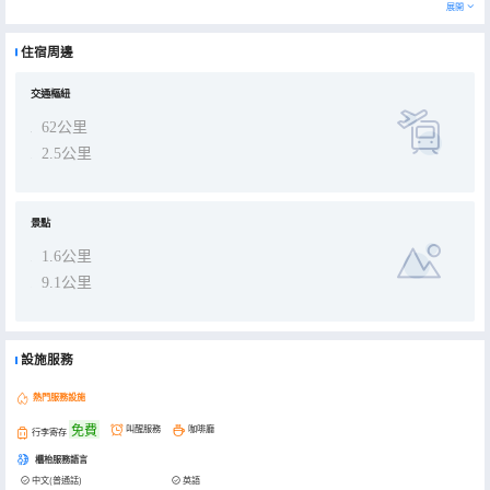
然、現代時尚和温馨舒適。此外酒店房間通風及採光良好、浴室1秒出熱水、自助早餐供應、停車便利，是商務出差和
展開
旅遊人士的理想選擇。
住宿周邊
交通樞紐
62公里
2.5公里
景點
1.6公里
9.1公里
設施服務
熱門服務設施
免費
叫醒服務
咖啡廳
行李寄存
櫃枱服務語言
中文(普通話)
英語