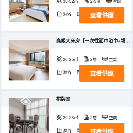
30-32㎡
2-3層
空調
查看供應
淋浴
電視機
高級大床房【一次性面巾浴巾+親膚布草+輕盈美夢】
20-25㎡
2層
空調
查看供應
淋浴
電視機
棋牌室
20-23㎡
2層
空調
查看供應
淋浴
電視機