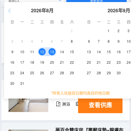
重新搜尋
2026年8月
2026年9月
行政大床房【一次性面巾浴巾+靜逸舒適+舒睡好眠】
日
一
二
三
四
五
六
日
一
二
三
四
1
1
2
3
25-28㎡
2-3層
空調
2
3
4
5
6
7
8
6
7
8
9
10
查看供應
淋浴
電視機
9
10
11
12
13
14
15
13
14
15
16
17
16
17
18
19
20
21
22
20
21
22
23
24
雙床房【獨立棋牌房+槓上花】
23
24
25
26
27
28
29
27
28
29
30
30
31
25-28㎡
2層
空調
*所有入住退房日期均為目的地日期
查看供應
淋浴
電視機
夢百合雙床房【零壓床墊+親膚布草+酣暢甜睡】