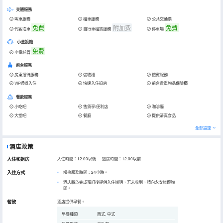
交通服務
叫車服務
租車服務
公共交通票
免費
附加费
免費
代客泊車
自行車租賃服務
停車場
小童設施
免費
小童託管
前台服務
房東接待服務
儲物櫃
禮賓服務
VIP通道入住
快速入住退房
前台貴重物品保險櫃
餐飲服務
小吃吧
售貨亭/便利店
咖啡廳
大堂吧
餐廳
提供清真食品
全部設施
酒店政策
入住和退房
入住時間：12:00以後 退房時間：12:00以前
入住方式
櫃枱服務時間：24小時。
酒店將於完成預訂後提供入住說明，若未收到，請向永安旅遊詢
問。
餐飲
酒店提供早餐。
早餐種類
西式, 中式