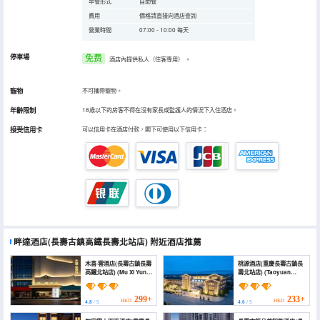
早餐形式
自助餐
費用
價格請直接向酒店查詢
營業時間
07:00 - 10:00 每天
停車場
免费
酒店內提供私人（住客專用）
。
寵物
不可攜帶寵物。
年齡限制
18歲以下的房客不得在沒有家長或監護人的情況下入住酒店。
接受信用卡
可以信用卡在酒店付款，閣下可使用以下信用卡：
畔達酒店(長壽古鎮高鐵長壽北站店)
附近酒店推薦
木喜·雲酒店(長壽古鎮長壽
桃源酒店(重慶長壽古鎮長
高鐵北站店) (Mu Xi Yun
壽北站店) (Taoyuan
Hotel)
Hotel)
299+
233+
HKD
HKD
4.8
/ 5
4.6
/ 5