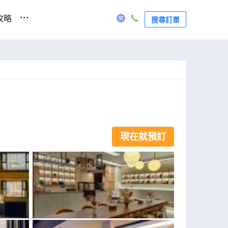
...
攻略
搜尋訂單
現在就預訂