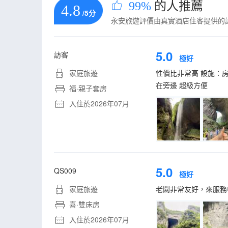
99%
的人推薦
4.8
/5分
永安旅遊評價由真實酒店住客提供的
5.0
訪客
極好
家庭旅遊
性價比非常高 設施：
在旁邊 超級方便
福·親子套房
入住於2026年07月
5.0
QS009
極好
家庭旅遊
老闆非常友好，來服務
喜·雙床房
入住於2026年07月