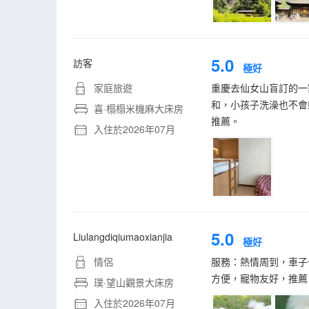
5.0
訪客
極好
家庭旅遊
重慶去仙女山盲訂的一
和，小孩子洗澡也不會
喜·榻榻米機麻大床房
推薦。
入住於2026年07月
5.0
Liulangdiqiumaoxianjia
極好
情侶
服務：熱情周到，車子
方便，寵物友好，推薦
璞·望山觀景大床房
入住於2026年07月