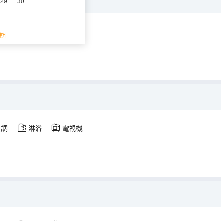
29
30
空調
淋浴
電視機
期
空調
淋浴
電視機