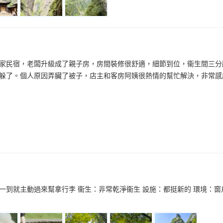
家民宿，老闆升級成了親子房，房間裝修很舒適，細節到位，衞生間三分
躲了。個人原因弄臟了被子，店主和客房阿姨很熱情的幫忙解決，非常感
一到就主動過來幫拿行李 衞生：非常乾淨衞生 設施：都挺新的 環境：窗