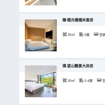
臻·陽光榻榻米套房
35㎡
5層
空
璞·望山觀景大床房
30㎡
2-4層