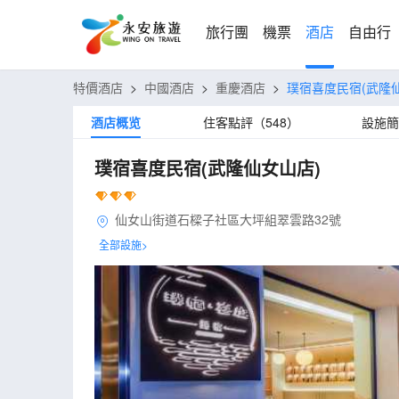
旅行團
機票
酒店
自由行
特價酒店
>
中國酒店
>
重慶酒店
>
璞宿喜度民宿(武隆
酒店概览
住客點評（548）
設施簡
璞宿喜度民宿(武隆仙女山店)
仙女山街道石樑子社區大坪組翠雲路32號
全部設施>