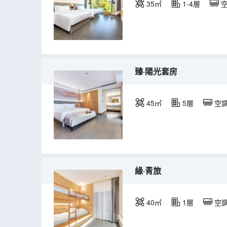
35㎡
1-4層
臻·陽光套房
45㎡
5層
空
緣·青旅
40㎡
1層
空