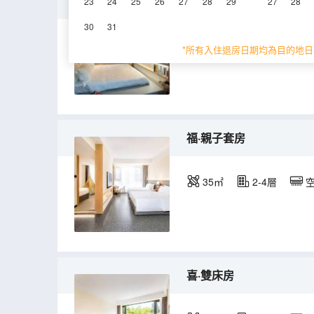
喜·榻榻米機麻大床房
23
24
25
26
27
28
29
27
28
30
31
28㎡
2-4層
*所有入住退房日期均為目的地日
福·親子套房
35㎡
2-4層
喜·雙床房