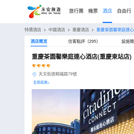
旅行團
機票
酒店
自由行
特價酒店
>
中國酒店
>
重慶酒店
>
重慶茶園馨樂庭連心
酒店概览
住客點評（295）
設施簡
重慶茶園馨樂庭連心酒店(重慶東站店)
天文街道桐福路79號
全部設施>