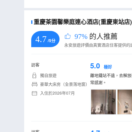
重慶茶園馨樂庭連心酒店(重慶東站店)的
97%
的人推薦
4.7
/5分
永安旅遊評價由真實酒店住客提供的
5.0
訪客
極好
獨自旅遊
離地鐵站不遠，去解放
常感謝。
豪華大床房（全景落地窗）
入住於2026年07月
訪客