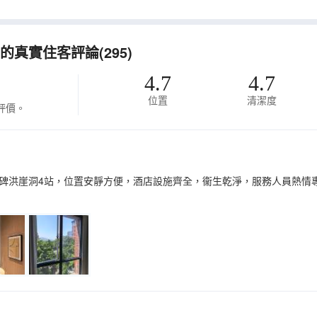
真實住客評論(295)
4.7
4.7
位置
清潔度
評價。
碑洪崖洞4站，位置安靜方便，酒店設施齊全，衞生乾淨，服務人員熱情