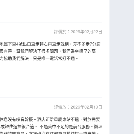
評價於：2026年02月22日
地鐵下車4號出口直走轉右再直走就到，差不多走7分鐘
很有善，幫我們解決了很多問題，我們乘坐很早的高
力協助我們解決，只是唯一電話常打不通。
評價於：2026年02月19日
休息沒有噪音幹擾。酒店距離重慶東站不遠，對於需要
或短住選擇很合適。 不過美中不足的是前台服務。辦理
為雅詩閣會員，本次也沒有任何會員權益提示或安排，