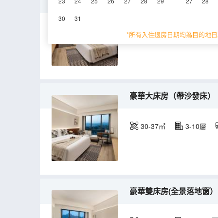
豪華大床房(全景落地窗）
23
24
25
26
27
28
29
27
28
30
31
30-37㎡
3-10層
*所有入住退房日期均為目的地日
豪華大床房（帶沙發床）
30-37㎡
3-10層
豪華雙床房(全景落地窗）