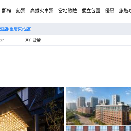
郵輪
船票
高鐵火車票
當地體驗
獨立包團
優惠
旅遊
酒店(重慶東站店)
介
酒店政策