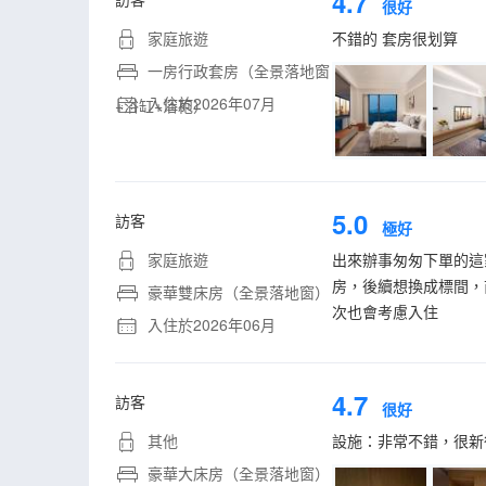
4.7
很好
家庭旅遊
不錯的 套房很划算
一房行政套房（全景落地窗
入住於2026年07月
+浴缸+浴袍）
5.0
訪客
極好
家庭旅遊
出來辦事匆匆下單的這
房，後續想換成標間，
豪華雙床房（全景落地窗）
次也會考慮入住
入住於2026年06月
4.7
訪客
很好
其他
設施：非常不錯，很新
豪華大床房（全景落地窗）