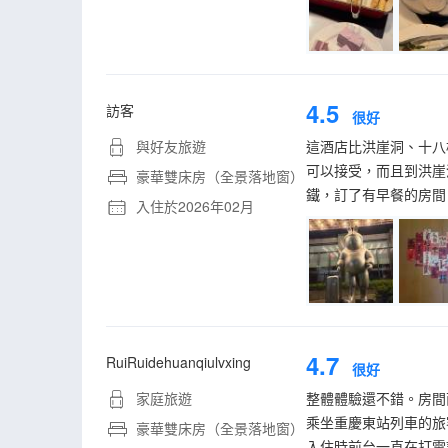
4.5
訪客
很好
與好友旅遊
這酒店比洪崖洞、十八
可以接受，而且到洪崖
豪華雙床房（全景落地窗）
鐵，訂了有早餐的房間
入住於2026年02月
4.7
RuiRuidehuanqiulvxing
很好
家庭旅遊
整體體驗還不錯。房間
乘坐重慶東站列車的旅
豪華雙床房（全景落地窗）
入住時前台一直在打電