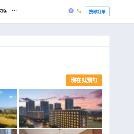
...
攻略
搜尋訂單
現在就預訂