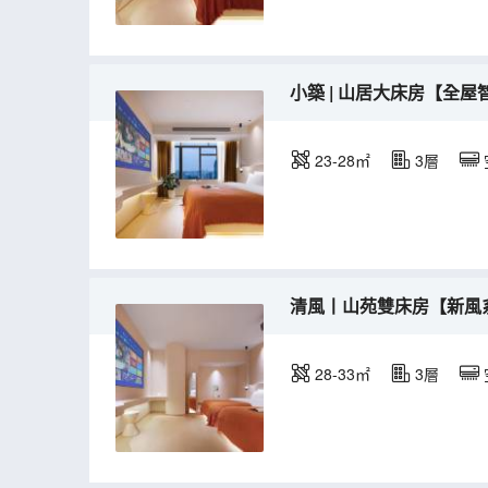
小築 | 山居大床房【全
23-28㎡
3層
清風丨山苑雙床房【新風
28-33㎡
3層