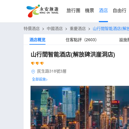
旅行團
機票
酒店
自由行
特價酒店
>
中國酒店
>
重慶酒店
>
山行間智能酒店(解
酒店概览
住客點評（2603）
設施
山行間智能酒店(解放碑洪崖洞店)
民生路318號3層
全部設施>