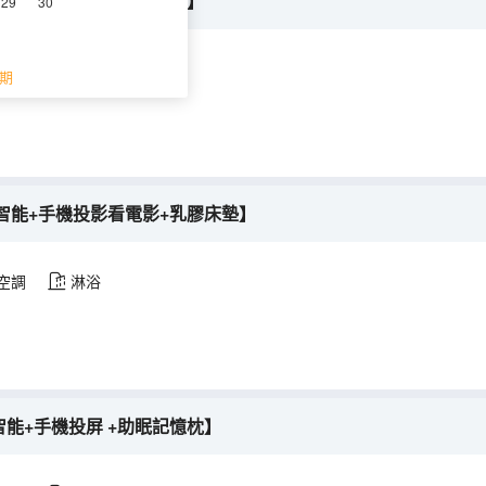
智能+高清投影+乳膠床墊】
29
30
空調
淋浴
期
智能+手機投影看電影+乳膠床墊】
空調
淋浴
智能+手機投屏 +助眠記憶枕】