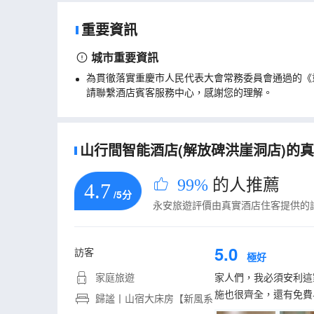
重要資訊
城市重要資訊
為貫徹落實重慶市人民代表大會常務委員會通過的《
請聯繫酒店賓客服務中心，感謝您的理解。
山行間智能酒店(解放碑洪崖洞店)的真實
99%
的人推薦
4.7
/5分
永安旅遊評價由真實酒店住客提供的
5.0
訪客
極好
家庭旅遊
家人們，我必須安利這
施也很齊全，還有免費
歸謐丨山宿大床房【新風系