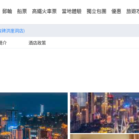
郵輪
船票
高鐵火車票
當地體驗
獨立包團
優惠
旅遊
放碑洪崖洞店)
簡介
酒店政策