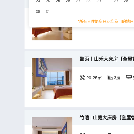
餘歡丨山韻大床房【全屋
23
24
25
26
27
28
29
27
28
30
31
38-43㎡
3層
*所有入住退房日期均為目的地日
聽雨丨山禾大床房【全屋
20-25㎡
3層
竹喧 | 山庭大床房【全屋