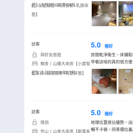
入住於2026年08月
統+全屋智能+高清投影+乳膠床
墊】
5.0
訪客
極好
與好友旅遊
房間乾淨衞生，床鋪鬆
早餐店啥的真的很方便
楠舍丨山棲大床房【小度智
入住於2026年07月
能客控+高清投影+乳膠床墊】
5.0
訪客
極好
情侶
地理位置很佔優勢，出
暢不卡頓。同等價位裏
伴山丨山舍大床房【新風系