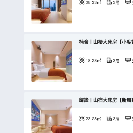
28-33㎡
3層
楠舍丨山棲大床房【小度
18-23㎡
3層
歸謐丨山宿大床房【新風
23-28㎡
3層