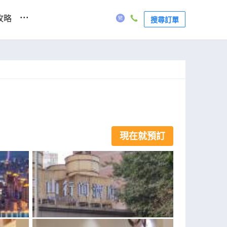
...
攻略
搜尋訂單
現在就預訂