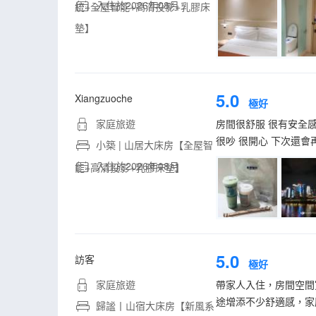
入住於2026年08月
統+全屋智能+高清投影+乳膠床
墊】
5.0
Xiangzuoche
極好
家庭旅遊
房間很舒服 很有安全感
很吵 很開心 下次還會
小築 | 山居大床房【全屋智
入住於2026年08月
能+高清投影+乳膠床墊】
5.0
訪客
極好
家庭旅遊
帶家人入住，房間空間
途增添不少舒適感，家
歸謐丨山宿大床房【新風系