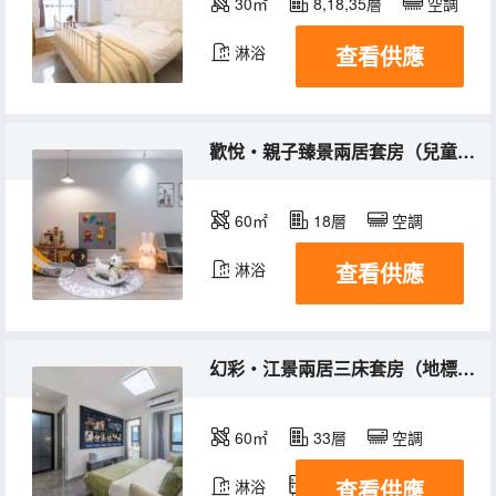
30㎡
8,18,35層
空調
查看供應
淋浴
歡悅・親子臻景兩居套房（兒童樂園+洗衣機+冰箱）
60㎡
18層
空調
查看供應
淋浴
幻彩・江景兩居三床套房（地標夜景+巨幕投影+洗衣機冰箱）
60㎡
33層
空調
查看供應
淋浴
冰箱