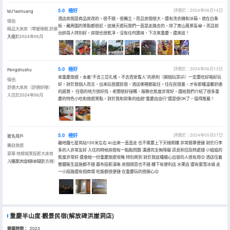
5.0
極好
評價於：2024年06月14日
MJ*laohuang
酒店房間是商品房改的，很不錯，很獨立，而且房間很大，還有洗衣機和冰箱。就在白象
情侶
街，離周圍的景點都很近，這幾天遊玩我們一直是走路去的，除了南山風景區😂。而且前
精品大床房（零壓睡眠.舒適
台帥哥人特別好，房間也很乾凈，沒有任何異味，下次來重慶，還來這！
大床）
入住於2024年06月
5.0
極好
評價於：2024年06月13日
Pengshushu
來重慶旅遊，本着“不去三亞扎堆，不去西安看人”的原則（開個玩笑🤣）一定要吃好喝好玩
情侶
好。對於我個人而言，出來玩首選民宿，酒店哪裡都能住。住在民宿裏，才有那種温馨舒適
舒適大床房（舒適好睡）
的感覺。 住宿的地方很好找，老闆很好接觸，服務也態度非常好，還給我們介紹了很多重
入住於2024年06月
慶的特色小吃和旅遊景點。對於我和對象的這趟“重慶自由行”還是很OK了。值得推薦！
5.0
極好
評價於：2024年05月27日
匿名用戶
離地鐵七星崗站150米左右 4c出來一直直走 也不需要上下天梯爬樓 非常簡單便捷 對於行李
獨自旅遊
多的人非常友好 入住的時候房間有一點點問題 溝通完全無障礙 訊息秒回及時處理 小姐姐的
豪華·地標城景投影大床房
態度非常好 還會給一份重慶旅遊攻略 特別周到 對於我這種隨心出發的人很有用😊 酒店住着
（獨享大空間·冰箱洗衣機）
入住於2024年05月
整體衞生設施都不錯 幕布投影清晰 房間隔音也不錯 樓下有便利店 水果店 還有蜜雪冰城 走
一小段路還有個商場 吃飯都很便捷 在重慶玩的很開心😌
重慶半山度·觀景民宿(解放碑洪崖洞店)
開業時間：
2023