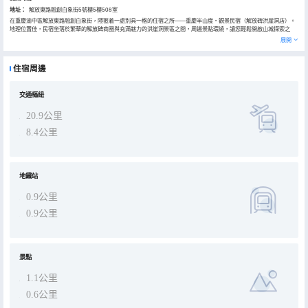
地址：
解放東路融創白象街5號樓5樓508室
在重慶渝中區解放東路融創白象街，隱匿着一處別具一格的住宿之所——重慶半山度・觀景民宿（解放碑洪崖洞店）。
地理位置佳，民宿坐落於繁華的解放碑商圈與充滿魅力的洪崖洞景區之間，周邊景點環繞，讓您輕鬆開啟山城探索之
旅。步行片刻，就能抵達解放碑，感受這座城市的精神地標散發的獨特魅力，穿梭於林立的高樓大廈間，體驗現代都市
展開
的繁華熱鬧。轉身前往洪崖洞，那獨特的巴渝傳統建築風格結合現代燈光設計，夜幕降臨時，璀璨燈光與江水交相輝
映，美不勝收。民宿的每一間房都精心設計，透過寬敞的窗戶，或是站在專屬的觀景陽台上，您可以將重慶的江景、山
景、城市景觀盡收眼底。清晨，陽光灑在江面上，波光粼粼，喚醒您美好的一天；夜晚，華燈初上，城市的霓虹燈光閃
住宿周邊
爍，勾勒出一幅絢麗的夜景畫卷，讓您沉浸在這迷人的氛圍中。在設施配備上，半山度・觀景民宿也毫不含糊。房間內
配備了高品質的床品，柔軟舒適，讓您擁有甜美的睡眠。獨立衞浴設施齊全，24小時熱水供應，還有貼心準備的洗漱用
品，滿足您的日常需求。客廳裏設有舒適的沙發、智能電視，讓您在休息之餘可以盡情放鬆娛樂。民宿的服務更是貼心
周到。熱情好客的工作人員，為您提供全方位的幫助。無論是幫忙規劃旅遊行程，推薦當地特色美食，還是解決您在住
交通樞紐
宿過程中遇到的任何問題，他們都能及時響應，讓您感受到家一般的温暖。還可以提供行李寄存服務，讓您的出行更加
便捷無憂。選擇重慶半山度・觀景民宿（解放碑洪崖洞店），就是選擇在重慶的繁華中心擁有一個温馨舒適的家，在這
20.9公里
裏，您不僅能享受優質的住宿體驗，還能深入感受這座城市的獨特魅力，留下一段難忘的山城記憶。
8.4公里
地鐵站
0.9公里
0.9公里
景點
1.1公里
0.6公里