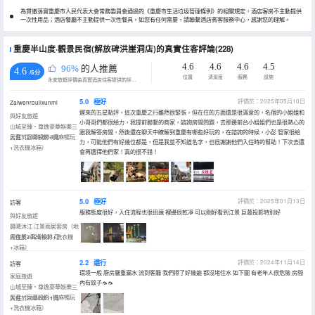
為貫徹落實重慶市人民代表大會常務委員會通過的《重慶市生活垃圾管理條例》的相關規定，酒店客房不主動提供
一次性用品；酒店餐廳不主動提供一次性餐具。如您有任何需要，請聯繫酒店賓客服務中心，感謝您的理解。
重慶半山度·觀景民宿(解放碑洪崖洞店)的真實住客評論(228)
4.6
4.6
4.6
4.5
96%
的人推薦
4.6
/5分
位置
清潔度
服務
設施
永安旅遊評價由真實酒店住客提供的評價。
5.0
極好
評價於：2025年05月10日
Zaiwenroulixunmi
遲來的五星點評，這次重慶之行雖然很緊張，但在住的方面還是很滿意的，名宿的小姐姐和
與好友旅遊
小哥哥們都很給力，我提前聯繫的商家，諮詢房間問題，去那邊前台小姐姐們也是很熱心的
山城至臻・尊逸豪華娛樂三
跟我解答房間，然後還在聊天中瞭解到重慶有哪些好玩的，在諮詢的時候，小彭 管家很給
居套（巨幕投影+機麻暢玩
入住於2025年03月
力，可能他們有好幾位都是，但是我並不知道名字，也很謝謝他們入住時的幫助！下次去還
+洗衣機冰箱）
會再選擇他們家！真的很不錯！
5.0
極好
評價於：2025年01月13日
訪客
服務態度很好，入住流程也很迅速 裡邊很乾凈 可以剛好看到江景 巨幕投影特別好
與好友旅遊
晨曦沐江·江景兩居套房（地
標夜景+高清投影+洗衣機
入住於2025年01月
+冰箱）
2.2
還行
評價於：2024年11月14日
訪客
環境一般 廚房嚴重漏水 流到客廳 我們擦了好幾遍 都沒堵住水 如下圖 有老年人很危險 房間
家庭旅遊
內有蚊子🦟🦟
山城至臻・尊逸豪華娛樂三
居套（巨幕投影+機麻暢玩
入住於2024年11月
+洗衣機冰箱）