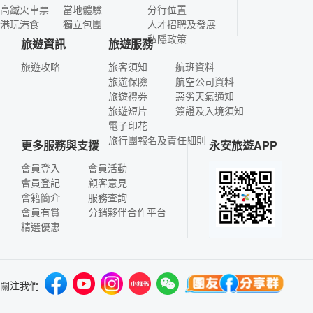
高鐵火車票
當地體驗
分行位置
港玩港食
獨立包團
人才招聘及發展
私隱政策
旅遊資訊
旅遊服務
旅遊攻略
旅客須知
航班資料
旅遊保險
航空公司資料
旅遊禮券
惡劣天氣通知
旅遊短片
簽證及入境須知
電子印花
旅行團報名及責任細則
更多服務與支援
永安旅遊APP
會員登入
會員活動
會員登記
顧客意見
會籍簡介
服務查詢
會員有賞
分銷夥伴合作平台
精選優惠
關注我們