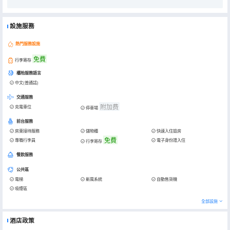
設施服務
熱門服務設施
免費
行李寄存
櫃枱服務語言
中文(普通話)
交通服務
附加费
充電車位
停車場
前台服務
房東接待服務
儲物櫃
快速入住退房
免費
專職行李員
電子身份證入住
行李寄存
餐飲服務
公共區
電梯
新風系統
自動售貨機
吸煙區
全部設施
酒店政策