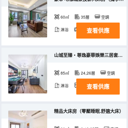
60㎡
35層
空調
查看供應
淋浴
電視機
冰箱
山城至臻・尊逸豪華娛樂三居套（巨幕投影+機麻暢玩+洗衣機冰箱）
85㎡
24,26層
空調
查看供應
淋浴
冰箱
精品大床房（零壓睡眠.舒適大床）