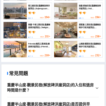
Ya Dong))
宿江緣民宿(重慶解放碑洪
渝裏·都會民宿(重慶解放碑
崖洞店) (Sujiangyuan
洪崖洞店) (Yuli
Homestay (Chongqing
Metropolitan
Jiefangbei
Homestay(Chongqing
Hongyadong Store))
Jiefangbei Hongya
194+
194+
HKD
HKD
4.6
/ 5
4.8
/ 5
Branch))
與暮·千尋江景民宿(重慶解
漫萱裏·江景民宿(重慶解放
放碑洪崖洞店) (Twilight
碑步行街洪崖洞店)
Seek·Qianxun
(Manxuanli · River View
Riverfront
Homestay (Chongqing
Homestay（Chongqing
Jiefangbei Pedestrian
211+
250+
HKD
HKD
4.7
/ 5
4.7
/ 5
Jiefangbei-
Street Hong Ya Dong))
Hongyadong）)
Friendly楠苑江景美宿(解
山隅間·觀景民宿(重慶解放
放碑洪崖洞店) (Friendly
碑步行街洪崖洞店)
Nanyuan Riverview
(Mountain Corner View
Homestay (Jiefangbei
B&B (Chongqing
Hongyadong Location))
Liberation Monument
210+
232+
HKD
HKD
4.7
/ 5
4.8
/ 5
Hongya Cave Branch))
常見問題
重慶半山度·觀景民宿(解放碑洪崖洞店)的入住和退房
時間是什麼？
重慶半山度·觀景民宿(解放碑洪崖洞店)是否提供早