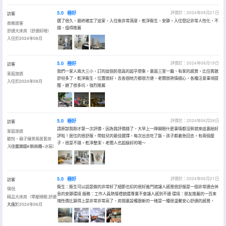
5.0
極好
評價於：2024年08月21日
訪客
選了很久，最終確定了這家，入住後非常滿意，乾淨衞生，安靜。入住登記非常人性化，不
商務旅客
錯，值得推薦
舒適大床房（舒適好睡）
入住於2024年08月
5.0
極好
評價於：2024年08月19日
訪客
我們一家人兩大三小，訂的這個民宿真的超乎想象，裏面三室一廳，有家的感覺，比住賓館
家庭旅遊
舒坦多了，乾淨衞生，位置很好，去各個地方都很方便，老闆很熱情細心，各種注意事項提
入住於2024年08月
醒，避了很多坑，強烈推薦
5.0
極好
評價於：2024年06月28日
訪客
請原諒我剛才第一次評價，因為我評價錯了，大早上一睜開眼什麼事情都沒幹就來這裏給好
家庭旅遊
評啦！居住的很舒服，帶娃兒的最佳選擇，每次出去吃了飯，孩子都着急回去。有兩個屋
歡悅・親子臻景兩居套房
子，很是不錯。乾淨整潔。老闆人也超級好的哦～
（小童樂園+洗衣機+冰箱）
入住於2024年06月
5.0
極好
評價於：2024年06月21日
訪客
衞生：衞生可以説是做的非常好了細節也扣的很好進門就讓人感覺很舒服是一個非常適合休
情侶
息的安靜環境 服務：工作人員熱情禮貌還專業不會讓人感到不適 環境：朋友推薦的一百來
精品大床房（零壓睡眠.舒適
塊性價比算得上是非常非常高了，房間裏設備跟新的一樣是一種很温馨安心舒適的感覺，
大床）
入住於2024年06月