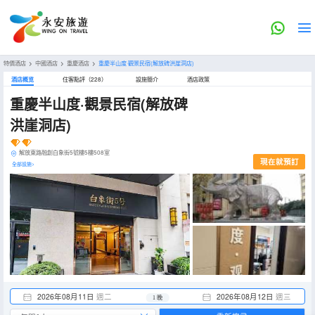
特價酒店
>
中國酒店
>
重慶酒店
>
重慶半山度·觀景民宿(解放碑洪崖洞店)
酒店概览
住客點評（228）
設施簡介
酒店政策
重慶半山度·觀景民宿(解放碑
洪崖洞店)
解放東路融創白象街5號樓5樓508室
現在就預訂
全部設施>
2026年08月11日
週二
2026年08月12日
週三
1 晚