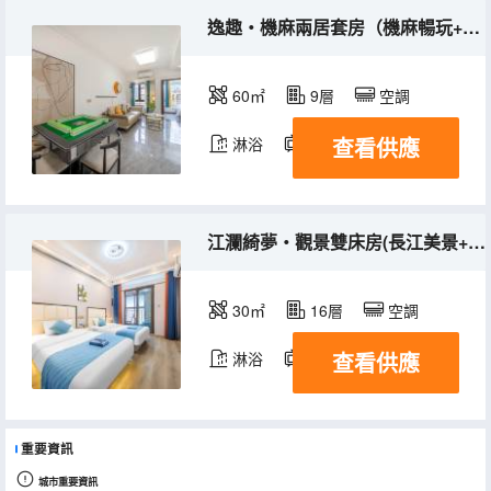
逸趣・機麻兩居套房（機麻暢玩+洗衣機+冰箱）
60㎡
9層
空調
查看供應
淋浴
電視機
冰箱
江瀾綺夢・觀景雙床房(長江美景+高清電視+冰箱）
30㎡
16層
空調
查看供應
淋浴
電視機
重要資訊
城市重要資訊