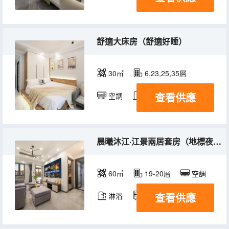
舒適大床房（舒適好睡）
30㎡
6,23,25,35層
查看供應
空調
淋浴
電視機
晨曦沐江·江景兩居套房（地標夜景+高清投影+洗衣機+冰箱）
60㎡
19-20層
空調
查看供應
淋浴
冰箱