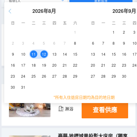
重新搜尋
2026年8月
2026年9月
江畔暖居・温馨三居家庭套房（機麻暢玩+乾濕分離+洗衣機冰箱+智能馬桶）
日
一
二
三
四
五
六
日
一
二
三
四
1
1
2
3
85㎡
9,29層
空調
2
3
4
5
6
7
8
6
7
8
9
10
查看供應
淋浴
電視機
冰箱
9
10
11
12
13
14
15
13
14
15
16
17
16
17
18
19
20
21
22
20
21
22
23
24
親子·城景兩居套房
23
24
25
26
27
28
29
27
28
29
30
30
31
60㎡
18層
空調
*所有入住退房日期均為目的地日期
查看供應
淋浴
豪華·地標城景投影大床房（獨享大空間·冰箱洗衣機）