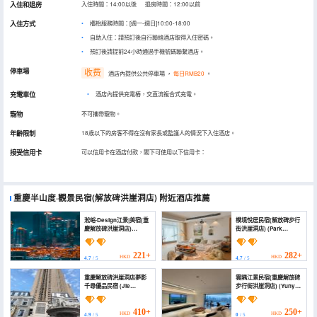
入住和退房
入住時間：14:00以後 退房時間：12:00以前
入住方式
櫃枱服務時間：[週一-週日]10:00-18:00
自助入住：請預訂後自行聯絡酒店取得入住密碼。
預訂後請提前24小時通過手機號碼聯繫酒店。
停車場
收费
酒店內提供公共停車場
，
每日RMB20
。
充電車位
•
酒店內提供充電樁，交直流複合式充電。
寵物
不可攜帶寵物。
年齡限制
18歲以下的房客不得在沒有家長或監護人的情況下入住酒店。
接受信用卡
可以信用卡在酒店付款，閣下可使用以下信用卡：
重慶半山度·觀景民宿(解放碑洪崖洞店)
附近酒店推薦
淞峪·Design江景|美宿(重
樸境悅居民宿(解放碑步行
慶解放碑洪崖洞店)
街洪崖洞店) (Park
(Songyu · Design River
Jingyue Juzhuju
View | Meisu
(Jiefangbei Pedestrian
(Chongqing Monument
Street Hongyadong
221+
282+
HKD
HKD
4.7
/ 5
4.7
/ 5
to the people's
Branch))
Liberation Hongyadong
重慶解放碑洪崖洞店夢影
雲隅江景民宿(重慶解放碑
Store))
千尋優品民宿 (Jie
步行街洪崖洞店) (Yunyu
Fangbei Hongyadong
River View Homestay
Juman Yinying
(Chongqing Jiefangbei
Riverview Hotel-style)
Pedestrian Street Hong
410+
250+
HKD
HKD
4.9
/ 5
0
/ 5