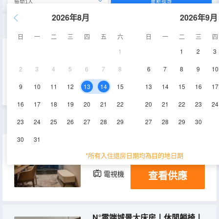
重新搜尋
2026年8月
2026年9月
N°半島舒適大床房丨羽絨被丨重慶城市景觀
日
一
二
三
四
五
六
日
一
二
三
四
1
1
2
3
35-38㎡
12-15層
空調
2
3
4
5
6
7
8
6
7
8
9
10
查看供應
電視機
冰箱
9
10
11
12
13
14
15
13
14
15
16
17
16
17
18
19
20
21
22
20
21
22
23
24
N°動感娛享大床房丨瑋蘭床墊丨乾濕分離丨一次性面巾
23
24
25
26
27
28
29
27
28
29
30
30
31
35-38㎡
12-27層
空調
*所有入住退房日期均為目的地日期
查看供應
電視機
冰箱
N°雲端城景大床房丨休閒躺椅丨躺着看網紅地標城景