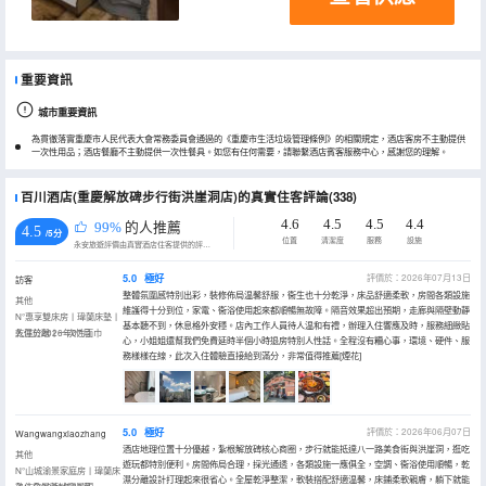
重要資訊
城市重要資訊
為貫徹落實重慶市人民代表大會常務委員會通過的《重慶市生活垃圾管理條例》的相關規定，酒店客房不主動提供
一次性用品；酒店餐廳不主動提供一次性餐具。如您有任何需要，請聯繫酒店賓客服務中心，感謝您的理解。
百川酒店(重慶解放碑步行街洪崖洞店)的真實住客評論(338)
4.6
4.5
4.5
4.4
99%
的人推薦
4.5
/5分
位置
清潔度
服務
設施
永安旅遊評價由真實酒店住客提供的評價。
5.0
極好
評價於：2026年07月13日
訪客
整體氛圍感特別出彩，裝修佈局温馨舒服，衞生也十分乾淨，床品舒適柔軟，房間各類設施
其他
維護得十分到位，家電、衞浴使用起來都順暢無故障。隔音效果超出預期，走廊與隔壁動靜
N°惠享雙床房丨瑋蘭床墊丨
基本聽不到，休息格外安穩。店內工作人員待人温和有禮，辦理入住響應及時，服務細緻貼
乾濕分離丨一次性面巾
入住於2026年07月
心，小姐姐還幫我們免費延時半個小時退房特別人性話。全程沒有糟心事，環境、硬件、服
務樣樣在線，此次入住體驗直接給到滿分，非常值得推薦[煙花]
5.0
極好
評價於：2026年06月07日
Wangwangxiaozhang
酒店地理位置十分優越，紮根解放碑核心商圈，步行就能抵達八一路美食街與洪崖洞，逛吃
其他
遊玩都特別便利。房間佈局合理，採光通透，各類設施一應俱全，空調、衞浴使用順暢，乾
N°山城渝景家庭房丨瑋蘭床
濕分離設計打理起來很省心。全屋乾淨整潔，軟裝搭配舒適温馨，床鋪柔軟親膚，躺下就能