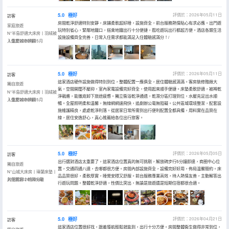
5.0
極好
評價於：2026年05月11日
訪客
房間乾淨舒適特別安靜，床鋪柔軟超好睡，設施齊全，前台服務熱情貼心有求必應。出門遊
家庭旅遊
玩特別省心，緊鄰地鐵口，搭乘地鐵出行十分便捷，逛吃遊玩出行都超方便。酒店各類生活
N°半島舒適大床房丨羽絨被
設施設備齊全完善，日常入住需求都能滿足入住體驗感滿分！/
丨重慶城市景觀
入住於2026年05月
5.0
極好
評價於：2026年05月11日
訪客
這家酒店硬件設施做得特別到位，整體配置一應俱全，居住體驗感滿滿。客房裝修雅緻大
獨自旅遊
氣，空間開闊不壓抑，室內家電設備完好齊全，使用起來順手便捷。床墊柔軟舒適，被褥乾
N°半島舒適大床房丨羽絨被
淨親膚，能徹底卸下旅途疲憊。獨立衞浴乾淨通透，乾濕分區打理到位，水壓充足出水順
丨重慶城市景觀
入住於2026年05月
暢。全屋照明柔和温馨，無線網網速飛快，追劇辦公毫無阻礙。公共區域環境整潔，配套設
施維護精良，處處乾淨利落。從居家日常所需到出行便利配置全都具備，用料實在品質在
線，居住安逸舒心，真心推薦給各位出行旅客。
5.0
極好
評價於：2026年05月05日
訪客
出行選對酒店太重要了，這家酒店位置真的無可挑剔，解放碑步行5分鐘即達，商圈中心位
獨自旅遊
置，交通四通八達，去哪都很方便。房間內部設施齊全，設備完好好用，佈局温馨簡約。床
N°山城大床房丨瑋蘭床墊丨
品品質很好，柔軟厚實，睡覺安穩又舒服。前台服務專業高效，待人熱情友善，主動解答出
封閉飄窗丨乾濕分離
入住於2026年05月
行遊玩問題。整體乾淨舒適，性價比突出，無論是旅遊還是短期住宿都很合適。
5.0
極好
評價於：2026年04月21日
訪客
這家酒店位置很好找，跟着導航輕鬆就能到，出行十分方便。房間整體衞生做得非常到位，