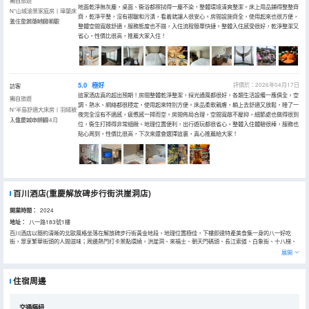
獨自旅遊
地面乾淨無灰塵，桌面、衞浴都擦拭得一塵不染，整體環境清爽整潔。床上用品鋪得整整齊
N°山城渝景家庭房丨瑋蘭床
齊，乾淨平整，沒有褶皺和污漬，看着就讓人很安心。房間設施齊全，使用起來也很方便，
墊丨全景落地窗景觀
入住於2026年04月
整體空間寬敞舒適。服務態度也不錯，入住流程簡單快捷。整體入住感受很好，乾淨整潔又
省心，性價比很高，推薦大家入住！
5.0
極好
評價於：2026年04月17日
訪客
這家酒店真的超出預期！房間整體乾淨整潔，採光通風都很好，各類生活設備一應俱全，空
獨自旅遊
調、熱水、網絡都很穩定，使用起來特別方便。床品柔軟親膚，躺上去舒適又放鬆，睡了一
N°半島舒適大床房丨羽絨被
夜完全沒有不適感，疲憊感一掃而空。房間佈局合理，空間寬敞不壓抑，細節處也做得很到
丨重慶城市景觀
入住於2026年04月
位，衞生打掃得非常細緻。地理位置便利，出行遊玩都很省心。整體入住體驗很棒，服務也
貼心周到，性價比很高，下次來還會選擇這裏，真心推薦給大家！
百川酒店(重慶解放碑步行街洪崖洞店)
開業時間：
2024
地址：
八一路183號1樓
百川酒店以簡約清晰的北歐風格坐落在解放碑步行街黃金地段，地理位置極佳，下樓即達特產美食集一身的八一好吃
街，眾享繁華街頭的人間滋味；周邊熱門打卡景點環繞，洪崖洞、來福士、朝天門碼頭、長江索道、白象街、十八梯、
山城步道等均步行可達，更有多條公交地鐵線路滿足出行需求；客房設計獨特時尚，配套設施乾淨齊全；好時光可以一
展開
分為二，一半給予旅途中的自己，一半給予暫停旅遊中的自己，在寬敞明亮的房間裏，躺在舒適柔軟的床上，享受着暫
停旅途的時光，夢中情屋沉浸歲月靜好，計劃着下一站，今日你不再是往日的過客，而是城市的主人。百川酒店從入住
細節到場域感受，謹慎打磨每一個服務環節，用心為每位抵達的友人們提供真誠且有温度的“儀式感”專屬服務，帶給您
住宿周邊
每一次下榻都是回家的舒心體驗，希望來到酒店的每位客人在這裏都能感受身心的自在鬆弛。
交通樞紐