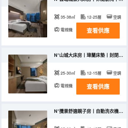
35-38㎡
12-25層
空調
查看供應
電視機
冰箱
N°山城大床房丨瑋蘭床墊丨封閉飄窗丨乾濕分離
25-30㎡
12-15層
空調
查看供應
電視機
N°攬景舒適親子房丨自動洗衣機丨全景落地窗景觀