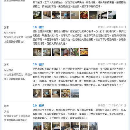
墊丨全景落地窗景觀
入住於2026年06月
卸下疲憊。工作人員服務貼心，辦理流程高效快捷。綜合地段、硬件與服務來看，整體體驗
感極佳，價格也很實在，來重慶遊玩入住這裏，是非常不錯的選擇。
5.0
極好
評價於：2026年06月03日
訪客
選對位置真的能提升整趟出行體驗！這家酒店地處核心區域，各大打卡地近在咫尺，散步就
與好友旅遊
能抵達。周邊煙火氣十足，吃喝玩樂一站式搞定，完全不用為出行路線發愁。房間採光和隔
N°半島舒適大床房丨羽絨被
音都不錯，佈置温馨乾淨，住得安逸。依託絕佳的區位優勢，省去了不少通勤時間，旅途變
丨重慶城市景觀
入住於2026年05月
得輕鬆愜意，值得大家前來入住。
5.0
極好
評價於：2026年05月19日
訪客
酒店地理位置真的太優越了，出行遊玩十分便捷，緊鄰熱門商圈，步行就能抵達各大景點，
家庭旅遊
逛街覓食都特別方便，周邊交通四通八達，打車乘車都省心省力。店內配套設施齊全完善，
N°山城渝景家庭房丨瑋蘭床
客房乾淨整潔通透，採光視野俱佳，床鋪柔軟舒適，休息體驗極佳。衞浴乾濕分離設計合
墊丨全景落地窗景觀
入住於2026年05月
理，日常用品一應俱全，家電設備完好好用，居住舒適度拉滿。整體環境安靜雅緻，服務貼
心周到，不管是短途出行還是商務入住都很合適，性價比超高，真心推薦大家前來入住！
5.0
極好
評價於：2026年05月13日
訪客
酒店設施完善又齊全，房間佈局規整合理，採光通風特別好，環境衞生做得十分到位。床品
其他
軟糯親膚，衞浴設備嶄新整潔👏，洗漱用品一應俱全。公共區域雅緻大氣，各項配套完善，
N°惠享雙床房丨瑋蘭床墊丨
細節盡顯用心，入住體驗舒適愜意，非常值得推薦✨✨
乾濕分離丨一次性面巾
入住於2026年05月