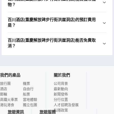
物？
百川酒店(重慶解放碑步行街洪崖洞店)的預訂費用
是？
百川酒店(重慶解放碑步行街洪崖洞店)能否免費取
消？
我們的產品
關於我們
旅行團
機票
公司背景
酒店
自由行
最新動向
郵輪
船票
新聞發佈
高鐵火車票
當地體驗
分行位置
港玩港食
獨立包團
人才招聘及發展
私隱政策
旅遊資訊
旅遊服務