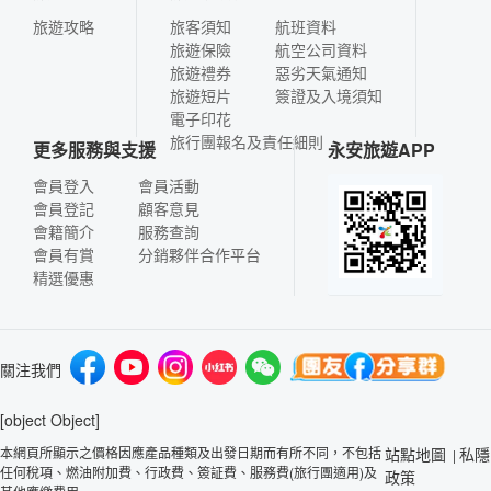
旅遊攻略
旅客須知
航班資料
旅遊保險
航空公司資料
旅遊禮券
惡劣天氣通知
旅遊短片
簽證及入境須知
電子印花
旅行團報名及責任細則
更多服務與支援
永安旅遊APP
會員登入
會員活動
會員登記
顧客意見
會籍簡介
服務查詢
會員有賞
分銷夥伴合作平台
精選優惠
關注我們
[object Object]
本網頁所顯示之價格因應產品種類及出發日期而有所不同，不包括
站點地圖
私隱
|
任何稅項、燃油附加費、行政費、簽証費、服務費(旅行團適用)及
政策