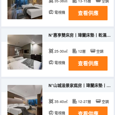
35-38㎡
13-15層
空調
查看供應
電視機
冰箱
N°惠享雙床房丨瑋蘭床墊丨乾濕分離丨一次性面巾
25-30㎡
12層
空調
查看供應
電視機
N°山城渝景家庭房丨瑋蘭床墊丨全景落地窗景觀
35-40㎡
12-27層
空調
查看供應
電視機
冰箱