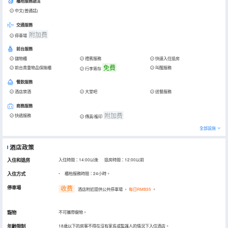
櫃枱服務語言
中文(普通話)
交通服務
附加费
停車場
前台服務
儲物櫃
禮賓服務
快速入住退房
免費
前台貴重物品保險櫃
叫醒服務
行李寄存
餐飲服務
酒店禁酒
大堂吧
送餐服務
商務服務
附加费
快遞服務
傳真/複印
全部設施
酒店政策
入住和退房
入住時間：14:00以後 退房時間：12:00以前
入住方式
櫃枱服務時間：24小時。
停車場
收费
酒店附近提供公共停車場
，
每日RMB35
。
寵物
不可攜帶寵物。
年齡限制
18歲以下的房客不得在沒有家長或監護人的情況下入住酒店。