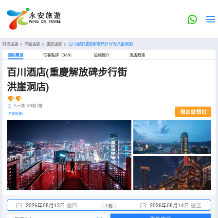
特價酒店
>
中國酒店
>
重慶酒店
>
百川酒店(重慶解放碑步行街洪崖洞店)
酒店概览
住客點評（338）
設施簡介
酒店政策
百川酒店(重慶解放碑步行街
洪崖洞店)
八一路183號1樓
現在就預訂
全部設施>
2026年08月13日
週四
2026年08月14日
週五
1 晚