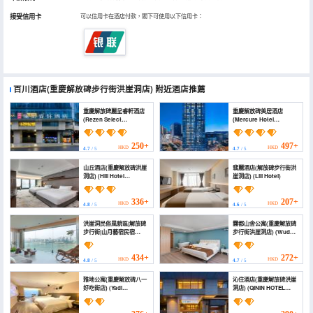
接受信用卡
可以信用卡在酒店付款，閣下可使用以下信用卡：
百川酒店(重慶解放碑步行街洪崖洞店)
附近酒店推薦
重慶解放碑麗呈睿軒酒店
重慶解放碑美居酒店
(Rezen Select
(Mercure Hotel
Chongqing Jiefangbei)
Chongqing Jiefangbei)
250+
497+
HKD
HKD
4.7
/ 5
4.7
/ 5
山丘酒店(重慶解放碑洪崖
翡麗酒店(解放碑步行街洪
洞店) (Hill Hotel
崖洞店) (Lili Hotel)
(Chongqing Jiefangbei
Hongyadong Branch))
336+
207+
HKD
HKD
4.8
/ 5
4.6
/ 5
洪崖洞民俗風貌區|解放碑
霧都山舍公寓(重慶解放碑
步行街|山月藝宿民宿
步行街洪崖洞店) (Wudu
(Jiefangbei Shanyue
Shanshe Apartment
Homestay)
(Chongqing Jiefangbei
Pedestrian Street Hong
434+
272+
HKD
HKD
4.8
/ 5
4.7
/ 5
Ya Dong))
雅地公寓(重慶解放碑八一
沁住酒店(重慶解放碑洪崖
好吃街店) (Yadi
洞店) (QININ HOTEL
Apartment (Chongqing
(Chongqing Jiefangbei
Jiefangbei Bayi Haochi
Hongyadong Branch))