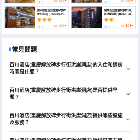
Street Store))
376+
290+
HKD
HKD
4.8
/ 5
4.6
/ 5
如家精選酒店(重慶解放碑
瑞擇酒店(重慶解放碑步行
步行街店) (Homeinn Plus
街洪崖洞店) (Ruize Hotel
Hotel (Chongqing
(Chongqing Jiefangbei
Jiefangbei Pedestrian
Pedestrian Street))
Street))
306+
152+
HKD
HKD
4.6
/ 5
4.6
/ 5
常見問題
百川酒店(重慶解放碑步行街洪崖洞店)的入住和退房
時間是什麼？
百川酒店(重慶解放碑步行街洪崖洞店)是否提供早
餐？
百川酒店(重慶解放碑步行街洪崖洞店)提供哪些設施
及服務？