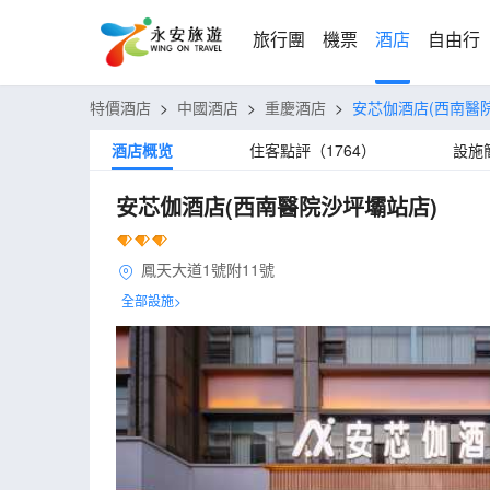
旅行團
機票
酒店
自由行
特價酒店
>
中國酒店
>
重慶酒店
>
安芯伽酒店(西南醫
酒店概览
住客點評（1764）
設施
安芯伽酒店(西南醫院沙坪壩站店)
鳳天大道1號附11號
全部設施>