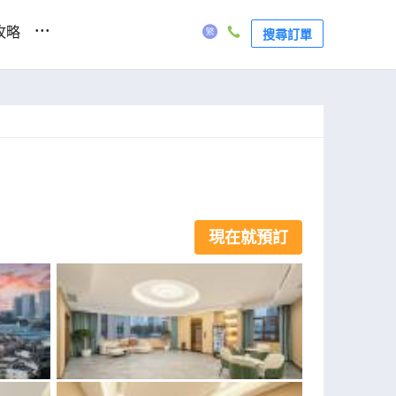
...
攻略
搜尋訂單
現在就預訂