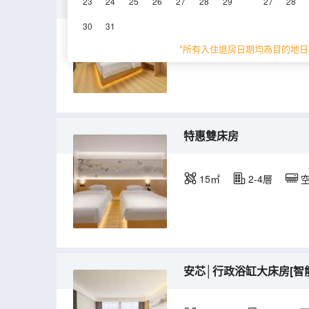
安芯│特惠大床房[智能客
23
24
25
26
27
28
29
27
28
30
31
15-25㎡
2-4層
*所有入住退房日期均為目的地日
特惠雙床房
15㎡
2-4層
安芯│行政浴缸大床房[智