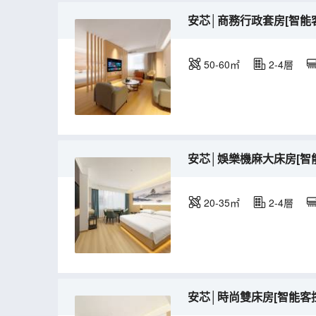
安芯│商務行政套房[智能
50-60㎡
2-4層
安芯│娛樂機麻大床房[智
20-35㎡
2-4層
安芯│時尚雙床房[智能客