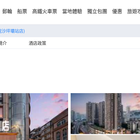
郵輪
船票
高鐵火車票
當地體驗
獨立包團
優惠
旅遊
院沙坪壩站店)
簡介
酒店政策