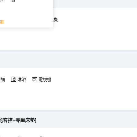
控+零壓床墊]
29
30
空調
淋浴
電視機
期
空調
淋浴
電視機
能客控+零壓床墊]