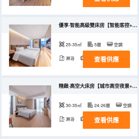
優享·智能高級雙床房【智能客控+小冰箱】
25-35㎡
5層
空調
查看供應
淋浴
電視機
冰箱
精緻·高空大床房【城市高空夜景+智能馬桶】
30-35㎡
24-26層
空調
查看供應
淋浴
電視機
冰箱