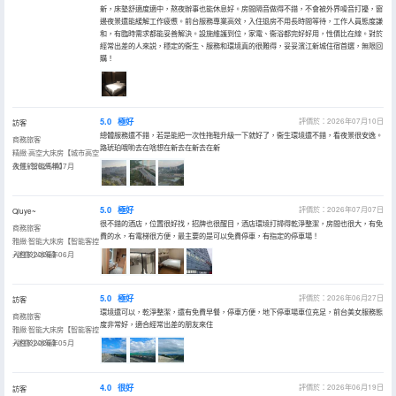
新，床墊舒適度適中，熬夜辦事也能休息好。房間隔音做得不錯，不會被外界噪音打擾，窗
邊夜景還能緩解工作疲憊。前台服務專業高效，入住退房不用長時間等待，工作人員態度謙
和，有臨時需求都能妥善解決。設施維護到位，家電、衞浴都完好好用，性價比在線。對於
經常出差的人來説，穩定的衞生、服務和環境真的很難得，妥妥濱江新城住宿首選，無限回
購！
5.0
極好
評價於：2026年07月10日
訪客
總體服務還不錯，若是能把一次性拖鞋升級一下就好了，衞生環境還不錯，看夜景很安逸。
商務旅客
路琥珀哦喲去在啥想在新去在新去在新
精緻·高空大床房【城市高空
夜景+智能馬桶】
入住於2026年07月
5.0
極好
評價於：2026年07月07日
Qiuye~
很不錯的酒店，位置很好找，招牌也很醒目，酒店環境打掃得乾淨整潔，房間也很大，有免
商務旅客
費的水，有電梯很方便，最主要的是可以免費停車，有指定的停車場！
雅緻·智能大床房【智能客控
+迷你小冰箱】
入住於2026年06月
5.0
極好
評價於：2026年06月27日
訪客
環境還可以，乾淨整潔，還有免費早餐，停車方便，地下停車場車位充足，前台美女服務態
商務旅客
度非常好，適合經常出差的朋友來住
雅緻·智能大床房【智能客控
+迷你小冰箱】
入住於2026年05月
4.0
很好
評價於：2026年06月19日
訪客