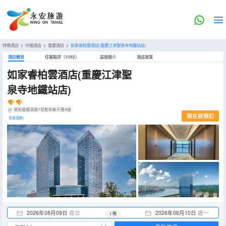
特價酒店
>
中國酒店
>
重慶酒店
>
如家睿柏雲酒店(重慶江津聖泉寺地鐵站店)
酒店概览
住客點評（1092）
設施簡介
酒店政策
如家睿柏雲酒店(重慶江津聖
泉寺地鐵站店)
泉街道檀溪路1號乾和新天匯A座
現在就預訂
全部設施>
2026年08月09日
週日
2026年08月10日
週一
1 晚