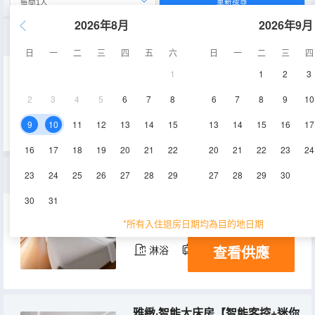
重新搜尋
2026年8月
2026年9月
豪華·江景智能雙床房【一線江景+高空夜景+智能客控】
日
一
二
三
四
五
六
日
一
二
三
四
1
1
2
3
30-35㎡
24-26層
空調
2
3
4
5
6
7
8
6
7
8
9
10
查看供應
淋浴
電視機
冰箱
9
10
11
12
13
14
15
13
14
15
16
17
16
17
18
19
20
21
22
20
21
22
23
24
親子·智能家庭房【小冰箱+城市夜景】
23
24
25
26
27
28
29
27
28
29
30
30
31
35-45㎡
5層
空調
*所有入住退房日期均為目的地日期
查看供應
淋浴
電視機
冰箱
雅緻·智能大床房【智能客控+迷你小冰箱】