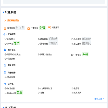
設施服務
熱門服務設施
附加费
免費
叫醒服務
接機服務
行李寄存
交通服務
附加费
附加费
充電車位
接機服務
送機服務
免費
附加费
附加费
停車場
接站服務
送站服務
前台服務
免費
電子身份證入住
快速入住退房
行李寄存
叫醒服務
餐飲服務
商務服務
快遞服務
公共區
無煙樓層
公共區域禁煙
吸煙區
免費
電梯
新風系統
公用區wifi
全部設施
酒店政策