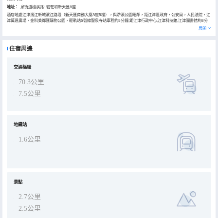
地址：
泉街道檀溪路1號乾和新天匯A座
酒店地處江津濱江新城濱江路段（新天匯商務大廈A座5樓），與滸溪公園毗鄰，距江津區政府，公安局，人民法院，江
津萬達廣場，金科美鄰匯購物公園，輕軌站5號線聖泉寺站車程約5分鐘;距江津行政中心,江津科技館,江津圖書館約8分
鐘車程，距離江津主城約3分鐘車程，距離雙福，德感、西彭工業園區均在20分鐘範圍內。地理位置優越，交通方便，
展開
酒店秉承顧客至上，以人為本的服務理念。酒店更有行李寄存，叫醒服務，有免費洗衣房服務、自助早餐廳、室內免費
停車場等。 客房內配有智能語音管家、全景落地窗，熱水系統幾秒即熱，超高清55寸大屏電視等，為您提供高性價比的
獨特享受，定能帶給您賓至如歸的入住體驗，及更能體驗江津區別樣的雅緻。
住宿周邊
交通樞紐
70.3公里
7.5公里
地鐵站
1.6公里
景點
2.7公里
2.5公里