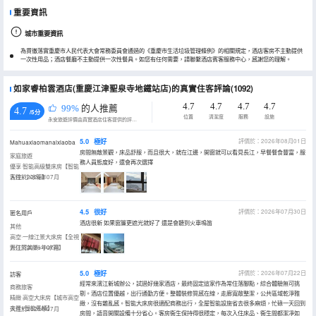
重要資訊
城市重要資訊
為貫徹落實重慶市人民代表大會常務委員會通過的《重慶市生活垃圾管理條例》的相關規定，酒店客房不主動提供
一次性用品；酒店餐廳不主動提供一次性餐具。如您有任何需要，請聯繫酒店賓客服務中心，感謝您的理解。
如家睿柏雲酒店(重慶江津聖泉寺地鐵站店)的真實住客評論(1092)
4.7
4.7
4.7
4.7
99%
的人推薦
4.7
/5分
位置
清潔度
服務
設施
永安旅遊評價由真實酒店住客提供的評價。
5.0
極好
評價於：2026年08月01日
Mahuaxiaomanaixiaoba
房間無敵景觀，床品舒服，而且很大，就在江邊，開窗就可以看見長江，早餐餐食豐富，服
家庭旅遊
務人員態度好，還會再次選擇
優享·智能高級雙床房【智能
客控+小冰箱】
入住於2026年07月
4.5
很好
評價於：2026年07月30日
匿名用戶
酒店很新 如果窗簾更遮光就好了 還是會聽到火車鳴笛
其他
高空·一線江景大床房【全視
野江河美景+小冰箱】
入住於2026年07月
5.0
極好
評價於：2026年07月22日
訪客
經常來濱江新城辦公，試過好幾家酒店，最終固定這家作為常住落腳點，綜合體驗無可挑
商務旅客
剔。酒店位置優越，出行通勤方便。整體裝修質感在線，走廊寬敞整潔，公共區域乾淨雅
精緻·高空大床房【城市高空
緻，沒有雜亂感。智能大床房很適配商務出行，全屋智能設施省去很多麻煩，忙碌一天回到
夜景+智能馬桶】
入住於2026年07月
房間，語音開關設備十分省心。客房衞生保持得很穩定，每次入住床品、衞生間都潔凈如