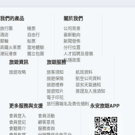
我們的產品
關於我們
旅行團
機票
公司背景
酒店
自由行
最新動向
郵輪
船票
新聞發佈
高鐵火車票
當地體驗
分行位置
港玩港食
獨立包團
人才招聘及發展
私隱政策
旅遊資訊
旅遊服務
旅遊攻略
旅客須知
航班資料
旅遊保險
航空公司資料
旅遊禮券
惡劣天氣通知
旅遊短片
簽證及入境須知
電子印花
旅行團報名及責任細則
更多服務與支援
永安旅遊APP
會員登入
會員活動
會員登記
顧客意見
會籍簡介
服務查詢
會員有賞
分銷夥伴合作平台