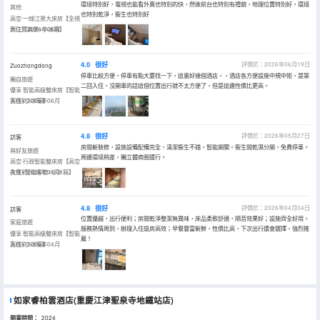
環境特別好，電視也能看外賣也特別的快，然後前台也特別有禮貌，地理位置特別好，環境
其他
也特別乾淨，衞生也特別好
高空·一線江景大床房【全視
野江河美景+小冰箱】
入住於2026年06月
4.0
很好
評價於：2026年06月19日
Zuozhongdong
停車比較方便，停車有點大要找一下，這裏好幾個酒店，，酒店各方便設施中規中矩，是第
獨自旅遊
二回入住，沒開車的話這個位置出行就不太方便了，但是這邊性價比更高。
優享·智能高級雙床房【智能
客控+小冰箱】
入住於2026年06月
4.8
很好
評價於：2026年05月27日
訪客
房間新裝修，設施設備配備完全，清潔衞生不錯，智能開關。衞生間乾濕分開，免費停車。
與好友旅遊
周邊環境稍差，獨立體商圈還行。
高空·行政智能雙床房【高空
夜景+智能客控+小冰箱】
入住於2026年05月
4.8
很好
評價於：2026年04月04日
訪客
位置優越，出行便利；房間乾淨整潔無異味，床品柔軟舒適，隔音效果好；設施齊全好用，
家庭旅遊
服務熱情周到，辦理入住退房高效；早餐豐富新鮮，性價比高，下次出行還會選擇，強烈推
優享·智能高級雙床房【智能
薦！
客控+小冰箱】
入住於2026年04月
如家睿柏雲酒店(重慶江津聖泉寺地鐵站店)
開業時間：
2024