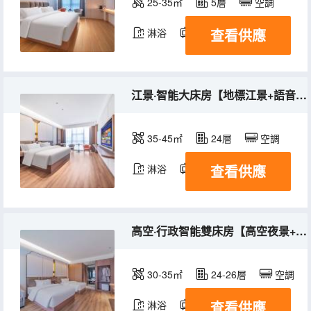
25-35㎡
5層
空調
查看供應
淋浴
電視機
冰箱
江景·智能大床房【地標江景+語音智能客控】
35-45㎡
24層
空調
查看供應
淋浴
電視機
冰箱
高空·行政智能雙床房【高空夜景+智能客控+小冰箱】
30-35㎡
24-26層
空調
查看供應
淋浴
電視機
冰箱