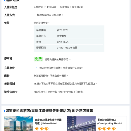
入住和退房
入住時間：14:00以後 退房時間：12:00以前
入住方式
櫃枱服務時間：24小時。
餐飲
酒店提供早餐。
早餐種類
西式, 中式
早餐形式
固定套餐
費用
CNY 18/人
營業時間
07:00 - 09:00 每天
停車場
免费
酒店內提供公共停車場
。
充電車位
•
酒店附近提供充電樁，交直流複合式充電。
寵物
允許攜帶寵物，不收取額外費用。
年齡限制
18歲以下的房客不得在沒有家長或監護人的情況下入住酒店。
接受信用卡
可以信用卡在酒店付款，閣下可使用以下信用卡：
如家睿柏雲酒店(重慶江津聖泉寺地鐵站店)
附近酒店推薦
嘉豪酒店(重慶聖泉寺地鐵
重慶江津萬怡酒店
站店) (Jiahao Hotel
(Courtyard by Marriott
(Chongqing
Chongqing Jiangjin)
Shengquansi Subway