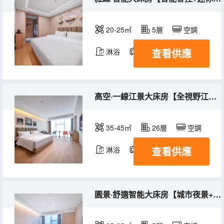
20-25㎡
5層
空調
查看供應
淋浴
電視機
冰箱
高空·一線江景大床房【全視野江河美景+小冰箱】
35-45㎡
26層
空調
查看供應
淋浴
電視機
園景·舒適智能大床房【城市夜景+智能客控+公園夜景】