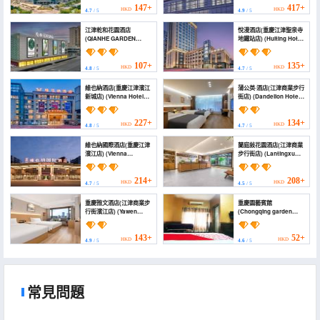
Station))
147+
417+
HKD
HKD
4.7
/ 5
4.9
/ 5
江津乾和花園酒店
悅漫酒店(重慶江津聖泉寺
(QIANHE GARDEN
地鐵站店) (Huiting Hotel
HOTEL)
(Jiangjin Wanda Plaza
Shengquansi Subway
Station))
107+
135+
HKD
HKD
4.8
/ 5
4.7
/ 5
維也納酒店(重慶江津濱江
蒲公英·酒店(江津商業步行
新城店) (Vienna Hotel
街店) (Dandelion Hotel
(Chongqing Jiangjin
(Jiangjin Commercial
Binjiang New Town
Pedestrian Street))
Branch))
227+
134+
HKD
HKD
4.8
/ 5
4.7
/ 5
維也納國際酒店(重慶江津
蘭庭敍花園酒店(江津商業
濱江店) (Vienna
步行街店) (Lantingxu
International Hotel
Hotel (Jiangjin
(Binjiang of Jiangjin,
Commercial Pedestrian
Chongqing))
Street))
214+
208+
HKD
HKD
4.7
/ 5
4.5
/ 5
重慶雅文酒店(江津商業步
重慶園藝賓館
行街濱江店) (Yawen
(Chongqing garden
Business Hostel)
hotel)
143+
52+
HKD
HKD
4.9
/ 5
4.6
/ 5
常見問題