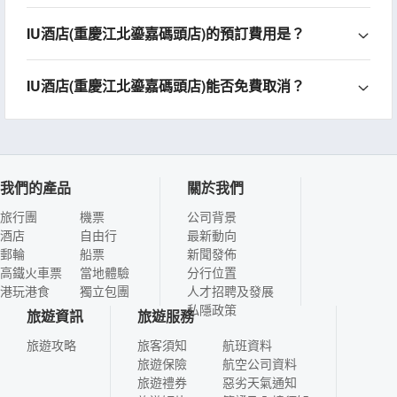
IU酒店(重慶江北鎏嘉碼頭店)的預訂費用是？
IU酒店(重慶江北鎏嘉碼頭店)能否免費取消？
我們的產品
關於我們
旅行團
機票
公司背景
酒店
自由行
最新動向
郵輪
船票
新聞發佈
高鐵火車票
當地體驗
分行位置
港玩港食
獨立包團
人才招聘及發展
私隱政策
旅遊資訊
旅遊服務
旅遊攻略
旅客須知
航班資料
旅遊保險
航空公司資料
旅遊禮券
惡劣天氣通知