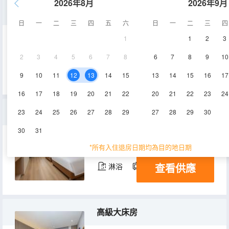
2026年8月
2026年9月
休閒大床房（觀影大床）
日
一
二
三
四
五
六
日
一
二
三
四
1
1
2
3
18-25㎡
3-4層
空調
2
3
4
5
6
7
8
6
7
8
9
10
查看供應
淋浴
電視機
9
10
11
12
13
14
15
13
14
15
16
17
16
17
18
19
20
21
22
20
21
22
23
24
豪華雙床房
23
24
25
26
27
28
29
27
28
29
30
30
31
20-30㎡
3-4層
空調
*所有入住退房日期均為目的地日期
查看供應
淋浴
電視機
高級大床房