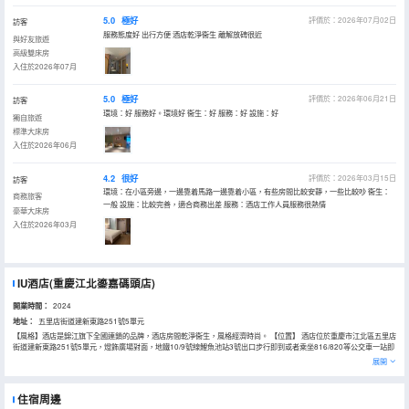
5.0
極好
評價於：2026年07月02日
訪客
服務態度好 出行方便 酒店乾淨衞生 離解放碑很近
與好友旅遊
高級雙床房
入住於2026年07月
5.0
極好
評價於：2026年06月21日
訪客
環境：好 服務好。環境好 衞生：好 服務：好 設施：好
獨自旅遊
標準大床房
入住於2026年06月
4.2
很好
評價於：2026年03月15日
訪客
環境：在小區旁邊，一邊靠着馬路一邊靠着小區，有些房間比較安靜，一些比較吵 衞生：
商務旅客
一般 設施：比較完善，適合商務出差 服務：酒店工作人員服務很熱情
豪華大床房
入住於2026年03月
IU酒店(重慶江北鎏嘉碼頭店)
開業時間：
2024
地址：
五里店街道建新東路251號5單元
【風格】酒店是錦江旗下全國連鎖的品牌，酒店房間乾淨衞生，風格經濟時尚。 【位置】 酒店位於重慶市江北區五里店
街道建新東路251號5單元，燈飾廣場對面，地鐵10/9號線鯉魚池站3號出口步行即到或者乘坐816/820等公交車一站即
達（五里店 華廈眼科站下車）。 【配套】 酒店附近交通便利，酒店設有棋牌套房、影音房、早餐廳、洗衣房等設施，
展開
房間寬敞明亮，部分房間為落地飄窗，更有wifi讓您可以暢遊網絡世界，舒適的席夢思床墊讓您體驗深度睡眠服務，專
業、貼心的服務無論是旅遊、休閒、商務出行的不二之選。 【周邊】 金融街融景中心、觀音橋步行街、九街“酒吧一條
街”、鎏嘉碼頭、重慶大劇院、1FS國金中心、重慶科技A館、解放碑、洪崖洞、朝天門碼頭、李子壩。 【交通樞紐】 重
住宿周邊
慶北站：10號線鯉魚池站直達 約20分鐘 江北機場：10號線鯉魚池站直達 約30分鐘 重慶西站：10號線鯉魚池站轉環線