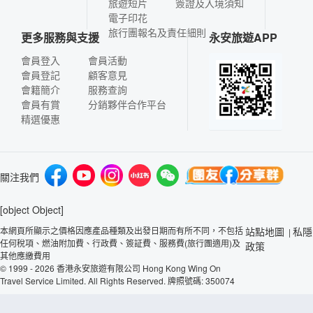
旅遊短片
簽證及入境須知
電子印花
旅行團報名及責任細則
更多服務與支援
永安旅遊APP
會員登入
會員活動
會員登記
顧客意見
會籍簡介
服務查詢
會員有賞
分銷夥伴合作平台
精選優惠
關注我們
[object Object]
本網頁所顯示之價格因應產品種類及出發日期而有所不同，不包括
站點地圖
私隱
|
任何稅項、燃油附加費、行政費、簽証費、服務費(旅行團適用)及
政策
其他應繳費用
© 1999 - 2026 香港永安旅遊有限公司 Hong Kong Wing On
Travel Service Limited. All Rights Reserved. 牌照號碼: 350074