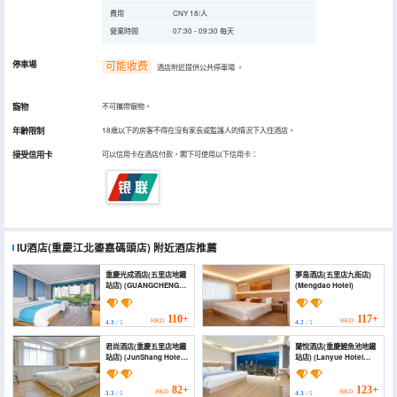
費用
CNY 18/人
營業時間
07:30 - 09:30 每天
停車場
可能收费
酒店附近提供公共停車場
。
寵物
不可攜帶寵物。
年齡限制
18歲以下的房客不得在沒有家長或監護人的情況下入住酒店。
接受信用卡
可以信用卡在酒店付款，閣下可使用以下信用卡：
IU酒店(重慶江北鎏嘉碼頭店)
附近酒店推薦
重慶光成酒店(五里店地鐵
夢島酒店(五里店九街店)
站店) (GUANGCHENG
(Mengdao Hotel)
HOTEL)
110+
117+
HKD
HKD
4.3
/ 5
4.2
/ 5
君尚酒店(重慶五里店地鐵
蘭悅酒店(重慶鯉魚池地鐵
站店) (JunShang Hotel
站店) (Lanyue Hotel
(Wulidian subway
(Chongqing Liyuchi
station, Chongqing))
Subway Station))
82+
123+
HKD
HKD
3.3
/ 5
4.3
/ 5