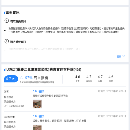
重要資訊
城市重要資訊
為貫徹落實重慶市人民代表大會常務委員會通過的《重慶市生活垃圾管理條例》的相關規定，酒店客房不主動提供
一次性用品；酒店餐廳不主動提供一次性餐具。如您有任何需要，請聯繫酒店賓客服務中心，感謝您的理解。
酒店重要資訊
預訂時請提供所有入住人姓名，入住人姓名需與信用卡上的姓名一致。
兒童入住必須提供身份證/戶口本/出生證明。
展開
實際入住人與預訂時信息需保持一致。
IU酒店(重慶江北鎏嘉碼頭店)的真實住客評論(425)
連住期間，酒店每3天常規清掃一次，其他詳情請諮詢酒店前台。
連住期間，酒店每日進行簡易清掃，其他詳情請諮詢酒店前台。
4.6
4.7
4.7
4.6
97%
的人推薦
4.7
/5分
位置
清潔度
服務
設施
永安旅遊評價由真實酒店住客提供的評價。
5.0
極好
評價於：2026年08月08日
訪客
服務好設施齊全衞生乾淨環境不錯
獨自旅遊
高級雙床房
入住於2026年08月
5.0
極好
評價於：2026年08月02日
Xiaobingli
設施：齊全 衞生：乾淨 環境：整潔 服務：好好 推薦
與好友旅遊
高級雙床房