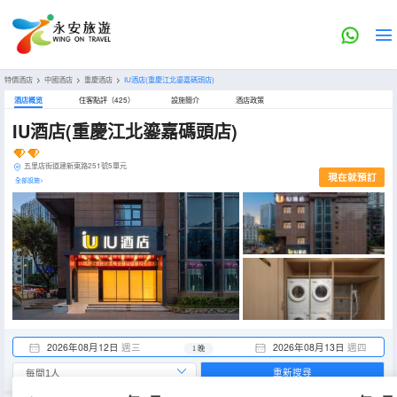
特價酒店
>
中國酒店
>
重慶酒店
>
IU酒店(重慶江北鎏嘉碼頭店)
酒店概览
住客點評（425）
設施簡介
酒店政策
IU酒店(重慶江北鎏嘉碼頭店)
五里店街道建新東路251號5單元
現在就預訂
全部設施>
2026年08月12日
週三
2026年08月13日
週四
1 晚
重新搜尋