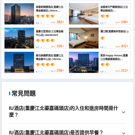
格雷斯精選酒店(重慶江北
金陵南天門電競酒店(江北
嘴金融城店) (Grace
嘴金融城店)
Select Collection Hotel
(Nantianmen Jinling E-
(Chongqing Jiangbeizui
sports Hotel
Financial City))
(Jiangbeizui Financial
382+
248+
HKD
HKD
4.8
/ 5
4.5
/ 5
City Branch))
重慶五登酒店(江北嘴金融
瀾江閣(重慶兩岸首座店) ()
中心店) (wordhotel)
326+
432+
HKD
HKD
4.8
/ 5
4.8
/ 5
維也納國際酒店(重慶江北
景辰·Happy House(重慶
嘴金融中心店) (Vienna
江北嘴鎏嘉碼頭店)
International Hotel
(Jingchen · Happy
(Chongqing Jiangbeizui
House)
Financial Center))
356+
212+
HKD
HKD
4.7
/ 5
3.9
/ 5
常見問題
IU酒店(重慶江北鎏嘉碼頭店)的入住和退房時間是什
麼？
IU酒店(重慶江北鎏嘉碼頭店)是否提供早餐？