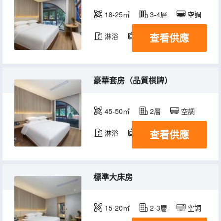
18-25㎡
3-4層
空調
查看供應
淋浴
電視機
豪華套房（品質棋牌）
45-50㎡
2層
空調
查看供應
淋浴
電視機
標準大床房
15-20㎡
2-3層
空調