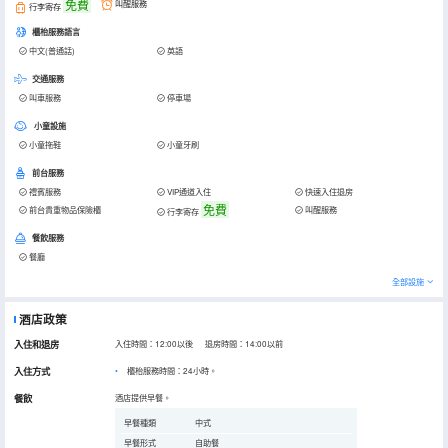
免費
叫醒服務
行李寄存
櫃枱服務語言
中文(普通話)
英語
交通服務
叫車服務
停車場
小童設施
小童拖鞋
小童牙刷
前台服務
禮賓服務
VIP通道入住
快速入住退房
免費
前台貴重物品保險櫃
叫醒服務
行李寄存
餐飲服務
餐廳
全部設施
酒店政策
入住和退房
入住時間：12:00以後 退房時間：14:00以前
入住方式
櫃枱服務時間：24小時。
餐飲
酒店提供早餐。
早餐種類
中式
早餐形式
自助餐