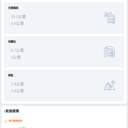
約50分鐘 出租車&網約車：樓下即召。 【景點】 解放碑（洪崖洞）：10號線鯉魚池站轉2號線臨江門站 約20分鐘 李子
壩(輕軌穿樓）：10號線鯉魚池站轉2號線李子壩站 約20分鐘 磁器口(渣滓洞)：9/10號線鯉魚池站轉1號線磁器口站 約
50分鐘。
交通樞紐
19.5公里
4.6公里
地鐵站
0.7公里
1公里
景點
2.8公里
3.4公里
設施服務
熱門服務設施