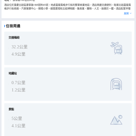
酒店位於重慶北碚區康寧路188號附45號，地處嘉陵風格步行街的繁華商業地段，酒店周邊交通便利，毗鄰北碚嘉陵風
格步行街商圈、汽車客運中心、朝陽小學、縉雲廣場和北碚博物館，集商業、購物、人文、娛樂於一體。酒店配套早餐
廳，自助洗衣房和停車庫。wifi覆蓋。是您商務、旅遊出行的選擇。 本店一直以統一化、標準化的品牌及產品形象，充
展開
分迎合大眾化旅居消費的需求，給客人帶來温馨舒適的入住體驗。本店將通過不斷地迭代更新，來滿足客人對品質提升
的需求，成為具有影響力的親民酒店品牌。
住宿周邊
交通樞紐
32.2公里
4.9公里
地鐵站
0.7公里
1.2公里
景點
5公里
4.1公里