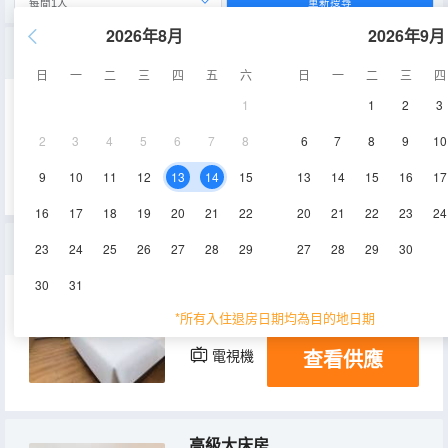
重新搜尋
2026年8月
2026年9月
豪華套房
日
一
二
三
四
五
六
日
一
二
三
四
1
1
2
3
30㎡
2層
空調
2
3
4
5
6
7
8
6
7
8
9
10
查看供應
電視機
9
10
11
12
13
14
15
13
14
15
16
17
16
17
18
19
20
21
22
20
21
22
23
24
標準大床房
23
24
25
26
27
28
29
27
28
29
30
30
31
17㎡
2層
空調
*所有入住退房日期均為目的地日期
查看供應
電視機
高級大床房