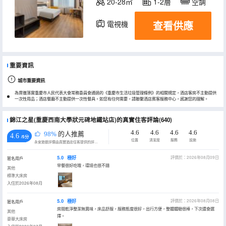
20-28㎡
1-2層
空調
查看供應
電視機
重要資訊
城市重要資訊
為貫徹落實重慶市人民代表大會常務委員會通過的《重慶市生活垃圾管理條例》的相關規定，酒店客房不主動提供
一次性用品；酒店餐廳不主動提供一次性餐具。如您有任何需要，請聯繫酒店賓客服務中心，感謝您的理解。
錦江之星(重慶西南大學狀元碑地鐵站店)的真實住客評論(640)
4.6
4.6
4.6
4.6
98%
的人推薦
4.6
/5分
位置
清潔度
服務
設施
永安旅遊評價由真實酒店住客提供的評價。
5.0
極好
評價於：2026年08月09日
匿名用戶
早餐很好吃哦，環境也很不錯
其他
標準大床房
入住於2026年08月
5.0
極好
評價於：2026年08月08日
匿名用戶
房間乾淨整潔無異味，床品舒服，服務態度很好，出行方便，整體體驗很棒，下次還會選
其他
擇。
豪華大床房