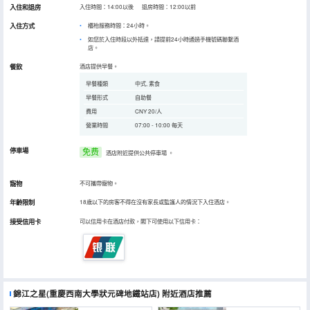
入住和退房
入住時間：14:00以後 退房時間：12:00以前
入住方式
櫃枱服務時間：24小時。
如您於入住時段以外抵達，請提前24小時通過手機號碼聯繫酒
店。
餐飲
酒店提供早餐。
早餐種類
中式, 素食
早餐形式
自助餐
費用
CNY 20/人
營業時間
07:00 - 10:00 每天
停車場
免费
酒店附近提供公共停車場
。
寵物
不可攜帶寵物。
年齡限制
18歲以下的房客不得在沒有家長或監護人的情況下入住酒店。
接受信用卡
可以信用卡在酒店付款，閣下可使用以下信用卡：
錦江之星(重慶西南大學狀元碑地鐵站店)
附近酒店推薦