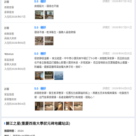
5.0
極好
評價於：2026年07月18日
訪客
房間挺大，環境也不錯
商務旅客
豪華套房
入住於2026年07月
5.0
極好
評價於：2026年07月01日
訪客
環境不錯，乾淨衞生，服務人員很熱情
商務旅客
高級大床房
入住於2026年06月
5.0
極好
評價於：2026年06月25日
Yeboluo
很安靜很温馨。 來北碚耍，中午帶小寶貝來午睡訂了3小時。房間乾淨安靜。 而且前台説
家庭旅遊
也不會主動電話打擾擔心影響小寶貝休息，非常感謝。 而且發現前台百寶箱還有止癢露，
豪華大床房
防曬霜，還都是露得清這種大牌子的，很好。
入住於2026年06月
5.0
極好
評價於：2026年04月03日
訪客
房間很安靜，衞生乾淨整潔，位置在比較靜謐的街上，周邊五百米有條商業街，吃飯很方
家庭旅遊
便，出門坐車很便捷，長者坐輪椅門口有坡道，很貼心！
豪華雙床房
入住於2026年04月
錦江之星(重慶西南大學狀元碑地鐵站店)
開業時間：
2024
地址：
康寧路188號附45號