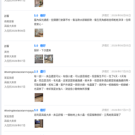
入住於2026年07月
5.0
極好
評價於：2026年08月06日
訪客
屋內採光通透，空調運行安靜不吵，衞浴熱水即開即熱，衞生死角都收拾得乾乾淨淨，住得
商務旅客
很安心。
高級大床房
入住於2026年08月
5.0
極好
評價於：2026年08月05日
訪客
挺好，下次還來
其他
豪華大床房
入住於2026年07月
2.5
還行
評價於：2026年07月25日
Ailvxingdexiaoxiannvyaya
有一説一，床品還是可以，有個小度，可以語音操控，但是衞生不行，住了6天，3天有
家庭旅遊
蟲，而且是活的，毛毛蟲，店家説是挨着路邊，樹木多，但是很多酒店都是挨着路邊的啊，
高級大床房
可能低樓層，衹有二樓，窗戶外就是一排排大樹。有蟲算了，廁所有一衹蜘蛛和一衹蟑螂，
入住於2026年07月
也是醉了。幸好我是女強人，對這些小動物無所畏懼
5.0
極好
評價於：2026年07月21日
Ailvxingdexiaoxiannvyaya
定的是高級大床，床品舒服，一開始地上有小蟲，但是服務很好，立馬給我清理了
家庭旅遊
高級大床房
入住於2026年07月