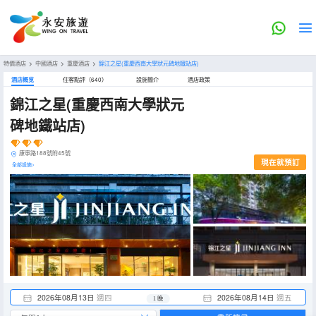
特價酒店
>
中國酒店
>
重慶酒店
>
錦江之星(重慶西南大學狀元碑地鐵站店)
酒店概览
住客點評（640）
設施簡介
酒店政策
錦江之星(重慶西南大學狀元
碑地鐵站店)
康寧路188號附45號
現在就預訂
全部設施>
2026年08月13日
週四
2026年08月14日
週五
1 晚