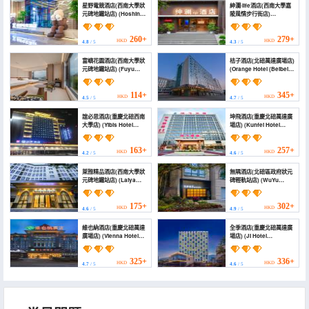
星野電競酒店(西南大學狀
紳瀾·life酒店(西南大學嘉
元碑地鐵站店) (Hoshino
陵風情步行街店)
E-sports Hotel
(Shenlan·Life Hotel
(Southwest University
(Southwest University
Zhuangyuanbei
Jialing Style Pedestrian
260+
279+
HKD
HKD
4.8
/ 5
4.3
/ 5
Subway Station))
Street Branch))
富嶼花園酒店(西南大學狀
桔子酒店(北碚萬達廣場店)
元碑地鐵站店) (Fuyu
(Orange Hotel (Beibei
Garden Hotel
Wanda Plaza))
(Southwest University
Zhuangyuanbei
114+
345+
HKD
HKD
4.5
/ 5
4.7
/ 5
Subway Station))
誼必思酒店(重慶北碚西南
坤飛酒店(重慶北碚萬達廣
大學店) (Yibis Hotel
場店) (Kunfei Hotel
(Chongqing Beibei
(Chongqing Beibei
Southwest University))
Wanda Plaza))
163+
257+
HKD
HKD
4.2
/ 5
4.6
/ 5
萊雅精品酒店(西南大學狀
無隅酒店(北碚區政府狀元
元碑地鐵站店) (Laiya
碑輕軌站店) (WuYu
Boutique Hotel
Hotel（Beibei District
(Southwest University
Government Zhuang
Zhuangyuanbei
Yuan Bei Light Rail
175+
302+
HKD
HKD
4.6
/ 5
4.9
/ 5
Subway Station))
station))
維也納酒店(重慶北碚萬達
全季酒店(重慶北碚萬達廣
廣場店) (Vienna Hotel
場店) (JI Hotel
(Chongqing Beibei
(Chongqing Beibei
Wanda Plaza))
Wanda Plaza))
325+
336+
HKD
HKD
4.7
/ 5
4.6
/ 5