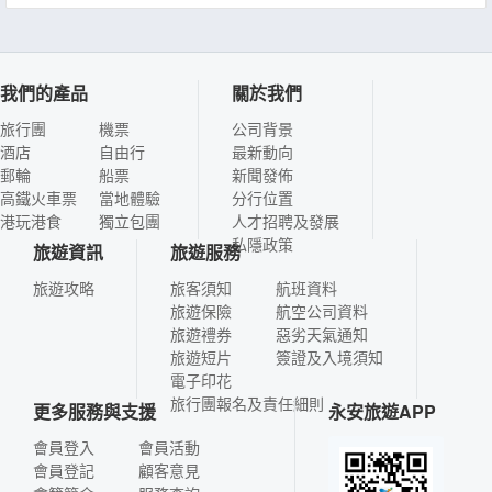
我們的產品
關於我們
旅行團
機票
公司背景
酒店
自由行
最新動向
郵輪
船票
新聞發佈
高鐵火車票
當地體驗
分行位置
港玩港食
獨立包團
人才招聘及發展
私隱政策
旅遊資訊
旅遊服務
旅遊攻略
旅客須知
航班資料
旅遊保險
航空公司資料
旅遊禮券
惡劣天氣通知
旅遊短片
簽證及入境須知
電子印花
旅行團報名及責任細則
更多服務與支援
永安旅遊APP
會員登入
會員活動
會員登記
顧客意見