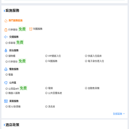
設施服務
熱門服務設施
免費
叫醒服務
行李寄存
交通服務
免費
停車場
前台服務
儲物櫃
VIP通道入住
快速入住退房
免費
叫醒服務
電子身份證入住
行李寄存
餐飲服務
餐廳
公共區
免費
電梯
自動售貨機
公用區wifi
機器人服務
公共音響系統
清潔服務
熨斗/掛燙機
洗衣房
全部設施
酒店政策