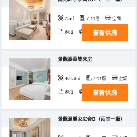
75㎡
7-11層
空調
查看供應
淋浴
電視機
景觀豪華雙床房
40-56㎡
7-11層
空調
查看供應
淋浴
電視機
景觀温馨家庭套B（兩室一廳）