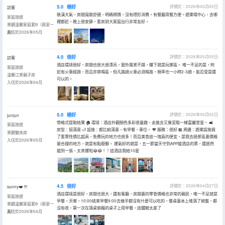
5.0
極好
評價於：2026年05月05日
訪客
裝潢大氣，房間寬敞舒適，明碼標價，沒有隱形消費。有餐廳用餐方便。遊樂場中心，去哪
家庭旅遊
裡都近。晚上很安靜。套房對大家庭出行非常友好。
景觀温馨家庭套B（兩室一
廳）
入住於2026年05月
4.0
很好
評價於：2026年05月05日
訪客
酒店環境很好，房間也很大很漂亮，窗外風景不錯，樓下就是玩樂區。 唯一不足的是，附
家庭旅遊
近有火車經過，而且非禁鳴區，但凡路過火車必須鳴笛，頻率也一小時2-3趟，能忍受是還
温馨江景親子房
可以的。
入住於2026年04月
5.0
極好
評價於：2026年05月02日
junjun
帶格式提取結果 🏠 環境：酒店外觀顏色多彩很童趣，走進去又像宮殿一樣富麗堂皇。 🛋️
家庭旅遊
房型：挺滿意 🛁 設施：都比較滿意，有早餐，車位。 🧡 服務：很好 🏪 周邊：遊樂設施買
景觀雙床房
了套票性價比超高，免費玩的地方也很多！而且美食這一塊真的便宜，是我去過景區裏價格
入住於2026年05月
最合理的地方，就是有點廢腳。 運氣好的就是，五一節當天守到APP搶酒店的票，還居然
搶到一張，太幸運啦😂😂！！這酒店我給10星
4.5
很好
評價於：2026年04月27日
sunny❤️ 🎊
酒店環境是很好，房間也很大，還有客廳，房間裏的零食價格也非常的親民，唯一不足就是
家庭旅遊
早餐，天哪，10:00結束早餐9:00去幾乎都沒有什麼可以吃的，餐桌基本上堆滿了碗盤，都
景觀温馨家庭套B（兩室一
沒有收，第一次在滿桌狼藉的桌子上用早餐，這體驗太差了
廳）
入住於2026年04月