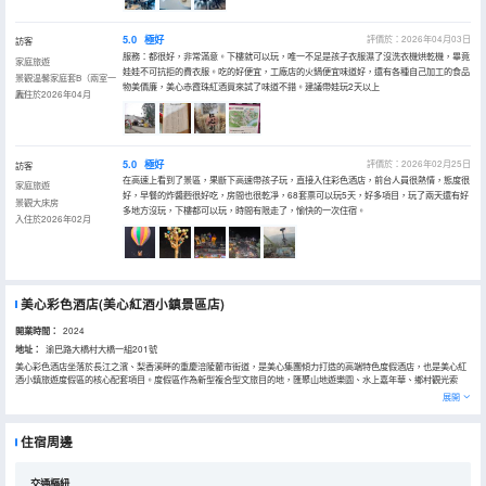
5.0
極好
評價於：2026年04月03日
訪客
服務：都很好，非常滿意。下樓就可以玩，唯一不足是孩子衣服濕了沒洗衣機烘乾機，畢竟
家庭旅遊
娃娃不可抗拒的費衣服。吃的好便宜，工廠店的火鍋便宜味道好，還有各種自己加工的食品
景觀温馨家庭套B（兩室一
物美價廉，美心赤霞珠紅酒買來試了味道不錯。建議帶娃玩2天以上
廳）
入住於2026年04月
5.0
極好
評價於：2026年02月25日
訪客
在高速上看到了景區，果斷下高速帶孩子玩，直接入住彩色酒店，前台人員很熱情，態度很
家庭旅遊
好，早餐的炸醬麪很好吃，房間也很乾凈，68套票可以玩5天，好多項目，玩了兩天還有好
景觀大床房
多地方沒玩，下樓都可以玩，時間有限走了，愉快的一次住宿。
入住於2026年02月
美心彩色酒店(美心紅酒小鎮景區店)
開業時間：
2024
地址：
渝巴路大橋村大橋一組201號
美心彩色酒店坐落於長江之濱、梨香溪畔的重慶涪陵藺市街道，是美心集團傾力打造的高端特色度假酒店，也是美心紅
酒小鎮旅遊度假區的核心配套項目。度假區作為新型複合型文旅目的地，匯聚山地遊樂園、水上嘉年華、鄉村觀光索
道、特色特產及康養養老等多元業態，集“衣、食、住、行、遊、購、娛、康養”於一體，為遊客提供全方位的度假體
展開
驗。 酒店外觀設計獨具匠心，宛如由彩色積木堆疊而成的童話城堡，造型奇特、夢幻唯美，洋溢着童趣與浪漫氣息。內
部採用全歐式設計風格，裝飾豪華、格調典雅，配套設施完善，涵蓋餐飲、宴會、會議及娛樂等多種服務，致力於為賓
客營造温馨舒適的旅居環境。酒店提供豐富多樣的房型選擇，滿足不同客羣的個性化需求，讓每一位賓客都能輕鬆享受
住宿周邊
高品質的度假時光。 酒店地理位置優越，交通便捷：距重慶主城區僅1小時車程，高鐵直達；距涪陵城區30分鐘車程，
公交直達，出行十分便利。
交通樞紐