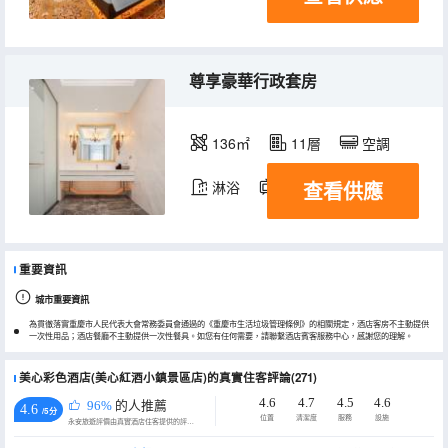
尊享豪華行政套房
136㎡
11層
空調
查看供應
淋浴
電視機
重要資訊
城市重要資訊
為貫徹落實重慶市人民代表大會常務委員會通過的《重慶市生活垃圾管理條例》的相關規定，酒店客房不主動提供
一次性用品；酒店餐廳不主動提供一次性餐具。如您有任何需要，請聯繫酒店賓客服務中心，感謝您的理解。
美心彩色酒店(美心紅酒小鎮景區店)的真實住客評論(271)
4.6
4.7
4.5
4.6
96%
的人推薦
4.6
/5分
位置
清潔度
服務
設施
永安旅遊評價由真實酒店住客提供的評價。