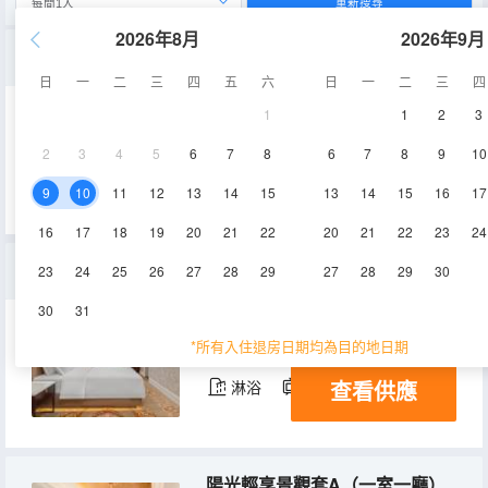
重新搜尋
2026年8月
2026年9月
景觀雙床房
日
一
二
三
四
五
六
日
一
二
三
四
1
1
2
3
23-28㎡
7-11層
空調
2
3
4
5
6
7
8
6
7
8
9
10
查看供應
淋浴
電視機
9
10
11
12
13
14
15
13
14
15
16
17
16
17
18
19
20
21
22
20
21
22
23
24
景觀豪華大床房
23
24
25
26
27
28
29
27
28
29
30
30
31
34-37㎡
7-11層
空調
*所有入住退房日期均為目的地日期
查看供應
淋浴
電視機
陽光輕享景觀套A（一室一廳）