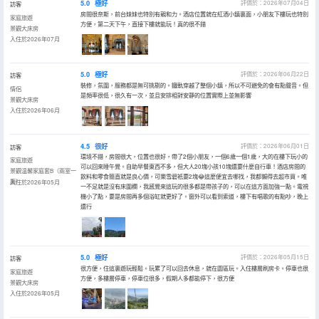
5.0
極好
評價於：2026年07月04日
訪客
房間很奈斯，前台妹妹也特別有親和力。酒店位置就在紅酒小鎮裏面，小朋友下樓玩也特別
家庭旅遊
方便，第二天下午，直接下樓就能玩！真的很不錯
景觀大床房
入住於2026年07月
5.0
極好
評價於：2026年06月22日
訪客
裝修，氛圍，服務都是無可挑剔的。鐵軌穿越了整個小鎮，所以不可避免的會有點聲音。但
情侶
是頻率很低，很久有一次，並且安排相對安靜的位置實際上並無影響
景觀大床房
入住於2026年06月
4.5
很好
評價於：2026年06月01日
訪客
環境不錯，房間很大，位置也很好，帶了2個小朋友，一個6歲一個1歲，大的在樓下玩小的
家庭旅遊
可以回來睡午覺。自助早餐東西不多，但大人20塊小孩10塊還要什麼自行車！酒店房間的
景觀温馨家庭套B（兩室一
飲料和零食簡直就是良心價，可樂雪碧衹要2塊😂這麼便宜去哪找，我都懶得去超市買。唯
廳）
入住於2026年05月
一不足就是沒有床圍欄，我感覺來這玩的很多都是帶孩子的，可以在這方面加強一點。電視
機小了點，要是房間再多個浴缸就更好了。窗外可以看到索道，樓下有唱歌的有點吵，晚上
還行
5.0
極好
評價於：2026年05月15日
訪客
很方便，住這裏遊玩輕鬆。玩累了可以回去休息，就在園區玩。入住樓層刷房卡。停車也很
家庭旅遊
方便，多樓層停車，停車位很多，假期人多都能停下，很方便
景觀大床房
入住於2026年05月