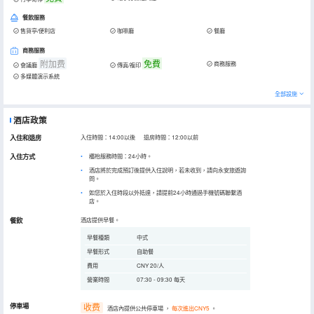
餐飲服務
售貨亭/便利店
咖啡廳
餐廳
商務服務
附加费
免費
商務服務
會議廳
傳真/複印
多媒體演示系統
全部設施
酒店政策
入住和退房
入住時間：14:00以後 退房時間：12:00以前
入住方式
櫃枱服務時間：24小時。
酒店將於完成預訂後提供入住說明，若未收到，請向永安旅遊詢
問。
如您於入住時段以外抵達，請提前24小時通過手機號碼聯繫酒
店。
餐飲
酒店提供早餐。
早餐種類
中式
早餐形式
自助餐
費用
CNY 20/人
營業時間
07:30 - 09:30 每天
停車場
收费
酒店內提供公共停車場
，
每次進出CNY5
。