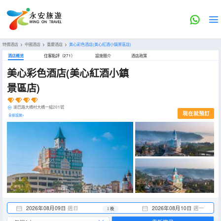
特價酒店
>
中國酒店
>
重慶酒店
>
美心彩色酒店(美心紅酒小鎮景區店)
酒店概览
住客點評（271）
設施簡介
酒店政策
美心彩色酒店(美心紅酒小鎮
景區店)
渝巴路大橋村大橋一組201號
現在就預訂
全部設施>
2026年08月09日
週日
2026年08月10日
週一
1 晚