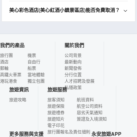
美心彩色酒店(美心紅酒小鎮景區店)能否免費取消？
我們的產品
關於我們
旅行團
機票
公司背景
酒店
自由行
最新動向
郵輪
船票
新聞發佈
高鐵火車票
當地體驗
分行位置
港玩港食
獨立包團
人才招聘及發展
私隱政策
旅遊資訊
旅遊服務
旅遊攻略
旅客須知
航班資料
旅遊保險
航空公司資料
旅遊禮券
惡劣天氣通知
旅遊短片
簽證及入境須知
電子印花
旅行團報名及責任細則
更多服務與支援
永安旅遊APP