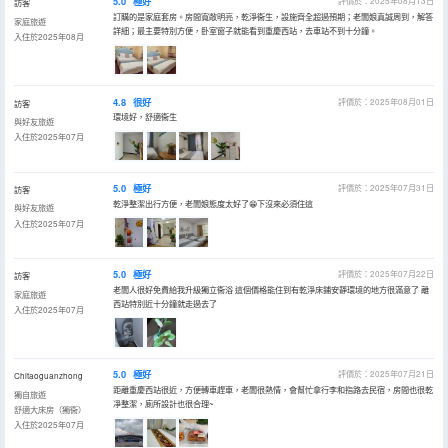
5.0
極好
評價於：2025年08月13日
訪客
訂購的是家庭套房。房間寬敞明亮，乾淨衞生，設施齊全超過預期；老闆娘真誠周到，解答
家庭旅遊
詳細；最主要特別方便，卧室窗子就能看到重慶西站，去車站不到十分鐘。
入住於2025年08月
4.8
很好
評價於：2025年08月01日
訪客
環境好，舒適衞生
與好友旅遊
入住於2025年07月
5.0
極好
評價於：2025年07月31日
訪客
乾淨整潔出行方便，老闆娘態度太好了😁下沒來必須住這
與好友旅遊
入住於2025年07月
5.0
極好
評價於：2025年07月22日
訪客
老闆人很好免費給我升級獨立衞浴 這個價格能住到有乾淨床鋪安靜環境的地方很滿意了 離
家庭旅遊
西站特別近十分鐘就走過去了
入住於2025年07月
5.0
極好
評價於：2025年07月21日
Chitaoguanzhong
距離重慶西站很近，方便轉車趕車，老闆很熱情，會幫忙拿行李和指路去民宿，房間也很乾
獨自旅遊
凈整潔，廁所設計也很合理~
舒適大床房（獨衞）
入住於2025年07月