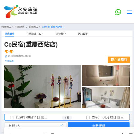
特價酒店
>
中國酒店
>
重慶酒店
>
Cc民宿(重慶西站店)
酒店概览
住客點評（87）
設施簡介
酒店政策
Cc民宿(重慶西站店)
畔山桃園3棟23樓5號
現在就預訂
全部設施>
2026年08月11日
週二
2026年08月12日
週三
1 晚
重新搜尋