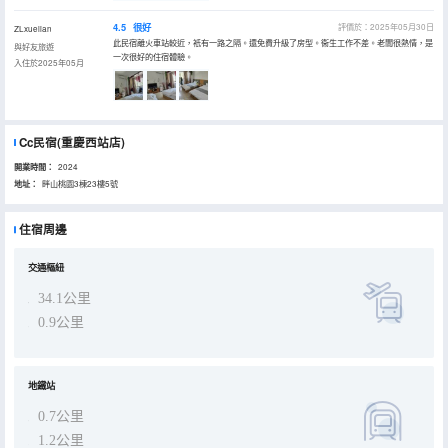
4.5
很好
評價於：2025年05月30日
ZLxuelian
此民宿離火車站較近，衹有一路之隔。還免費升級了房型。衞生工作不差。老闆很熱情，是
與好友旅遊
一次很好的住宿體驗。
入住於2025年05月
Cc民宿(重慶西站店)
開業時間：
2024
地址：
畔山桃園3棟23樓5號
住宿周邊
交通樞紐
34.1公里
0.9公里
地鐵站
0.7公里
1.2公里