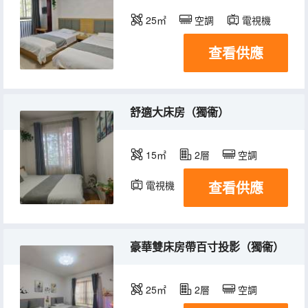
25㎡
空調
電視機
查看供應
舒適大床房（獨衞）
15㎡
2層
空調
查看供應
電視機
豪華雙床房帶百寸投影（獨衞）
25㎡
2層
空調