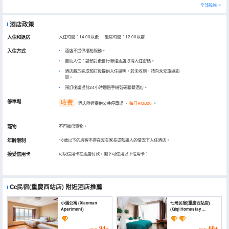
全部設施
酒店政策
入住和退房
入住時間：14:00以後 退房時間：12:00以前
入住方式
酒店不提供櫃枱服務。
自助入住：請預訂後自行聯絡酒店取得入住密碼。
酒店將於完成預訂後提供入住說明，若未收到，請向永安旅遊詢
問。
預訂後請提前24小時通過手機號碼聯繫酒店。
停車場
收费
酒店附近提供公共停車場
，
每日RMB20
。
寵物
不可攜帶寵物。
年齡限制
18歲以下的房客不得在沒有家長或監護人的情況下入住酒店。
接受信用卡
可以信用卡在酒店付款，閣下可使用以下信用卡：
Cc民宿(重慶西站店)
附近酒店推薦
小滿公寓 (Xiaoman
七琦民宿(重慶西站店)
Apartment)
(Qiqi Homestay
(Chongqing West
Station Store))
94+
60+