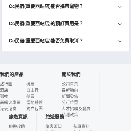
Cc民宿(重慶西站店)能否攜帶寵物？
Cc民宿(重慶西站店)的預訂費用是？
Cc民宿(重慶西站店)能否免費取消？
我們的產品
關於我們
旅行團
機票
公司背景
酒店
自由行
最新動向
郵輪
船票
新聞發佈
高鐵火車票
當地體驗
分行位置
港玩港食
獨立包團
人才招聘及發展
私隱政策
旅遊資訊
旅遊服務
旅遊攻略
旅客須知
航班資料