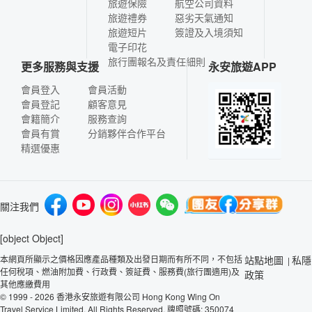
旅遊保險
航空公司資料
旅遊禮券
惡劣天氣通知
旅遊短片
簽證及入境須知
電子印花
旅行團報名及責任細則
更多服務與支援
永安旅遊APP
會員登入
會員活動
會員登記
顧客意見
會籍簡介
服務查詢
會員有賞
分銷夥伴合作平台
精選優惠
關注我們
[object Object]
本網頁所顯示之價格因應產品種類及出發日期而有所不同，不包括
站點地圖
私隱
|
任何稅項、燃油附加費、行政費、簽証費、服務費(旅行團適用)及
政策
其他應繳費用
© 1999 - 2026 香港永安旅遊有限公司 Hong Kong Wing On
Travel Service Limited. All Rights Reserved. 牌照號碼: 350074