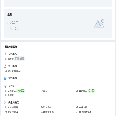
景點
6公里
8.8公里
設施服務
交通服務
附加费
停車場
前台服務
電子身份證入住
餐飲服務
公共區
免費
免費
電梯
公用區wifi
共用廚房
吸煙區
安全與安保
火災報警器
門禁系統
安保人員
安全報警器
煙霧報警器
公共區域監控