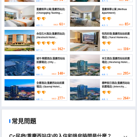
HKD
HKD
2.3
/ 5
3.7
/ 5
重慶桃亭公寓(重慶西站店)
重慶美華公寓 (Meihua
(Chongqing Taoting
Apartment)
Hotel)
61+
85+
HKD
HKD
4.3
/ 5
4.2
/ 5
合信石大酒店(重慶西站店)
悅西民宿(重慶西站站前廣
(Hexinshi Hotel
場店) (Yuexi Homestay
(Chongqing West
(Chongqing West
Railway Station))
Station Front Square))
162+
116+
HKD
HKD
4.7
/ 5
4.6
/ 5
城市·精選酒店(重慶西站站
禾生酒店(重慶西站站前廣
前廣場店) (City
場店) (Hesheng Hotel
Collection Hotel
(Chongqing West
(Chongqing West
Station Front Square
Railway Station Station
Branch))
140+
295+
HKD
HKD
4.4
/ 5
4.8
/ 5
Plaza Branch)
全棲酒店(重慶西站站前廣
棲畔假日酒店(重慶西站站
場店) (Quanqi Hotel
前廣場店) (Intercity
(Chongqing West
holiday inn)
Railway Station
Square))
277+
264+
HKD
HKD
4.8
/ 5
4.8
/ 5
常見問題
Cc民宿(重慶西站店)的入住和退房時間是什麼？