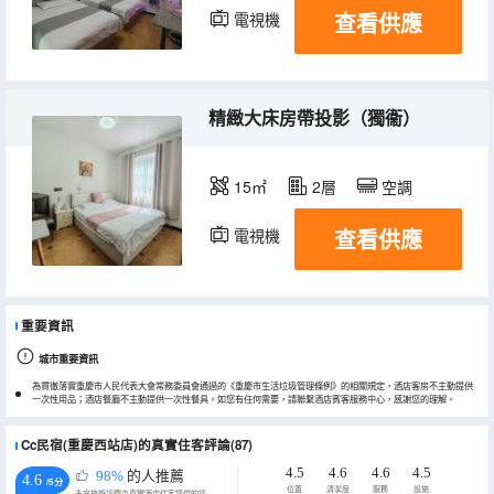
查看供應
電視機
精緻大床房帶投影（獨衞）
15㎡
2層
空調
查看供應
電視機
重要資訊
城市重要資訊
為貫徹落實重慶市人民代表大會常務委員會通過的《重慶市生活垃圾管理條例》的相關規定，酒店客房不主動提供
一次性用品；酒店餐廳不主動提供一次性餐具。如您有任何需要，請聯繫酒店賓客服務中心，感謝您的理解。
Cc民宿(重慶西站店)的真實住客評論(87)
4.5
4.6
4.6
4.5
98%
的人推薦
4.6
/5分
位置
清潔度
服務
設施
永安旅遊評價由真實酒店住客提供的評價。