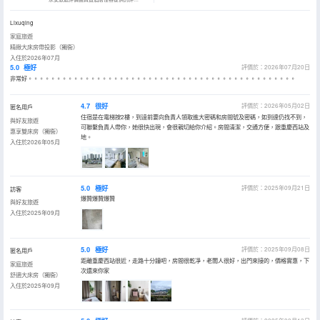
Lixuqing
家庭旅遊
精緻大床房帶投影（獨衞）
入住於2026年07月
5.0
極好
評價於：2026年07月20日
非常好。。。。。。。。。。。。。。。。。。。。。。。。。。。。。。。。。。。。。。。。。。。。。。。
4.7
很好
評價於：2026年05月02日
匿名用戶
住宿是在電梯按2樓，到逹前要向負責人領取進大密碼和房間號及密碼，如到達仍找不到，
與好友旅遊
可聯繫負責人帶你，她很快出現，會很親切給你介紹。房間清潔，交通方便，跟重慶西站及
惠享雙床房（獨衞）
地。
入住於2026年05月
5.0
極好
評價於：2025年09月21日
訪客
爆贊爆贊爆贊
與好友旅遊
入住於2025年09月
5.0
極好
評價於：2025年09月08日
匿名用戶
距離重慶西站很近，走路十分鐘吧，房間很乾凈，老闆人很好，出門來接的，價格實惠，下
家庭旅遊
次還來你家
舒適大床房（獨衞）
入住於2025年09月