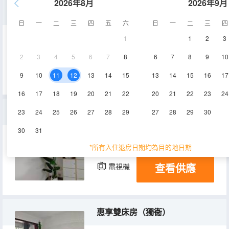
2026年8月
2026年9月
温馨小小屋（獨立衞浴在房間外）
日
一
二
三
四
五
六
日
一
二
三
四
1
1
2
3
6㎡
2層
空調
2
3
4
5
6
7
8
6
7
8
9
10
查看供應
電視機
9
10
11
12
13
14
15
13
14
15
16
17
16
17
18
19
20
21
22
20
21
22
23
24
特價大床房
23
24
25
26
27
28
29
27
28
29
30
30
31
12㎡
15層
空調
*所有入住退房日期均為目的地日期
查看供應
電視機
惠享雙床房（獨衞）