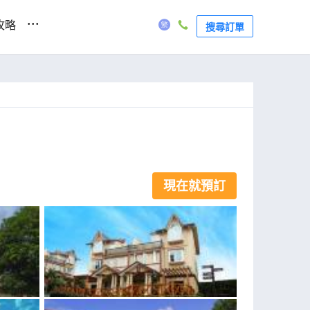
...
攻略
搜尋訂單
現在就預訂