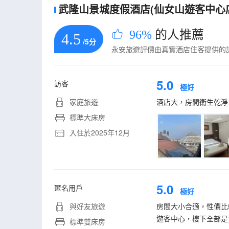
武隆山景城度假酒店(仙女山遊客中心店)
96%
的人推薦
4.5
/5分
永安旅遊評價由真實酒店住客提供的
5.0
訪客
極好
家庭旅遊
酒店大，房間衞生乾淨
標準大床房
入住於2025年12月
5.0
匿名用戶
極好
與好友旅遊
房間大小合適，性價比
遊客中心，樓下全部是
標準雙床房