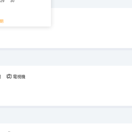
29
30
調
電視機
期
調
電視機