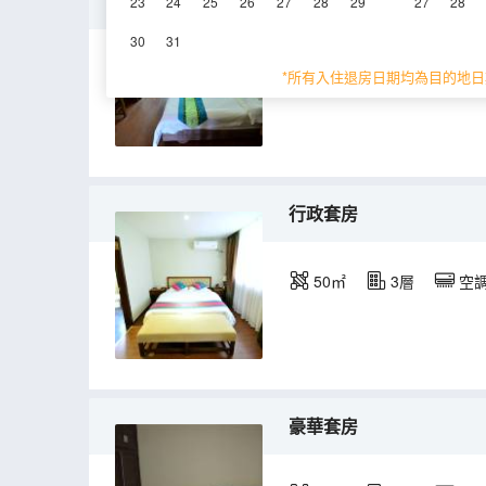
高級雙床房
23
24
25
26
27
28
29
27
28
30
31
32㎡
1層
空
*所有入住退房日期均為目的地日
行政套房
50㎡
3層
空
豪華套房