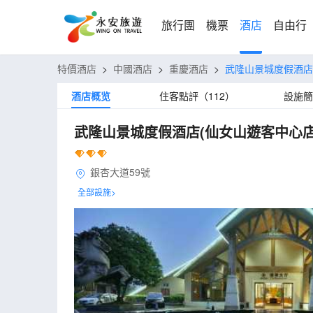
旅行團
機票
酒店
自由行
特價酒店
>
中國酒店
>
重慶酒店
>
武隆山景城度假酒店
酒店概览
住客點評（112）
設施簡
武隆山景城度假酒店(仙女山遊客中心店
銀杏大道59號
全部設施>