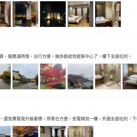
貴，服務滿熱情，出行方便，幾歩路就到遊客中心了，樓下全是吃的。
，還免費幫我升級豪標，停車也方便，坐電梯到一樓，外面全是吃的，下