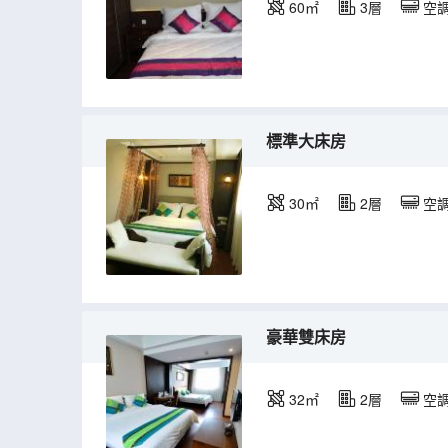
60㎡
3層
空
標準大床房
30㎡
2層
空
豪華雙床房
32㎡
2層
空