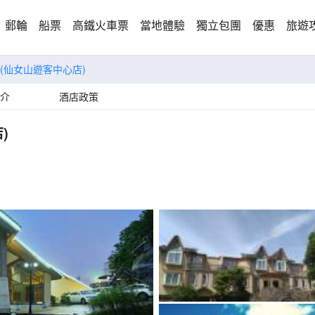
郵輪
船票
高鐵火車票
當地體驗
獨立包團
優惠
旅遊
(仙女山遊客中心店)
介
酒店政策
)