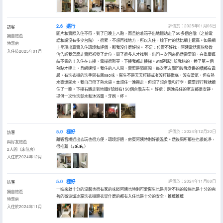
2.6
還行
評價於：2025年01月06日
訪客
圖片和實際入住不符，到了已晚上八點，而且抬着箱子出地鐵站走了50多個台階（之前電
獨自旅遊
話和説沒有多少台階），很累，不想再找地方，所以入住，線下付的話比網上還高。如果網
特惠房
上呈現出真實入住環境和評價，那我沒什麼好説。 不足：位置不好找，阿姨電話裏説發微
入住於2025年01月
信告訴我怎麼走實際衹發了定位，問了很多人才找到，出門三次回來仍然需要問，在重慶導
航不靈的！入住在五樓，電梯很難等，下樓我都走樓梯。wifi密碼告訴我錯的，換了第三個
熱點才連上，且網速慢。我住的八人間，實際是隔斷間，每次室友關門後我身邊的牆都有震
感，有洗衣機的洗手間有尿sao味，衞生不是天天打掃或者沒打掃徹底，沒有暖氣，但有熱
水壺燒開水，我自己帶了熱水袋。本想住一晚搬走，但想了想台階和行李，還要趕行程就續
住了一晚。下樓右轉走到地鐵9號線有150個台階左右。 好處：兩晚長住的室友都很安靜，
提供一次性洗髮水和沐浴露，牙刷，杯。
5.0
極好
評價於：2024年12月30日
訪客
離觀音橋近出去玩也很方便，環境舒適，房東阿姨特別好很温柔。然後廁所那些也很乾凈，
與好友旅遊
很推薦（⁎⁍̴̛ᴗ⁍̴̛⁎）
2人間（床位房）
入住於2024年12月
5.0
極好
評價於：2024年11月08日
訪客
一進來就十分的温馨也很有家的味道阿姨也特別可愛衞生也是非常不錯的設施也是十分的完
獨自旅遊
善的微波爐冰箱洗衣機晾衣架什麼的都有入住也是十分的安全，推薦推薦
特惠房
入住於2024年11月