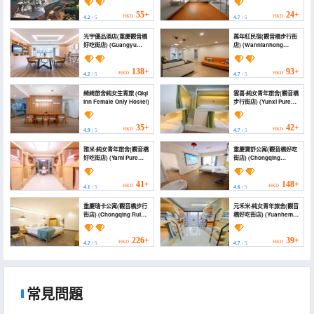
Hostel)
Street))
55+
24+
HKD
HKD
4.2
/ 5
4.7
/ 5
光宇優品酒店(重慶觀音橋
萬年紅民宿(觀音橋步行街
好吃街店) (Guangyu
店) (Wannianhong
Youpin Hotel
Homestay
(Chongqing
(Guanyinqiao
Guanyinqiao Haochi
Pedestrian Street
138+
93+
HKD
HKD
4.2
/ 5
4.7
/ 5
Street))
Store))
綺綺旅舍純女生青旅 (Qiqi
雲喜·純女青年旅舍(觀音橋
Inn Female Only Hostel)
步行街店) (Yunxi Pure
Female Youth Hostel
(Guanyinqiao
Pedestrian Street))
35+
42+
HKD
HKD
4.9
/ 5
4.7
/ 5
雅米·純女青年旅舍(觀音橋
重慶寶舒公寓(觀音橋好吃
好吃街店) (Yami Pure
街店) (Chongqing
Female Youth B&B
Baoshu Apartment
(Guanyinqiao Delicious
(Guanyinqiao Delicious
Street))
Street))
41+
148+
HKD
HKD
4.1
/ 5
4.6
/ 5
重慶瑞卡公寓(觀音橋步行
元禾米·純女青年旅舍(觀音
街店) (Chongqing Ruika
橋好吃街店) (Yuanhemi
Apartment
Pure Female Youth
(Guanyinqiao
Hostel (Guanyinqiao
Pedestrian Street))
Food Street))
226+
39+
HKD
HKD
4.2
/ 5
4.7
/ 5
常見問題