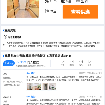
10㎡
9層
空調
查看供應
淋浴
重要資訊
城市重要資訊
為貫徹落實重慶市人民代表大會常務委員會通過的《重慶市生活垃圾管理條例》的相關規定，酒店客房不主動提供
一次性用品；酒店餐廳不主動提供一次性餐具。如您有任何需要，請聯繫酒店賓客服務中心，感謝您的理解。
等風·純女生青旅(觀音橋好吃街店)的真實住客評論(44)
4.4
4.4
4.4
4.4
93%
的人推薦
4.4
/5分
位置
清潔度
服務
設施
永安旅遊評價由真實酒店住客提供的評價。
5.0
極好
評價於：2026年03月25日
訪客
第一次住青旅，本來以為會很臟亂，結果一去真的特別乾淨！！而且房間都有香味，因為全
獨自旅遊
部是女生，大家也是很有邊界感自己做自己的事，廁所也很乾凈！後面有需要會再來的！
四人間 大房間（床位房）
入住於2026年03月
5.0
極好
評價於：2025年10月11日
Jiuxin98
第一次住青旅，沒想到體驗這麼好！不知不覺都住了一個月了。老闆是個嬢嬢人特別親切，
其他
服務周到貼心，像回家一樣温暖。每天主動打掃，公共區域和房間都乾淨整潔，住着很舒
特惠房