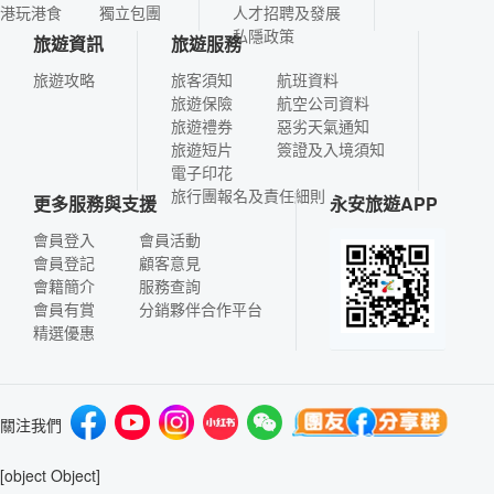
港玩港食
獨立包團
人才招聘及發展
私隱政策
旅遊資訊
旅遊服務
旅遊攻略
旅客須知
航班資料
旅遊保險
航空公司資料
旅遊禮券
惡劣天氣通知
旅遊短片
簽證及入境須知
電子印花
旅行團報名及責任細則
更多服務與支援
永安旅遊APP
會員登入
會員活動
會員登記
顧客意見
會籍簡介
服務查詢
會員有賞
分銷夥伴合作平台
精選優惠
關注我們
[object Object]