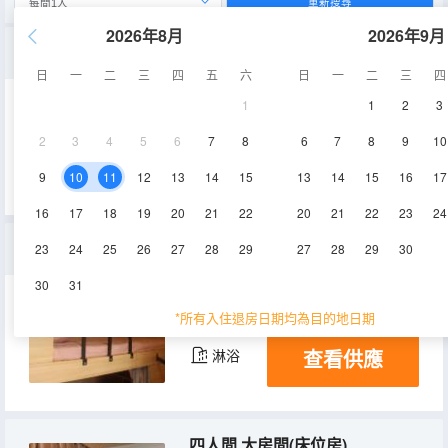
重新搜尋
2026年8月
2026年9月
6人間
日
一
二
三
四
五
六
日
一
二
三
四
1
1
2
3
10㎡
9層
空調
2
3
4
5
6
7
8
6
7
8
9
10
查看供應
淋浴
9
10
11
12
13
14
15
13
14
15
16
17
16
17
18
19
20
21
22
20
21
22
23
24
特惠房
23
24
25
26
27
28
29
27
28
29
30
30
31
10㎡
9層
空調
*所有入住退房日期均為目的地日期
查看供應
淋浴
四人間 大房間(床位房)