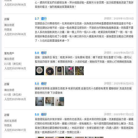
心。遇到的室友們也都很友善，萍水相逢卻能一起聊天分享見聞。這次經歷徹底改變了我對
入住於2025年08月
青旅的看法，強烈推薦這家寶藏青旅！
2.7
還行
評價於：2025年10月05日
訪客
空調是自己付費使用的，在其他城市沒見過，因為我去的時候重慶還很熱夜間温度也不低，
獨自旅遊
不開空調估計睡不好，從這一點收費是沒想到的。不過前台阿姨有點服務意識，問我要不要
特惠房
去人多的房間和其他人分攤，開一晚上平均一個人3-4塊，老實説和阿姨轉了一圈，有一些
入住於2025年08月
房間好像是長租形成了小羣體，有人開口排斥別人搬進來的情況，最後還是沒搬自己將就睡
了，入住的話需要謹慎考慮一下
5.0
極好
評價於：2025年08月27日
匿名用戶
設施：設施齊全 衞生：乾乾淨淨的，沒有異味 環境：樓下就是“我在重慶”打卡點，還可以
獨自旅遊
看到這四個字 服務：老闆娘很熱情，人很好相處，開始找不到路，很耐心打視頻給我指路
2人間（床位房）
入住於2025年08月
5.0
極好
評價於：2025年08月26日
訪客
嬢嬢非常熱情 這裏衞生很乾凈 有家的感覺 這裏住的人也都很有素質 體驗很好 洗澡洗衣服
獨自旅遊
那些特別方便 下次還會來
2人間（床位房）
入住於2025年08月
5.0
極好
評價於：2025年07月22日
訪客
青旅環境真的非常非常好，裝修的也很漂亮，床是木質的特別温馨，洗漱都超級方便，嬢嬢
與好友旅遊
打掃的也特別乾淨及時，嬢嬢人特別好，很有親和力，有什麼問題找她都會耐心解決。而且
特惠房
青旅位置就在觀音橋好吃街樓上，地段非常好，去哪兒都很方便，四通八達的，簡直就是和
入住於2025年07月
朋友一起來遊玩的不二之選，性價比拉滿。