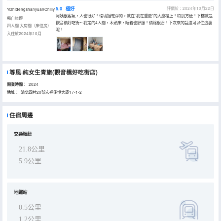
5.0
極好
評價於：2024年10月22日
YizhidengshanyuanChilly
阿姨很客氣，人也很好！環境挺乾淨的，就在“我在重慶”的大廈樓上！特別方便！下樓就是
獨自旅遊
觀音橋好吃街～我定的4人間，木頭床，睡着也舒服！價格很香！下次來的話還可以住這裏
四人間 大房間（床位房）
呢！
入住於2024年10月
等風·純女生青旅(觀音橋好吃街店)
開業時間：
2024
地址：
渝北四村20號宏福俊悅大廈17-1-2
住宿周邊
交通樞紐
21.8公里
5.9公里
地鐵站
0.5公里
1.2公里