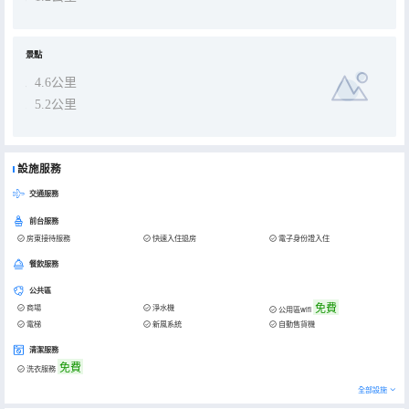
景點
4.6公里
5.2公里
設施服務
交通服務
前台服務
房東接待服務
快速入住退房
電子身份證入住
餐飲服務
公共區
免費
商場
淨水機
公用區wifi
電梯
新風系統
自動售貨機
清潔服務
免費
洗衣服務
全部設施