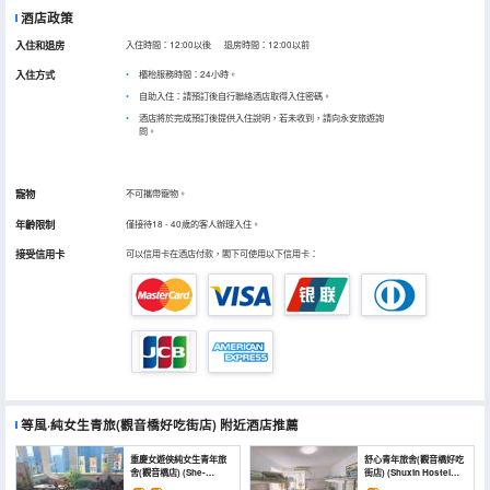
酒店政策
入住和退房
入住時間：12:00以後 退房時間：12:00以前
入住方式
櫃枱服務時間：24小時。
自助入住：請預訂後自行聯絡酒店取得入住密碼。
酒店將於完成預訂後提供入住說明，若未收到，請向永安旅遊詢
問。
寵物
不可攜帶寵物。
年齡限制
僅接待18 - 40歲的客人辦理入住。
接受信用卡
可以信用卡在酒店付款，閣下可使用以下信用卡：
等風·純女生青旅(觀音橋好吃街店)
附近酒店推薦
重慶女遊俠純女生青年旅
舒心青年旅舍(觀音橋好吃
舍(觀音橋店) (She-
街店) (Shuxin Hostel
Ranger Female-Only
(Guanyinqiao Haochi