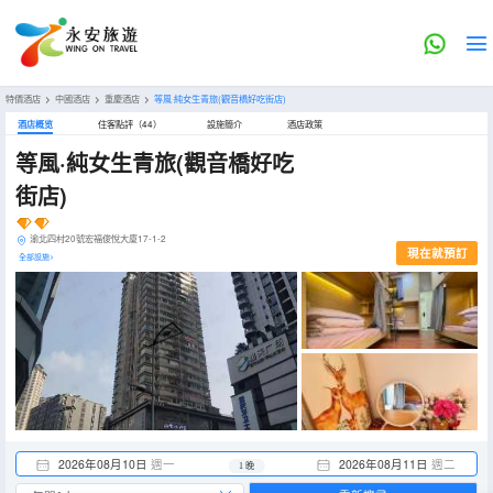
特價酒店
>
中國酒店
>
重慶酒店
>
等風·純女生青旅(觀音橋好吃街店)
酒店概览
住客點評（44）
設施簡介
酒店政策
等風·純女生青旅(觀音橋好吃
街店)
渝北四村20號宏福俊悅大廈17-1-2
現在就預訂
全部設施>
2026年08月10日
週一
2026年08月11日
週二
1 晚