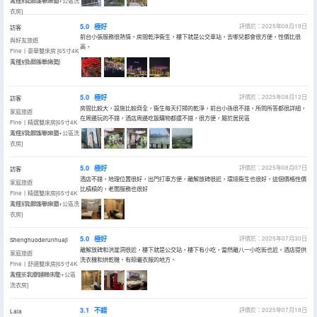
電視+乳膠護脊床墊+公區洗
入住於2025年08月
衣房]
5.0
極好
評價於：2025年08月19日
訪客
前台小張服務很熱情，房間乾淨衞生，樓下就是公交車站，去哪兒都會很方便，性價比很
與好友旅遊
高，
Fine丨豪華雙床房 [65寸4K
電視+乳膠護脊床墊]
入住於2025年08月
5.0
極好
評價於：2025年08月12日
訪客
房間比較大，設施比較齊全，衞生每天打掃的乾淨，前台小孫很不錯，所問所答都很詳細，
家庭旅遊
在周邊玩的不錯，酒店周邊吃飯購物都還不錯，很方便，屬於居民區
Fine丨精選雙床房[65寸4K
電視+乳膠護脊床墊+公區洗
入住於2025年08月
衣房]
5.0
極好
評價於：2025年08月07日
訪客
酒店不錯，地理位置很好，出門打車方便，離解放碑很近，環境衞生也很好，這個價格性價
家庭旅遊
比槓槓的，老闆服務也很好
Fine丨精選雙床房[65寸4K
電視+乳膠護脊床墊+公區洗
入住於2025年08月
衣房]
5.0
極好
評價於：2025年07月30日
Shenghuoderunhuaji
離解放碑和洪崖洞很近，樓下就是公交站，樓下有小吃，當然離八一小吃街也近。酒店提供
家庭旅遊
洗衣機和烘乾機，有晾曬衣服的地方。
Fine丨舒適雙床房[65寸4K
電視＋乳膠護脊床墊+公區
入住於2025年07月
洗衣房]
3.1
不錯
評價於：2025年07月18日
Lala