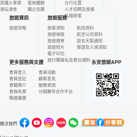
高鐵火車票
當地體驗
分行位置
港玩港食
獨立包團
人才招聘及發展
私隱政策
旅遊資訊
旅遊服務
旅遊攻略
旅客須知
航班資料
旅遊保險
航空公司資料
旅遊禮券
惡劣天氣通知
旅遊短片
簽證及入境須知
電子印花
旅行團報名及責任細則
更多服務與支援
永安旅遊APP
會員登入
會員活動
會員登記
顧客意見
會籍簡介
服務查詢
會員有賞
分銷夥伴合作平台
精選優惠
關注我們