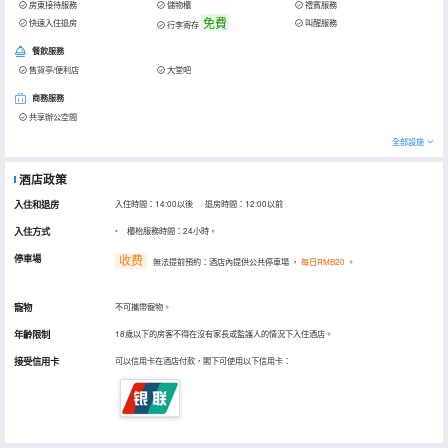
房東接待服務
儲物櫃
禮賓服務
免費
快速入住退房
叫醒服務
行李寄存
餐飲服務
售貨亭/便利店
大堂吧
商務服務
共享辦公空間
全部設施
酒店政策
入住和退房
入住時間：14:00以後 退房時間：12:00以前
入住方式
櫃枱服務時間：24小時。
停車場
收费
無法提前預約：酒店內提供公共停車場
，
每日RMB20
。
寵物
不可攜帶寵物。
年齡限制
18歲以下的房客不得在沒有家長或監護人的情況下入住酒店。
接受信用卡
可以信用卡在酒店付款，閣下可使用以下信用卡：