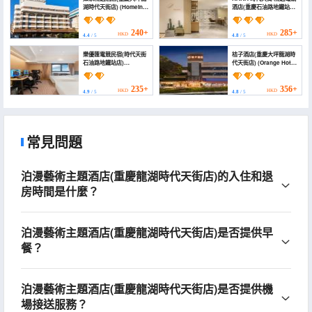
湖時代天街店) (Homeinn
酒店(重慶石油路地鐵站店)
Plus Hotel (Chongqing
(RARA·Times
Daping Longhu Times
Street·Selected E-
Tianjie Store))
sports Hotel)
240+
285+
HKD
HKD
4.4
/ 5
4.8
/ 5
樂優匯電競民宿(時代天街
桔子酒店(重慶大坪龍湖時
石油路地鐵站店)
代天街店) (Orange Hotel
(Leyouhui E-sports
(Chongqing Daping
Homestay (Times
Longhu Times Tianjie))
Paradise Walk Shiyoulu
235+
356+
HKD
HKD
4.9
/ 5
4.8
/ 5
Subway Station))
常見問題
泊漫藝術主題酒店(重慶龍湖時代天街店)的入住和退
房時間是什麼？
泊漫藝術主題酒店(重慶龍湖時代天街店)是否提供早
餐？
泊漫藝術主題酒店(重慶龍湖時代天街店)是否提供機
場接送服務？