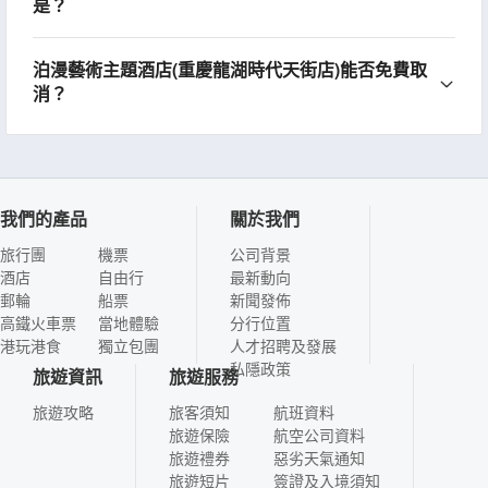
是？
泊漫藝術主題酒店(重慶龍湖時代天街店)能否免費取
消？
我們的產品
關於我們
旅行團
機票
公司背景
酒店
自由行
最新動向
郵輪
船票
新聞發佈
高鐵火車票
當地體驗
分行位置
港玩港食
獨立包團
人才招聘及發展
私隱政策
旅遊資訊
旅遊服務
旅遊攻略
旅客須知
航班資料
旅遊保險
航空公司資料
旅遊禮券
惡劣天氣通知
旅遊短片
簽證及入境須知