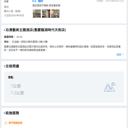
5.0
極好
評價於：2023年08月14日
訪客
酒店環境不錯呦 很有藝術感
情侶
馨月小窩（無窗）
入住於2023年08月
泊漫藝術主題酒店(重慶龍湖時代天街店)
開業時間：
2018
地址：
石油路一號恒大都市廣場12幢19樓
重慶泊漫藝術主題酒店位置方便也比較好找，就在公交車旁，擁有着獨特的設計風格，配套設施齊全，洗漱用品質量
好，並且有不一樣的晾衣繩和精油香薰儀。
展開
住宿周邊
景點
7公里
7.2公里
設施服務
熱門服務設施