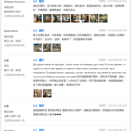
5.0
極好
評價於：2025年04月18日
Shilaiyunzhuanscz
酒店位置好，出行美食方便，房間寬大，衞生乾淨，配套設施齊全，熱水均衡，空調效果
商務旅客
好，手續便捷，服務態度好，性價比高👍
楓林晚間大床房
入住於2025年04月
5.0
極好
評價於：2025年03月25日
Buwanderen
總之性價比很高，不能拿着一百的價格跟三百的價格對比，服務也挺好，房間兩人住剛好，
獨自旅遊
水也很大，出水快。 設施：有幾年了，但是還算乾淨清爽
馨月小窩（無窗）
入住於2025年03月
2.5
還行
評價於：2025年02月12日
訪客
Для двоих номер не подходит, туалет никак не огражден, душ тоже. Если вы вдвоем, то
情侶
ходить в туалет вам придется в присутствии второго человека, не всем такое
馨月小窩（無窗）
комфортно. В номере бегают тараканы, летают насекомые, под кроватью валялись чьи
入住於2025年02月
то колготки. Мебель в плохом состоянии 對於兩個房間不適合，廁所也不受保護，淋浴。
如果你們兩人，你們就必須在第二人的存在下去廁所，而不是這樣舒適。 房間裏跑蟑螂，
床下飛的昆蟲躺着一個人的鵝。 傢俱狀況不好
5.0
極好
評價於：2024年12月18日
訪客
設施設備齊全 環境乾淨衞生 服務也到位 有窗戶，通風采光都很好，房間設計的也很素雅，
獨自旅遊
很適合遊玩的人來住❤️❤️❤️
温馨小築單人間
入住於2024年11月
4.7
很好
評價於：2024年08月24日
jys-vivian