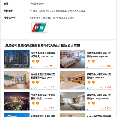
寵物
不可攜帶寵物。
年齡限制
18歲以下的房客不得在沒有家長或監護人的情況下入住酒店。
接受信用卡
可以信用卡在酒店付款，閣下可使用以下信用卡：
泊漫藝術主題酒店(重慶龍湖時代天街店)
附近酒店推薦
海友酒店(重慶大坪龍湖時
佰頌酒店(重慶龍湖時代天
代天街店) (Hai You Hotel
街店) (Baisong Hotel
(Chongqing Daping
(Chongqing Longhu
Longhu Times Tianji
Shidai Tianjie store))
Store))
211+
209+
HKD
HKD
4.8
/ 5
4.3
/ 5
森林麗景酒店(龍湖時代天
凱麗酒店(大坪龍湖時代天
街重醫附一院店) (Forest
街店) (Kaili Hotel
Lijing Hotel (Longhu
(Chongqing Daping
Times Tianjie))
Longhu Times Tianjie
Branch))
192+
175+
HKD
HKD
4.7
/ 5
4.3
/ 5
天美酒店(龍湖時代天街重
長堤酒店(大坪龍湖時代天
醫附一院店) (Tianmei
街店) (Changdi Meishi
Hotel (Chongqing
Boutique Hotel)
Longhu Times Tianjie
Branch))
147+
192+
HKD
HKD
4.8
/ 5
4.1
/ 5
如家精選酒店(重慶大坪龍
RARA·時代天街·精選電競