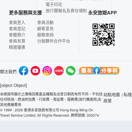
電子印花
旅行團報名及責任細則
更多服務與支援
永安旅遊APP
會員登入
會員活動
會員登記
顧客意見
會籍簡介
服務查詢
會員有賞
分銷夥伴合作平台
精選優惠
關注我們
[object Object]
本網頁所顯示之價格因應產品種類及出發日期而有所不同，不包括
站點地圖
私隱
|
任何稅項、燃油附加費、行政費、簽証費、服務費(旅行團適用)及
政策
其他應繳費用
© 1999 - 2026 香港永安旅遊有限公司 Hong Kong Wing On
Travel Service Limited. All Rights Reserved. 牌照號碼: 350074