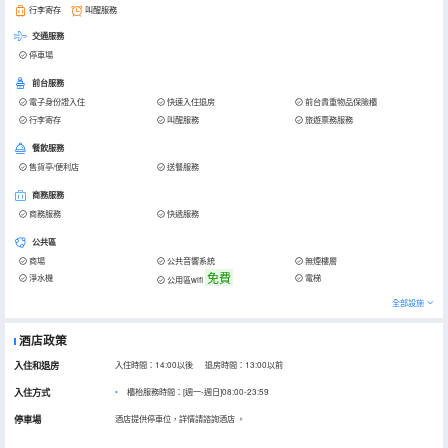
行李寄存
叫醒服務
交通服務
停車場
前台服務
電子身份證入住
快速入住退房
前台貴重物品保險櫃
行李寄存
叫醒服務
旅遊票務服務
餐飲服務
售貨亭/便利店
送餐服務
商務服務
商務服務
快遞服務
公共區
商場
公共音響系統
無煙樓層
免費
淨水機
電梯
公用區wifi
全部設施
酒店政策
入住和退房
入住時間：14:00以後 退房時間：13:00以前
入住方式
櫃枱服務時間：[週一-週日]08:00-23:59
停車場
酒店提供停車位，詳情請諮詢酒店
。