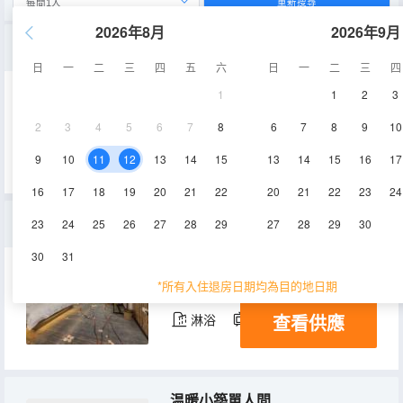
重新搜尋
2026年8月
2026年9月
機麻房
日
一
二
三
四
五
六
日
一
二
三
四
1
1
2
3
50㎡
19層
空調
2
3
4
5
6
7
8
6
7
8
9
10
查看供應
淋浴
電視機
9
10
11
12
13
14
15
13
14
15
16
17
16
17
18
19
20
21
22
20
21
22
23
24
温馨小築單人間
23
24
25
26
27
28
29
27
28
29
30
30
31
40㎡
19層
空調
*所有入住退房日期均為目的地日期
查看供應
淋浴
電視機
温暖小築單人間