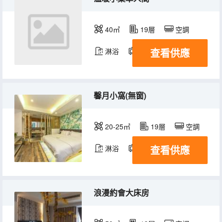
40㎡
19層
空調
查看供應
淋浴
電視機
馨月小窩(無窗)
20-25㎡
19層
空調
查看供應
淋浴
電視機
浪漫約會大床房