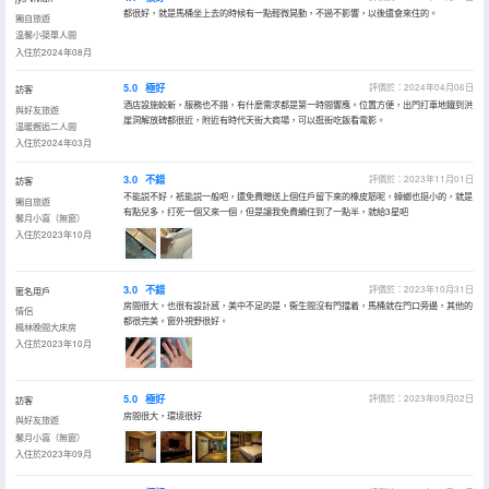
都很好，就是馬桶坐上去的時候有一點輕微晃動，不過不影響，以後還會來住的。
獨自旅遊
温馨小築單人間
入住於2024年08月
5.0
極好
評價於：2024年04月06日
訪客
酒店設施較新，服務也不錯，有什麼需求都是第一時間響應。位置方便，出門打車地鐵到洪
與好友旅遊
崖洞解放碑都很近，附近有時代天街大商場，可以逛街吃飯看電影。
温暖邂逅二人間
入住於2024年03月
3.0
不錯
評價於：2023年11月01日
訪客
不能説不好，衹能説一般吧，還免費贈送上個住戶留下來的橡皮筋呢，蟑螂也挺小的，就是
獨自旅遊
有點兒多，打死一個又來一個，但是讓我免費續住到了一點半，就給3星吧
馨月小窩（無窗）
入住於2023年10月
3.0
不錯
評價於：2023年10月31日
匿名用戶
房間很大，也很有設計感，美中不足的是，衞生間沒有門擋着，馬桶就在門口旁邊，其他的
情侶
都很完美。窗外視野很好。
楓林晚間大床房
入住於2023年10月
5.0
極好
評價於：2023年09月02日
訪客
房間很大，環境很好
與好友旅遊
馨月小窩（無窗）
入住於2023年09月