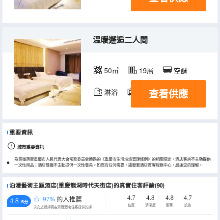
温暖邂逅二人間
50㎡
19層
空調
查看供應
淋浴
電視機
重要資訊
城市重要資訊
為貫徹落實重慶市人民代表大會常務委員會通過的《重慶市生活垃圾管理條例》的相關規定，酒店客房不主動提供
一次性用品；酒店餐廳不主動提供一次性餐具。如您有任何需要，請聯繫酒店賓客服務中心，感謝您的理解。
泊漫藝術主題酒店(重慶龍湖時代天街店)的真實住客評論(90)
4.7
4.8
4.8
4.7
97%
的人推薦
4.8
/5分
位置
清潔度
服務
設施
永安旅遊評價由真實酒店住客提供的評價。