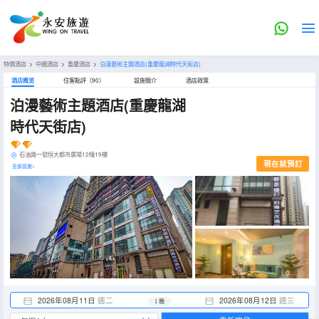
特價酒店
>
中國酒店
>
重慶酒店
>
泊漫藝術主題酒店(重慶龍湖時代天街店)
酒店概览
住客點評（90）
設施簡介
酒店政策
泊漫藝術主題酒店(重慶龍湖
時代天街店)
石油路一號恒大都市廣場12幢19樓
現在就預訂
全部設施>
2026年08月11日
週二
2026年08月12日
週三
1 晚