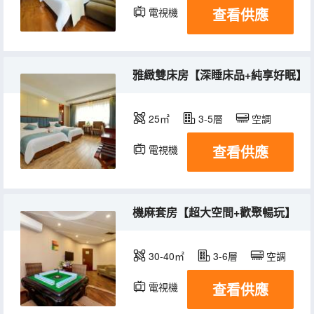
查看供應
電視機
雅緻雙床房【深睡床品+純享好眠】
25㎡
3-5層
空調
查看供應
電視機
機麻套房【超大空間+歡聚暢玩】
30-40㎡
3-6層
空調
查看供應
電視機