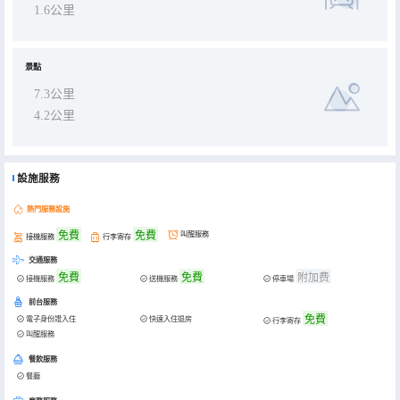
1.6公里
景點
7.3公里
4.2公里
設施服務
熱門服務設施
免費
免費
叫醒服務
接機服務
行李寄存
交通服務
免費
免費
附加费
接機服務
送機服務
停車場
前台服務
免費
電子身份證入住
快速入住退房
行李寄存
叫醒服務
餐飲服務
餐廳