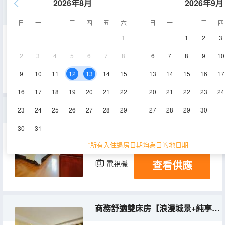
2026年8月
2026年9月
特惠房(無窗)
日
一
二
三
四
五
六
日
一
二
三
四
1
1
2
3
20㎡
3-6層
空調
2
3
4
5
6
7
8
6
7
8
9
10
查看供應
電視機
9
10
11
12
13
14
15
13
14
15
16
17
16
17
18
19
20
21
22
20
21
22
23
24
商務舒適大床房【舒悅空間+潔淨護航】
23
24
25
26
27
28
29
27
28
29
30
30
31
25㎡
3-6層
空調
*所有入住退房日期均為目的地日期
查看供應
電視機
商務舒適雙床房【浪漫城景+純享好眠】