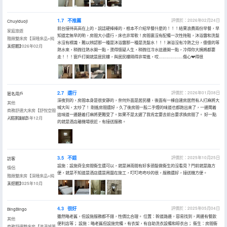
1.7
不推薦
評價於：2026年02月24日
Chuyiduoji
前台接待高高在上的，説話硬棒棒的，根本不介紹早餐什麼的！！！結果浪費兩份早餐，早
家庭旅遊
知道定無早的喲，房間大小還行，床也非常軟！房間裏沒有配備一次性拖鞋，沐浴露和洗髮
雅緻雙床房【深睡床品+純
水沒有標識，難以辨認那一種是沐浴露那一種是洗髮水！！！淋浴沒有冷熱之分，傻傻的等
享好眠】
入住於2026年02月
熱水來，稍微往熱水開一點，燙得懷疑人生，稍微往冷水這邊開一點，冷得你大姨媽都要
走！！！窗戶打開就是居民樓，與居民樓隔得非常進，哎………………傷心💔得很
2.7
還行
評價於：2026年01月08日
匿名用戶
深夜到的，房間本身是很安靜的，奈何外面是居民樓，後面有一棟自建房居然有人打麻將大
其他
喊大叫，太吵了！ 剛進房間還好，久了後房間一股二手煙的味道也都跑出來了，一邊聞着
商務舒適大床房【舒悅空間
這味道一邊聽着打麻將更難受了。如果不是太遲了我肯定要去前台要求換房間了。 好一點
+潔凈護航】
入住於2025年12月
的就是酒店離機場很近，有接送服務。
3.5
不錯
評價於：2025年10月25日
訪客
設施：設施齊全房間衞生還可以，就是淋雨間有好多頭髮做衞生的沒看見？門前就是路方
情侶
便，就是不知道是酒店還是周圍在施工，叮叮咚咚吵的很，服務還好，接送機方便。
雅緻雙床房【深睡床品+純
享好眠】
入住於2025年10月
4.3
很好
評價於：2025年05月04日
BingBingo
雖然略老舊，但設施服務都不錯，性價比合理。 位置：幹道路邊，容易找到，周邊有餐飲
其他
便利店等； 設施：略老舊但設施完備，有衣架，有自助洗衣設備和晾衣台； 衞生：房間衞
商務舒適雙床房【浪漫城景