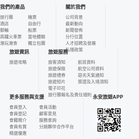
我們的產品
關於我們
旅行團
機票
公司背景
酒店
自由行
最新動向
郵輪
船票
新聞發佈
高鐵火車票
當地體驗
分行位置
港玩港食
獨立包團
人才招聘及發展
私隱政策
旅遊資訊
旅遊服務
旅遊攻略
旅客須知
航班資料
旅遊保險
航空公司資料
旅遊禮券
惡劣天氣通知
旅遊短片
簽證及入境須知
電子印花
旅行團報名及責任細則
更多服務與支援
永安旅遊APP
會員登入
會員活動
會員登記
顧客意見
會籍簡介
服務查詢
會員有賞
分銷夥伴合作平台
精選優惠