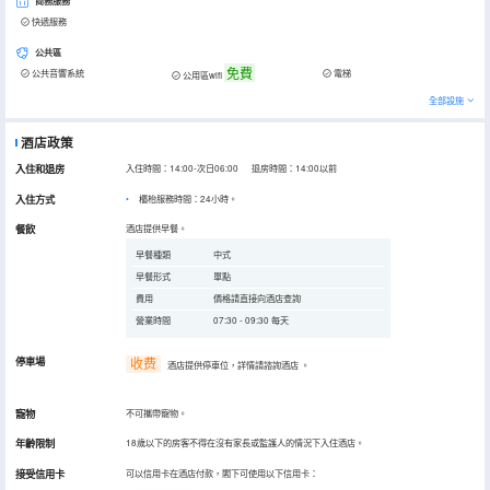
商務服務
快遞服務
公共區
免費
公共音響系統
電梯
公用區wifi
全部設施
酒店政策
入住和退房
入住時間：14:00-次日06:00 退房時間：14:00以前
入住方式
櫃枱服務時間：24小時。
餐飲
酒店提供早餐。
早餐種類
中式
早餐形式
單點
費用
價格請直接向酒店查詢
營業時間
07:30 - 09:30 每天
停車場
收费
酒店提供停車位，詳情請諮詢酒店
。
寵物
不可攜帶寵物。
年齡限制
18歲以下的房客不得在沒有家長或監護人的情況下入住酒店。
接受信用卡
可以信用卡在酒店付款，閣下可使用以下信用卡：