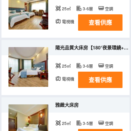
25㎡
3-6層
空調
查看供應
電視機
陽光品質大床房【180°夜景環繞+超大空間】
25㎡
3-6層
空調
查看供應
電視機
雅緻大床房
25㎡
3-5層
空調