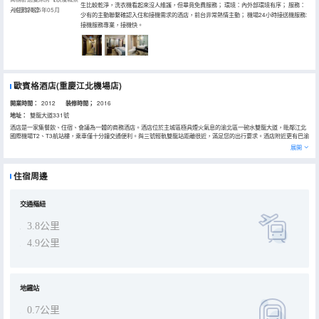
生比較乾淨，洗衣機看起來沒人維護，但畢竟免費服務； 環境：內外部環境有序； 服務：
+純享好眠】
入住於2025年05月
少有的主動聯繫確認入住和接機需求的酒店，前台非常熱情主動； 機場24小時接送機服務:
接機服務專業，接機快。
歐賓格酒店(重慶江北機場店)
開業時間：
2012
装修時間；
2016
地址：
雙龍大道331號
酒店是一家集餐飲、住宿、會議為一體的商務酒店。酒店位於主城區極具煙火氣息的渝北區一碗水雙龍大道，毗鄰江北
國際機場T2、T3航站樓，乘車僅十分鐘交通便利。與三號輕軌雙龍站距離很近，滿足您的出行要求。酒店附近更有巴渝
民俗文化村，碧津公園，重慶園博園等諸多景點，是來重慶旅遊打卡的並經之地。周邊美食商業配套成熟，距離好吃街
展開
僅一條街之隔，穿過馬路，你就能嚐到重慶地道的美食與火鍋。周邊的金港國際可以滿足您購物的全方位需求。
酒店擁有各類客房，房間配套齊全，獨立光纖無線網絡，九牧潔具，同時配備共享洗衣晾曬區，體貼周到的管家服務為
您提供温馨乾淨的住宿環境。
住宿周邊
酒店始終秉承“以顧客為中心”滿足客戶需求為顧客提供服務。是你旅行、出差必選的温馨驛站。
交通樞紐
3.8公里
4.9公里
地鐵站
0.7公里