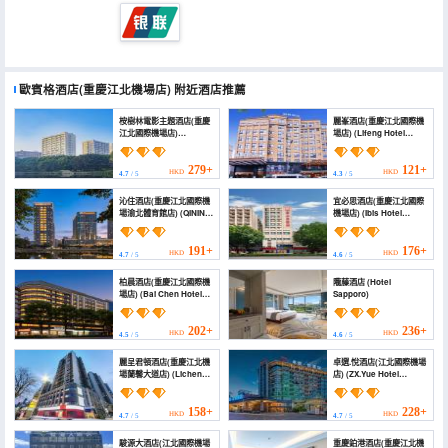
歐賓格酒店(重慶江北機場店)
附近酒店推薦
桉樹林電影主題酒店(重慶
麗峯酒店(重慶江北國際機
江北國際機場店)
場店) (Lifeng Hotel
(Eucalyptus Forest
(Chongqing Jiangbei
Movie Theme Hotel
International Airport))
(Chongqing Jiangbei
279+
121+
HKD
HKD
4.7
/ 5
4.3
/ 5
International Airport))
沁住酒店(重慶江北國際機
宜必思酒店(重慶江北國際
場渝北體育館店) (QININ
機場店) (Ibis Hotel
HOTEL (Chongqing
(Jiangbei International
Jiangbei International
Airport))
Airport Huachen
191+
176+
HKD
HKD
4.7
/ 5
4.6
/ 5
Fortune Plaza Branch))
柏晨酒店(重慶江北國際機
隴藤酒店 (Hotel
場店) (Bai Chen Hotel
Sapporo)
(Chongqing Jiangbei
International Airport
Branch))
202+
236+
HKD
HKD
4.5
/ 5
4.6
/ 5
麗呈君頓酒店(重慶江北機
卓選.悅酒店(江北國際機場
場蘭馨大道店) (Licheng
店) (ZX.Yue Hotel
Junton Hotel (Lanxin
(Chongqing Jiangbei
Avenue Branch of
International Airport
Chongqing Jiangbei
Branch))
158+
228+
HKD
HKD
4.7
/ 5
4.7
/ 5
Airport))
駿源大酒店(江北國際機場
重慶鉑港酒店(重慶江北機