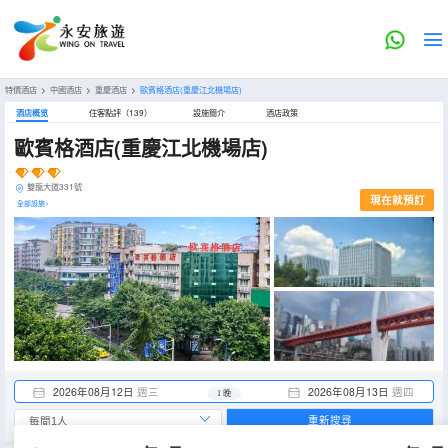
特價酒店
>
中國酒店
>
重慶酒店
>
歐賓格酒店(重慶江北機場店)
酒店概览
住客點評（139）
設施簡介
酒店政策
歐賓格酒店(重慶江北機場店)
雙龍大道331號
現在就預訂
全部設施>
2026年08月12日
週三
2026年08月13日
週四
1 晚
重新搜尋