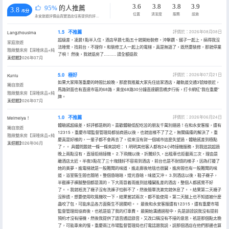
3.6
3.8
3.8
3.9
95%
的人推薦
3.8
/5分
位置
清潔度
服務
設施
永安旅遊評價由真實酒店住客提供的評價。
1.5
不推薦
評價於：2026年08月08日
Langzhousima
超級差，凌晨1點半入住，酒店早晨七點五十就開始裝修，沖擊鑽、鎚子一起上，搞得我沒
家庭旅遊
法睡覺，找前台，不理你。和裝修工人一起上的電梯，真是無語了，既然要裝修，那就停業
雅緻雙床房【深睡床品+純
了唄！ 然後，我就退房了……… 請全額退款
享好眠】
入住於2026年07月
5.0
極好
評價於：2026年07月21日
Kunlu
如果大家降落重慶的時間比較晚，那麼我推薦大家先住這家酒店，離軌道交通3號線很近，
獨自旅遊
馬路對面也有直達市區的68路，乘坐68路30分鐘直達觀音橋步行街，打卡網紅“我在重慶”
雅緻雙床房【深睡床品+純
牌。
享好眠】
入住於2026年07月
1.0
不推薦
評價於：2026年06月24日
Meimeiya！
體驗感超級差，好評都是刷的。喜歡體驗低配吃苦的朋友千萬別錯過！在和永安客服，還有
獨自旅遊
12315，重慶市場監督管理局都協商過以後，也就這樣不了了之，無關痛癢的解決了，重
雅緻雙床房【深睡床品+純
慶真是好樣的，一輩子都不會再去了。從來沒有對一個城市這麼失望過，體驗感差到極點
享好眠】
入住於2026年06月
了，。 具體問題就一條一條來説吧： 1.明明其他客人都有24小時接機服務，到我這説超過
晚上兩點沒有，直接拒絕接機。 2.下飛機以後，折騰好久，出租車也拒載兩三次，理由是
離酒店太近。半夜3點花了三十塊錢好不容易到酒店，前台也是不耐煩的樣子，因為打擾了
她的美夢。進電梯就是一股難聞的味道，進走廊後地毯也很臟，進房間也有一股難聞的味
道，浴室衞生間也簡陋。整個昏暗暗，燈光昏暗，味道又沖。 3.到酒店以後，鞋子襪子，
半截褲子褲腿整個都是濕的，下大雨冒着雨進到這種臟亂差的酒店，整個人都感覺不好
了。。我就衹洗了襪子沒有洗褲子怕幹不了，然後簡單洗漱完就休息了。。結果第二天襪子
沒幹透，想要使用吹風機吹一下，結果嘗試兩次，都不能使用。第二天腿上也不知道被什麼
蟲咬了包，可能床品各方面衞生不過關吧。。 最後和永安客服還有12315，還有重慶市場
監督管理局協商後，也衹是退了我的打車費。 最開始溝通過程中，先是誹謗説我沒有提前
預約才沒有接機，然後我提供了語音通話錄音，又改口稱沒有不接的意思，衹是那個點太晚
了，可能車來的慢。重慶兩江市場監督管理局也打電話跟我説，説那個酒店在他們那邊也算