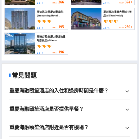
366+
374+
HKD
HKD
4.8
/ 5
4.7
/ 5
隱沫酒店(重慶大學城店)
斯言酒店(重慶大學城川美
(Immersing Hotel
店) (SiYan Hotel)
(Chongqing
Daxuecheng))
195+
259+
HKD
HKD
4.5
/ 5
4.8
/ 5
嘛嘛公寓(重慶大學城地鐵
站熙街店) (Mama
Apartment (Chongqing
University Town
Subway Station
196+
HKD
4.3
/ 5
Branch))
常見問題
重慶海融頤笙酒店的入住和退房時間是什麼？
重慶海融頤笙酒店是否提供早餐？
重慶海融頤笙酒店附近是否有機場？