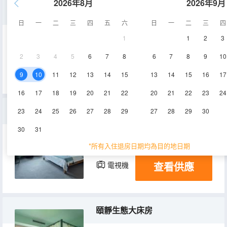
2026年8月
2026年9月
精緻房
日
一
二
三
四
五
六
日
一
二
三
四
1
1
2
3
28㎡
3-8層
空調
2
3
4
5
6
7
8
6
7
8
9
10
查看供應
電視機
9
10
11
12
13
14
15
13
14
15
16
17
16
17
18
19
20
21
22
20
21
22
23
24
頤養陽光大床房
23
24
25
26
27
28
29
27
28
29
30
30
31
40㎡
3-8層
空調
*所有入住退房日期均為目的地日期
查看供應
電視機
頤靜生態大床房