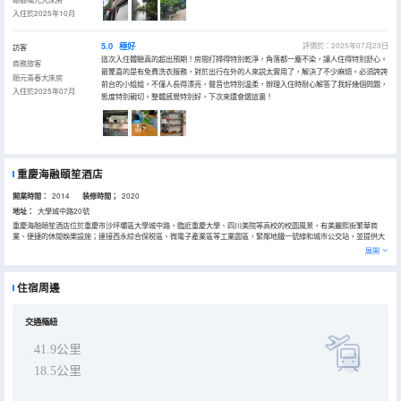
入住於2025年10月
5.0
極好
評價於：2025年07月23日
訪客
這次入住體驗真的超出預期！房間打掃得特別乾淨，角落都一塵不染，讓人住得特別舒心。
商務旅客
最驚喜的是有免費洗衣服務，對於出行在外的人來説太實用了，解決了不少麻煩。必須誇誇
頤元青春大床房
前台的小姐姐，不僅人長得漂亮，聲音也特別温柔，辦理入住時耐心解答了我好幾個問題，
入住於2025年07月
態度特別親切。整體感覺特別好，下次來還會選這裏！
重慶海融頤笙酒店
開業時間：
2014
装修時間；
2020
地址：
大學城中路20號
重慶海融頤笙酒店位於重慶市沙坪壩區大學城中路，臨近重慶大學、四川美院等高校的校園風景，有美麗熙街繁華商
業、便捷的休閒娛樂設施；連接西永綜合保税區、微電子產業區等工業園區，緊鄰地鐵一號線和城市公交站，並提供大
學城範圍內的免費接送服務，出行便捷、環境優美，是您旅遊出差的選擇。
展開
酒店在一樓配有“頤笙三餐”精緻餐廳，不僅提供營養均衡的美味早餐，還有頤笙精心準備各種正餐菜品，及果飲，菜品
主要以養生菜和重慶特色菜為主，是您品嚐養生美食、重慶味道的理想選擇。
海融頤笙酒店堅持“綠色、健康”為初心，將商務休閒、健康生活等元素通過空間設計巧妙融合，整體風格清新淡雅、生
住宿周邊
態環保，並配有品牌柔軟舒適的床上用品，品牌洗髮水等，酒店還特意為您準備了睡眠牛奶/酸奶、木桶泡腳等服務，希
望為您消除忙碌一天的倦意，帶來舒緩入睡心情。還有更多管家式服務驚喜等您發現。
“海融相遇，頤笙朋友”是我們待客的之道，感恩每一次的相遇，我們能和您成為一生信賴的朋友。朋友——重慶海融頤
笙酒店歡迎您！
交通樞紐
41.9公里
18.5公里