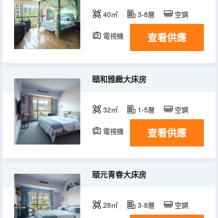
40㎡
3-8層
空調
查看供應
電視機
頤和雅緻大床房
32㎡
1-5層
空調
查看供應
電視機
頤元青春大床房
28㎡
3-8層
空調