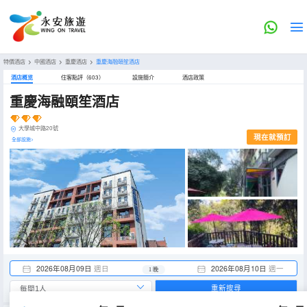
特價酒店
>
中國酒店
>
重慶酒店
>
重慶海融頤笙酒店
酒店概览
住客點評（603）
設施簡介
酒店政策
重慶海融頤笙酒店
大學城中路20號
現在就預訂
全部設施>
2026年08月09日
週日
2026年08月10日
週一
1 晚
重新搜尋