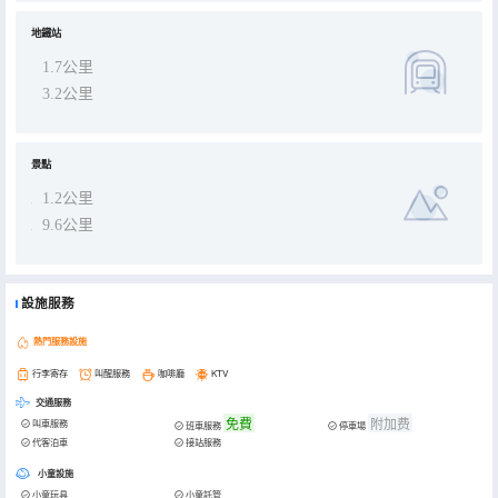
地鐵站
1.7公里
3.2公里
景點
1.2公里
9.6公里
設施服務
熱門服務設施
行李寄存
叫醒服務
咖啡廳
KTV
交通服務
免費
附加费
叫車服務
班車服務
停車場
代客泊車
接站服務
小童設施
小童玩具
小童託管