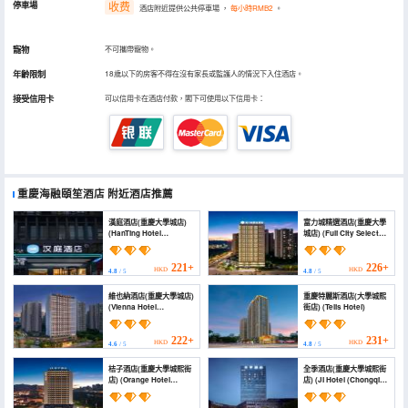
停車場
收费
酒店附近提供公共停車場
，
每小時RMB2
。
寵物
不可攜帶寵物。
年齡限制
18歲以下的房客不得在沒有家長或監護人的情況下入住酒店。
接受信用卡
可以信用卡在酒店付款，閣下可使用以下信用卡：
重慶海融頤笙酒店
附近酒店推薦
漢庭酒店(重慶大學城店)
富力城精選酒店(重慶大學
(HanTing Hotel
城店) (Fuli City Select
(Chongqing University
Hotel （ Chongqing
Town))
University Town
Branch）)
221+
226+
HKD
HKD
4.8
/ 5
4.8
/ 5
維也納酒店(重慶大學城店)
重慶特麗斯酒店(大學城熙
(Vienna Hotel
街店) (Telis Hotel)
(Chongqing University
Town))
222+
231+
HKD
HKD
4.6
/ 5
4.8
/ 5
桔子酒店(重慶大學城熙街
全季酒店(重慶大學城熙街
店) (Orange Hotel
店) (JI Hotel (Chongqing
(Chongqing University
University Town Xijie))
Town Xijie))