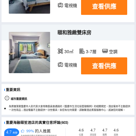
查看供應
電視機
頤和雅緻雙床房
30㎡
3-7層
空調
查看供應
電視機
重要資訊
城市重要資訊
為貫徹落實重慶市人民代表大會常務委員會通過的《重慶市生活垃圾管理條例》的相關規定，酒店客房不主動提供
一次性用品；酒店餐廳不主動提供一次性餐具。如您有任何需要，請聯繫酒店賓客服務中心，感謝您的理解。
重慶海融頤笙酒店的真實住客評論(603)
4.6
4.7
4.7
4.6
99%
的人推薦
4.7
/5分
位置
清潔度
服務
設施
永安旅遊評價由真實酒店住客提供的評價。