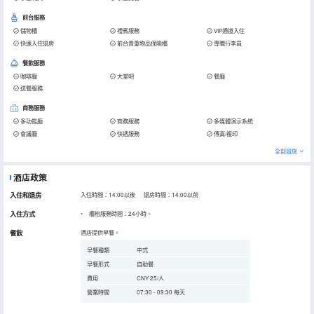
前台服務
儲物櫃
禮賓服務
VIP通道入住
快速入住退房
前台貴重物品保險櫃
專職行李員
餐飲服務
咖啡廳
大堂吧
餐廳
送餐服務
商務服務
多功能廳
商務服務
多媒體演示系統
會議廳
快遞服務
傳真/複印
全部設施
酒店政策
入住和退房
入住時間：14:00以後 退房時間：14:00以前
入住方式
櫃枱服務時間：24小時。
餐飲
酒店提供早餐。
早餐種類
中式
早餐形式
自助餐
費用
CNY 25/人
營業時間
07:30 - 09:30 每天