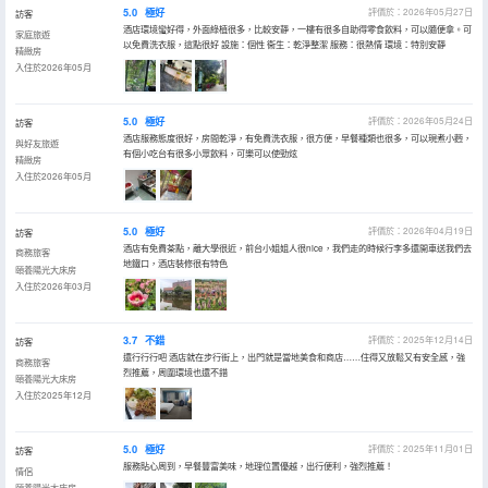
5.0
極好
評價於：2026年05月27日
訪客
酒店環境蠻好得，外面綠植很多，比較安靜，一樓有很多自助得零食飲料，可以隨便拿。可
家庭旅遊
以免費洗衣服，這點很好 設施：個性 衞生：乾淨整潔 服務：很熱情 環境：特別安靜
精緻房
入住於2026年05月
5.0
極好
評價於：2026年05月24日
訪客
酒店服務態度很好，房間乾淨，有免費洗衣服，很方便，早餐種類也很多，可以現煮小麪，
與好友旅遊
有個小吃台有很多小眾飲料，可樂可以使勁炫
精緻房
入住於2026年05月
5.0
極好
評價於：2026年04月19日
訪客
酒店有免費茶點，離大學很近，前台小姐姐人很nice，我們走的時候行李多還開車送我們去
商務旅客
地鐵口，酒店裝修很有特色
頤養陽光大床房
入住於2026年03月
3.7
不錯
評價於：2025年12月14日
訪客
還行行行吧 酒店就在步行街上，出門就是當地美食和商店……住得又放鬆又有安全感，強
商務旅客
烈推薦，周圍環境也還不錯
頤養陽光大床房
入住於2025年12月
5.0
極好
評價於：2025年11月01日
訪客
服務貼心周到，早餐豐富美味，地理位置優越，出行便利，強烈推薦！
情侶
頤養陽光大床房