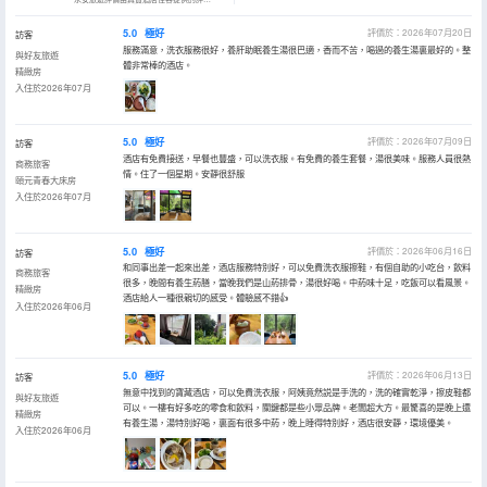
5.0
極好
評價於：2026年07月20日
訪客
服務滿意，洗衣服務很好，養肝助眠養生湯很巴適，香而不苦，喝過的養生湯裏最好的。整
與好友旅遊
體非常棒的酒店。
精緻房
入住於2026年07月
5.0
極好
評價於：2026年07月09日
訪客
酒店有免費接送，早餐也豐盛，可以洗衣服。有免費的養生套餐，湯很美味。服務人員很熱
商務旅客
情。住了一個星期。安靜很舒服
頤元青春大床房
入住於2026年07月
5.0
極好
評價於：2026年06月16日
訪客
和同事出差一起來出差，酒店服務特別好，可以免費洗衣服擦鞋，有個自助的小吃台，飲料
商務旅客
很多，晚間有養生葯膳，當晚我們是山葯排骨，湯很好喝。中葯味十足，吃飯可以看風景。
精緻房
酒店給人一種很親切的感受。體驗感不錯👍
入住於2026年06月
5.0
極好
評價於：2026年06月13日
訪客
無意中找到的寶藏酒店，可以免費洗衣服，阿姨竟然説是手洗的，洗的確實乾淨，擦皮鞋都
與好友旅遊
可以。一樓有好多吃的零食和飲料，關鍵都是些小眾品牌。老闆超大方。最驚喜的是晚上還
精緻房
有養生湯，湯特別好喝，裏面有很多中葯，晚上睡得特別好，酒店很安靜，環境優美。
入住於2026年06月