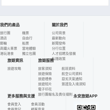
我們的產品
關於我們
旅行團
機票
公司背景
酒店
自由行
最新動向
郵輪
船票
新聞發佈
高鐵火車票
當地體驗
分行位置
港玩港食
獨立包團
人才招聘及發展
私隱政策
旅遊資訊
旅遊服務
旅遊攻略
旅客須知
航班資料
旅遊保險
航空公司資料
旅遊禮券
惡劣天氣通知
旅遊短片
簽證及入境須知
電子印花
旅行團報名及責任細則
更多服務與支援
永安旅遊APP
會員登入
會員活動
會員登記
顧客意見