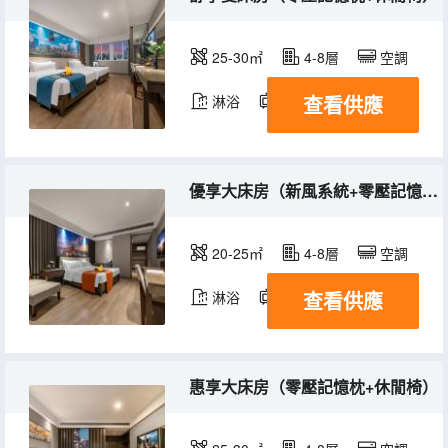
25-30㎡
4-8層
空調
查看供應
淋浴
電視機
優享大床房（新風系統+零壓記憶枕+助眠香薰）
20-25㎡
4-8層
空調
查看供應
淋浴
電視機
惠享大床房（零壓記憶枕+休閒椅）