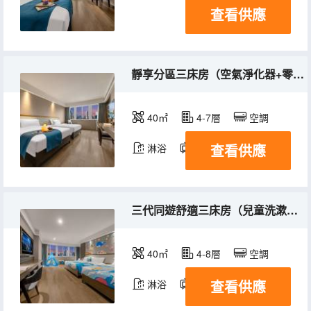
查看供應
靜享分區三床房（空氣淨化器+零壓記憶枕）
40㎡
4-7層
空調
查看供應
淋浴
電視機
三代同遊舒適三床房（兒童洗漱用品+童趣主題布置）
40㎡
4-8層
空調
查看供應
淋浴
電視機