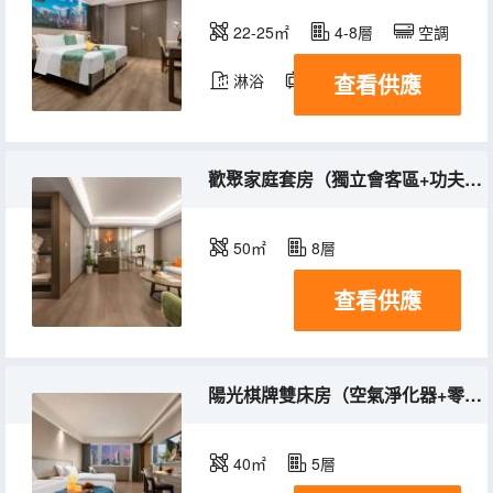
22-25㎡
4-8層
空調
查看供應
淋浴
電視機
歡聚家庭套房（獨立會客區+功夫茶具）
50㎡
8層
查看供應
陽光棋牌雙床房（空氣淨化器+零壓記憶枕）
40㎡
5層