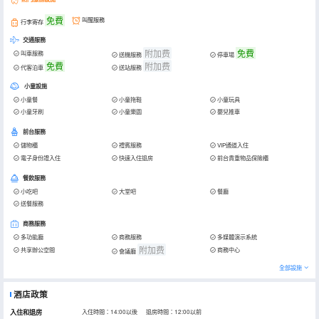
免費
叫醒服務
行李寄存
交通服務
附加费
免費
叫車服務
送機服務
停車場
免費
附加费
代客泊車
送站服務
小童設施
小童餐
小童拖鞋
小童玩具
小童牙刷
小童樂園
嬰兒推車
前台服務
儲物櫃
禮賓服務
VIP通道入住
電子身份證入住
快速入住退房
前台貴重物品保險櫃
餐飲服務
小吃吧
大堂吧
餐廳
送餐服務
商務服務
多功能廳
商務服務
多媒體演示系統
附加费
共享辦公空間
商務中心
會議廳
全部設施
酒店政策
入住和退房
入住時間：14:00以後 退房時間：12:00以前