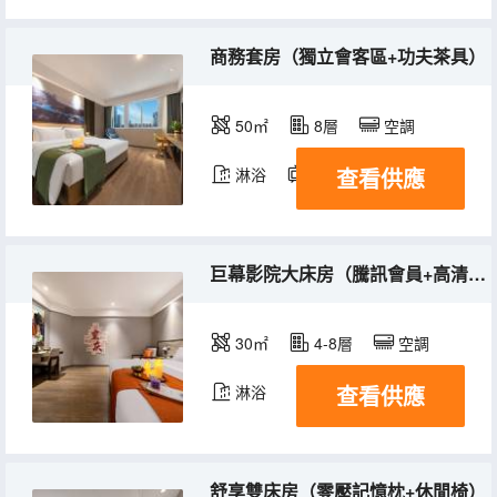
商務套房（獨立會客區+功夫茶具）
50㎡
8層
空調
查看供應
淋浴
電視機
巨幕影院大床房（騰訊會員+高清投屏）
30㎡
4-8層
空調
查看供應
淋浴
舒享雙床房（零壓記憶枕+休閒椅）