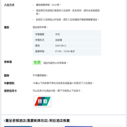
入住方式
櫃枱服務時間：24小時。
酒店將於完成預訂後提供入住說明，若未收到，請向永安旅遊詢
問。
如您於入住時段以外抵達，請於入住前通過手機號碼聯繫酒店。
餐飲
酒店提供早餐。
早餐種類
中式
早餐形式
自助餐
費用
CNY 28/人
營業時間
07:00 - 10:00 每天
停車場
免费
酒店內提供公共停車場
。
寵物
不可攜帶寵物。
年齡限制
18歲以下的房客不得在沒有家長或監護人的情況下入住酒店。
接受信用卡
可以信用卡在酒店付款，閣下可使用以下信用卡：
麗呈君頓酒店(重慶新牌坊店)
附近酒店推薦