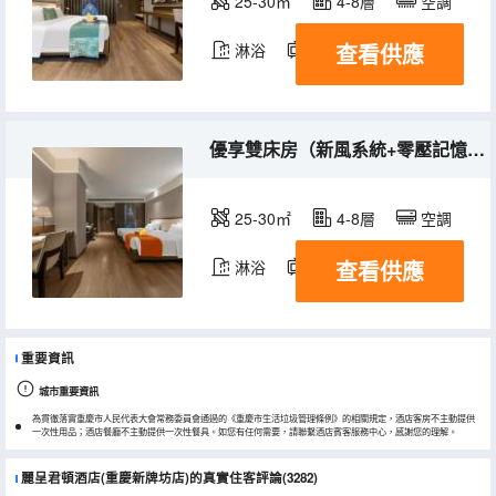
25-30㎡
4-8層
空調
查看供應
淋浴
電視機
優享雙床房（新風系統+零壓記憶枕）
25-30㎡
4-8層
空調
查看供應
淋浴
電視機
重要資訊
城市重要資訊
為貫徹落實重慶市人民代表大會常務委員會通過的《重慶市生活垃圾管理條例》的相關規定，酒店客房不主動提供
一次性用品；酒店餐廳不主動提供一次性餐具。如您有任何需要，請聯繫酒店賓客服務中心，感謝您的理解。
麗呈君頓酒店(重慶新牌坊店)的真實住客評論(3282)