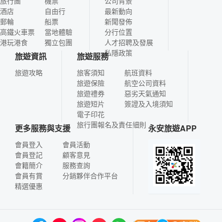
旅行團
機票
公司背景
酒店
自由行
最新動向
郵輪
船票
新聞發佈
高鐵火車票
當地體驗
分行位置
港玩港食
獨立包團
人才招聘及發展
私隱政策
旅遊資訊
旅遊服務
旅遊攻略
旅客須知
航班資料
旅遊保險
航空公司資料
旅遊禮券
惡劣天氣通知
旅遊短片
簽證及入境須知
電子印花
旅行團報名及責任細則
更多服務與支援
永安旅遊APP
會員登入
會員活動
會員登記
顧客意見
會籍簡介
服務查詢
會員有賞
分銷夥伴合作平台
精選優惠