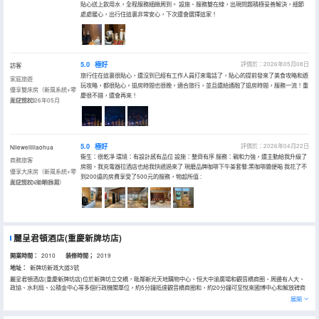
貼心送上飲用水，全程服務細緻周到。 設施、服務雙在線，出現問題積極妥善解決，細節
處處暖心，出行住這裏非常安心，下次還會選擇這家！
5.0
極好
評價於：2026年05月08日
訪客
旅行住在這裏很貼心，還沒到已經有工作人員打來電話了，貼心的提前發來了美食攻略和遊
家庭旅遊
玩攻略，都很貼心。退房時間也很晚，適合旅行，並且還給通融了退房時間，服務一流！重
優享雙床房（新風系統+零
慶很不錯，還會再來！
壓記憶枕）
入住於2026年05月
5.0
極好
評價於：2026年04月22日
Nileweililiaohua
衞生：很乾凈 環境：有設計感有品位 設施：整齊有序 服務：親和力強，還主動給我升級了
商務旅客
房間，我充電器拉酒店也給我快遞過來了 現磨品牌咖啡下午茶套餐:黑咖啡隨便喝 我花了不
優享大床房（新風系統+零
到200遠的房費享受了500元的服務，物超所值 :
壓記憶枕+助眠香薰）
入住於2026年04月
麗呈君頓酒店(重慶新牌坊店)
開業時間：
2010
装修時間；
2019
地址：
新牌坊新溉大道3號
麗呈君頓酒店(重慶新牌坊店)位於新牌坊立交橋，毗鄰新光天地購物中心、恒大中渝廣場和觀音橋商圈、周邊有人大、
政協、水利局、公積金中心等多個行政機關單位，約5分鐘抵達觀音橋商圈和，約20分鐘可至悅來國博中心和解放碑商
圈。
展開
酒店以獨特的設計理念，展現都市重慶文化特徵，精緻的裝飾效果、星級的服務水準，塑造深具重慶文化主題、時尚氣
息的現代主題酒店。您可以在酒店感受到老重慶的氣息去追憶，十八梯老街、兩路口攬車、長江索道、洪崖洞。