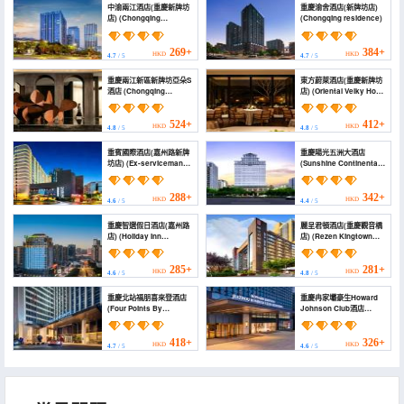
中渝兩江酒店(重慶新牌坊
重慶渝舍酒店(新牌坊店)
店) (Chongqing
(Chongqing residence)
Zhongyu Liangjiang
Hotel (Chongqing
Xinpaifang Fortune
269+
384+
HKD
HKD
4.7
/ 5
4.7
/ 5
Center Branch))
重慶兩江新區新牌坊亞朵S
東方蔚萊酒店(重慶新牌坊
酒店 (Chongqing
店) (Oriental Velky Hotel
Liangjiang New Area
(Chongqing Xinpaifang
Xinpaifang Atour S
Branch))
Hotel)
524+
412+
HKD
HKD
4.8
/ 5
4.8
/ 5
重賓國際酒店(嘉州路新牌
重慶陽光五洲大酒店
坊店) (Ex-serviceman
(Sunshine Continental
Training Base)
Grand Hotel)
288+
342+
HKD
HKD
4.6
/ 5
4.4
/ 5
重慶智選假日酒店(嘉州路
麗呈君頓酒店(重慶觀音橋
店) (Holiday Inn
店) (Rezen Kingtown
Express CHONGQING
Hotel (Chongqing
GUANYINQIAO by IHG)
Guanyinqiao))
285+
281+
HKD
HKD
4.6
/ 5
4.8
/ 5
重慶北站福朋喜來登酒店
重慶冉家壩豪生Howard
(Four Points By
Johnson Club酒店
Sheraton Chongqing
(Chongqing Ranjiaba
North Railway Station)
Howard Johnson Club
Hotel)
418+
326+
HKD
HKD
4.7
/ 5
4.6
/ 5