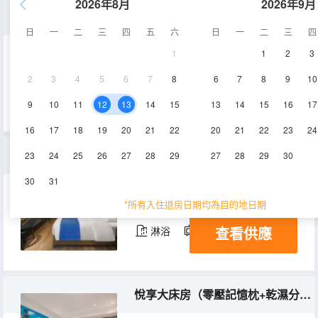
2026年8月
2026年9月
舒享大床房（零壓記憶枕+乾濕分區）
日
一
二
三
四
五
六
日
一
二
三
四
1
1
2
3
30-35㎡
4-8層
2
3
4
5
6
7
8
6
7
8
9
10
查看供應
9
10
11
12
13
14
15
13
14
15
16
17
16
17
18
19
20
21
22
20
21
22
23
24
O壓舒享大床房（夢百合零壓床墊+記憶枕）
23
24
25
26
27
28
29
27
28
29
30
30
31
28-30㎡
4-8層
空調
*所有入住退房日期均為目的地日期
查看供應
淋浴
電視機
悅享大床房（零壓記憶枕+乾濕分區）