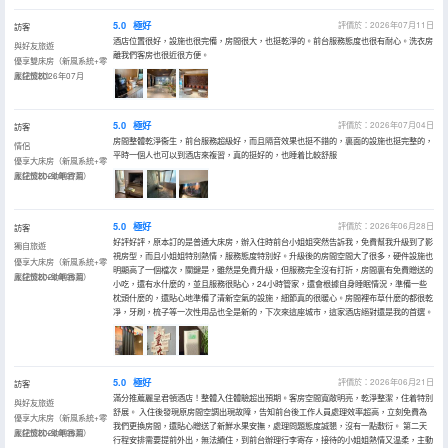
5.0
極好
評價於：2026年07月11日
訪客
酒店位置很好，設施也很完備，房間很大，也挺乾淨的。前台服務態度也很有耐心。洗衣房
與好友旅遊
離我們客房也很近很方便。
優享雙床房（新風系統+零
壓記憶枕）
入住於2026年07月
5.0
極好
評價於：2026年07月04日
訪客
房間整體乾淨衞生，前台服務超級好，而且隔音效果也挺不錯的，裏面的設施也挺完整的，
情侶
平時一個人也可以到酒店來複習，真的挺好的，也睡着比較舒服
優享大床房（新風系統+零
壓記憶枕+助眠香薰）
入住於2026年07月
5.0
極好
評價於：2026年06月28日
訪客
好評好評，原本訂的是普通大床房，辦入住時前台小姐姐突然告訴我，免費幫我升級到了影
獨自旅遊
視房型，而且小姐姐特別熱情，服務態度特別好。升級後的房間空間大了很多，硬件設施也
優享大床房（新風系統+零
明顯高了一個檔次，關鍵是，雖然是免費升級，但服務完全沒有打折，房間裏有免費贈送的
壓記憶枕+助眠香薰）
入住於2026年06月
小吃，還有水什麼的，並且服務很貼心，24小時管家，還會根據自身睡眠情況，準備一些
枕頭什麼的，還貼心地準備了清新空氣的設施，細節真的很暖心。房間裡布草什麼的都很乾
凈，牙刷，梳子等一次性用品也全是新的，下次來這座城市，這家酒店絕對還是我的首選。
5.0
極好
評價於：2026年06月21日
訪客
滿分推薦麗呈君頓酒店！整體入住體驗超出預期。客房空間寬敞明亮，乾淨整潔，住着特別
與好友旅遊
舒展。 入住後發現原房間空調出現故障，告知前台後工作人員處理效率超高，立刻免費為
優享大床房（新風系統+零
我們更換房間，還貼心贈送了新鮮水果安撫，處理問題態度誠懇，沒有一點敷衍。 第二天
壓記憶枕+助眠香薰）
入住於2026年06月
行程安排需要提前外出，無法續住，到前台辦理行李寄存，接待的小姐姐熱情又温柔，主動