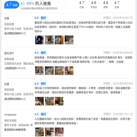
4.7
4.8
4.8
4.7
99%
的人推薦
4.7
/5分
位置
清潔度
服務
設施
永安旅遊評價由真實酒店住客提供的評價。
5.0
極好
評價於：2026年08月07日
訪客
暑假帶小朋友出來玩臨時訂的這家酒店，因為他們家停車比較方便，還是地下停車庫入住的
家庭旅遊
話是免費的，挺好的，房間乾淨衞生還是下午4:00退房，特別的人性化喲，推薦入住服務
靜享分區三床房（空氣凈化
很好👍
器+零壓記憶枕）
入住於2026年08月
5.0
極好
評價於：2026年08月06日
匿名用戶
過來開會，背景牆挺好看的 社區老服務不錯 火鍋八五折券:挺好吃的服務也好 衞生：房間乾
商務旅客
淨整潔舒適明亮 現磨品牌咖啡下午茶套餐:咖啡好喝，小吃也愛吃^_^ 服務：五星級
巨幕影院大床房（騰訊會員
+高清投屏）
入住於2026年08月
5.0
極好
評價於：2026年08月03日
訪客
酒店員工非常熱情周到，酒店提供咖啡，酸梅湯，小零食，房間乾淨整潔。酒店温馨舒適，
家庭旅遊
非常適合出遊，酒店的環境非常優美，服務態度非常好，性價比很高，值得推薦！
靜享分區三床房（空氣凈化
器+零壓記憶枕）
入住於2026年08月
5.0
極好
評價於：2026年07月11日
Chabiaozi
入住體驗非常好，前台小姐姐也很好，免費幫我升級了房型，周邊環境也很好，非常方便，
與好友旅遊
還有免費的咖啡喝，整體來説都很滿意！
優享大床房（新風系統+零
壓記憶枕+助眠香薰）
入住於2026年07月