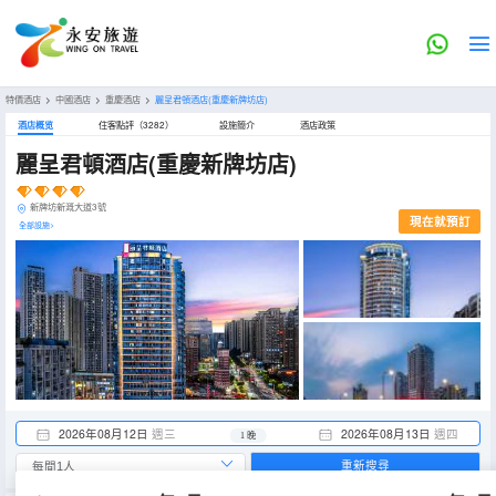
特價酒店
>
中國酒店
>
重慶酒店
>
麗呈君頓酒店(重慶新牌坊店)
酒店概览
住客點評（3282）
設施簡介
酒店政策
麗呈君頓酒店(重慶新牌坊店)
新牌坊新溉大道3號
現在就預訂
全部設施>
2026年08月12日
週三
2026年08月13日
週四
1 晚
重新搜尋