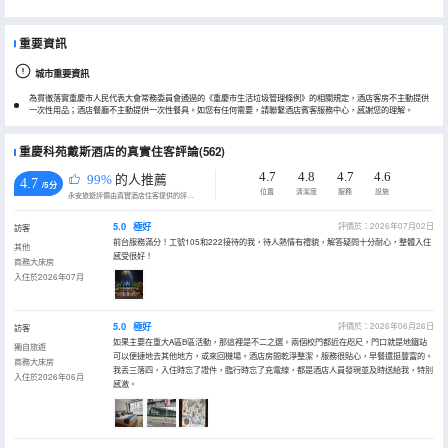
重要資訊
城市重要資訊
為貫徹落實重慶市人民代表大會常務委員會通過的《重慶市生活垃圾管理條例》的相關規定，酒店客房不主動提供
一次性用品；酒店餐廳不主動提供一次性餐具。如您有任何需要，請聯繫酒店賓客服務中心，感謝您的理解。
重慶科苑戴斯酒店的真實住客評論(562)
4.7
4.8
4.7
4.6
99%
的人推薦
4.7
/5分
位置
清潔度
服務
設施
永安旅遊評價由真實酒店住客提供的評價。
5.0
極好
評價於：2026年07月02日
訪客
前台服務滿分！工號105和222接待的我，待人熱情有禮貌，解答疑問十分耐心，整體入住
其他
感受很好！
商務大床房
入住於2026年07月
5.0
極好
評價於：2026年06月26日
訪客
如果主要在重大A區B區活動，那這裡是不二之選。兩個校門都近在咫尺，門口就是地鐵站
獨自旅遊
可以便捷地去其他地方，或來回機場。酒店房間乾淨整潔，服務很貼心，早餐還挺豐富的。
商務大床房
我丟三落四，入住時忘了證件，臨行時忘了充電線，都是酒店人員發現並及時送給我，特別
入住於2026年06月
感激。