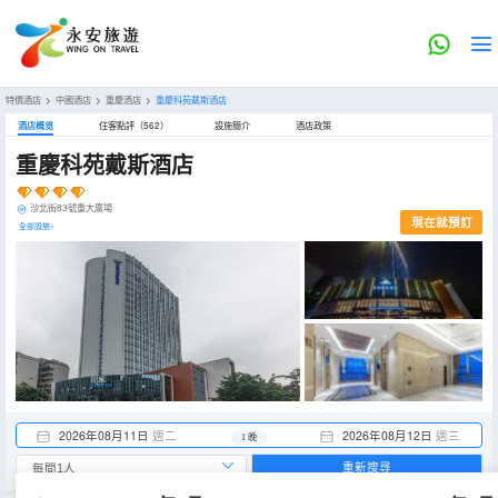
特價酒店
>
中國酒店
>
重慶酒店
>
重慶科苑戴斯酒店
酒店概览
住客點評（562）
設施簡介
酒店政策
重慶科苑戴斯酒店
沙北街83號重大廣場
現在就預訂
全部設施>
2026年08月11日
週二
2026年08月12日
週三
1 晚
重新搜尋