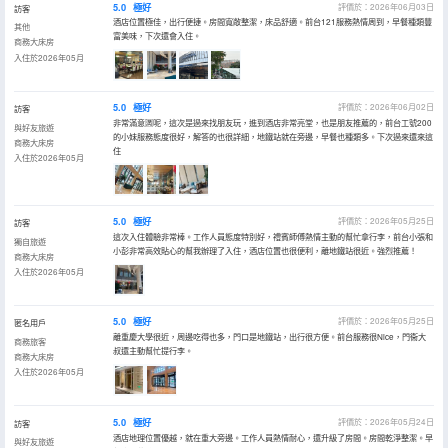
5.0
極好
評價於：2026年06月03日
訪客
酒店位置極佳，出行便捷。房間寬敞整潔，床品舒適。前台121服務熱情周到，早餐種類豐
其他
富美味，下次還會入住。
商務大床房
入住於2026年05月
5.0
極好
評價於：2026年06月02日
訪客
非常滿意🈵呢，這次是過來找朋友玩，進到酒店非常亮堂，也是朋友推薦的，前台工號200
與好友旅遊
的小妹服務態度很好，解答的也很詳細，地鐵站就在旁邊，早餐也種類多。下次過來還來這
商務大床房
住
入住於2026年05月
5.0
極好
評價於：2026年05月25日
訪客
這次入住體驗非常棒。工作人員態度特別好，禮賓師傅熱情主動的幫忙拿行李，前台小張和
獨自旅遊
小彭非常高效貼心的幫我辦理了入住，酒店位置也很便利，離地鐵站很近。強烈推薦！
商務大床房
入住於2026年05月
5.0
極好
評價於：2026年05月25日
匿名用戶
離重慶大學很近，周邊吃得也多，門口是地鐵站，出行很方便。前台服務很Nice，門衞大
商務旅客
叔還主動幫忙提行李。
商務大床房
入住於2026年05月
5.0
極好
評價於：2026年05月24日
訪客
酒店地理位置優越，就在重大旁邊。工作人員熱情耐心，還升級了房間。房間乾淨整潔。早
與好友旅遊