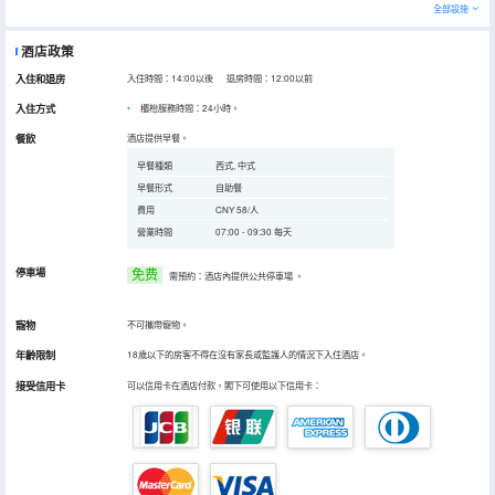
全部設施
酒店政策
入住和退房
入住時間：14:00以後 退房時間：12:00以前
入住方式
櫃枱服務時間：24小時。
餐飲
酒店提供早餐。
早餐種類
西式, 中式
早餐形式
自助餐
費用
CNY 58/人
營業時間
07:00 - 09:30 每天
停車場
免费
需預約：酒店內提供公共停車場
。
寵物
不可攜帶寵物。
年齡限制
18歲以下的房客不得在沒有家長或監護人的情況下入住酒店。
接受信用卡
可以信用卡在酒店付款，閣下可使用以下信用卡：