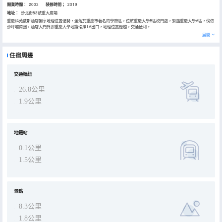
開業時間：
2003
装修時間；
2019
地址：
沙北街83號重大廣場
重慶科苑戴斯酒店獨享地理位置優勢，坐落於重慶市著名的學府區，位於重慶大學B區校門處，緊臨重慶大學A區，傍依
沙坪壩商圈，酒店大門外即重慶大學地鐵環線1A出口，地理位置優越，交通便利。
酒店是重慶大學資產經營有限責任公司下屬二級企業，由重慶大學投資興建，性質為國營企業。既是重慶大學國際學術
展開
交流中心，也是一家集住宿、會議、餐飲為一體的綜合型酒店。
酒店主體樓高二十二層，營業面積二萬餘平方米，擁有百餘間各式客（套）房，能容納200人左右的國際會議廳、容納
90人左右的中型會議室和能納15人左右的小型會議室，另設有全日制自助餐廳等配套設施。
住宿周邊
交通樞紐
26.8公里
1.9公里
地鐵站
0.1公里
1.5公里
景點
8.3公里
1.8公里