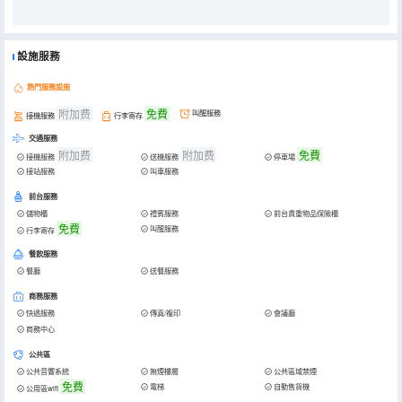
設施服務
熱門服務設施
附加费
免費
叫醒服務
接機服務
行李寄存
交通服務
附加费
附加费
免費
接機服務
送機服務
停車場
接站服務
叫車服務
前台服務
儲物櫃
禮賓服務
前台貴重物品保險櫃
免費
叫醒服務
行李寄存
餐飲服務
餐廳
送餐服務
商務服務
快遞服務
傳真/複印
會議廳
商務中心
公共區
公共音響系統
無煙樓層
公共區域禁煙
免費
電梯
自動售貨機
公用區wifi