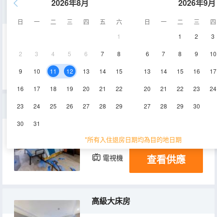
2026年8月
2026年9月
行政套房
日
一
二
三
四
五
六
日
一
二
三
四
1
1
2
3
67㎡
18層
空調
2
3
4
5
6
7
8
6
7
8
9
10
查看供應
電視機
冰箱
9
10
11
12
13
14
15
13
14
15
16
17
16
17
18
19
20
21
22
20
21
22
23
24
商務套房
23
24
25
26
27
28
29
27
28
29
30
30
31
44㎡
12-17層
空調
*所有入住退房日期均為目的地日期
查看供應
電視機
冰箱
高級大床房