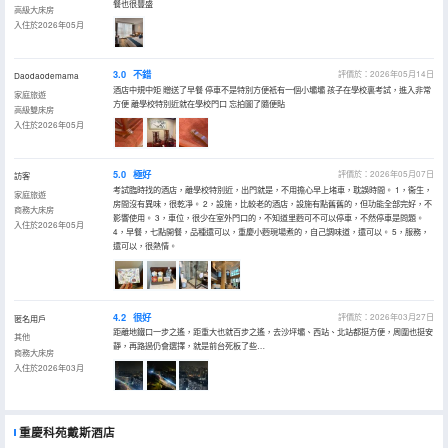
餐也很豐盛
高級大床房
入住於2026年05月
3.0
不錯
評價於：2026年05月14日
Daodaodemama
酒店中規中矩 贈送了早餐 停車不是特別方便衹有一個小壩壩 孩子在學校裏考試，進入非常
家庭旅遊
方便 離學校特別近就在學校門口 忘拍圖了隨便貼
高級雙床房
入住於2026年05月
5.0
極好
評價於：2026年05月07日
訪客
考試臨時找的酒店，離學校特別近，出門就是，不用擔心早上堵車，耽誤時間。 1，衞生，
家庭旅遊
房間沒有異味，很乾凈。 2，設施，比較老的酒店，設施有點舊舊的，但功能全部完好，不
商務大床房
影響使用。 3，車位，很少在室外門口的，不知道里麪可不可以停車，不然停車是問題。
入住於2026年05月
4，早餐，七點開餐，品種還可以，重慶小麪現場煮的，自己調味道，還可以。 5，服務，
還可以，很熱情。
4.2
很好
評價於：2026年03月27日
匿名用戶
距離地鐵口一步之遙，距重大也就百步之遙，去沙坪壩、西站、北站都挺方便，周圍也挺安
其他
靜，再路過仍會選擇，就是前台死板了些…
商務大床房
入住於2026年03月
重慶科苑戴斯酒店