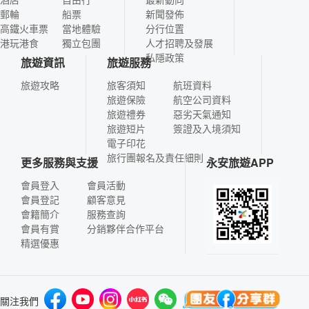
郵輪
船票
新聞發佈
高鐵火車票
當地體驗
分行位置
港玩港食
獨立包團
人才招聘及發展
私隱政策
旅遊資訊
旅遊服務
旅遊攻略
旅客須知
航班資料
旅遊保險
航空公司資料
旅遊禮券
惡劣天氣通知
旅遊短片
簽證及入境須知
電子印花
旅行團報名及責任細則
更多服務與支援
永安旅遊APP
會員登入
會員活動
會員登記
顧客意見
會籍簡介
服務查詢
會員有賞
分銷夥伴合作平台
精選優惠
關注我們