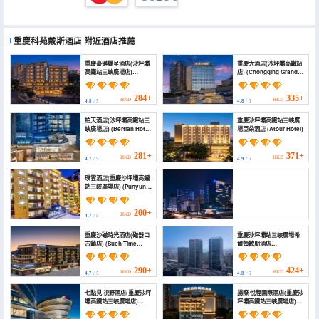
重慶科苑戴斯酒店
附近酒店推薦
重慶豪邁麗呈酒店(沙坪壩
重慶大酒店(沙坪壩高鐵站
高鐵站三峽廣場店)
店) (Chongqing Grand
(HAOMAI HOTEL)
Hotel)
284+
335+
HKD
HKD
4.8
/ 5
4.8
/ 5
柏天酒店(沙坪壩高鐵站三
重慶沙坪壩高鐵站三峽廣
峽廣場店) (Bertian Hotel
場亞朵酒店 (Atour Hotel)
(Shapingba High Speed
Railway Station Sanxia
Plaza))
281+
371+
HKD
HKD
4.7
/ 5
4.9
/ 5
璞雲酒店(重慶沙坪壩高鐵
站三峽廣場店) (Punyun
Hotel (Chongqing
Shapingba High Speed
Railway Station Jinsha
200+
HKD
4.7
/ 5
Tianjie Branch))
重慶麗苑維景國際大酒店(沙坪壩高鐵站店) (Grand
重慶沙磁時光酒店(磁器口
重慶沙坪壩站三峽廣場希
Metropark Liyuan Hotel, Chongqing)
古鎮店) (Such Time
爾頓歡朋酒店
Hotel ciqikou)
(Chongqing Shapingba
Station Three Gorges
326+
HKD
Plaza Hilton Hampton
4.7
/ 5
290+
424+
HKD
HKD
4.7
/ 5
4.8
/ 5
Hotel)
七點見·視野酒店(重慶沙坪
揚際·悅程國際酒店(重慶沙
壩高鐵站三峽廣場店)
坪壩高鐵站三峽廣場店)
(Seven o'clock hotel
(Yangj.Yueicheng
(Sanxia Square Branch,
International Hotel