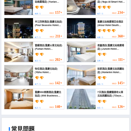
站南廣場店) (Yuelan
店) (Yagu AI Smart Hotel
Fengshang Intelligent
(Chongqing North
Hotel)
Railway Station))
157+
234+
HKD
HKD
4.8
/ 5
4.7
/ 5
半江四季酒店(重慶北站店)
重慶北站南廣場亞朵酒店
(Four Seasons Hotel
(Atour Hotel South
Banjiang (Chongqing
Square Chongqing
North Railway Station))
North Railway Station)
211+
360+
HKD
HKD
4.7
/ 5
4.8
/ 5
富縵酒店(重慶火車北站店)
君鑫酒店(重慶北站南廣場
(Fuman Hotel
店) (Junxin Hotel
(Chongqing North
(Chongqing North
Railway Station))
Railway Station South
Square))
202+
111+
HKD
HKD
4.5
/ 5
3.9
/ 5
怡住酒店(重慶北站店)
如家酒店(重慶北站高鐵站
(Yizhu Hotel
店) (Homeinn Hotel
(Chongqing North
(Chongqing North
Railway Station))
Railway Station High-
speed Railway Station))
142+
145+
HKD
HKD
4.7
/ 5
4.5
/ 5
重慶998商務酒店(重慶北
7天酒店(重慶龍頭寺火車
站店) (998 Business
北站高鐵站店) (7Days
Hotel)
Inn Hotel (Chongqing
Longtousi North
Railway Station High-
140+
126+
HKD
HKD
4.2
/ 5
4.5
/ 5
Speed Rail Station))
常見問題