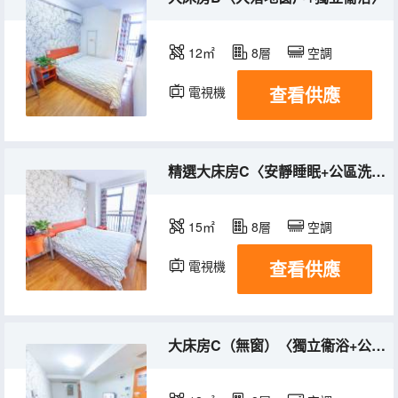
12㎡
8層
空調
查看供應
電視機
精選大床房C〈安靜睡眠+公區洗衣房〉
15㎡
8層
空調
查看供應
電視機
大床房C（無窗）〈獨立衞浴+公區洗衣房〉