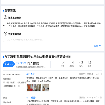
重要資訊
城市重要資訊
為貫徹落實重慶市人民代表大會常務委員會通過的《重慶市生活垃圾管理條例》的相關規定，酒店客房不主動提供
一次性用品；酒店餐廳不主動提供一次性餐具。如您有任何需要，請聯繫酒店賓客服務中心，感謝您的理解。
酒店重要資訊
兒童入住必須提供身份證/戶口本/出生證明。
實際入住人與預訂時信息需保持一致。
展開
布丁酒店(重慶龍頭寺火車北站店)的真實住客評論(548)
4.4
4.4
4.5
4.3
93%
的人推薦
4.4
/5分
位置
清潔度
服務
設施
永安旅遊評價由真實酒店住客提供的評價。
4.2
很好
評價於：2025年11月21日
Aichihuodedabaicai
價格便宜，離重慶北站15分鐘內，樓下有很多吃的，這價格房間乾淨衞生就行，適合要求
獨自旅遊
不高，需要一大早趕火車的人
單人間（無窗）〈獨立衞浴
+舒適睡眠〉
入住於2025年11月
4.1
很好
評價於：2025年10月31日
訪客
地理位置還不錯，簡單中轉一下還是可以的，酒店房間相對比較小，設施相對陳舊，隔音一
獨自旅遊
般，不過這個價格就還可以