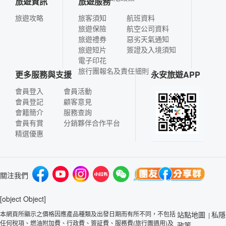
旅遊資訊
旅遊服務
旅遊攻略
旅客須知
航班資料
旅遊保險
航空公司資料
旅遊禮券
惡劣天氣通知
旅遊短片
簽證及入境須知
電子印花
旅行團報名及責任細則
更多服務與支援
永安旅遊APP
會員登入
會員活動
會員登記
顧客意見
會籍簡介
服務查詢
會員有賞
分銷夥伴合作平台
精選優惠
關注我們
[object Object]
本網頁所顯示之價格因應產品種類及出發日期而有所不同，不包括
站點地圖
私隱
|
任何稅項、燃油附加費、行政費、簽証費、服務費(旅行團適用)及
政策