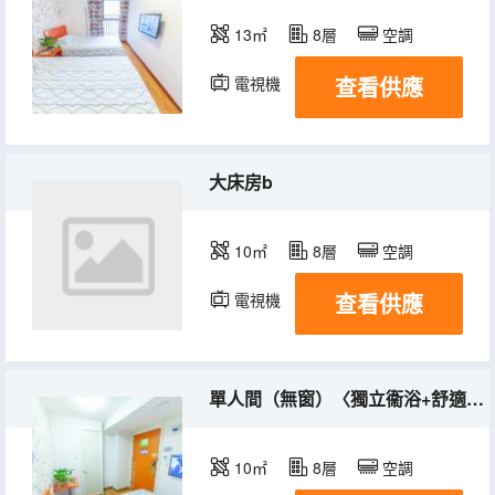
13㎡
8層
空調
查看供應
電視機
大床房b
10㎡
8層
空調
查看供應
電視機
單人間（無窗）〈獨立衞浴+舒適睡眠〉
10㎡
8層
空調