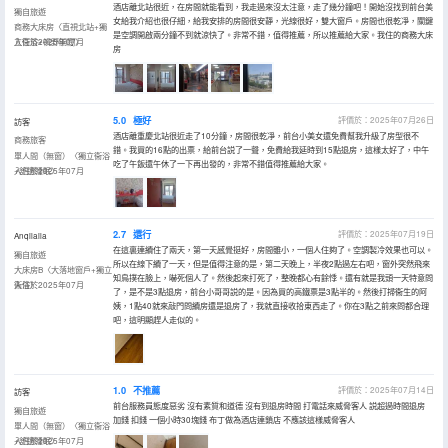
酒店離北站很近，在房間就能看到，我走過來沒太注意，走了幾分鐘吧！開始沒找到前台美
獨自旅遊
女給我介紹也很仔細，給我安排的房間很安靜，光線很好，雙大窗戶。房間也很乾凈，關鍵
商務大床房〈直視北站+獨
是空調開啟兩分鐘不到就涼快了。非常不錯，值得推薦，所以推薦給大家。我住的商務大床
立衞浴+視野開闊〉
入住於2025年07月
房
5.0
極好
評價於：2025年07月26日
訪客
酒店離重慶北站很近走了10分鐘，房間很乾凈，前台小美女還免費幫我升級了房型很不
商務旅客
錯。我買的16點的出票，給前台説了一聲，免費給我延時到15點退房，這樣太好了，中午
單人間（無窗）〈獨立衞浴
吃了午飯還午休了一下再出發的，非常不錯值得推薦給大家。
+舒適睡眠〉
入住於2025年07月
2.7
還行
評價於：2025年07月19日
Anqilaila
在這裏連續住了兩天，第一天感覺挺好，房間雖小，一個人住夠了。空調製冷效果也可以。
獨自旅遊
所以在線下續了一天，但是值得注意的是，第二天晚上，半夜2點過左右吧，窗外突然飛來
大床房B〈大落地窗戶+獨立
知鳥撲在臉上，嚇死個人了。然後起來打死了，整晚都心有餘悸。還有就是我頭一天特意問
衞浴〉
入住於2025年07月
了，是不是3點退房，前台小哥哥説的是。因為買的高鐵票是3點半的。然後打掃衞生的阿
姨，1點40就來敲門問續房還是退房了，我就直接收拾東西走了。你在3點之前來問都合理
吧，這明顯趕人走似的。
1.0
不推薦
評價於：2025年07月14日
訪客
前台服務員態度惡劣 沒有素質和道德 沒有到退房時間 打電話來威脅客人 説超過時間退房
獨自旅遊
加錢 扣錢 一個小時30塊錢 布丁做為酒店連鎖店 不應該這樣威脅客人
單人間（無窗）〈獨立衞浴
+舒適睡眠〉
入住於2025年07月