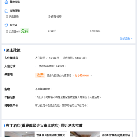
餐飲服務
商務服務
快遞服務
傳真/複印
公共區
免費
電梯
吸煙區
公用區wifi
全部設施
酒店政策
入住和退房
入住時間：14:00以後 退房時間：12:00以前
入住方式
櫃枱服務時間：24小時。
停車場
收费
酒店內提供公共停車場
，
每小時RMB4
。
寵物
不可攜帶寵物。
年齡限制
18歲以下的房客不得在沒有家長或監護人的情況下入住酒店。
接受信用卡
可以信用卡在酒店付款，閣下可使用以下信用卡：
布丁酒店(重慶龍頭寺火車北站店)
附近酒店推薦
悅瀾.楓尚智能酒店(重慶北
亞谷AI智慧酒店(重慶北站