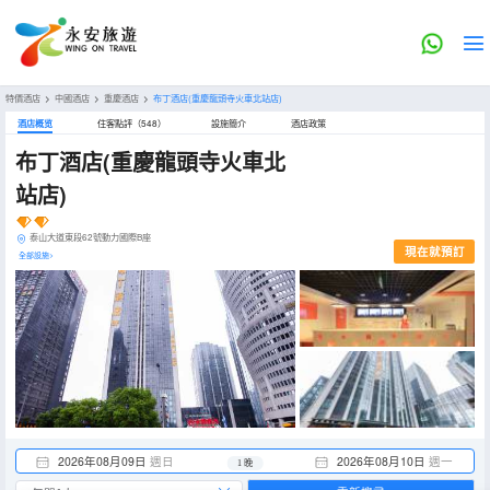
特價酒店
>
中國酒店
>
重慶酒店
>
布丁酒店(重慶龍頭寺火車北站店)
酒店概览
住客點評（548）
設施簡介
酒店政策
布丁酒店(重慶龍頭寺火車北
站店)
泰山大道東段62號動力國際B座
現在就預訂
全部設施>
2026年08月09日
週日
2026年08月10日
週一
1 晚