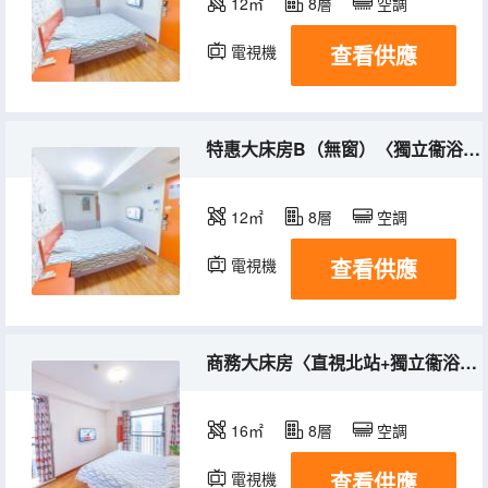
12㎡
8層
空調
查看供應
電視機
特惠大床房B（無窗）〈獨立衞浴+公區提供洗衣房〉
12㎡
8層
空調
查看供應
電視機
商務大床房〈直視北站+獨立衞浴+視野開闊〉
16㎡
8層
空調
查看供應
電視機