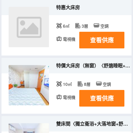
特惠大床房
6㎡
3層
空調
查看供應
電視機
特價大床房（無窗）〈舒適睡眠+公區洗衣房〉
10㎡
8層
空調
查看供應
電視機
雙床間〈獨立衞浴+大落地窗+舒適靜謐〉