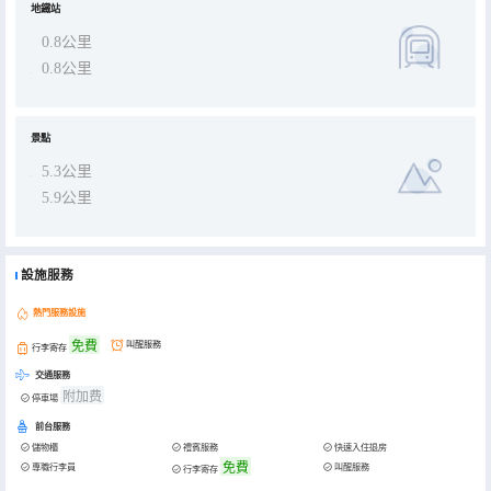
地鐵站
0.8公里
0.8公里
景點
5.3公里
5.9公里
設施服務
熱門服務設施
免費
叫醒服務
行李寄存
交通服務
附加费
停車場
前台服務
儲物櫃
禮賓服務
快速入住退房
免費
專職行李員
叫醒服務
行李寄存